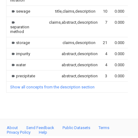
filtration
sewage
title,claims,description
10
0.000
claims,abstract,description
7
0.000
separation
method
storage
claims,description
21
0.000
impurity
abstract,description
4
0.000
water
abstract,description
4
0.000
precipitate
abstract,description
3
0.000
Show all concepts from the description section
About
Send Feedback
Public Datasets
Terms
Privacy Policy
Help