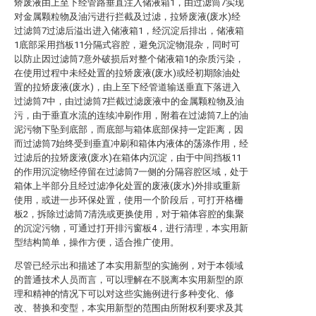
矫废液由上至下经管路垂直注入储液箱1，由过滤筒7实现
对金属颗粒物及油污进行拦截及过滤，拉矫废液(废水)经
过滤筒7过滤后溢出进入储液箱1，经沉淀后排出，储液箱
1底部采用挡板11分隔式容腔，避免沉淀物混杂，同时可
以防止因过滤筒7意外破损后对整个储液箱1的杂质污染，
在使用过程中未经处置的拉矫废液(废水)或经初期除油处
置的拉矫废液(废水)，由上至下经管道输送垂直下落进入
过滤筒7中，由过滤筒7拦截过滤废液中的金属颗粒物及油
污，由于垂直水流的连续冲刷作用，附着在过滤筒7上的油
泥污物下坠到底部，而底部与箱体底部保持一定距离，因
而过滤筒7始终受到垂直冲刷和箱体内液体的荡涤作用，经
过滤后的拉矫废液(废水)在箱体内沉淀，由于中间挡板11
的作用沉淀物经停留在过滤筒7一侧的分隔容腔区域，处于
箱体上半部分且经过滤净化处置的废液(废水)外排或重新
使用，或进一步环保处置，使用一个阶段后，可打开格栅
板2，拆除过滤筒7清洗或更换使用，对于箱体容腔的集聚
的沉淀污物，可通过打开排污窗板4，进行清理，本实用新
型结构简单，操作方便，适合推广使用。
尽管已经示出和描述了本实用新型的实施例，对于本领域
的普通技术人员而言，可以理解在不脱离本实用新型的原
理和精神的情况下可以对这些实施例进行多种变化、修
改、替换和变型，本实用新型的范围由所附权利要求及其