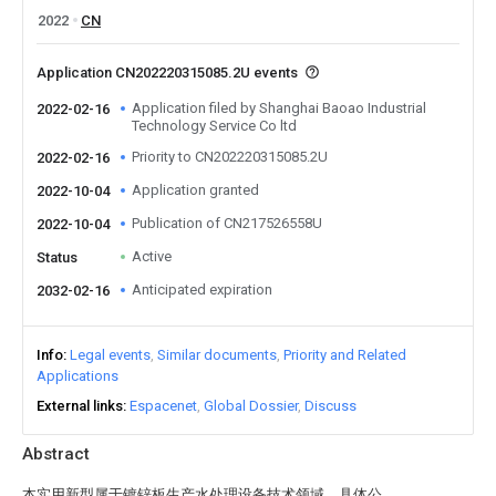
2022
CN
Application CN202220315085.2U events
Application filed by Shanghai Baoao Industrial
2022-02-16
Technology Service Co ltd
Priority to CN202220315085.2U
2022-02-16
Application granted
2022-10-04
Publication of CN217526558U
2022-10-04
Active
Status
Anticipated expiration
2032-02-16
Info
Legal events
Similar documents
Priority and Related
Applications
External links
Espacenet
Global Dossier
Discuss
Abstract
本实用新型属于镀锌板生产水处理设备技术领域，具体公