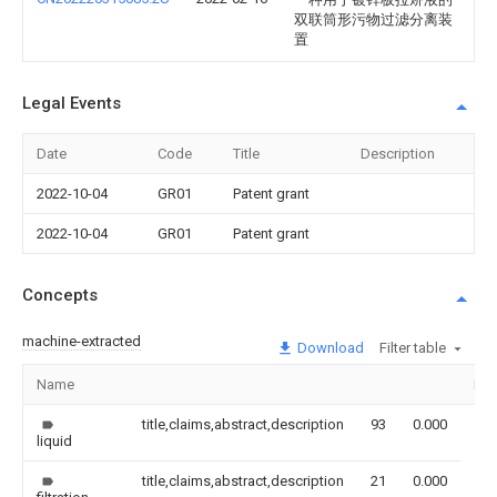
双联筒形污物过滤分离装
置
Legal Events
Date
Code
Title
Description
2022-10-04
GR01
Patent grant
2022-10-04
GR01
Patent grant
Concepts
machine-extracted
Download
Filter table
Name
Im
title,claims,abstract,description
93
0.000
liquid
title,claims,abstract,description
21
0.000