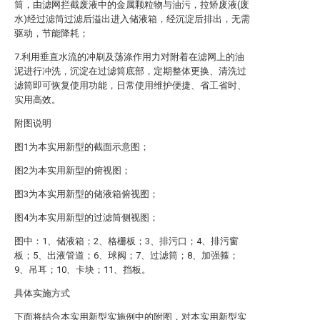
筒，由滤网拦截废液中的金属颗粒物与油污，拉矫废液(废
水)经过滤筒过滤后溢出进入储液箱，经沉淀后排出，无需
驱动，节能降耗；
7.利用垂直水流的冲刷及荡涤作用力对附着在滤网上的油
泥进行冲洗，沉淀在过滤筒底部，定期整体更换、清洗过
滤筒即可恢复使用功能，日常使用维护便捷、省工省时、
实用高效。
附图说明
图1为本实用新型的截面示意图；
图2为本实用新型的俯视图；
图3为本实用新型的储液箱俯视图；
图4为本实用新型的过滤筒侧视图；
图中：1、储液箱；2、格栅板；3、排污口；4、排污窗
板；5、出液管道；6、球阀；7、过滤筒；8、加强箍；
9、吊耳；10、卡块；11、挡板。
具体实施方式
下面将结合本实用新型实施例中的附图，对本实用新型实