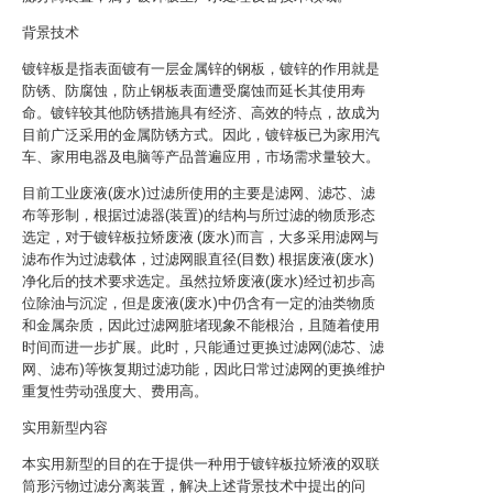
背景技术
镀锌板是指表面镀有一层金属锌的钢板，镀锌的作用就是
防锈、防腐蚀，防止钢板表面遭受腐蚀而延长其使用寿
命。镀锌较其他防锈措施具有经济、高效的特点，故成为
目前广泛采用的金属防锈方式。因此，镀锌板已为家用汽
车、家用电器及电脑等产品普遍应用，市场需求量较大。
目前工业废液(废水)过滤所使用的主要是滤网、滤芯、滤
布等形制，根据过滤器(装置)的结构与所过滤的物质形态
选定，对于镀锌板拉矫废液 (废水)而言，大多采用滤网与
滤布作为过滤载体，过滤网眼直径(目数) 根据废液(废水)
净化后的技术要求选定。虽然拉矫废液(废水)经过初步高
位除油与沉淀，但是废液(废水)中仍含有一定的油类物质
和金属杂质，因此过滤网脏堵现象不能根治，且随着使用
时间而进一步扩展。此时，只能通过更换过滤网(滤芯、滤
网、滤布)等恢复期过滤功能，因此日常过滤网的更换维护
重复性劳动强度大、费用高。
实用新型内容
本实用新型的目的在于提供一种用于镀锌板拉矫液的双联
筒形污物过滤分离装置，解决上述背景技术中提出的问