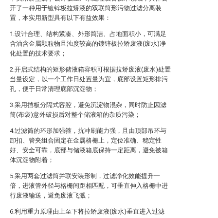
开了一种用于镀锌板拉矫液的双联筒形污物过滤分离装
置，本实用新型具有以下有益效果：
1.设计合理、结构紧凑、外形简洁、占地面积小，可满足
含油含金属颗粒物且浊度较高的镀锌板拉矫废液(废水)净
化处置的技术要求；
2.开启式结构的矩形储液箱容积可根据拉矫废液(废水)处置
当量设定，以一个工作日处置量为宜，底部设置矩形排污
孔，便于日常清理底部沉淀物；
3.采用挡板分隔式容腔，避免沉淀物混杂，同时防止因滤
筒(布袋)意外破损后对整个储液箱的杂质污染；
4.过滤筒的环形加强箍，抗冲刷能力强，且由顶部吊环与
卸扣、管夹组合固定在金属格栅上，定位准确、稳定性
好、安全可靠，底部与储液箱底保持一定距离，避免被箱
体沉淀物附着；
5.采用两套过滤筒并联安装形制，过滤净化效能提升一
倍，进液管外径与格栅间距相匹配，可垂直伸入格栅中进
行废液输送，避免废液飞溅；
6.利用重力原理由上至下将拉矫废液(废水)垂直进入过滤