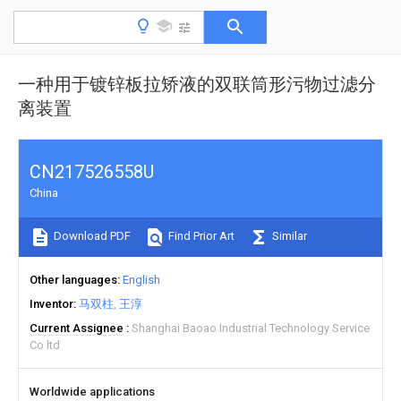
一种用于镀锌板拉矫液的双联筒形污物过滤分
离装置
CN217526558U
China
Download PDF
Find Prior Art
Similar
Other languages
English
Inventor
马双柱
王淳
Current Assignee
Shanghai Baoao Industrial Technology Service
Co ltd
Worldwide applications