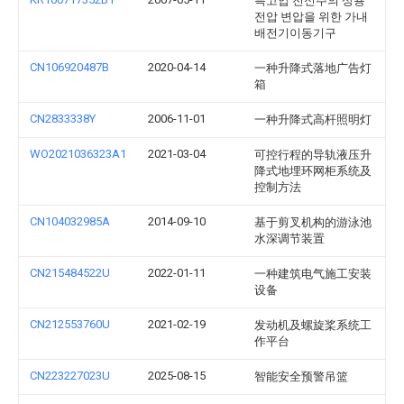
특고압 전신주의 상용
전압 변압을 위한 가내
배전기이동기구
CN106920487B
2020-04-14
一种升降式落地广告灯
箱
CN2833338Y
2006-11-01
一种升降式高杆照明灯
WO2021036323A1
2021-03-04
可控行程的导轨液压升
降式地埋环网柜系统及
控制方法
CN104032985A
2014-09-10
基于剪叉机构的游泳池
水深调节装置
CN215484522U
2022-01-11
一种建筑电气施工安装
设备
CN212553760U
2021-02-19
发动机及螺旋桨系统工
作平台
CN223227023U
2025-08-15
智能安全预警吊篮