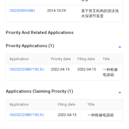
CN203905548U
2014-10-29
基于剪叉机构的游泳池
水深调节装置
Priority And Related Applications
Priority Applications (1)
Application
Priority date
Filing date
Title
CN202220887190.3U
2022-04-15
2022-04-15
一种检修
电源箱
Applications Claiming Priority (1)
Application
Filing date
Title
CN202220887190.3U
2022-04-15
一种检修电源箱