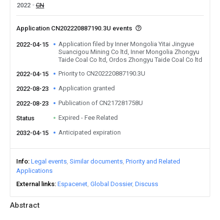
2022
CN
Application CN202220887190.3U events
Application filed by Inner Mongolia Yitai Jingyue
2022-04-15
Suancigou Mining Co ltd, Inner Mongolia Zhongyu
Taide Coal Co ltd, Ordos Zhongyu Taide Coal Co ltd
Priority to CN202220887190.3U
2022-04-15
Application granted
2022-08-23
Publication of CN217281758U
2022-08-23
Expired - Fee Related
Status
Anticipated expiration
2032-04-15
Info
Legal events
Similar documents
Priority and Related
Applications
External links
Espacenet
Global Dossier
Discuss
Abstract