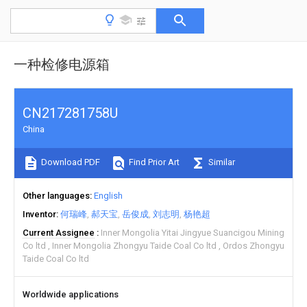
一种检修电源箱
CN217281758U
China
Download PDF
Find Prior Art
Similar
Other languages
English
Inventor
何瑞峰
郝天宝
岳俊成
刘志明
杨艳超
Current Assignee
Inner Mongolia Yitai Jingyue Suancigou Mining
Co ltd
Inner Mongolia Zhongyu Taide Coal Co ltd
Ordos Zhongyu
Taide Coal Co ltd
Worldwide applications