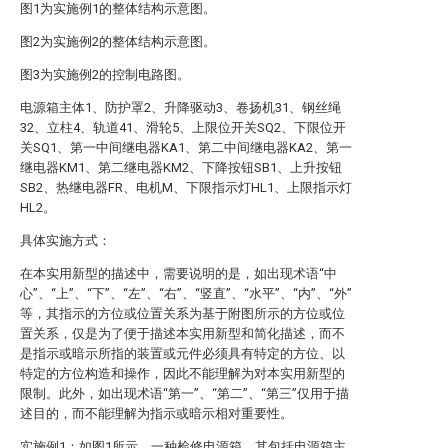
图1为实施例1的整体结构示意图。
图2为实施例2的整体结构示意图。
图3为实施例2的控制电路图。
电源箱主体1、防护罩2、升降驱动3、卷扬机31、钢丝绳
32、立柱4、轨道41、滑轮5、上限位开关SQ2、下限位开
关SQ1、第一中间继电器KA1、第二中间继电器KA2、第一
继电器KM1、第二继电器KM2、下降按钮SB1、上升按钮
SB2、热继电器FR、电机M、下限指示灯HL1、上限指示灯
HL2。
具体实施方式：
在本实用新型的描述中，需要说明的是，如出现术语“中
心”、“上”、“下”、“左”、“右”、“竖直”、“水平”、“内”、“外”
等，其指示的方位或位置关系为基于附图所示的方位或位
置关系，仅是为了便于描述本实用新型和简化描述，而不
是指示或暗示所指的装置或元件必须具有特定的方位、以
特定的方位构造和操作，因此不能理解为对本实用新型的
限制。此外，如出现术语“第一”、“第二”、“第三”仅用于描
述目的，而不能理解为指示或暗示相对重要性。
实施例1：如图1所示，一种检修电源箱，其包括电源箱主