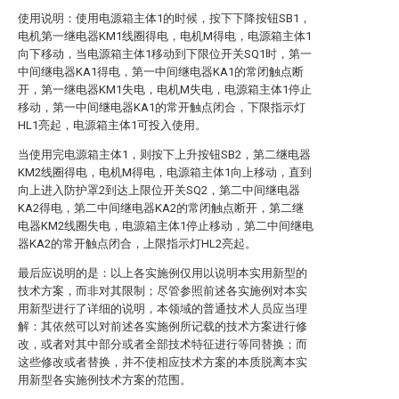
使用说明：使用电源箱主体1的时候，按下下降按钮SB1，
电机第一继电器KM1线圈得电，电机M得电，电源箱主体1
向下移动，当电源箱主体1移动到下限位开关SQ1时，第一
中间继电器KA1得电，第一中间继电器KA1的常闭触点断
开，第一继电器KM1失电，电机M失电，电源箱主体1停止
移动，第一中间继电器KA1的常开触点闭合，下限指示灯
HL1亮起，电源箱主体1可投入使用。
当使用完电源箱主体1，则按下上升按钮SB2，第二继电器
KM2线圈得电，电机M得电，电源箱主体1向上移动，直到
向上进入防护罩2到达上限位开关SQ2，第二中间继电器
KA2得电，第二中间继电器KA2的常闭触点断开，第二继
电器KM2线圈失电，电源箱主体1停止移动，第二中间继电
器KA2的常开触点闭合，上限指示灯HL2亮起。
最后应说明的是：以上各实施例仅用以说明本实用新型的
技术方案，而非对其限制；尽管参照前述各实施例对本实
用新型进行了详细的说明，本领域的普通技术人员应当理
解：其依然可以对前述各实施例所记载的技术方案进行修
改，或者对其中部分或者全部技术特征进行等同替换；而
这些修改或者替换，并不使相应技术方案的本质脱离本实
用新型各实施例技术方案的范围。