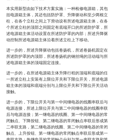
本实用新型由如下技术方案实施：一种检修电源箱，其包
括电源箱主体，其还包括防护罩、升降驱动和至少两根立
柱，在各个立柱之间上下滑动设有所述电源箱主体，在各
个所述立柱的顶部之间固定有底端开口的所述防护罩，所
述电源箱主体活动设置在所述防护罩的内部；所述升降驱
动控制所述电源箱主体沿着所述立柱上下移动。
进一步的，所述升降驱动包括卷扬机，所述卷扬机固定在
所述防护罩的内顶部，所述卷扬机的钢丝绳的活动端与所
述电源箱主体的顶端固定连接。
进一步的，在所述电源箱主体升降行程的顶端和底端的任
一所述立柱上安装有上限位开关和下限位开关，所述电源
箱主体的顶端和底端分别与上限位开关和下限位开关活动
接触。
进一步的，下限位开关与第一中间继电器的线圈串联后与
电源连接，所述上限位开关与第二中间继电器的线圈串联
后与电源连接；第一继电器的线圈、第一中间继电器的常
闭触点、下降按钮、第二继电器的常闭触点串联后形成第
二串联支路，第二继电器的线圈、第二中间继电器的常闭
触点、上升按钮、第一继电器的常闭触点串联后形成第一
串联支路；热继电器的常闭触点分别与第一串联支路和第