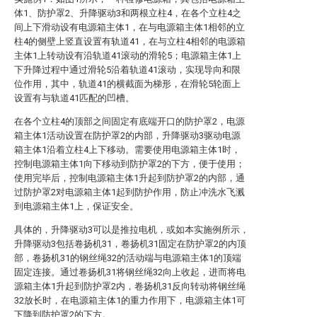
体1、防护罩2、升降驱动3和两根立柱4，在各个立柱4之
间上下滑动设有电源箱主体1，在与电源箱主体1相邻的立
柱4的侧壁上竖直设置有轨道41，在与立柱4相邻的电源箱
主体1上转动设有沿轨道41滚动的滑轮5；电源箱主体1上
下升降过程中通过滑轮5沿着轨道41滚动，实现导向和限
位作用，其中，轨道41的横截面为梯形，在滑轮5轮面上
设置有与轨道41匹配的凹槽。
在各个立柱4的顶部之间固定有底端开口的防护罩2，电源
箱主体1活动设置在防护罩2的内部，升降驱动3驱动电源
箱主体1沿着立柱4上下移动。需要使用电源箱主体1时，
控制电源箱主体1向下移动到防护罩2的下方，便于使用；
使用完毕后，控制电源箱主体1升起到防护罩2的内部，通
过防护罩2对电源箱主体1起到防护作用，防止冲洗水飞溅
到电源箱主体1上，保证安全。
具体的，升降驱动3可以是推拉电机，或如本实施例所示，
升降驱动3包括卷扬机31，卷扬机31固定在防护罩2的内顶
部，卷扬机31的钢丝绳32的活动端与电源箱主体1的顶端
固定连接。通过卷扬机31将钢丝绳32向上收起，进而将电
源箱主体1升起到防护罩2内，卷扬机31反向转动将钢丝绳
32放长时，在电源箱主体1的重力作用下，电源箱主体1可
下降到防护罩2的下方。