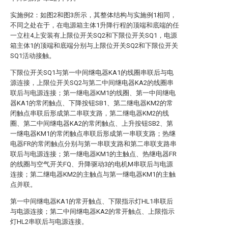
实施例2：如图2和图3所示，其整体结构与实施例1相同，
不同之处在于，在电源箱主体1升降行程的顶端和底端的任
一立柱4上安装有上限位开关SQ2和下限位开关SQ1，电源
箱主体1的顶端和底端分别与上限位开关SQ2和下限位开关
SQ1活动接触。
下限位开关SQ1与第一中间继电器KA1的线圈串联后与电
源连接，上限位开关SQ2与第二中间继电器KA2的线圈串
联后与电源连接；第一继电器KM1的线圈、第一中间继电
器KA1的常闭触点、下降按钮SB1、第二继电器KM2的常
闭触点串联后形成第二串联支路，第二继电器KM2的线
圈、第二中间继电器KA2的常闭触点、上升按钮SB2、第
一继电器KM1的常闭触点串联后形成第一串联支路；热继
电器FR的常闭触点分别与第一串联支路和第二串联支路串
联后与电源连接；第一继电器KM1的主触点、热继电器FR
的线圈与空气开关FQ、升降驱动3的电机M串联后与电源
连接；第二继电器KM2的主触点与第一继电器KM1的主触
点并联。
第一中间继电器KA1的常开触点、下限指示灯HL1串联后
与电源连接；第二中间继电器KA2的常开触点、上限指示
灯HL2串联后与电源连接。