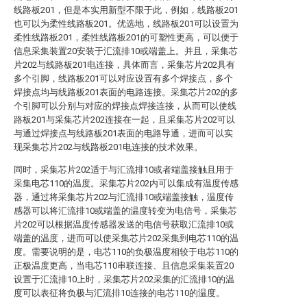
线路板201，但是本实用新型不限于此，例如，线路板201
也可以为柔性线路板201。优选地，线路板201可以设置为
柔性线路板201，柔性线路板201的可塑性更高，可以便于
信息采集装置20安装于汇流排10或端盖上。并且，采集芯
片202与线路板201电连接，具体而言，采集芯片202具有
多个引脚，线路板201可以对应设置有多个焊接点，多个
焊接点均与线路板201表面的电路连接。采集芯片202的多
个引脚可以分别与对应的焊接点焊接连接，从而可以使线
路板201与采集芯片202连接在一起，且采集芯片202可以
与通过焊接点与线路板201表面的电路导通，进而可以实
现采集芯片202与线路板201电连接的技术效果。
同时，采集芯片202适于与汇流排10或者端盖接触且用于
采集电芯110的温度。采集芯片202内可以集成有温度传感
器，通过将采集芯片202与汇流排10或端盖接触，温度传
感器可以将汇流排10或端盖的温度转变为电信号，采集芯
片202可以根据温度传感器发送的电信号获取汇流排10或
端盖的温度，进而可以使采集芯片202采集到电芯110的温
度。需要说明的是，电芯110的负极温度相较于电芯110的
正极温度更高，当电芯110串联连接、且信息采集装置20
设置于汇流排10上时，采集芯片202采集的汇流排10的温
度可以表征将负极与汇流排10连接的电芯110的温度。