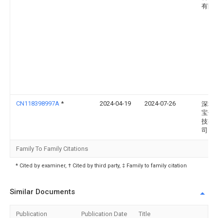
有限
CN118398997A
*
2024-04-19
2024-07-26
深圳
宝储
技有
司
Family To Family Citations
* Cited by examiner, † Cited by third party, ‡ Family to family citation
Similar Documents
Publication
Publication Date
Title