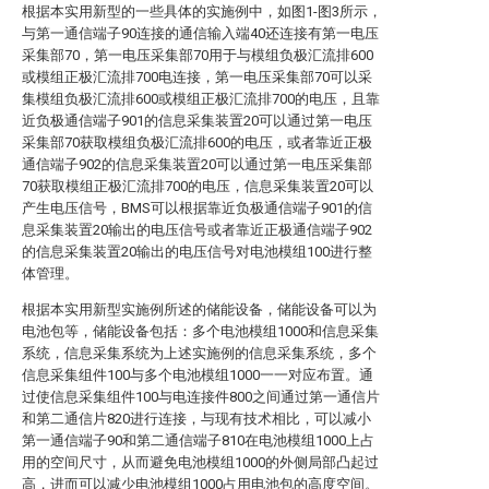
根据本实用新型的一些具体的实施例中，如图1-图3所示，
与第一通信端子90连接的通信输入端40还连接有第一电压
采集部70，第一电压采集部70用于与模组负极汇流排600
或模组正极汇流排700电连接，第一电压采集部70可以采
集模组负极汇流排600或模组正极汇流排700的电压，且靠
近负极通信端子901的信息采集装置20可以通过第一电压
采集部70获取模组负极汇流排600的电压，或者靠近正极
通信端子902的信息采集装置20可以通过第一电压采集部
70获取模组正极汇流排700的电压，信息采集装置20可以
产生电压信号，BMS可以根据靠近负极通信端子901的信
息采集装置20输出的电压信号或者靠近正极通信端子902
的信息采集装置20输出的电压信号对电池模组100进行整
体管理。
根据本实用新型实施例所述的储能设备，储能设备可以为
电池包等，储能设备包括：多个电池模组1000和信息采集
系统，信息采集系统为上述实施例的信息采集系统，多个
信息采集组件100与多个电池模组1000一一对应布置。通
过使信息采集组件100与电连接件800之间通过第一通信片
和第二通信片820进行连接，与现有技术相比，可以减小
第一通信端子90和第二通信端子810在电池模组1000上占
用的空间尺寸，从而避免电池模组1000的外侧局部凸起过
高，进而可以减少电池模组1000占用电池包的高度空间。