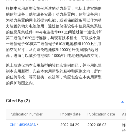
根据本实用新型实施例所述的动力装置，包括上述实施例
的储能设备，储能设备安装于动力装置内，储能设备用于
为动力装置的用电器提供电能，或者储能设备可以作为动
力装置的动力电池使用，通过使储能设备中信息采集系统
的信息采集组件100与电连接件800之间通过第一通信片和
第二通信片820进行连接，与现有技术相比，可以减小第
一通信端子90和第二通信端子810在电池模组1000上占用
的空间尺寸，从而避免电池模组1000的外侧局部凸起过
高，进而可以减少电池模组1000占用电池包的高度空间。
以上所述仅为本实用新型的较佳实施例而已，并不用以限
制本实用新型，凡在本实用新型的精神和原则之内，所作
的任何修改、等同替换、改进等，均应包含在本实用新型
的保护范围之内。
Cited By (2)
Publication number
Priority date
Publication date
Assi
CN114839548A
*
2022-04-29
2022-08-02
蜂巢
科技