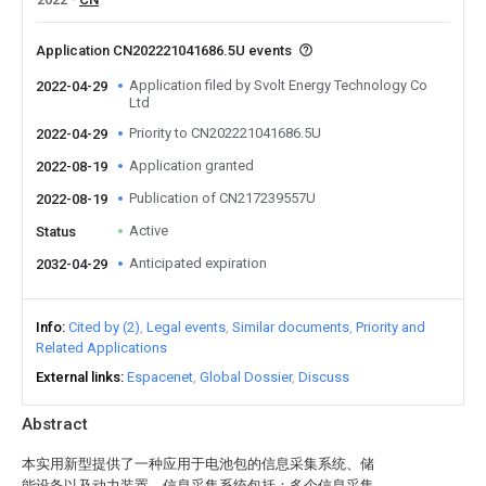
Application CN202221041686.5U events
Application filed by Svolt Energy Technology Co
2022-04-29
Ltd
Priority to CN202221041686.5U
2022-04-29
Application granted
2022-08-19
Publication of CN217239557U
2022-08-19
Active
Status
Anticipated expiration
2032-04-29
Info
Cited by (2)
Legal events
Similar documents
Priority and
Related Applications
External links
Espacenet
Global Dossier
Discuss
Abstract
本实用新型提供了一种应用于电池包的信息采集系统、储
能设备以及动力装置，信息采集系统包括：多个信息采集