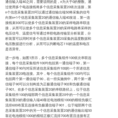
通信输入端40之间，需要说明的是，n为大于0的整数。通
过使用多个电连接线将多个信息采集装置20依次连接，第
n个信息采集装置20可以通过通信输出端50将采集的信号
向第n+1个信息采集装置20的通信输入端40发送，第一连
接线束300可以使多个信息采集装置20的采样电路串联连
接，从而可以使多个信息采集装置20的采样电路将采样的
电压信号、温度信号等通过串联电路传输至分析装置，分
析装置可以同时对多个信息采集装置20采集的温度数据和
电压数据进行分析，从而可以判断电芯110的温度和电压
是否异常。
进一步地，如图1所示，多个信息采集组件100依次串联连
接，每个信息采集组件100均包括第一通信端子90，第一
通信端子90与对应所述信息采集组件100的一个所述信息
采集装置20电连接。其中，每个信息采集组件100均可以
包括两个第一通信端子90，在一些实施例中，两个第一通
信端子90可以分别构造为正极通信端子902和负极通信端
子901。在多个信息采集装置20的串联路径上，位于信息
采集组件100的端部两个信息采集装置20中的一个信息采
集装置20的通信输入端40靠近电池模组1000的模组负极汇
流排600布置且连接有负极通信端子901，位于端部两个信
息采集装置20中的另一个信息采集装置20的通信输出端50
靠近电池模组1000的模组正极汇流排700布置且连接有正