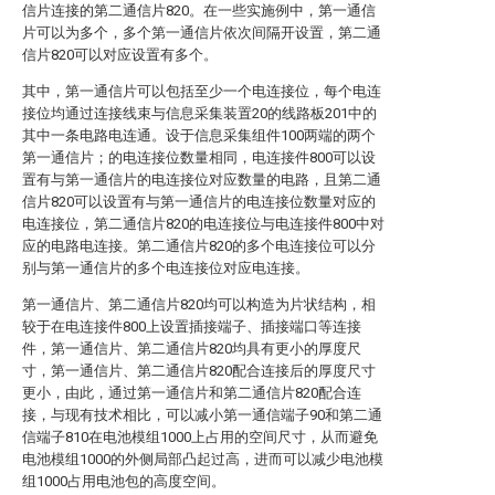
信片连接的第二通信片820。在一些实施例中，第一通信
片可以为多个，多个第一通信片依次间隔开设置，第二通
信片820可以对应设置有多个。
其中，第一通信片可以包括至少一个电连接位，每个电连
接位均通过连接线束与信息采集装置20的线路板201中的
其中一条电路电连通。设于信息采集组件100两端的两个
第一通信片；的电连接位数量相同，电连接件800可以设
置有与第一通信片的电连接位对应数量的电路，且第二通
信片820可以设置有与第一通信片的电连接位数量对应的
电连接位，第二通信片820的电连接位与电连接件800中对
应的电路电连接。第二通信片820的多个电连接位可以分
别与第一通信片的多个电连接位对应电连接。
第一通信片、第二通信片820均可以构造为片状结构，相
较于在电连接件800上设置插接端子、插接端口等连接
件，第一通信片、第二通信片820均具有更小的厚度尺
寸，第一通信片、第二通信片820配合连接后的厚度尺寸
更小，由此，通过第一通信片和第二通信片820配合连
接，与现有技术相比，可以减小第一通信端子90和第二通
信端子810在电池模组1000上占用的空间尺寸，从而避免
电池模组1000的外侧局部凸起过高，进而可以减少电池模
组1000占用电池包的高度空间。