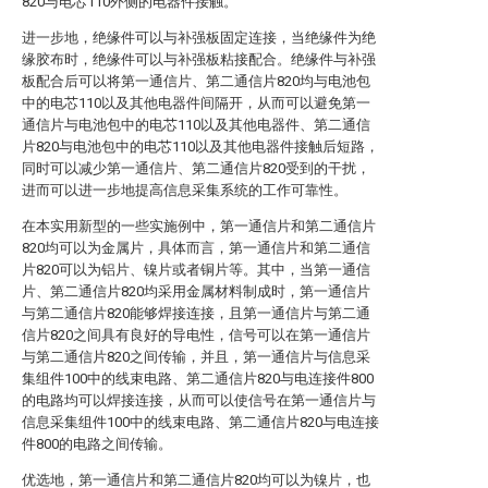
820与电芯110外侧的电器件接触。
进一步地，绝缘件可以与补强板固定连接，当绝缘件为绝
缘胶布时，绝缘件可以与补强板粘接配合。绝缘件与补强
板配合后可以将第一通信片、第二通信片820均与电池包
中的电芯110以及其他电器件间隔开，从而可以避免第一
通信片与电池包中的电芯110以及其他电器件、第二通信
片820与电池包中的电芯110以及其他电器件接触后短路，
同时可以减少第一通信片、第二通信片820受到的干扰，
进而可以进一步地提高信息采集系统的工作可靠性。
在本实用新型的一些实施例中，第一通信片和第二通信片
820均可以为金属片，具体而言，第一通信片和第二通信
片820可以为铝片、镍片或者铜片等。其中，当第一通信
片、第二通信片820均采用金属材料制成时，第一通信片
与第二通信片820能够焊接连接，且第一通信片与第二通
信片820之间具有良好的导电性，信号可以在第一通信片
与第二通信片820之间传输，并且，第一通信片与信息采
集组件100中的线束电路、第二通信片820与电连接件800
的电路均可以焊接连接，从而可以使信号在第一通信片与
信息采集组件100中的线束电路、第二通信片820与电连接
件800的电路之间传输。
优选地，第一通信片和第二通信片820均可以为镍片，也