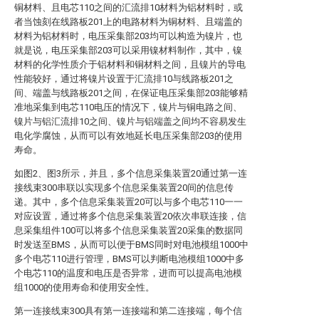
铜材料、且电芯110之间的汇流排10材料为铝材料时，或
者当蚀刻在线路板201上的电路材料为铜材料、且端盖的
材料为铝材料时，电压采集部203均可以构造为镍片，也
就是说，电压采集部203可以采用镍材料制作，其中，镍
材料的化学性质介于铝材料和铜材料之间，且镍片的导电
性能较好，通过将镍片设置于汇流排10与线路板201之
间、端盖与线路板201之间，在保证电压采集部203能够精
准地采集到电芯110电压的情况下，镍片与铜电路之间、
镍片与铝汇流排10之间、镍片与铝端盖之间均不容易发生
电化学腐蚀，从而可以有效地延长电压采集部203的使用
寿命。
如图2、图3所示，并且，多个信息采集装置20通过第一连
接线束300串联以实现多个信息采集装置20间的信息传
递。其中，多个信息采集装置20可以与多个电芯110一一
对应设置，通过将多个信息采集装置20依次串联连接，信
息采集组件100可以将多个信息采集装置20采集的数据同
时发送至BMS，从而可以便于BMS同时对电池模组1000中
多个电芯110进行管理，BMS可以判断电池模组1000中多
个电芯110的温度和电压是否异常，进而可以提高电池模
组1000的使用寿命和使用安全性。
第一连接线束300具有第一连接端和第二连接端，每个信