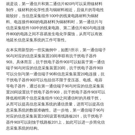
就是说，第一通信片和第二通信片820均可以采用镍材料
制作，镍材料的化学性质与铜材料相近，且镍片的导电性
能较好，当信息采集组件100中的线束电路材料为铜材
料、电连接件800的电路材料为铜材料时，第一通信片与
信息采集组件100中的线束电路、第二通信片820与电连接
件800的电路之间不容易发生电化学腐蚀，从而可以有效
地延长信息采集系统的工作可靠性。
在本实用新型的一些实施例中，如图1所示，第一通信端子
90与对应的信息采集装置20间串联有抗干扰电子器件
903。具体而言，抗干扰电子器件903可以贴装于第一通信
端子90与对应的信息采集装置20间，抗干扰电子器件903
可以分别与第一通信端子90和信息采集装置20电连接，抗
干扰电子器件903可以包括但不限于变压器、电感、电容
等电子器件，通过在第一通信端子90与对应的信息采集装
置20间设置抗干扰电子器件903，抗干扰电子器件903可以
降低相邻两个信息采集组件100之间通信时的共模干扰，
从而可以提高信息采集系统的通信质量，进而可以提高信
息采集系统的数据准确性。进一步地，第一通信端子90与
对应的信息采集装置20间设置有线路板201，抗干扰电子
器件903可以刻蚀于线路板201上，如此可以进一步简化信
息采集系统的结构。