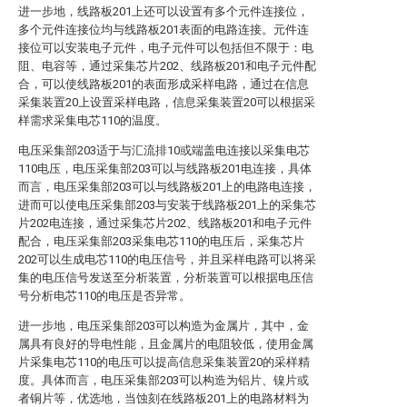
进一步地，线路板201上还可以设置有多个元件连接位，
多个元件连接位均与线路板201表面的电路连接。元件连
接位可以安装电子元件，电子元件可以包括但不限于：电
阻、电容等，通过采集芯片202、线路板201和电子元件配
合，可以使线路板201的表面形成采样电路，通过在信息
采集装置20上设置采样电路，信息采集装置20可以根据采
样需求采集电芯110的温度。
电压采集部203适于与汇流排10或端盖电连接以采集电芯
110电压，电压采集部203可以与线路板201电连接，具体
而言，电压采集部203可以与线路板201上的电路电连接，
进而可以使电压采集部203与安装于线路板201上的采集芯
片202电连接，通过采集芯片202、线路板201和电子元件
配合，电压采集部203采集电芯110的电压后，采集芯片
202可以生成电芯110的电压信号，并且采样电路可以将采
集的电压信号发送至分析装置，分析装置可以根据电压信
号分析电芯110的电压是否异常。
进一步地，电压采集部203可以构造为金属片，其中，金
属具有良好的导电性能，且金属片的电阻较低，使用金属
片采集电芯110的电压可以提高信息采集装置20的采样精
度。具体而言，电压采集部203可以构造为铝片、镍片或
者铜片等，优选地，当蚀刻在线路板201上的电路材料为