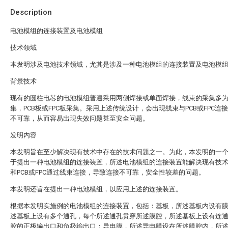
Description
电池模组的连接装置及电池模组
技术领域
本发明涉及电池技术领域，尤其是涉及一种电池模组的连接装置及电池模
背景技术
现有的圆柱电芯的电池模组普遍采用两侧焊接或单面焊接，线束的采集多
集，PCB板或FPC板采集。采用上述传统设计，会出现线束与PCB或FPC连
不可靠，从而容易出现失效问题甚至安全问题。
发明内容
本发明旨在至少解决现有技术中存在的技术问题之一。为此，本发明的一
于提出一种电池模组的连接装置，所述电池模组的连接装置能解决现有技
和PCB或FPC通过线束连接，导致连接不可靠，安全性较差的问题。
本发明还旨在提出一种电池模组，以应用上述的连接装置。
根据本发明实施例的电池模组的连接装置，包括：基板，所述基板内设有
述基板上设有多个通孔，每个所述通孔贯穿所述膜腔，所述基板上设有连
腔的正极输出口和负极输出口；导电膜，所述导电膜设在所述膜腔内，所