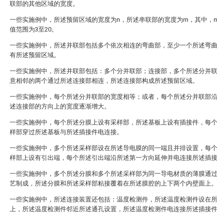
联部的其他区域的宽度。
一些实施例中，所述预留区域的宽度为n，所述串联部的宽度为m，其中，m
值范围为3至20。
一些实施例中，所述并联部包括多个依次相连的弯曲部，至少一个所述弯
有所述预留区域。
一些实施例中，所述并联部包括：多个分并联部；连接部，多个所述分并
意相邻的两个通过所述连接部相连，所述连接部构成所述预留区域。
一些实施例中，每个所述分并联部的宽度相等；或者，每个所述分并联部
述连接部的方向上的宽度逐渐增大。
一些实施例中，每个所述分膜上设有采样部，所述基板上设有插接件，每
样部穿过所述基板与所述插接件电连接。
一些实施例中，多个所述采样部设在所述导电膜的同一端且并排设置，每
样部上设有引出端，每个所述引出端沿所述第一方向延伸并电连接所述插
一些实施例中，多个所述分膜和多个所述采样部为同一导电材质的薄膜通
艺制成，所述分膜和所述采样部粘接覆着在所述膜腔的上下两个内壁面上
一些实施例中，所述连接装置还包括：温度检测件，所述温度检测件设在
上，所述温度检测件邻近所述通孔设置，所述温度检测件电连接所述插接