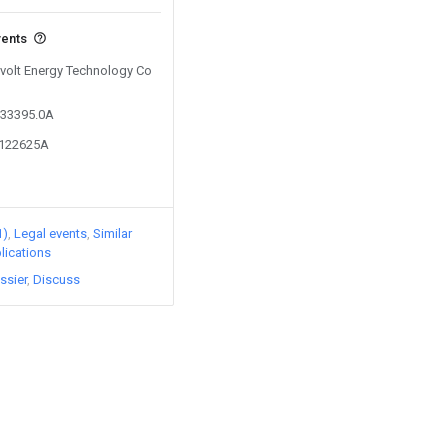
vents
Svolt Energy Technology Co
433395.0A
4122625A
1)
Legal events
Similar
lications
ssier
Discuss