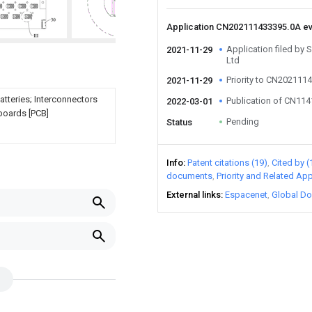
Application CN202111433395.0A e
Application filed by 
2021-11-29
Ltd
Priority to CN202111
2021-11-29
atteries; Interconnectors
Publication of CN11
2022-03-01
 boards [PCB]
Pending
Status
Info
Patent citations (19)
Cited by (
documents
Priority and Related App
External links
Espacenet
Global Do