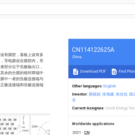
CN114122625A
，设有膜腔，基板上设有多
China
膜，导电膜设在膜腔内，导
一者部分位于负极输出口，
Download PDF
Find Prior
，其余的分膜的相对两端中
分膜中一者的负极连接端与
，正极连接端和负极连接端
Other languages
English
。
Inventor
唐丽娟
张海建
张佳佳
陈
名
Current Assignee
Svolt Energy Te
Worldwide applications
2021
CN