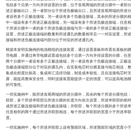
包括多个沿第一方向并排设置的分膜，位于首尾两端的所述分膜中一者部
述正极输出口，另一者部分位于所述负极输出口，且所述首尾两端的所述
者设有多个正极连接端，另一者设有多个负极连接端，其余的所述分膜的
中一端设有多个所述正极连接端，另一端设有多个所述负极连接端，任意
个所述分膜中一者的多个所述负极连接端与另一者的多个所述正极连接端
设置，所述正极连接端的数量和所述通孔的数量相等且一一对应设置，所
接端和所述负极连接端均部分位于对应的所述通孔内。
根据本发明实施例的电池模组的连接装置，通过设置基板和布置在基板的
导电膜，并通过将导电膜设置成包括多个沿第一方向并排设置的分膜，任
两个分膜中一者设有多个正极连接端，另一者设有多个负极连接端，正极
负极连接端部分位于对应的通孔内，在安装电芯时分膜直接与电芯相连，
集成化程度比较高，集成有汇流排功能，制造成本较低，且在连接电芯时
露，能提高整体安全性，同时连接装置能提供一定的强度，可以提高电池
的可靠性。
一些实施例中，除所述首尾两端的所述分膜外，其余的每个所述分膜包括
联部，多个所述串联部沿所述分膜的长度方向依次设置，所述串联部的相
成所述正极连接端和所述负极连接端；并联部，每个所述分膜的多个所述
任意相邻的两个通过所述并联部相连，每个所述并联部的宽度小于所述串
度。
一些实施例中，每个所述并联部上设有预留区域，所述预留区域的宽度小