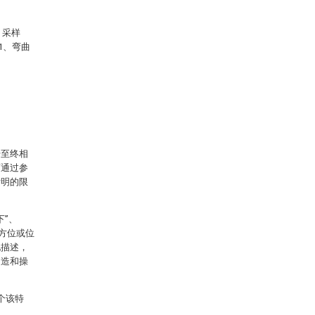
、采样
21、弯曲
始至终相
面通过参
发明的限
下”、
示的方位或位
化描述，
构造和操
个该特