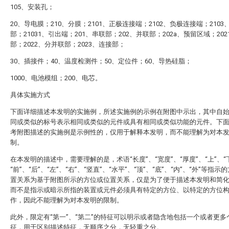
105、安装孔；
20、导电膜；210、分膜；2101、正极连接端；2102、负极连接端；2103
部；21031、引出端；201、串联部；202、并联部；202a、预留区域；20
部；2022、分并联部；2023、连接部；
30、插接件；40、温度检测件；50、定位件；60、导热硅脂；
1000、电池模组；200、电芯。
具体实施方式
下面详细描述本发明的实施例，所述实施例的示例在附图中示出，其中自
同或类似的标号表示相同或类似的元件或具有相同或类似功能的元件。下
考附图描述的实施例是示例性的，仅用于解释本发明，而不能理解为对本
制。
在本发明的描述中，需要理解的是，术语“长度”、“宽度”、“厚度”、“上”、“
“前”、“后”、“左”、“右”、“竖直”、“水平”、“顶”、“底”、“内”、“外”等指
置关系为基于附图所示的方位或位置关系，仅是为了便于描述本发明和简
而不是指示或暗示所指的装置或元件必须具有特定的方位、以特定的方位
作，因此不能理解为对本发明的限制。
此外，限定有“第一”、“第二”的特征可以明示或者隐含地包括一个或者更多
征，用于区别描述特征，无顺序之分，无轻重之分。