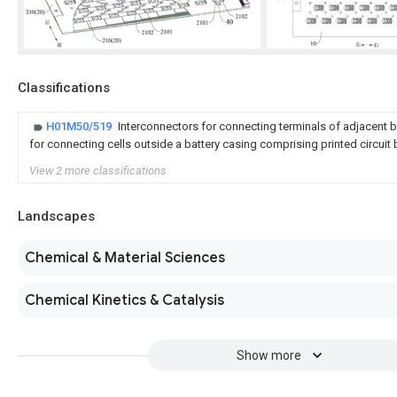
Classifications
H01M50/519
Interconnectors for connecting terminals of adjacent b
for connecting cells outside a battery casing comprising printed circuit
View 2 more classifications
Landscapes
Chemical & Material Sciences
Chemical Kinetics & Catalysis
Show more