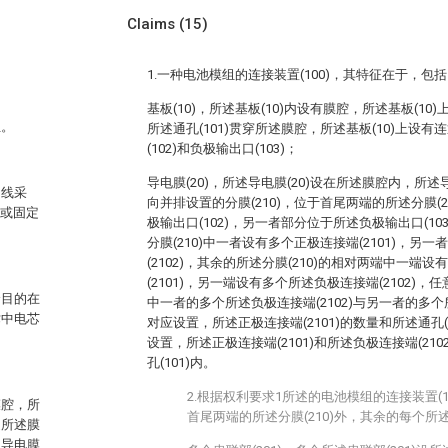
Claims
(15)
1.一种电池模组的连接装置(100)，其特征在于，包
基板(10)，所述基板(10)内设有膜腔，所述基板(10)
组。
所述通孔(101)贯穿所述膜腔，所述基板(10)上设
(102)和负极输出口(103)；
导电膜(20)，所述导电膜(20)设在所述膜腔内，所述
为线采
向并排设置的分膜(210)，位于首尾两端的所述分膜(
接或固定
极输出口(102)，另一者部分位于所述负极输出口(1
分膜(210)中一者设有多个正极连接端(2101)，另
(2102)，其余的所述分膜(210)的相对两端中一端
(2101)，另一端设有多个所述负极连接端(2102)，任
个目的在
中一者的多个所述负极连接端(2102)与另一者的多个所
术中电芯
对应设置，所述正极连接端(2101)的数量和所述通孔(
设置，所述正极连接端(2101)和所述负极连接端(21
孔(101)内。
2.根据权利要求1所述的电池模组的连接装置(
膜腔，所
首尾两端的所述分膜(210)外，其余的每个所述
通所述膜
述导电膜