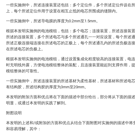
一些实施例中，所述连接装置还包括：多个定位件，多个所述定位件设在
上，每个所述定位件用于设置在相互止抵的电芯所围成的缝隙内。
一些实施例中，所述导电膜的厚度为0.2mm至1.5mm。
根据本发明实施例的电池模组，包括：多个电芯；连接装置，所述连接装
所述的连接装置，多个所述电芯与多个所述通孔一一对应设置，每个所述
所述正极连接端连接在所述电芯的正极上，每个所述通孔内的所述负极连
在所述电芯的负极上。
根据本发明实施例的电池模组，通过设置集成化程度较高的连接装置，电
时无明线外露，方便电池模组整体的装配，且连接装置能起到支撑作用，
模组整体的可靠性。
一些实施例中，所述连接装置的所述基材为柔性基材，所述基材和所述电
有结构胶，所述结构胶的厚度为3mm至20mm。
本发明的附加方面和优点将在下面的描述中部分给出，部分将从下面的描
明显，或通过本发明的实践了解到。
附图说明
本发明的上述和/或附加的方面和优点从结合下面附图对实施例的描述中将
和容易理解，其中：