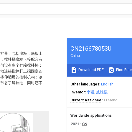
CN216678053U
搅拌器，包括底板，底板上
China
桶，搅拌桶底端卡接配合有
均匀设有多个伸缩搅拌棒；
Download PDF
Find Prior
转动连接搅拌杆上端固定连
拌棒伸缩用的控制机构；该
的节省了导热油，同时还不
Other languages
English
Inventor
李猛
戚胜强
Current Assignee
Li Meng
Worldwide applications
2021
CN