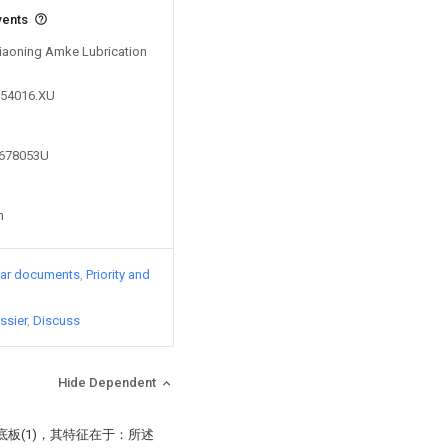
vents
 Liaoning Amke Lubrication
754016.XU
6678053U
n
lar documents
Priority and
ssier
Discuss
Hide Dependent
板(1)，其特征在于：所述