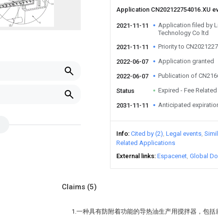
Application CN202122754016.XU e
Application filed by
2021-11-11
Technology Co ltd
Priority to CN202122
2021-11-11
Application granted
2022-06-07
Publication of CN21
2022-06-07
Expired - Fee Related
Status
Anticipated expiratio
2031-11-11
Info
Cited by (2)
Legal events
Simi
Related Applications
External links
Espacenet
Global Do
Claims
(5)
1.一种具有防附着功能的导热油生产用搅拌器，包括底