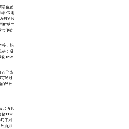
两端位置
拌棒7固定
4两侧的拉
7同时的向
带动伸缩
定连接，蜗
定连接；通
轮15转
部的导热
即可通过
着的导热
后启动电
轮11带
作用下对
导热油排