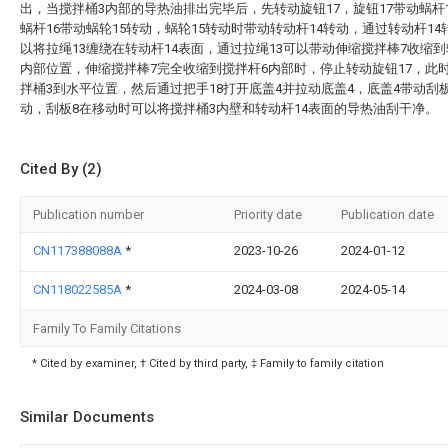
出，当搅拌桶3内部的导热油排出完毕后，先转动旋钮17，旋钮17带动蜗杆
蜗杆16带动蜗轮15转动，蜗轮15转动时带动转动杆14转动，通过转动杆14
以将拉绳13缠绕在转动杆14表面，通过拉绳13可以带动伸缩搅拌棒7收缩到
内部位置，伸缩搅拌棒7完全收缩到搅拌杆6内部时，停止转动旋钮17，此
拌桶3到水平位置，然后通过把手18打开底盖4并拉动底盖4，底盖4带动刮
动，刮板8在移动时可以将搅拌桶3内壁和转动杆14表面的导热油刮干净。
Cited By (2)
Publication number
Priority date
Publication date
CN117388088A
*
2023-10-26
2024-01-12
CN118022585A
*
2024-03-08
2024-05-14
Family To Family Citations
* Cited by examiner, † Cited by third party, ‡ Family to family citation
Similar Documents