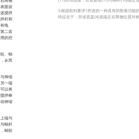
(11)转动连接，所述旋钮(17)与蜗杆(16)固定
左右两侧
盖表面设
5.根据权利要求1所述的一种具有防附着功能
所述搅拌
特征在于：所述底盖(4)底端左右两侧位置对称
搅拌杆和
接有电
有第二齿
缩用的控
蜗轮、蜗
用，从而
端与伸缩
绳另一端
时可以将
缩搅拌棒
带动伸缩
杆上端与
钮与蜗杆
动，蜗轮