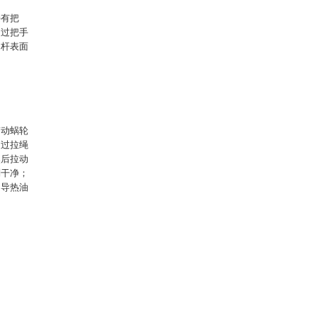
接有把
通过把手
动杆表面
带动蜗轮
通过拉绳
然后拉动
刮干净；
的导热油