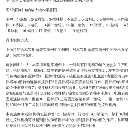
图4为本实用新型中搅拌杆的局部剖视图的结构示意图；
图5为图4中A的放大结构示意图。
图中：1-底板，2-支撑架，3-搅拌桶，4-底盖，5-出料口，6-搅拌杆，7-伸
棒，8-刮板，9-电机，10-第一齿轮，11-第二齿轮，12-弹簧，13-拉绳，14
15-蜗轮，16-蜗杆，17-旋钮，18-把手，19-进料口。
具体实施方式
下面将结合本实用新型实施例中的附图，对本实用新型实施例中的技术方
楚、完整地描述。
请参阅图1～5，本实用新型实施例中，一种具有防附着功能的导热油生产
器，包括底板1，底板1上端左右两侧对称固定连接有支撑架2，左右两侧支
间转动连接有搅拌桶3，搅拌桶3底端卡接配合有底盖4且底盖4表面设有出
拌桶3内部转动连接有搅拌杆6且搅拌桶3表面设有进料口19，搅拌杆6内部
多个伸缩搅拌棒7；搅拌桶3内部设有刮板8，刮板8与搅拌杆6和搅拌桶3内
刮板8底端与底盖4转动连接；搅拌桶3后端表面固定连接有电机9，电机9
固定连接有第一齿轮10；搅拌杆6上端固定连接有第二齿轮11，第二齿轮1
轮10啮合且第二齿轮11表面设有控制伸缩搅拌棒7伸缩用的控制机构。
本实施例中:控制机构包括弹簧12、拉绳13、转动杆14、蜗轮15、蜗杆16和
通过控制机构可以起到控制伸缩搅拌棒7收缩到搅拌杆6内部的作用，从而
动拉板时可以将转动杆14表面附着的导热油全都刮干净。