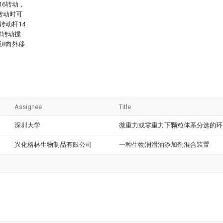
16转动，
转动时可
转动杆14
时转动搅
板8向外移
Assignee
Title
深圳大学
微重力或零重力下颗粒体系分选的环
兴化格林生物制品有限公司
一种生物润滑油添加剂混合装置