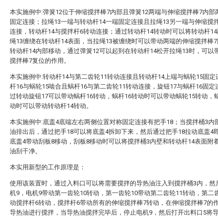
本实施例中:弹簧12位于伸缩搅拌棒7内部且弹簧12两端与伸缩搅拌棒7内部
固定连接；拉绳13一端与转动杆14一端固定连接且拉绳13另一端与伸缩搅
连接，转动杆14与搅拌杆6转动连接；通过转动杆14转动时可以将转动杆1
绳13缠绕在转动杆14表面，当拉绳13被缠绕时可以带动两端的伸缩搅拌棒
转动杆14内部移动，通过弹簧12可以起到在转动杆14松开拉绳13时，可以
搅拌棒7复位的作用。
本实施例中:转动杆14与第二齿轮11转动连接且转动杆14上端与蜗轮15固
杆16与蜗轮15啮合且蜗杆16与第二齿轮11转动连接，旋钮17与蜗杆16固
过转动旋钮17可以带动蜗杆16转动，蜗杆16转动时可以带动蜗轮15转动，蜗
动时可以带动转动杆14转动。
本实施例中:底盖4底端左右两侧位置对称固定连接有把手18；当搅拌桶3内
油排出后，通过把手18可以将底盖4拆卸下来，然后通过把手18拉动底盖4
底盖4带动刮板8移动，刮板8移动时可以将搅拌桶3内壁和转动杆14表面附
油刮干净。
本实用新型的工作原理是：
使用该装置时，通过入料口可以将需要搅拌的导热油注入到搅拌桶3内，然
机9，电机9带动第一齿轮10转动，第一齿轮10带动第二齿轮11转动，第二齿
动搅拌杆6转动，搅拌杆6带动所有的伸缩搅拌棒7转动，在伸缩搅拌棒7的
导热油进行搅拌，当导热油搅拌完毕后，停止电机9，然后打开出料口5将