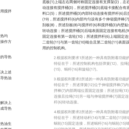
底板(1)上端左右两侧对称固定连接有支撑架(2)，左
动连接有搅拌桶(3)，所述搅拌桶(3)底端卡接配合有底
产用搅拌
料口(5)；所述搅拌桶(3)内部转动连接有搅拌杆(6)
(19)，所述搅拌杆(6)内部均匀设有多个伸缩搅拌棒(7
刮板(8)，所述刮板(8)与搅拌杆(6)和搅拌桶(3)内壁贴
转动连接；所述搅拌桶(3)后端表面固定连接有电机(9
加热均
固定连接有第一齿轮(10)；所述搅拌杆(6)上端固定连
和操作方
二齿轮(11)与第一齿轮(10)啮合且第二齿轮(11)表
用的控制机构。
量的导热
2.根据权利要求1所述的一种具有防附着功能
特征在于：所述控制机构包括弹簧(12)、拉绳(1
(15)、蜗杆(16)和旋钮(17)。
解决上述
成导热油
3.根据权利要求2所述的一种具有防附着功能
特征在于：所述弹簧(12)位于伸缩搅拌棒(7)内
拌棒(7)内部两端位置固定连接；所述拉绳(13)
连接且拉绳(13)另一端与伸缩搅拌棒(7)固定连
杆(6)转动连接。
以解决上
造成导热
4.根据权利要求2所述的一种具有防附着功能
特征在于：所述转动杆(14)与第二齿轮(11)转
蜗轮(15)固定连接，所述蜗杆(16)与蜗轮(15
导热油生