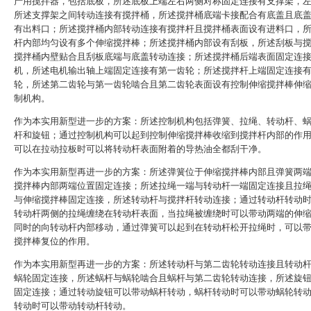
产用搅拌器，包括底板，所述底板上端左右两侧对称固定连接有支撑架，
所述支撑架之间转动连接有搅拌桶，所述搅拌桶底端卡接配合有底盖且底
有出料口；所述搅拌桶内部转动连接有搅拌杆且搅拌桶表面设有进料口，
杆内部均匀设有多个伸缩搅拌棒；所述搅拌桶内部设有刮板，所述刮板与
搅拌桶内壁贴合且刮板底端与底盖转动连接；所述搅拌桶后端表面固定连
机，所述电机输出轴上端固定连接有第一齿轮；所述搅拌杆上端固定连接
轮，所述第二齿轮与第一齿轮啮合且第二齿轮表面设有控制伸缩搅拌棒伸
制机构。
作为本实用新型进一步的方案：所述控制机构包括弹簧、拉绳、转动杆、
杆和旋钮；通过控制机构可以起到控制伸缩搅拌棒收缩到搅拌杆内部的作
可以在拉动拉板时可以将转动杆表面附着的导热油全都刮干净。
作为本实用新型再进一步的方案：所述弹簧位于伸缩搅拌棒内部且弹簧两
搅拌棒内部两端位置固定连接；所述拉绳一端与转动杆一端固定连接且拉
与伸缩搅拌棒固定连接，所述转动杆与搅拌杆转动连接；通过转动杆转动
转动杆两侧的拉绳缠绕在转动杆表面，当拉绳被缠绕时可以带动两端的伸
同时的向转动杆内部移动，通过弹簧可以起到在转动杆松开拉绳时，可以
搅拌棒复位的作用。
作为本实用新型再进一步的方案：所述转动杆与第二齿轮转动连接且转动
蜗轮固定连接，所述蜗杆与蜗轮啮合且蜗杆与第二齿轮转动连接，所述旋
固定连接；通过转动旋钮可以带动蜗杆转动，蜗杆转动时可以带动蜗轮转
转动时可以带动转动杆转动。