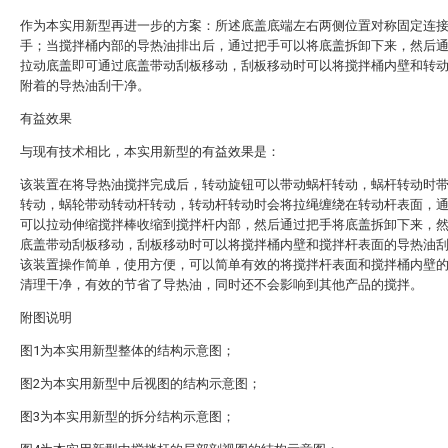
作为本实用新型再进一步的方案：所述底盖底端左右两侧位置对称固定连
手；当搅拌桶内部的导热油排出后，通过把手可以将底盖拆卸下来，然后
拉动底盖即可通过底盖带动刮板移动，刮板移动时可以将搅拌桶内壁和转
附着的导热油刮干净。
有益效果
与现有技术相比，本实用新型的有益效果是：
该装置在将导热油搅拌完成后，转动旋钮可以带动蜗杆转动，蜗杆转动时
转动，蜗轮带动转动杆转动，转动杆转动时会将拉绳缠绕在转动杆表面，
可以拉动伸缩搅拌棒收缩到搅拌杆内部，然后通过把手将底盖拆卸下来，
底盖带动刮板移动，刮板移动时可以将搅拌桶内壁和搅拌杆表面的导热油
该装置操作简单，使用方便，可以简单有效的将搅拌杆表面和搅拌桶内壁
清理干净，有效的节省了导热油，同时还不会影响到其他产品的搅拌。
附图说明
图1为本实用新型整体的结构示意图；
图2为本实用新型中后视图的结构示意图；
图3为本实用新型的拆分结构示意图；