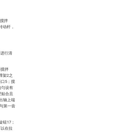
缩搅拌
-转动杆，
案进行清
用搅拌
撑架2之
料口5；搅
均匀设有
壁贴合且
输出轴上端
1与第一齿
旋钮17；
可以在拉