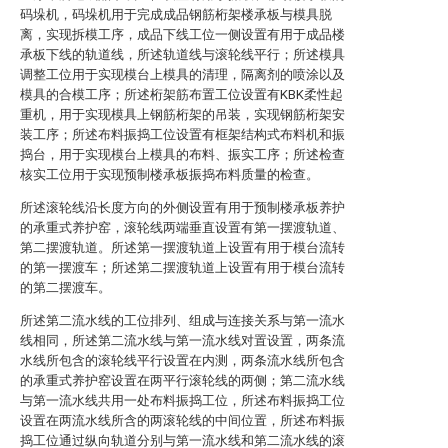
码垛机，码垛机用于完成成品钢筋桁架楼承板与模具脱
离，实现拆模工序，成品下线工位一侧设置有用于成品楼
承板下线的轨道线，所述轨道线与滚轮线平行；所述模具
调整工位用于实现模台上模具的清理，隔离剂的喷涂以及
模具的合模工序；所述桁架筋布置工位设置有KBK柔性起
重机，用于实现模具上钢筋桁架的吊装，实现钢筋桁架安
装工序；所述布料振捣工位设置有框架结构式布料机和振
捣台，用于实现模台上模具的布料、振实工序；所述检查
核实工位用于实现预制楼承板振捣布料质量的检查。
所述滚轮线沿长度方向的外侧设置有用于预制楼承板养护
的承重式养护窑，滚轮线两端垂直设置有第一摆渡轨道、
第二摆渡轨道。所述第一摆渡轨道上设置有用于模台流转
的第一摆渡车；所述第二摆渡轨道上设置有用于模台流转
的第二摆渡车。
所述第二流水线的工位排列、组成与连接关系与第一流水
线相同，所述第二流水线与第一流水线对置设置，两条流
水线所包含的滚轮线平行设置在内测，两条流水线所包含
的承重式养护窑设置在两平行滚轮线的两侧；第二流水线
与第一流水线共用一处布料振捣工位，所述布料振捣工位
设置在两流水线所含的两滚轮线的中间位置，所述布料振
捣工位通过纵向轨道分别与第一流水线和第二流水线的滚