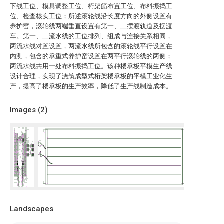
下线工位、模具调整工位、桁架筋布置工位、布料振捣工
位、检查核实工位；所述滚轮线沿长度方向的外侧设置有
养护窑，滚轮线两端垂直设置有第一、二摆渡轨道及摆渡
车。第一、二流水线的工位排列、组成与连接关系相同，
两流水线对置设置，两流水线所包含的滚轮线平行设置在
内测，包含的承重式养护窑设置在两平行滚轮线的两侧；
两流水线共用一处布料振捣工位。该种楼承板平模生产线
设计合理，实现了浇筑成型式桁架楼承板的平模工业化生
产，提高了楼承板的生产效率，降低了生产线制造成本。
Images (
2
)
Landscapes