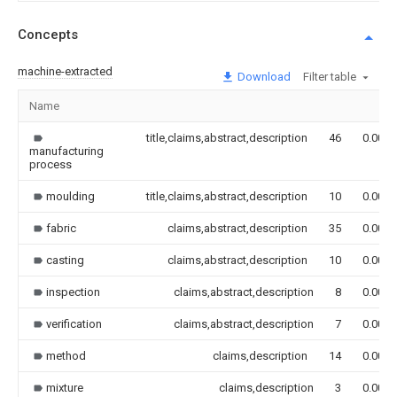
Concepts
machine-extracted
Download
Filter table
Name
title,claims,abstract,description
46
0.000
manufacturing
process
moulding
title,claims,abstract,description
10
0.000
fabric
claims,abstract,description
35
0.000
casting
claims,abstract,description
10
0.000
inspection
claims,abstract,description
8
0.000
verification
claims,abstract,description
7
0.000
method
claims,description
14
0.000
mixture
claims,description
3
0.000