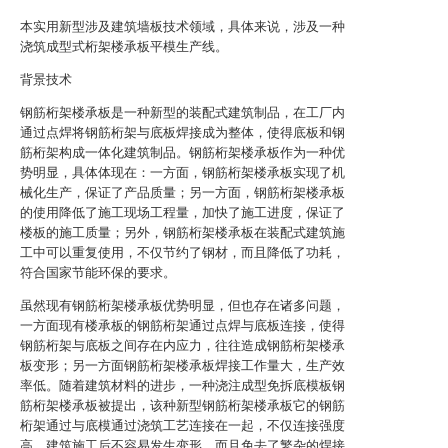
本实用新型涉及建筑墙板技术领域，具体来说，涉及一种
浇筑成型式桁架楼承板平模生产线。
背景技术
钢筋桁架楼承板是一种新型的装配式建筑制品，在工厂内
通过点焊将钢筋桁架与底板焊接成为整体，使得底板和钢
筋桁架构成一体化建筑制品。钢筋桁架楼承板作为一种优
势明显，具体体现在：一方面，钢筋桁架楼承板实现了机
械化生产，保证了产品质量；另一方面，钢筋桁架楼承板
的使用降低了施工现场工程量，加快了施工进度，保证了
楼板的施工质量；另外，钢筋桁架楼承板在装配式建筑施
工中可以重复使用，不仅节约了钢材，而且降低了功耗，
符合国家节能环保的要求。
虽然现有钢筋桁架楼承板优势明显，但也存在诸多问题，
一方面现有楼承板的钢筋桁架通过点焊与底板连接，使得
钢筋桁架与底板之间存在内应力，往往造成钢筋桁架楼承
板变形；另一方面钢筋桁架楼承板焊接工作量大，生产效
率低。随着建筑材料的进步，一种浇注成型免拆底模板钢
筋桁架楼承板被提出，该种新型钢筋桁架楼承板它的钢筋
桁架通过与底模通过浇筑工艺连接在一起，不仅连接强度
高，建筑施工后不容易发生变形，而且免去了繁杂的焊接