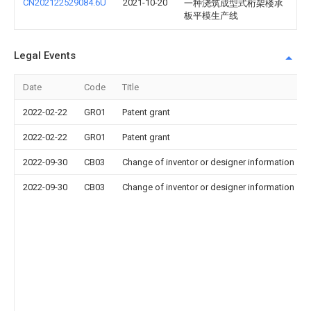
CN202122529084.6U
2021-10-20
一种浇筑成型式桁架楼承
板平模生产线
Legal Events
Date
Code
Title
2022-02-22
GR01
Patent grant
2022-02-22
GR01
Patent grant
2022-09-30
CB03
Change of inventor or designer information
2022-09-30
CB03
Change of inventor or designer information