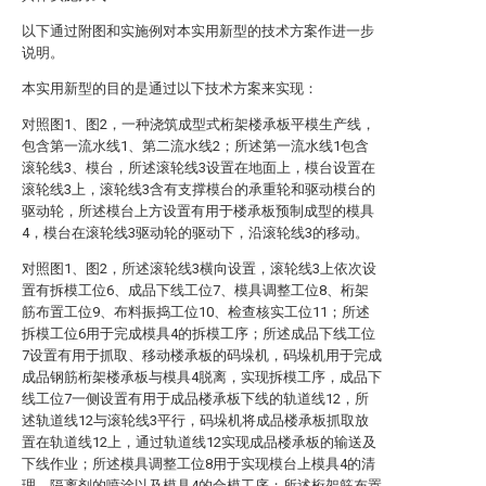
以下通过附图和实施例对本实用新型的技术方案作进一步
说明。
本实用新型的目的是通过以下技术方案来实现：
对照图1、图2，一种浇筑成型式桁架楼承板平模生产线，
包含第一流水线1、第二流水线2；所述第一流水线1包含
滚轮线3、模台，所述滚轮线3设置在地面上，模台设置在
滚轮线3上，滚轮线3含有支撑模台的承重轮和驱动模台的
驱动轮，所述模台上方设置有用于楼承板预制成型的模具
4，模台在滚轮线3驱动轮的驱动下，沿滚轮线3的移动。
对照图1、图2，所述滚轮线3横向设置，滚轮线3上依次设
置有拆模工位6、成品下线工位7、模具调整工位8、桁架
筋布置工位9、布料振捣工位10、检查核实工位11；所述
拆模工位6用于完成模具4的拆模工序；所述成品下线工位
7设置有用于抓取、移动楼承板的码垛机，码垛机用于完成
成品钢筋桁架楼承板与模具4脱离，实现拆模工序，成品下
线工位7一侧设置有用于成品楼承板下线的轨道线12，所
述轨道线12与滚轮线3平行，码垛机将成品楼承板抓取放
置在轨道线12上，通过轨道线12实现成品楼承板的输送及
下线作业；所述模具调整工位8用于实现模台上模具4的清
理，隔离剂的喷涂以及模具4的合模工序；所述桁架筋布置