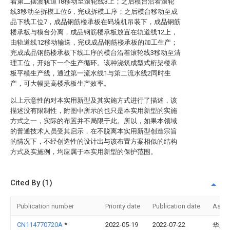
着第二摆渡轨道18移动至滚轮线3上；之后模台沿着滚轮
线3移动至拆模工位6，完成拆模工序；之后模台移动至成
品下线工位7，成品钢筋楼承板在码垛机吊装下，成品钢筋
楼承板与模台分离，成品钢筋楼承板放置在轨道线12上，
由轨道线12移动输送，完成成品钢筋楼承板的加工生产；
完成成品钢筋楼承板下线工序的模台沿着滚轮线3移动至清
理工位，开始下一个生产循环。该种浇筑成型式桁架楼承
板平模生产线，通过第一流水线1与第二流水线2同时生
产，可大幅提高楼承板生产效率。
以上示意性的对本实用新型及其实施方式进行了描述，该
描述没有限制性，附图中所示的也只是本实用新型的实施
方式之一，实际的布置并不局限于此。所以，如果本领域
的普通技术人员受其启示，在不脱离本实用新型创造宗旨
的情况下，不经创造性的设计出与该布置方案相似的结构
方式及实施例，均应属于本实用新型的保护范围。
Cited By (1)
Publication number
Priority date
Publication date
Assi
CN114770720A
*
2022-05-19
2022-07-22
华之