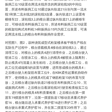
振捣工位10设置在两流水线所含的两滚轮线3的中间位
置，所述布料振捣工位10通过纵向轨道21分别与第一流水
线1和第二流水线2的滚轮线3连通，纵向轨道21上设置有
横移车22，滚轮线3上的模台通过纵向轨道21上的横移车
22，可移动至布料振捣工位10，所述布料振捣工位10设置
的框架结构式布料机14和振捣台15均为双工位装置，可满
足两流水线上的模台布料和振捣作业需求。
对照图1、图2，该种浇筑成型式桁架楼承板平模生产线在
实际生产过程中，模台搭载模具4移动在滚轮线3上，通过
清理工位，对模台上的模具4进行清理作业，之后模台驶入
喷涂工位，在喷涂工位，模台上的模具4被喷涂上隔离剂，
防止模具4与混凝土发生粘结，之后模台驶入合模工位，在
此工位完成端模5的设置与调整，进而形成模台的模具4；
之后模台驶入桁架筋布置工位9，在KBK柔性起重机协助作
用下，使得模台上的模具4完成了钢筋桁架13的布置与安
放；之后模台通过纵向轨道21移动至布料振捣工位10，完
成振捣式布料；之后模台沿着滚轮线3行驶至检查核实工位
11，进行模台的模具4布料质量检查；之后模台在第一摆
渡车19摆渡作用下，沿第一摆渡轨道17移动至承重式养护
窑16，模台随后进入承重式养护窑16进行养护工序；之后
模台驶出承重式养护窑16，并在第二摆渡车20作用下，沿