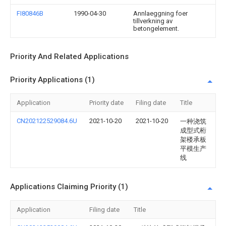
FI80846B
1990-04-30
Annlaeggning foer
tillverkning av
betongelement.
Priority And Related Applications
Priority Applications (1)
Application
Priority date
Filing date
Title
CN202122529084.6U
2021-10-20
2021-10-20
一种浇筑
成型式桁
架楼承板
平模生产
线
Applications Claiming Priority (1)
Application
Filing date
Title