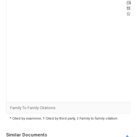
(深圳
技术
公司
Family To Family Citations
* Cited by examiner, † Cited by third party, ‡ Family to family citation
Similar Documents