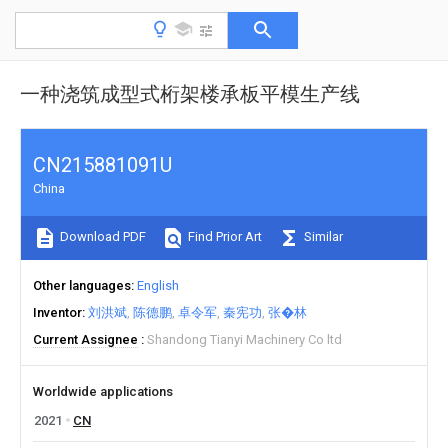
一种浇筑成型式桁架楼承板平模生产线
CN215881091U
China
Download PDF
Find Prior Art
Similar
Other languages
English
Inventor
刘洪斌
陈德鹏
卓令军
秦宪功
张�林
Current Assignee
Shandong Tianyi Machinery Co ltd
Worldwide applications
2021
CN