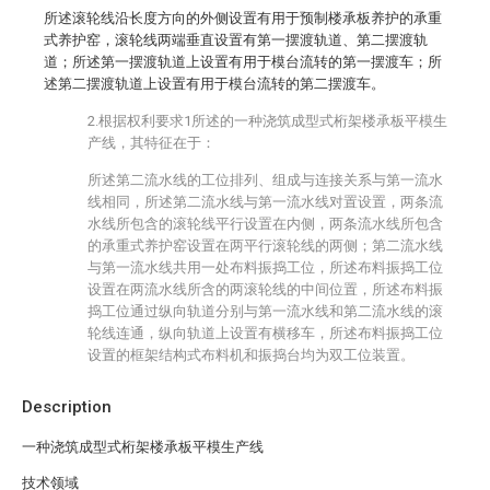
所述滚轮线沿长度方向的外侧设置有用于预制楼承板养护的承重
式养护窑，滚轮线两端垂直设置有第一摆渡轨道、第二摆渡轨
道；所述第一摆渡轨道上设置有用于模台流转的第一摆渡车；所
述第二摆渡轨道上设置有用于模台流转的第二摆渡车。
2.根据权利要求1所述的一种浇筑成型式桁架楼承板平模生
产线，其特征在于：
所述第二流水线的工位排列、组成与连接关系与第一流水
线相同，所述第二流水线与第一流水线对置设置，两条流
水线所包含的滚轮线平行设置在内侧，两条流水线所包含
的承重式养护窑设置在两平行滚轮线的两侧；第二流水线
与第一流水线共用一处布料振捣工位，所述布料振捣工位
设置在两流水线所含的两滚轮线的中间位置，所述布料振
捣工位通过纵向轨道分别与第一流水线和第二流水线的滚
轮线连通，纵向轨道上设置有横移车，所述布料振捣工位
设置的框架结构式布料机和振捣台均为双工位装置。
Description
一种浇筑成型式桁架楼承板平模生产线
技术领域