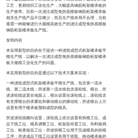
工艺，更易组织工业化生产，大幅提高钢筋桁架楼承板的
生产效率。目前一次浇注成型免拆底模板钢筋桁架楼承板
相关生产线产品不仅稀少，而且生产线布局不合理，当前
亟需一种能够进行大规模高效生产的浇注成型免拆底模板
钢筋桁架楼承板生产线。
发明内容
本实用新型的目的在于提供一种浇筑成型式桁架楼承板平
模生产线，以解决一次浇注成型免拆底模板钢筋桁架楼承
板大规模工业化生产的问题。
本实用新型的目的是通过以下技术方案来实现：
一种浇筑成型式桁架楼承板平模生产线，包含第一流水
线、第二流水线；所述第一流水线包含滚轮线、模台，所
述滚轮线设置在地面上，模台设置在滚轮线上，滚轮线含
有支撑模台的承重轮和驱动模台的驱动轮，所述模台上方
设置有用于楼承板预制成型的模具。
所述滚轮线横向设置，滚轮线上依次设置有拆模工位、成
品下线工位、模具调整工位、桁架筋布置工位、布料振捣
工位、检查核实工位；所述拆模工位用于完成模具的拆模
工序；所述成品下线工位设置有用于抓取、移动楼承板的