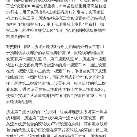
工位9设置有KBK柔性起重机，KBK柔性起重机沿高架轨道
23行走，用于实现模具4上钢筋桁架13的吊装，实现钢筋
桁架13安装工序；所述布料振捣工位10设置有框架结构式
布料机14和振捣台15，用于实现模台上模具4的布料、振
实工序；所述检查核实工位11用于实现预制楼承板振捣布
料质量的检查。
对照图1、图2，所述滚轮线3沿长度方向的外侧设置有用
于预制楼承板养护的承重式养护窑16，滚轮线3两端垂直
设置有第一摆渡轨道17、第二摆渡轨道18。所述第一摆渡
轨道17上设置有用于模台流转的第一摆渡车19，通过设置
在第一摆渡轨道17上的第一摆渡车19，使模台实现了从滚
轮线3到第一摆渡轨道17，再到承重式养护窑16之间的流
转；所述第二摆渡轨道18上设置有用于模台流转的第二摆
渡车20，通过设置在第二摆渡轨道18上的第二摆渡车20，
使模台实现了从承重式养护窑16到第二摆渡轨道18，再到
滚轮线3的流转。
所述第二流水线2的工位排列、组成与连接关系与第一流水
线1相同，所述第二流水线2与第一流水线1对置设置，两
条流水线所包含的滚轮线3平行设置在内测，两条流水线所
包含的承重式养护窑设置在两平行滚轮线3的两侧；第二流
水线2与第一流水线1共用一处布料振捣工位10，所述布料