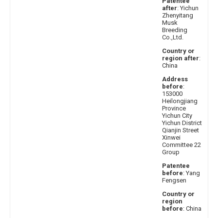
Patentee
after
: Yichun
Zhenyitang
Musk
Breeding
Co.,Ltd.
Country or
region after
:
China
Address
before
:
153000
Heilongjiang
Province
Yichun City
Yichun District
Qianjin Street
Xinwei
Committee 22
Group
Patentee
before
: Yang
Fengsen
Country or
region
before
: China