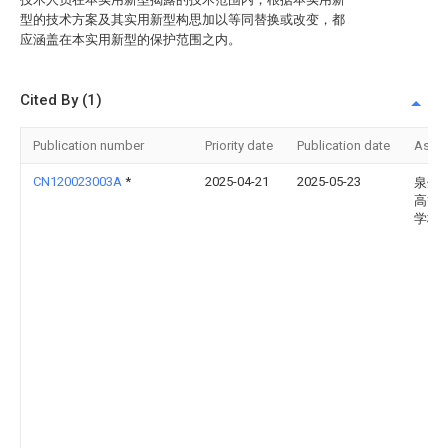
型的技术方案及其实用新型构思加以等同替换或改变，都
应涵盖在本实用新型的保护范围之内。
Cited By (1)
Publication number
Priority date
Publication date
Assi
CN120023003A
*
2025-04-21
2025-05-23
泉州
高等
学校