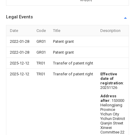
Legal Events
Date
Code
Title
Description
2022-01-28
GR01
Patent grant
2022-01-28
GR01
Patent grant
2025-12-12
TR01
Transfer of patent right
2025-12-12
TR01
Transfer of patent right
Effective
date of
registration
:
20251126
Address
after
: 153000
Heilongjiang
Province
Yichun City
Yichun District
Qianjin Street
Xinwei
Committee 22