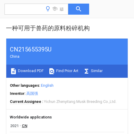
一种可用于兽药的原料粉碎机构
CN215655395U
China
Download PDF
Find Prior Art
Similar
Other languages
English
Inventor
高国强
Current Assignee
Yichun Zhenyitang Musk Breeding Co.,Ltd.
Worldwide applications
2021
CN