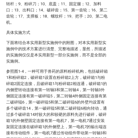
转杆；9、粉碎刀；10、底盖；11、固定腿；12、加料
口；13、出料口；14、破碎齿；15、第一齿轮；16、第二
齿轮；17、支撑板；18、螺纹杆；19、把手；20、第二电
机。
具体实施方式
下面将结合本实用新型实施例中的附图，对本实用新型实
施例中的技术方案进行清楚、完整地描述，显然，所描述
的实施例仅仅是本实用新型一部分实施例，而不是全部的
实施例。
参照图1-4，一种可用于兽药的原料粉碎机构，包括破碎箱
1和粉碎箱2，破碎箱1设置在粉碎箱2上方，破碎箱1与粉
碎箱2固定连接，且破碎箱1与粉碎箱2相连通，破碎箱1的
内侧壁转动连接有第一转轴3和第二转轴4，第一转轴3外
侧固定连接有第一破碎辊5，第二转轴4外侧固定连接有第
二破碎辊6，第一破碎辊5和第二破碎辊6的外壁均设置有
多个破碎齿14，第一破碎辊5和第二破碎辊6相向转动，通
过多个破碎齿14对较大的和较硬的原料先进行破碎，破碎
箱1的外侧壁固定连接有第一电机7，第一电机7通过安装
架固定连接在破碎箱1的外侧壁上，第一电机7的输出端连
接有传动组件，第一电机7通过传动组件带动第一转轴3和