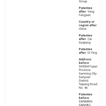
Group
Patentee
after
: Yang
Fengsen
Country or
region after
:
China
Patentee
after
: Cai
Xuejiang
Patentee
after
: Di Ying
Address
before
:
365004 Fujian
Province
Sanming City
Sanyuan
District
Taijiang Road
No. 46
Patentee
before
:
SANMING
SANYAO