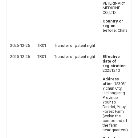
VETERINARY
MEDICINE
CO.,LTD.
Country or
region
before
: China
2025-12-26
TR01
Transfer of patent right
2025-12-26
TR01
Transfer of patent right
Effective
date of
registration
:
20251210
Address
after
: 153031
Yichun City,
Heilongjiang
Province,
Youhao
District, Youyi
Forest Farm
(within the
compound of
the farm
headquarters)