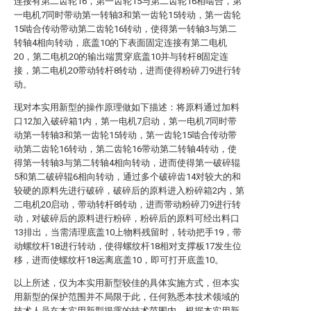
连接有第二齿轮16，第一齿轮15与第二齿轮16相啮合，第
一电机7同时带动第一转轴3和第一齿轮15转动，第一齿轮
15啮合传动带动第二齿轮16转动，使得第一转轴3与第二
转轴4相向转动，底盖10的下表面固定连接有第二电机
20，第二电机20的输出端贯穿底盖10并与转杆8固定连
接，第二电机20带动转杆8转动，进而使得粉碎刀9进行转
动。
现对本实用新型的操作原理做如下描述：将原料通过加料
口12加入破碎箱1内，第一电机7启动，第一电机7同时带
动第一转轴3和第一齿轮15转动，第一齿轮15啮合传动带
动第二齿轮16转动，第二齿轮16带动第二转轴4转动，使
得第一转轴3与第二转轴4相向转动，进而使得第一破碎辊
5和第二破碎辊6相向转动，通过多个破碎齿14对较大的和
较硬的原料先进行破碎，破碎后的原料进入粉碎箱2内，第
二电机20启动，带动转杆8转动，进而带动粉碎刀9进行转
动，对破碎后的原料进行粉碎，粉碎后的原料可经出料口
13排出，当需清理底盖10上物料残留时，转动把手19，带
动螺纹杆18进行转动，使得螺纹杆18相对支撑板17发生位
移，进而使螺纹杆18远离底盖10，即可打开底盖10。
以上所述，仅为本实用新型较佳的具体实施方式，但本实
用新型的保护范围并不局限于此，任何熟悉本技术领域的
技术人员在本实用新型揭露的技术范围内，根据本实用新