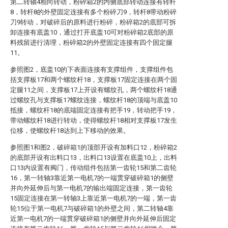
第二转轴4相向转动，粉碎箱2的内侧底部转动连接有转杆
8，转杆8的外壁固定连接有多个粉碎刀9，转杆8带动粉碎
刀9转动，对破碎后的原料进行粉碎，粉碎箱2的底部可拆
卸连接有底盖10，通过打开底盖10可对粉碎箱2底部的原
料残留进行清理，粉碎箱2的外壁固定连接有四个固定腿
11。
参照图2，底盖10的下表面连接有支撑组件，支撑组件包
括支撑板17和两个螺纹杆18，支撑板17固定连接在两个固
定腿11之间，支撑板17上开设有螺纹孔，两个螺纹杆18通
过螺纹孔与支撑板17螺纹连接，螺纹杆18的顶端与底盖10
抵接，螺纹杆18的底端固定连接有把手19，转动把手19，
带动螺纹杆18进行转动，使得螺纹杆18相对支撑板17发生
位移，使螺纹杆18达到上下移动的效果。
参照图1和图2，破碎箱1的顶部开设有加料口12，粉碎箱2
的底部开设有出料口13，出料口13设置在底盖10上，出料
口13内设置有阀门，传动组件包括第一齿轮15和第二齿轮
16，第一转轴3靠近第一电机7的一端贯穿破碎箱1的侧壁
并向外延伸后与第一电机7的输出端固定连接，第一齿轮
15固定连接在第一转轴3上靠近第一电机7的一端，第一齿
轮15位于第一电机7与破碎箱1的外壁之间，第二转轴4靠
近第一电机7的一端贯穿破碎箱1的侧壁并向外延伸后固定