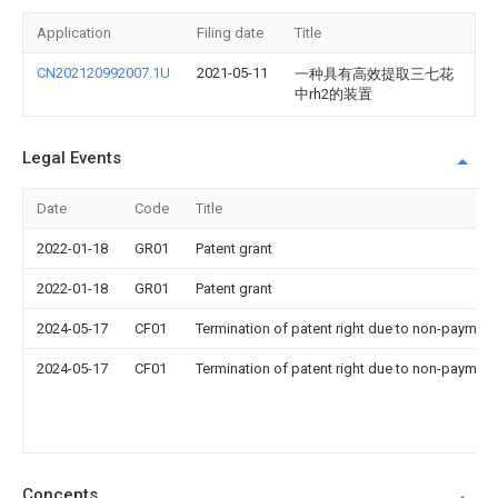
Application
Filing date
Title
CN202120992007.1U
2021-05-11
一种具有高效提取三七花
中rh2的装置
Legal Events
Date
Code
Title
2022-01-18
GR01
Patent grant
2022-01-18
GR01
Patent grant
2024-05-17
CF01
Termination of patent right due to non-payment
2024-05-17
CF01
Termination of patent right due to non-payment
Concepts