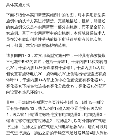
具体实施方式
下面将结合本实用新型实施例中的附图，对本实用新型实
施例中的技术方案进行清楚、完整地描述，显然，所描述
的实施例仅仅是本实用新型一部分实施例，而不是全部的
实施例。基于本实用新型中的实施例，本领域普通技术人
员在没有做出创造性劳动前提下所获得的所有其他实施
例，都属于本实用新型保护的范围。
请参阅图1～3，本实用新型实施例中，一种具有高效提取
三七花中RH2的装置，包括干燥罐1、干燥内胆14和旋转电
机20，干燥内胆14外侧焊接有干燥罐1，干燥内胆14内底
侧设置有旋转电机20，旋转电机20上侧输出端键连接有旋
转叶21，干燥内胆14内部上侧中心位置设置有雾化器16，
雾化器16下端转动连接有雾化分散盘19，雾化器16外部环
向设置有热风环腔17。
其中，干燥罐1外侧通过合页连接有罐门5，罐门5一侧设
置有操作面板13，热风环腔17输入端位置连接有送风管
4，送风管4下端通过螺栓连接有电加热器3，电加热器3下
端通过螺钉连接有过滤盘2，过滤盘2可以对外部的空气进
行过滤，过滤之后的空气进入到电加热器3内，进而可以对
空气进行加热，加热之后的干燥空气通过送风管4进入到热