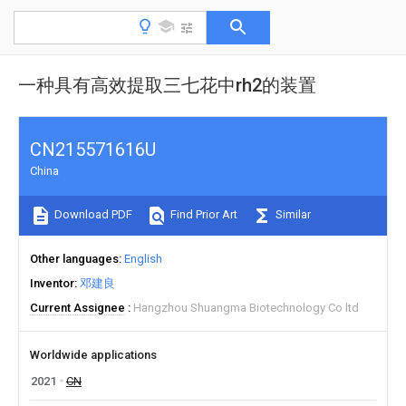
一种具有高效提取三七花中rh2的装置
CN215571616U
China
Download PDF
Find Prior Art
Similar
Other languages
English
Inventor
邓建良
Current Assignee
Hangzhou Shuangma Biotechnology Co ltd
Worldwide applications
2021
CN