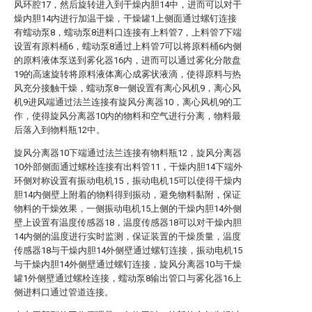
风环腔17，然后旋转进入到干燥内胆14中，进而可以对干
燥内胆14内进行加温干燥，干燥罐1上侧面通过螺钉连接
有蠕动泵8，蠕动泵8进料口连接有上料管7，上料管7下端
设置有原料桶6，蠕动泵8通过上料管7可以将原料桶6内侧
的原料液体泵送到雾化器16内，进而可以通过雾化分散盘
19的高速旋转将原料液体离心成雾状液滴，使得原料与热
风充分接触干燥，蠕动泵8一侧设置有离心风机9，离心风
机9进风端通过法兰连接有旋风分离器10，离心风机9的工
作，使得旋风分离器10内的物料和空气进行分离，物料最
后落入到物料瓶12中。
旋风分离器10下端通过法兰连接有物料瓶12，旋风分离器
10外部侧面通过螺栓连接有出料管11，干燥内胆14下端外
环侧对称设置有振动电机15，振动电机15可以使得干燥内
胆14内侧壁上附着的物料得到振动，避免物料黏附，保证
物料的干燥效果，一侧振动电机15上侧的干燥内胆14外侧
壁上设置有温度传感器18，温度传感器18可以对干燥内胆
14内侧的温度进行实时监测，保证装置的干燥质量，温度
传感器18与干燥内胆14外侧壁通过螺钉连接，振动电机15
与干燥内胆14外侧壁通过螺钉连接，旋风分离器10与干燥
罐1外侧壁通过螺栓连接，蠕动泵8输出管口与雾化器16上
侧进料口通过管道连接。