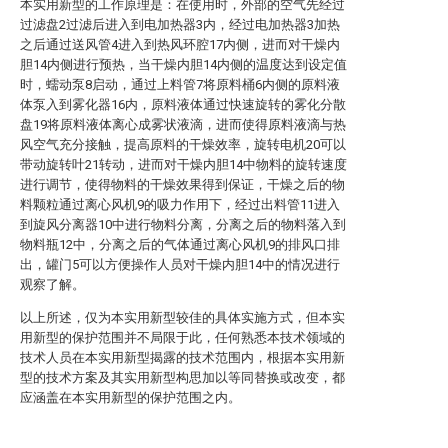
本实用新型的工作原理是：在使用时，外部的空气先经过
过滤盘2过滤后进入到电加热器3内，经过电加热器3加热
之后通过送风管4进入到热风环腔17内侧，进而对干燥内
胆14内侧进行预热，当干燥内胆14内侧的温度达到设定值
时，蠕动泵8启动，通过上料管7将原料桶6内侧的原料液
体泵入到雾化器16内，原料液体通过快速旋转的雾化分散
盘19将原料液体离心成雾状液滴，进而使得原料液滴与热
风空气充分接触，提高原料的干燥效率，旋转电机20可以
带动旋转叶21转动，进而对干燥内胆14中物料的旋转速度
进行调节，使得物料的干燥效果得到保证，干燥之后的物
料颗粒通过离心风机9的吸力作用下，经过出料管11进入
到旋风分离器10中进行物料分离，分离之后的物料落入到
物料瓶12中，分离之后的气体通过离心风机9的排风口排
出，罐门5可以方便操作人员对干燥内胆14中的情况进行
观察了解。
以上所述，仅为本实用新型较佳的具体实施方式，但本实
用新型的保护范围并不局限于此，任何熟悉本技术领域的
技术人员在本实用新型揭露的技术范围内，根据本实用新
型的技术方案及其实用新型构思加以等同替换或改变，都
应涵盖在本实用新型的保护范围之内。