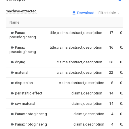
machine-extracted
Download
Filter table
Name
Panax
title,claims,abstract,description
17
0.000
pseudoginseng
Panax
title,claims,abstract,description
16
0.000
pseudoginseng
drying
claims,abstract,description
56
0.000
material
claims,abstract,description
22
0.000
dispersion
claims,abstract,description
8
0.000
peristaltic effect
claims,description
14
0.000
raw material
claims,description
14
0.000
Panax notoginseng
claims,description
4
0.000
Panax notoginseng
claims,description
4
0.000