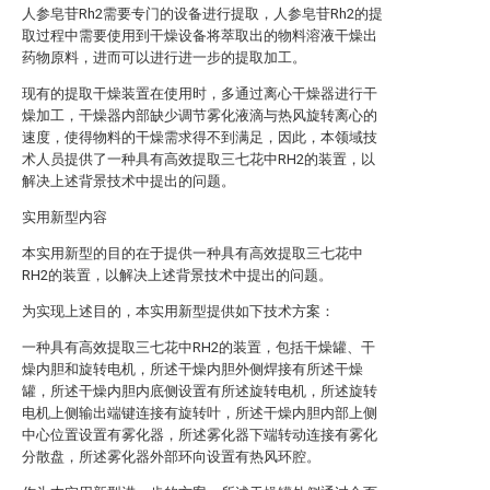
人参皂苷Rh2需要专门的设备进行提取，人参皂苷Rh2的提
取过程中需要使用到干燥设备将萃取出的物料溶液干燥出
药物原料，进而可以进行进一步的提取加工。
现有的提取干燥装置在使用时，多通过离心干燥器进行干
燥加工，干燥器内部缺少调节雾化液滴与热风旋转离心的
速度，使得物料的干燥需求得不到满足，因此，本领域技
术人员提供了一种具有高效提取三七花中RH2的装置，以
解决上述背景技术中提出的问题。
实用新型内容
本实用新型的目的在于提供一种具有高效提取三七花中
RH2的装置，以解决上述背景技术中提出的问题。
为实现上述目的，本实用新型提供如下技术方案：
一种具有高效提取三七花中RH2的装置，包括干燥罐、干
燥内胆和旋转电机，所述干燥内胆外侧焊接有所述干燥
罐，所述干燥内胆内底侧设置有所述旋转电机，所述旋转
电机上侧输出端键连接有旋转叶，所述干燥内胆内部上侧
中心位置设置有雾化器，所述雾化器下端转动连接有雾化
分散盘，所述雾化器外部环向设置有热风环腔。