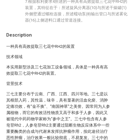
7.根据权利要求4所述的一种具有高效提取三七花中RH2的
装置，其特征在于：所述旋风分离器(10)与所述干燥罐(1)
外侧壁通过螺栓连接，所述蠕动泵(8)输出管口与所述雾化
器(16)上侧进料口通过管道连接。
Description
一种具有高效提取三七花中RH2的装置
技术领域
本实用新型涉及三七花加工设备领域，具体是一种具有高
效提取三七花中RH2的装置。
背景技术
三七主要分布于云南、广西、江西、四川等地。三七是以
其根部入药，其性温，味辛，具有显著的活血化瘀、消肿
定痛功效，有“金不换”、“南国神草”之美誉。因常同为人参
属植物，而它的有效活性物质又高于和多于人参，因此又
被现代中药药物学家称为“参中之王”。三七中包含有人参
皂苷Rh2，人参皂苷Rh2主要通过阻断生物反应体系中一些
重要酶类的合成与代谢来发挥抗肿瘤作用，按此途径治疗
恶性肿瘤，治疗效果一般比较彻底，不易复发。三七中的