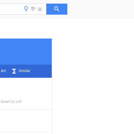
 Art
Similar
 Steel Co Ltd