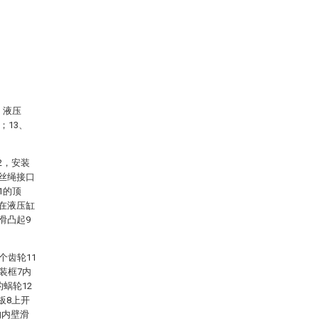
、液压
；13、
2，安装
钢丝绳接口
1的顶
装在液压缸
滑凸起9
个齿轮11
装框7内
蜗轮12
板8上开
的内壁滑