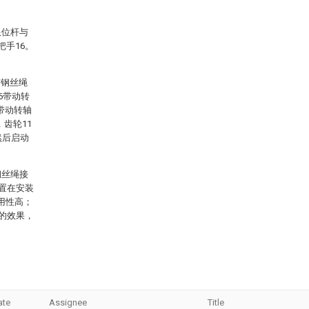
限位杆与
把手16。
与钢丝绳
6带动转
2带动转轴
，齿轮11
然后启动
钢丝绳接
设置在安装
用性高；
滑的效果，
ate
Assignee
Title