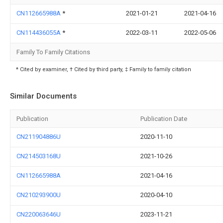
CN112665988A
*
2021-01-21
2021-04-16
CN114436055A
*
2022-03-11
2022-05-06
Family To Family Citations
* Cited by examiner, † Cited by third party, ‡ Family to family citation
Similar Documents
Publication
Publication Date
CN211904886U
2020-11-10
CN214503168U
2021-10-26
CN112665988A
2021-04-16
CN210293900U
2020-04-10
CN220063646U
2023-11-21