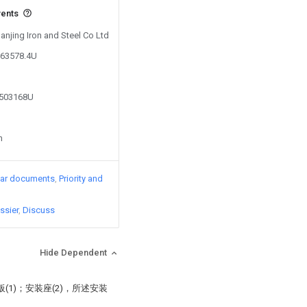
vents
Nanjing Iron and Steel Co Ltd
163578.4U
4503168U
n
lar documents
Priority and
ssier
Discuss
Hide Dependent
1)；安装座(2)，所述安装