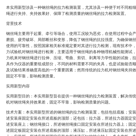
本实用新型涉及一种钢丝绳的拉力检测装置，尤其涉及一种便于对不同粗
绳进行夹持、夹持效果好、保障了检测质量的钢丝绳的拉力检测装置。
背景技术
钢丝绳主要用于起重、牵引等场合，使用工况较为恶劣，在使用过程中会
磨损、疲劳破坏、局部断丝和变形，降低了钢丝绳的抗拉强度。为确保钢
使用的可靠性，按照国家相关标准规定要对其进行拉力检测，现有技术中
力试验机对钢丝绳进行检测，主要适用于钢丝绳的各种物理机械性能测试
力机来对钢丝绳进行拉伸、压缩、弯曲、剪切、剥离等力学性能的试验，
具作为仪器的重要组成部分，不同的材料需要不同的夹具，也是试验能否
及试验结果准确度高低的一个重要因素；然而传统的拉力机对钢丝绳夹持
固定不牢靠，影响检测质量。
实用新型内容
实用新型目的：本实用新型旨在提供一种钢丝绳的拉力检测装置，解决传
机对钢丝绳夹持效果差，固定不牢靠，影响检测质量的问题。
技术方案：本实用新型所述的钢丝绳的拉力检测装置，包括包括底板；安
述安装座固定安装在所述底板的顶部；还包括：拉力器，所述拉力器固定
述安装座上；钢丝绳接口，所述钢丝绳接口固定安装在所述拉力器上；固
述固定板固定安装在所述底板的顶部；液压缸，所述液压缸固定安装在所