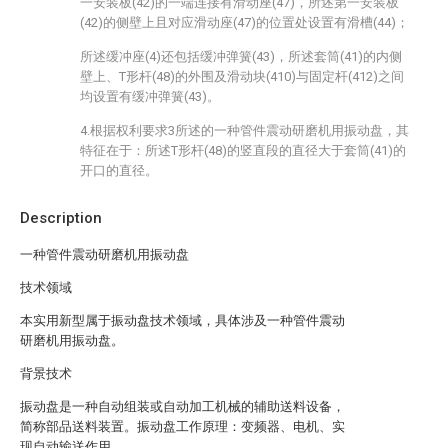
一安装板(42)的一端连接有滑动座(47)，所述第一安装板
(42)的侧壁上且对应滑动座(47)的位置处设置有滑槽(44)；
所述缓冲座(4)还包括缓冲弹簧(43)，所述套筒(41)的内侧
壁上、T形杆(48)的外围及滑动块(410)与固定杆(412)之间
均设置有缓冲弹簧(43)。
4.根据权利要求3所述的一种管件震动研磨机用振动盘，其
特征在于：所述T形杆(48)的竖直段的直径大于套筒(41)的
开口的直径。
Description
一种管件震动研磨机用振动盘
技术领域
本实用新型属于振动盘技术领域，具体涉及一种管件震动
研磨机用振动盘。
背景技术
振动盘是一种自动组装或自动加工机械的辅助送料设备，
简称部品送料装置。振动盘工作原理：变频器、电机、实
现自动输送作用。