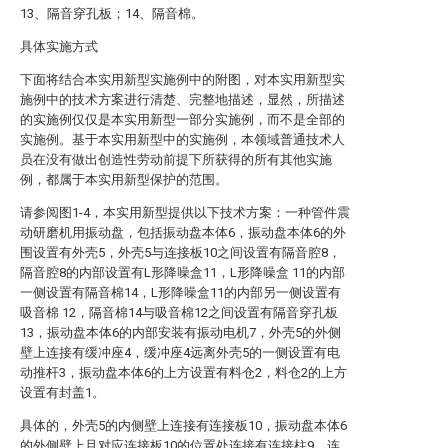
13、隔音穿孔板；14、隔音棉。
具体实施方式
下面将结合本实用新型实施例中的附图，对本实用新型实
施例中的技术方案进行清楚、完整地描述，显然，所描述
的实施例仅仅是本实用新型一部分实施例，而不是全部的
实施例。基于本实用新型中的实施例，本领域普通技术人
员在没有做出创造性劳动前提下所获得的所有其他实施
例，都属于本实用新型保护的范围。
请参阅图1-4，本实用新型提供以下技术方案：一种管件震
动研磨机用振动盘，包括振动盘本体6，振动盘本体6的外
围设置有外壳5，外壳5与连接板10之间设置有隔音腔8，
隔音腔8的内部设置有L形降噪盒11，L形降噪盒 11的内部
一侧设置有隔音棉14，L形降噪盒11的内部另一侧设置有
吸音棉 12，隔音棉14与吸音棉12之间设置有隔音穿孔板
13，振动盘本体6的内部安装有振动电机7，外壳5的外侧
壁上连接有缓冲座4，缓冲座4远离外壳5的一侧设置有电
动推杆3，振动盘本体6的上方设置有料仓2，料仓2的上方
设置有封盖1。
具体的，外壳5的内侧壁上连接有连接板10，振动盘本体6
的外侧壁上且对应连接板10的位置处连接有连接柱9，连