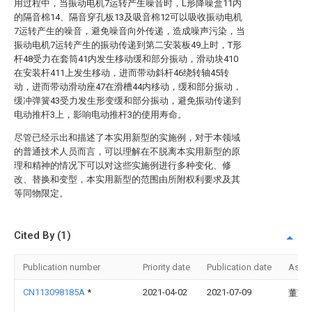
用过程中，当振动电机7运转产生噪音时，L形降噪盒11内
的隔音棉14、隔音穿孔板13及吸音棉12可以吸收振动电机
7运转产生的噪音，避免噪音向外传递，造成噪声污染，当
振动电机7运转产生的振动传递到第二安装板49上时，T形
杆48受力在套筒41内发生移动缓和部分振动，滑动块410
在安装杆411上发生移动，进而带动斜杆46绕转轴45转
动，进而带动滑动座47在滑槽44内移动，缓和部分振动，
缓冲弹簧43受力发生形变缓和部分振动，避免振动传递到
电动推杆3上，影响电动推杆3的使用寿命。
尽管已经示出和描述了本实用新型的实施例，对于本领域
的普通技术人员而言，可以理解在不脱离本实用新型的原
理和精神的情况下可以对这些实施例进行多种变化、修
改、替换和变型，本实用新型的范围由所附权利要求及其
等同物限定。
Cited By (1)
Publication number
Priority date
Publication date
Assi
CN113098185A
*
2021-04-02
2021-07-09
董宝