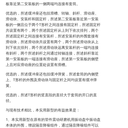
板靠近第二安装板的一侧两端均连接有套筒。
优选的，所述缓冲座还包括滑槽、转轴、斜杆、滑动座、
滑动块、安装杆和固定杆，所述第二安装板靠近第一安装
板的一侧且位于两个T形杆之间连接有固定杆，所述固定杆
共设置有两个，两个所述固定杆从上到下依次排列，两个
所述固定杆之间连接有安装杆，所述安装杆的外围套接有
滑动块，所述滑动块共设置有两个，两个所述滑动块从上
到下依次排列，两个所述滑动块远离安装杆的一端均连接
有斜杆，两个所述斜杆之间通过转轴连接，所述斜杆靠近
第一安装板的一端连接有滑动座，所述第一安装板的侧壁
上且对应滑动座的位置处设置有滑槽。
优选的，所述缓冲座还包括缓冲弹簧，所述套筒的内侧壁
上、T形杆的外围及滑动块与固定杆之间均设置有缓冲弹
簧。
优选的，所述T形杆的竖直段的直径大于套筒的开口的直
径。
与现有技术相比，本实用新型的有益效果是：
1、本实用新型在原有的管件震动研磨机用振动盘中振动盘
本体的外围，增设隔音降噪组件，通过隔音降噪组件可以