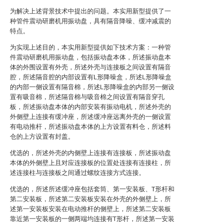
为解决上述背景技术中提出的问题。本实用新型提供了一
种管件震动研磨机用振动盘，具有隔音降噪、缓冲减震的
特点。
为实现上述目的，本实用新型提供如下技术方案：一种管
件震动研磨机用振动盘，包括振动盘本体，所述振动盘本
体的外围设置有外壳，所述外壳与连接板之间设置有隔音
腔，所述隔音腔的内部设置有L形降噪盒，所述L形降噪盒
的内部一侧设置有隔音棉，所述L形降噪盒的内部另一侧设
置有吸音棉，所述隔音棉与吸音棉之间设置有隔音穿孔
板，所述振动盘本体的内部安装有振动电机，所述外壳的
外侧壁上连接有缓冲座，所述缓冲座远离外壳的一侧设置
有电动推杆，所述振动盘本体的上方设置有料仓，所述料
仓的上方设置有封盖。
优选的，所述外壳的内侧壁上连接有连接板，所述振动盘
本体的外侧壁上且对应连接板的位置处连接有连接柱，所
述连接柱与连接板之间通过螺纹连接方式连接。
优选的，所述所述缓冲座包括套筒、第一安装板、T形杆和
第二安装板，所述第二安装板安装在外壳的外侧壁上，所
述第一安装板安装在电动推杆的侧壁上，所述第二安装板
靠近第一安装板的一侧两端均连接有T形杆，所述第一安装