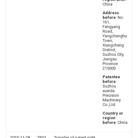
China
Address
before
: No.
161,
Fengyang
Road,
Yangchenghu
Town,
Xiangcheng
District,
Suzhou City,
Jiangsu
Province
215000
Patentee
before
:
Suzhou
xuerda
Precision
Machinery
Co.,Ltd.
Country or
region
before
: China
2025-11-28
TR01
Transfer of patent right