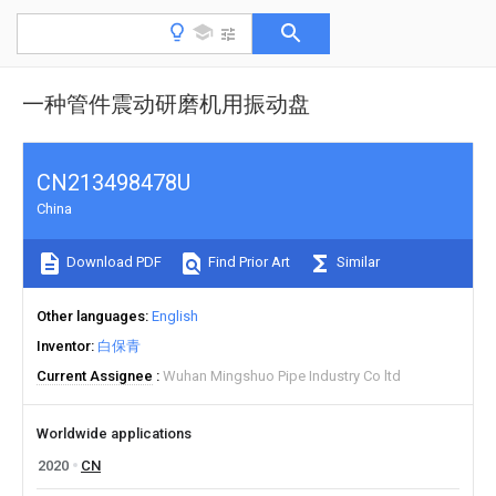
一种管件震动研磨机用振动盘
CN213498478U
China
Download PDF
Find Prior Art
Similar
Other languages
English
Inventor
白保青
Current Assignee
Wuhan Mingshuo Pipe Industry Co ltd
Worldwide applications
2020
CN