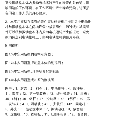
避免振动盘本体内振动电机运转产生的噪音向外传递，影
响周边的工作环境，在工作环境中产生噪声污染，进而损
害周边工作人员的身心健康。
2、本实用新型在原有的管件震动研磨机用振动盘中电动推
杆与振动盘本体之间增设缓冲减震组件，通过缓冲减震组
件可以缓和振动盘本体内振动电机运转产生的振动，避免
振动传递到电动推杆上，影响电动推杆的使用寿命。
附图说明
图1为本实用新型的结构示意图；
图2为本实用新型振动盘本体的剖视图；
图3为本实用新型L形降噪盒的剖视图；
图4为本实用新型缓冲座的剖视图。
图中：1、封盖；2、料仓；3、电动推杆；4、缓冲座；
41、套筒；42、第一安装板；43、缓冲弹簧；44、滑槽；
45、转轴；46、斜杆；47、滑动座； 48、T形杆；49、第
二安装板；410、滑动块；411、安装杆；412、固定杆；
5、外壳；6、振动盘本体；7、振动电机；8、隔音腔；
9、连接柱；10、连接板；11、L形降噪盒；12、吸音棉；