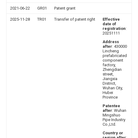
2021-06-22
GR01
Patent grant
2025-11-28
TR01
Transfer of patent right
Effective
date of
registration
:
20251111
Address
after
: 430000
Lincheng
prefabricated
component
factory,
Zhengdian
street,
Jiangxia
District,
Wuhan City,
Hubei
Province
Patentee
after
: Wuhan
Mingshuo
Pipe Industry
Co.,Ltd.
Country or
region after
: