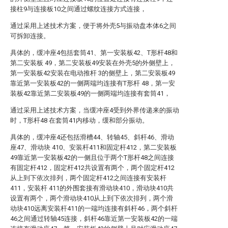
接柱9与连接板10之间通过螺纹连接方式连接，
通过采用上述技术方案，便于将外壳5与振动盘本体6之间
可拆卸连接。
具体的，缓冲座4包括套筒41、第一安装板42、T形杆48和
第二安装板 49，第二安装板49安装在外壳5的外侧壁上，
第一安装板42安装在电动推杆 3的侧壁上，第二安装板49
靠近第一安装板42的一侧两端均连接有T形杆 48，第一安
装板42靠近第二安装板49的一侧两端均连接有套筒41，
通过采用上述技术方案，当缓冲座4受到外界传递来的振动
时，T形杆48 在套筒41内移动，缓和部分振动。
具体的，缓冲座4还包括滑槽44、转轴45、斜杆46、滑动
座47、滑动块 410、安装杆411和固定杆412，第二安装板
49靠近第一安装板42的一侧且位于两个T形杆48之间连接
有固定杆412，固定杆412共设置有两个，两个固定杆412
从上到下依次排列，两个固定杆412之间连接有安装杆
411，安装杆 411的外围套接有滑动块410，滑动块410共
设置有两个，两个滑动块410从上到下依次排列，两个滑
动块410远离安装杆411的一端均连接有斜杆46，两个斜杆
46之间通过转轴45连接，斜杆46靠近第一安装板42的一端