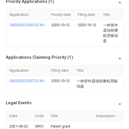
Priority Applications (1)
Application
Priority date
Filing date
Title
CN202022250725.XU
2020-10-12
2020-10-12
一种管件
震动研磨
机用振动
盘
Applications Claiming Priority (1)
Application
Filing date
Title
CN202022250725.XU
2020-10-12
一种管件震动研磨机用振
动盘
Legal Events
Date
Code
Title
Description
2021-06-22
GR01
Patent grant