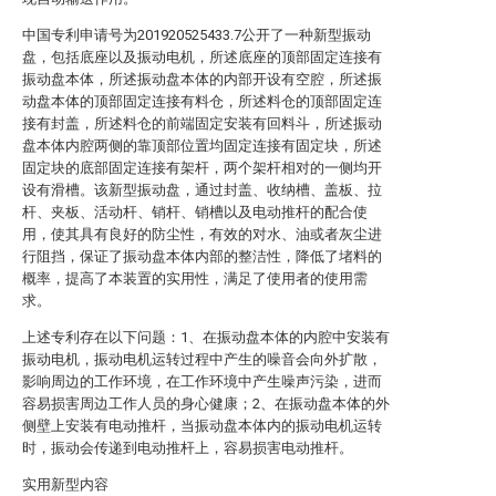
中国专利申请号为201920525433.7公开了一种新型振动
盘，包括底座以及振动电机，所述底座的顶部固定连接有
振动盘本体，所述振动盘本体的内部开设有空腔，所述振
动盘本体的顶部固定连接有料仓，所述料仓的顶部固定连
接有封盖，所述料仓的前端固定安装有回料斗，所述振动
盘本体内腔两侧的靠顶部位置均固定连接有固定块，所述
固定块的底部固定连接有架杆，两个架杆相对的一侧均开
设有滑槽。该新型振动盘，通过封盖、收纳槽、盖板、拉
杆、夹板、活动杆、销杆、销槽以及电动推杆的配合使
用，使其具有良好的防尘性，有效的对水、油或者灰尘进
行阻挡，保证了振动盘本体内部的整洁性，降低了堵料的
概率，提高了本装置的实用性，满足了使用者的使用需
求。
上述专利存在以下问题：1、在振动盘本体的内腔中安装有
振动电机，振动电机运转过程中产生的噪音会向外扩散，
影响周边的工作环境，在工作环境中产生噪声污染，进而
容易损害周边工作人员的身心健康；2、在振动盘本体的外
侧壁上安装有电动推杆，当振动盘本体内的振动电机运转
时，振动会传递到电动推杆上，容易损害电动推杆。
实用新型内容