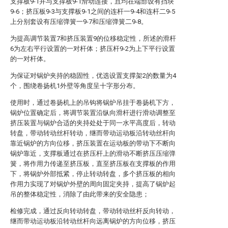
支撑板9-1并与支撑板9-1滑动连接，且均在端部设有挡块
9-6；挤压板9-3与支撑板9-1之间的连杆一9-4和连杆二9-5
上分别套设有压缩弹簧一9-7和压缩弹簧二9-8。
为提高调节装置7和挤压装置9的位移稳定性，所述的滑杆
6为左右平行设置的一对杆体；挤压杆9-2为上下平行设置
的一对杆体。
为保证对锅炉夹持的稳固性，优选设置支撑架2的数量为4
个，围绕卷扬机1外壁等角度呈十字形分布。
使用时，通过卷扬机上的吊钩将锅炉吊挂于卷扬机下方，
锅炉位置确定后，将调节装置沿纵向滑杆进行滑动调整至
挤压装置与锅炉合适的夹持处处于同一水平高度后，转动
转盘，带动转动丝杆转动，继而带动运动板沿转动丝杆向
靠近锅炉的方向位移，挤压装置在运动板的带动下不断向
锅炉靠近，支撑板通过在挤压杆上的滑动不断挤压压缩弹
簧，将作用力传递至挤压板，直至挤压板在支撑板的作用
下，将锅炉外部抵紧，停止转动转盘，多个挤压板的相向
作用力实现了对锅炉外壁的周向固定夹持，提高了锅炉起
吊的整体稳定性，消除了由此带来的安全隐患；
检修完成，通过反向转动转盘，带动转动丝杆反向转动，
继而带动运动板沿转动丝杆向远离锅炉的方向位移，挤压