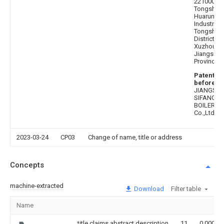
221000
Tongshan
Huarun
Industrial 
Tongshan
District,
Xuzhou Cit
Jiangsu
Province
Patentee
before
:
JIANGSU
SIFANG
BOILER
Co.,Ltd.
2023-03-24
CP03
Change of name, title or address
Concepts
machine-extracted
Download
Filter table
Name
title,claims,abstract,description
11
0.000