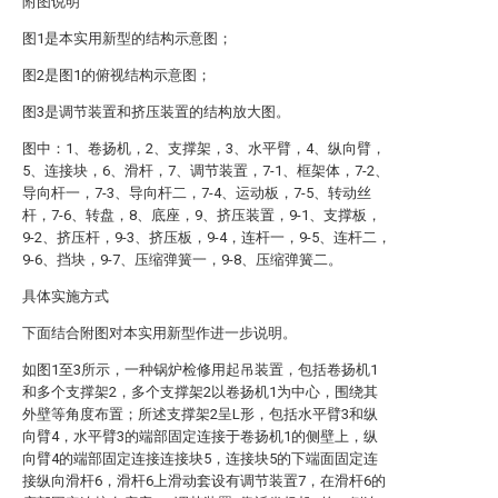
附图说明
图1是本实用新型的结构示意图；
图2是图1的俯视结构示意图；
图3是调节装置和挤压装置的结构放大图。
图中：1、卷扬机，2、支撑架，3、水平臂，4、纵向臂，
5、连接块，6、滑杆，7、调节装置，7-1、框架体，7-2、
导向杆一，7-3、导向杆二，7-4、运动板，7-5、转动丝
杆，7-6、转盘，8、底座，9、挤压装置，9-1、支撑板，
9-2、挤压杆，9-3、挤压板，9-4，连杆一，9-5、连杆二，
9-6、挡块，9-7、压缩弹簧一，9-8、压缩弹簧二。
具体实施方式
下面结合附图对本实用新型作进一步说明。
如图1至3所示，一种锅炉检修用起吊装置，包括卷扬机1
和多个支撑架2，多个支撑架2以卷扬机1为中心，围绕其
外壁等角度布置；所述支撑架2呈L形，包括水平臂3和纵
向臂4，水平臂3的端部固定连接于卷扬机1的侧壁上，纵
向臂4的端部固定连接连接块5，连接块5的下端面固定连
接纵向滑杆6，滑杆6上滑动套设有调节装置7，在滑杆6的