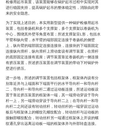
检修用起吊装置，该装置能够在锅炉起吊过程中实现对其
进行稳固夹持，提高锅炉起吊的整体稳定性，消除由此带
来的安全隐患。
为了实现上述目的，本实用新型提供一种锅炉检修用起吊
装置，包括卷扬机和多个支撑架，多个支撑架以卷扬机为
中心，围绕其外壁等角度布置；所述支撑架呈L形，包括水
平臂和纵向臂，水平臂的端部固定连接于卷扬机的侧壁
上，纵向臂的端部固定连接连接块，连接块的下端面固定
连接纵向滑杆，纵向滑杆上滑动套设有调节装置，在滑杆
的底部固定连接有底座；调节装置靠近卷扬机的一侧连接
有挤压装置，所述挤压装置在调节装置的带动下对锅炉外
壁进行挤压。
进一步地，所述的调节装置包括框架体，框架体内设有分
别靠近并与上端面和下端面平行的水平导向杆一和导向杆
二，导向杆一和导向杆二通过运动板连接，所述运动板设
置于靠近挤压装置的框架体一端，其一端滑动穿设于导向
杆一上，另一端滑动穿设于导向杆二上；在导向杆一和导
向杆二之间还设有转动丝杆，转动丝杆的一端穿设过运动
板后与框架体上的螺纹孔螺纹配合，转动丝杆与运动板的
接触部螺纹配合，转动丝杆另一端通过框架体上开设的螺
纹通孔穿出远离运动板一端的框架体并与外部转盘连接。