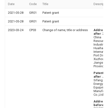
Date
Code
Title
Descripti
2021-05-28
GR01
Patent grant
2021-05-28
GR01
Patent grant
2023-03-24
CP03
Change of name, title or address
Address
after
: 22
China
Resource
Industrial 
Huaihai
Internatio
Port Distric
Xuzhou Cit
Jiangsu
Province
Patentee
after
: Jia
Sifang Cl
Energy
Equipmen
Manufactu
Co.,Ltd.
Address
before
: