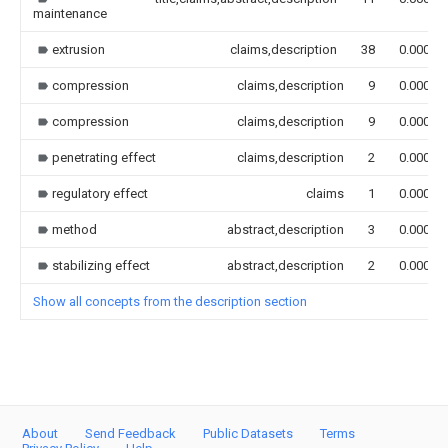
maintenance
extrusion
claims,description
38
0.000
compression
claims,description
9
0.000
compression
claims,description
9
0.000
penetrating effect
claims,description
2
0.000
regulatory effect
claims
1
0.000
method
abstract,description
3
0.000
stabilizing effect
abstract,description
2
0.000
Show all concepts from the description section
About
Send Feedback
Public Datasets
Terms