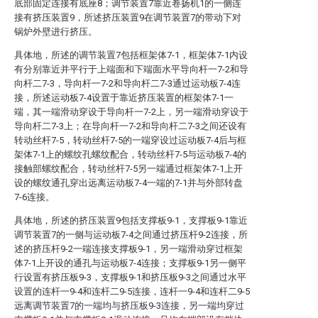
底部固定连接有底座8；调节装置7靠近卷扬机1的一侧连
接有挤压装置9，所述挤压装置9在调节装置7的带动下对
锅炉外壁进行挤压。
具体地，所述的调节装置7包括框架体7-1，框架体7-1内设
有分别靠近并平行于上端面和下端面水平导向杆一7-2和导
向杆二7-3，导向杆一7-2和导向杆二7-3通过运动板7-4连
接，所述运动板7-4设置于靠近挤压装置的框架体7-1一
端，其一端滑动穿设于导向杆一7-2上，另一端滑动穿设于
导向杆二7-3上；在导向杆一7-2和导向杆二7-3之间还设有
转动丝杆7-5，转动丝杆7-5的一端穿设过运动板7-4后与框
架体7-1上的螺纹孔螺纹配合，转动丝杆7-5与运动板7-4的
接触部螺纹配合，转动丝杆7-5另一端通过框架体7-1上开
设的螺纹通孔穿出远离运动板7-4一端的7-1并与外部转盘
7-6连接。
具体地，所述的挤压装置9包括支撑板9-1，支撑板9-1靠近
调节装置7的一侧与运动板7-4之间通过挤压杆9-2连接，所
述的挤压杆9-2一端连接支撑板9-1，另一端滑动穿过框架
体7-1上开设的通孔与运动板7-4连接；支撑板9-1另一侧平
行设置有挤压板9-3，支撑板9-1和挤压板9-3之间通过水平
设置的连杆一9-4和连杆二9-5连接，连杆一9-4和连杆二9-5
远离调节装置7的一端均与挤压板9-3连接，另一端均穿过