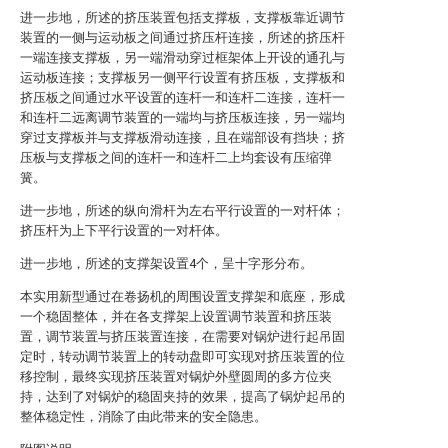
进一步地，所述的挤压装置包括支撑板，支撑板靠近调节
装置的一侧与运动板之间通过挤压杆连接，所述的挤压杆
一端连接支撑板，另一端滑动穿过框架体上开设的通孔与
运动板连接；支撑板另一侧平行设置有挤压板，支撑板和
挤压板之间通过水平设置的连杆一和连杆二连接，连杆一
和连杆二远离调节装置的一端均与挤压板连接，另一端均
穿过支撑板并与支撑板滑动连接，且在端部设有挡块；挤
压板与支撑板之间的连杆一和连杆二上均套设有压缩弹
簧。
进一步地，所述的纵向滑杆为左右平行设置的一对杆体；
挤压杆为上下平行设置的一对杆体。
进一步地，所述的支撑架设置4个，呈十字形分布。
本实用新型通过在卷扬机的周围设置支撑架和底座，形成
一个稳固整体，并在各支撑架上设置调节装置和挤压装
置，调节装置与挤压装置连接，在需要对锅炉进行起吊固
定时，转动调节装置上的转动盘即可实现对挤压装置的位
移控制，最终实现挤压装置对锅炉外壁圆周的多方位夹
持，达到了对锅炉的稳固夹持的效果，提高了锅炉起吊的
整体稳定性，消除了由此带来的安全隐患。