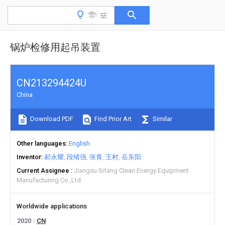
锅炉检修用起吊装置
CN213294424U
China
Download PDF
Find Prior Art
Similar
Other languages
English
Inventor
郝永耀
段绪强
张青
王村
岳东阳
Current Assignee
Jiangsu Sifang Clean Energy Equipment
Manufacturing Co.,Ltd.
Worldwide applications
2020
CN