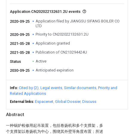
Application CN202022132631.2U events
Application filed by JIANGSU SIFANG BOILER CO
2020-09-25
LTD
Priority to CN202022132631.2U
2020-09-25
Application granted
2021-05-28
Publication of CN213294424U
2021-05-28
Active
Status
Anticipated expiration
2030-09-25
Info
Cited by (2)
Legal events
Similar documents
Priority and
Related Applications
External links
Espacenet
Global Dossier
Discuss
Abstract
一种锅炉检修用起吊装置，包括卷扬机和多个支撑架，多
个支撑架以卷扬机为中心，围绕其外壁等角度布置；所述