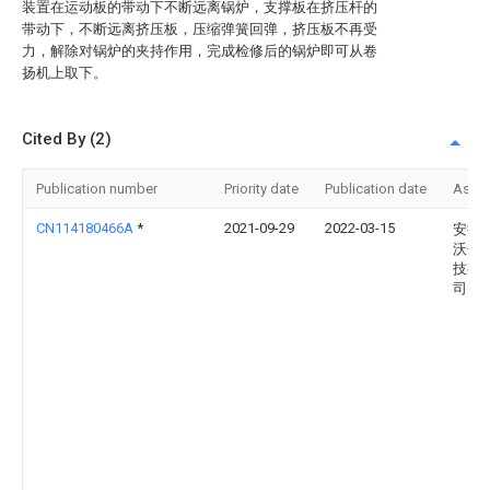
装置在运动板的带动下不断远离锅炉，支撑板在挤压杆的
带动下，不断远离挤压板，压缩弹簧回弹，挤压板不再受
力，解除对锅炉的夹持作用，完成检修后的锅炉即可从卷
扬机上取下。
Cited By (2)
Publication number
Priority date
Publication date
Assi
CN114180466A
*
2021-09-29
2022-03-15
安徽
沃包
技有
司