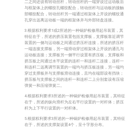
二之间还设有转动丝杆，转动丝杆的一端穿设过运动板后
与框架体上的螺纹孔螺纹配合，转动丝杆与运动板的接触
部螺纹配合，转动丝杆另一端通过框架体上开设的螺纹通
孔穿出远离运动板一端的框架体并与外部转盘连接。
3.根据权利要求1或2所述的一种锅炉检修用起吊装置，其
特征在于，所述的挤压装置包括支撑板，支撑板靠近调节
装置的一侧与运动板之间通过挤压杆连接，所述的挤压杆
一端连接支撑板，另一端滑动穿过框架体上开设的通孔与
运动板连接；支撑板另一侧平行设置有挤压板，支撑板和
挤压板之间通过水平设置的连杆一和连杆二连接，连杆一
和连杆二远离调节装置的一端均与挤压板连接，另一端均
穿过支撑板并与支撑板滑动连接，且均在端部设有挡块；
挤压板与支撑板之间的连杆一和连杆二上分别套设有压缩
弹簧一和压缩弹簧二。
4.根据权利要求3所述的一种锅炉检修用起吊装置，其特征
在于，所述的纵向滑杆为左右平行设置的一对杆体；挤压
杆为上下平行设置的一对杆体。
5.根据权利要求3所述的一种锅炉检修用起吊装置，其特征
在于，所述的支撑架设置4个，呈十字形分布。