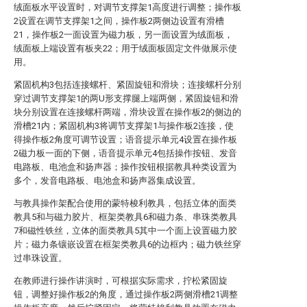
绒面板水平设置时，对调节支撑架1高度进行调整；操作板
2设置在调节支撑架1之间，操作板2两侧边设置有滑槽
21，操作板2一面设置为磁力板，另一面设置为绒面板，
绒面板上端设置有板夹22；用于绒面板固定文件做展示使
用。
紧固机构3包括连接螺杆、紧固旋钮和滑块；连接螺杆分别
穿过调节支撑架1的两U形支撑腿上端两侧，紧固旋钮和滑
块分别设置在连接螺杆两端，滑块设置在操作板2的侧边的
滑槽21内；紧固机构3将调节支撑架1与操作板2连接，使
得操作板2角度可调节设置；语音提示单元4设置在操作板
2磁力板一面的下侧，语音提示单元4包括操作按钮、发音
电路板、电池盒和扬声器；操作按钮根据教具种类设置为
多个，发音电路板、电池盒和扬声器集成设置。
与教具操作架配合使用的蒙特梭利教具，包括立体的面类
教具5和与磁力胶片、框架类教具6和磁力条、串珠类教具
7和磁性铁丝，立体的面类教具5其中一个面上设置磁力胶
片；磁力条镶嵌设置在框架类教具6的边框内；磁力铁丝穿
过串珠设置。
在教师进行操作讲演时，可根据实际需求，拧松紧固旋
钮，调整好操作板2的角度，通过操作板2两侧滑槽21调整