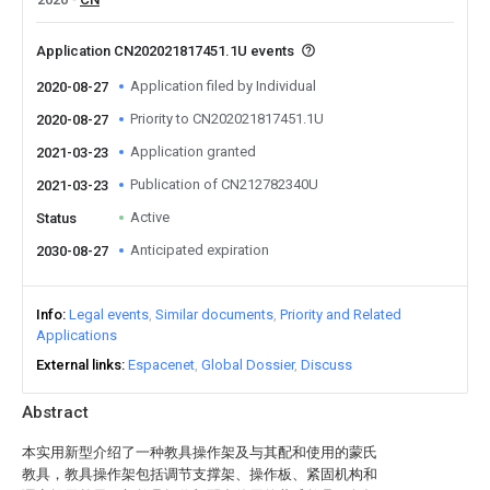
Application CN202021817451.1U events
Application filed by Individual
2020-08-27
Priority to CN202021817451.1U
2020-08-27
Application granted
2021-03-23
Publication of CN212782340U
2021-03-23
Active
Status
Anticipated expiration
2030-08-27
Info
Legal events
Similar documents
Priority and Related
Applications
External links
Espacenet
Global Dossier
Discuss
Abstract
本实用新型介绍了一种教具操作架及与其配和使用的蒙氏
教具，教具操作架包括调节支撑架、操作板、紧固机构和