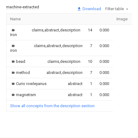
machine-extracted
Download
Filter table
Name
Image
S
claims,abstract,description
14
0.000
Iron
claims,abstract,description
7
0.000
iron
bead
claims,description
10
0.000
method
abstract,description
7
0.000
Curio rowleyanus
abstract
1
0.000
magnetism
abstract
1
0.000
Show all concepts from the description section