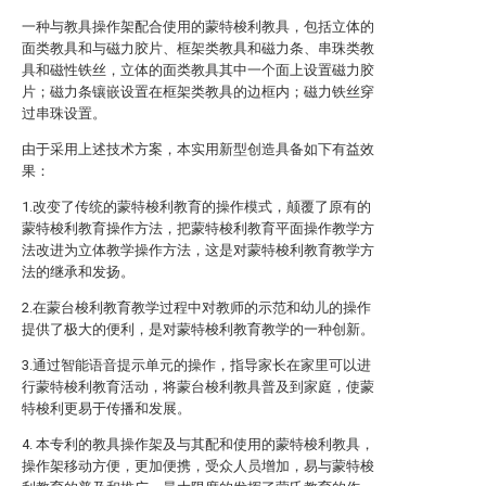
一种与教具操作架配合使用的蒙特梭利教具，包括立体的
面类教具和与磁力胶片、框架类教具和磁力条、串珠类教
具和磁性铁丝，立体的面类教具其中一个面上设置磁力胶
片；磁力条镶嵌设置在框架类教具的边框内；磁力铁丝穿
过串珠设置。
由于采用上述技术方案，本实用新型创造具备如下有益效
果：
1.改变了传统的蒙特梭利教育的操作模式，颠覆了原有的
蒙特梭利教育操作方法，把蒙特梭利教育平面操作教学方
法改进为立体教学操作方法，这是对蒙特梭利教育教学方
法的继承和发扬。
2.在蒙台梭利教育教学过程中对教师的示范和幼儿的操作
提供了极大的便利，是对蒙特梭利教育教学的一种创新。
3.通过智能语音提示单元的操作，指导家长在家里可以进
行蒙特梭利教育活动，将蒙台梭利教具普及到家庭，使蒙
特梭利更易于传播和发展。
4. 本专利的教具操作架及与其配和使用的蒙特梭利教具，
操作架移动方便，更加便携，受众人员增加，易与蒙特梭