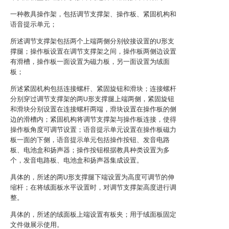
一种教具操作架，包括调节支撑架、操作板、紧固机构和
语音提示单元；
所述调节支撑架包括两个上端两侧分别铰接设置的U形支
撑腿；操作板设置在调节支撑架之间，操作板两侧边设置
有滑槽，操作板一面设置为磁力板，另一面设置为绒面
板；
所述紧固机构包括连接螺杆、紧固旋钮和滑块；连接螺杆
分别穿过调节支撑架的两U形支撑腿上端两侧，紧固旋钮
和滑块分别设置在连接螺杆两端，滑块设置在操作板的侧
边的滑槽内；紧固机构将调节支撑架与操作板连接，使得
操作板角度可调节设置；语音提示单元设置在操作板磁力
板一面的下侧，语音提示单元包括操作按钮、发音电路
板、电池盒和扬声器；操作按钮根据教具种类设置为多
个，发音电路板、电池盒和扬声器集成设置。
具体的，所述的两U形支撑腿下端设置为高度可调节的伸
缩杆；在将绒面板水平设置时，对调节支撑架高度进行调
整。
具体的，所述的绒面板上端设置有板夹；用于绒面板固定
文件做展示使用。