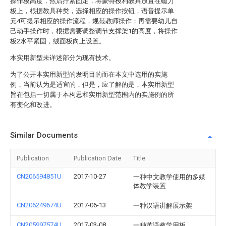
操作板高度，然后拧紧固定，将蒙特梭利教具放置在磁力
板上，根据教具种类，选择相应的操作按钮，语音提示单
元4可提示相应的操作流程，规范教师操作；再需要幼儿自
己动手操作时，根据需要调整调节支撑架1的高度，将操作
板2水平紧固，绒面板向上设置。
本实用新型未详述部分为现有技术。
为了公开本实用新型的发明目的而在本文中选用的实施
例，当前认为是适宜的，但是，应了解的是，本实用新型
旨在包括一切属于本构思和实用新型范围内的实施例的所
有变化和改进。
Similar Documents
Publication
Publication Date
Title
CN206594851U
2017-10-27
一种中文教学使用的多媒
体教学装置
CN206249674U
2017-06-13
一种汉语讲解展示架
CN205997574U
2017-03-08
一种英语教学用板