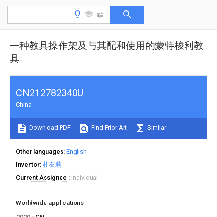
一种教具操作架及与其配和使用的蒙特梭利教
具
CN212782340U
China
Download PDF
Find Prior Art
Similar
Other languages
English
Inventor
杜友莉
Current Assignee
Individual
Worldwide applications
2020
CN