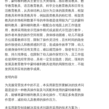
作，蒙特梭利教具主要分五大类领域，感官教育教具、数
学教育教具、语言教育教具、科学文化教育教具和日常生
活教育教具，从具体结构上划分为立体的面类教具，框架
类教具和串珠类教具等，例如面类教具的粉红塔、框架类
教具的衣饰框和数量不等的串珠都是使用较为广泛的蒙特
梭利教具；蒙特梭利教具一般配合在地面上的工作毯使
用，教师采用跪坐示范操作模式或桌面式示范进行教学，
操作者本身的操作空间有限，身体移动困难，幼儿不能多
方位观看教师示范，限制了操作灵活性，且长时间的跪坐
操作致使幼儿和教师感到不适，造成操作效率下降，幼儿
在俯身操作时没有支撑点，难以规范操作，致使专注力分
散、持久性降低，也限制了幼儿操作探究行为，且工作毯
在使用时也经常滑动，具有一定安全隐患；因此，现有的
发展及教育教学中蒙特梭利教具使用的局限性很大，不能
发挥其所应有的教学成果。
发明内容
为克服背景技术中的不足，本实用新型所要解决的技术问
题是提供一种教具操作架及与其配和使用的蒙特梭利教
具，能够将蒙特梭利教具立体化操作，可满足多角度的操
作需求，减轻幼儿及教师的操作压力。
本实用新型创造解决其技术问题所采用的技术方案为：