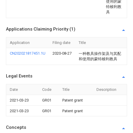
使用的蒙
特梭利教
具
Applications Claiming Priority (1)
Application
Filing date
Title
CN202021817451.1U
2020-08-27
一种教具操作架及与其配
和使用的蒙特梭利教具
Legal Events
Date
Code
Title
Description
2021-03-23
GR01
Patent grant
2021-03-23
GR01
Patent grant
Concepts