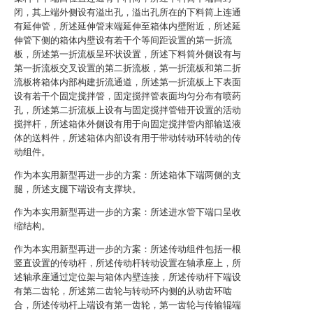
闭，其上端外侧设有溢出孔，溢出孔所在的下料筒上连通
有延伸管，所述延伸管末端延伸至箱体内壁附近，所述延
伸管下侧的箱体内壁设有若干个等间距设置的第一折流
板，所述第一折流板呈环状设置，所述下料筒外侧设有与
第一折流板交叉设置的第二折流板，第一折流板和第二折
流板将箱体内部构建折流通道，所述第一折流板上下表面
设有若干个固定搅拌管，固定搅拌管表面均匀分布有喷药
孔，所述第二折流板上设有与固定搅拌管错开设置的活动
搅拌杆，所述箱体外侧设有用于向固定搅拌管内部输送液
体的送料件，所述箱体内部设有用于带动转动环转动的传
动组件。
作为本实用新型再进一步的方案：所述箱体下端两侧的支
腿，所述支腿下端设有支撑块。
作为本实用新型再进一步的方案：所述进水管下端口呈收
缩结构。
作为本实用新型再进一步的方案：所述传动组件包括一根
竖直设置的传动杆，所述传动杆转动设置在轴承座上，所
述轴承座通过定位架与箱体内壁连接，所述传动杆下端设
有第二齿轮，所述第二齿轮与转动环内侧的从动齿环啮
合，所述传动杆上端设有第一齿轮，第一齿轮与传输辊端