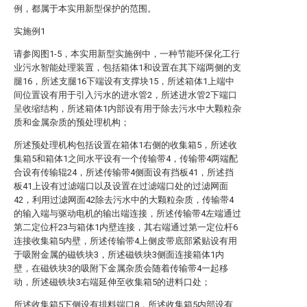
例，都属于本实用新型保护的范围。
实施例1
请参阅图1-5，本实用新型实施例中，一种节能环保化工行
业污水智能处理装置，包括箱体1和设置在其下端两侧的支
腿16，所述支腿16下端设有支撑块15，所述箱体1上端中
间位置设有用于引入污水的进水管2，所述进水管2下端口
呈收缩结构，所述箱体1内部设有用于除去污水中大颗粒杂
质和金属杂质的预处理机构；
所述预处理机构包括设置在箱体1右侧的收集箱5，所述收
集箱5和箱体1之间水平设有一个传输带4，传输带4两端配
合设有传输辊24，所述传输带4侧面设有挡板41，所述挡
板41上设有过滤端口以及设置在过滤端口处的过滤网面
42，利用过滤网面42除去污水中的大颗粒杂质，传输带4
的输入端与驱动电机的输出端连接，所述传输带4左端通过
第二定位杆23与箱体1内壁连接，其右端通过第一定位杆6
连接收集箱5内壁，所述传输带4上侧皮带底部紧贴设有用
于吸附金属的磁铁块3，所述磁铁块3侧面连接箱体1内
壁，在磁铁块3的吸附下金属杂质会随着传输带4一起移
动，所述磁铁块3右端延伸至收集箱5的进料口处；
所述收集箱5下侧设有排料端口8，所述收集箱5内部设有