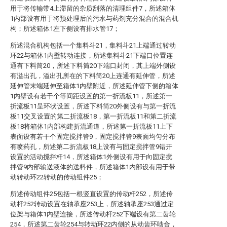
用于将传输带4上滞留的杂质刮落的清理组件7，所述箱体
1内部设有用于将预处理后的污水与药剂充分混合的混合机
构；所述箱体1左下侧设有排水管17；
所述混合机构包括一个集料斗21，集料斗21上端通过转动
环22与箱体1内壁转动连接，所述集料斗21下端口位置连
通有下料筒20，所述下料筒20下端口封闭，其上端外侧设
有溢出孔，溢出孔所在的下料筒20上连通有延伸管，所述
延伸管末端延伸至箱体1内壁附近，所述延伸管下侧的箱体
1内壁设有若干个等间距设置的第一折流板11，所述第一
折流板11呈环状设置，所述下料筒20外侧设有与第一折流
板11交叉设置的第二折流板18，第一折流板11和第二折流
板18将箱体1内部构建折流通道，所述第一折流板11上下
表面设有若干个固定搅拌管9，固定搅拌管9表面均匀分布
有喷药孔，所述第二折流板18上设有与固定搅拌管9错开
设置的活动搅拌杆14，所述箱体1外侧设有用于向固定搅
拌管9内部输送液体的送料件，所述箱体1内部设有用于带
动转动环22转动的传动组件25；
所述传动组件25包括一根竖直设置的传动杆252，所述传
动杆252转动设置在轴承座253上，所述轴承座253通过定
位架与箱体1内壁连接，所述传动杆252下端设有第二齿轮
254，所述第二齿轮254与转动环22内侧的从动齿环啮合，