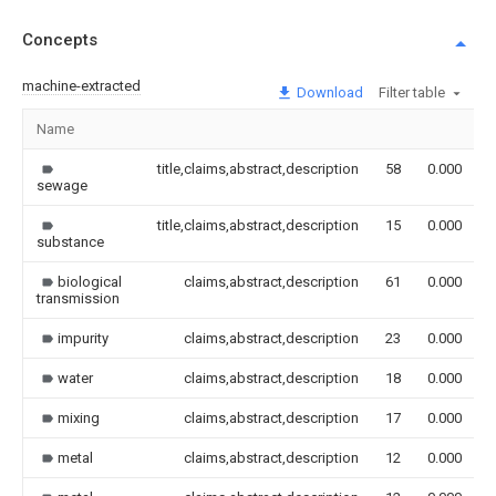
Concepts
machine-extracted
Download
Filter table
Name
title,claims,abstract,description
58
0.000
sewage
title,claims,abstract,description
15
0.000
substance
biological
claims,abstract,description
61
0.000
transmission
impurity
claims,abstract,description
23
0.000
water
claims,abstract,description
18
0.000
mixing
claims,abstract,description
17
0.000
metal
claims,abstract,description
12
0.000