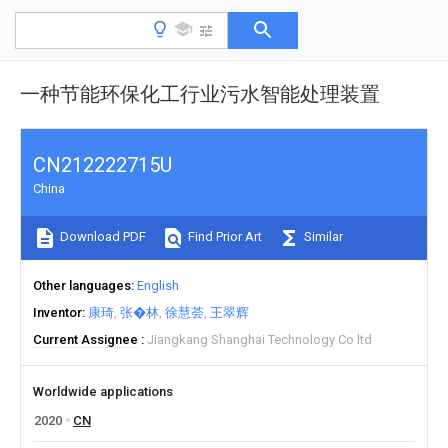
一种节能环保化工行业污水智能处理装置
CN212222715U
China
Download PDF
Find Prior Art
Similar
Other languages
English
Inventor
康琦
张�林
徐慧荟
王翠辉
Current Assignee
Jiangkang Shanghai Technology Co ltd
Worldwide applications
2020
CN