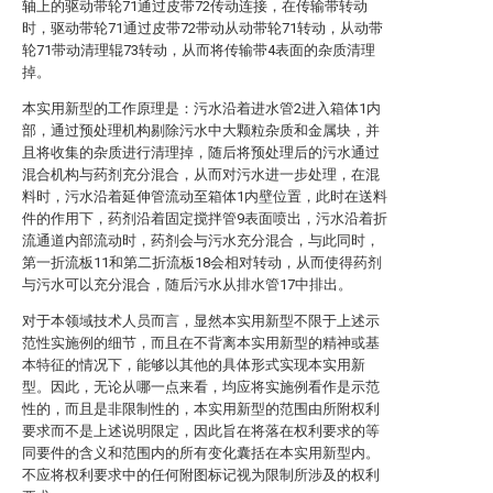
轴上的驱动带轮71通过皮带72传动连接，在传输带转动
时，驱动带轮71通过皮带72带动从动带轮71转动，从动带
轮71带动清理辊73转动，从而将传输带4表面的杂质清理
掉。
本实用新型的工作原理是：污水沿着进水管2进入箱体1内
部，通过预处理机构剔除污水中大颗粒杂质和金属块，并
且将收集的杂质进行清理掉，随后将预处理后的污水通过
混合机构与药剂充分混合，从而对污水进一步处理，在混
料时，污水沿着延伸管流动至箱体1内壁位置，此时在送料
件的作用下，药剂沿着固定搅拌管9表面喷出，污水沿着折
流通道内部流动时，药剂会与污水充分混合，与此同时，
第一折流板11和第二折流板18会相对转动，从而使得药剂
与污水可以充分混合，随后污水从排水管17中排出。
对于本领域技术人员而言，显然本实用新型不限于上述示
范性实施例的细节，而且在不背离本实用新型的精神或基
本特征的情况下，能够以其他的具体形式实现本实用新
型。因此，无论从哪一点来看，均应将实施例看作是示范
性的，而且是非限制性的，本实用新型的范围由所附权利
要求而不是上述说明限定，因此旨在将落在权利要求的等
同要件的含义和范围内的所有变化囊括在本实用新型内。
不应将权利要求中的任何附图标记视为限制所涉及的权利