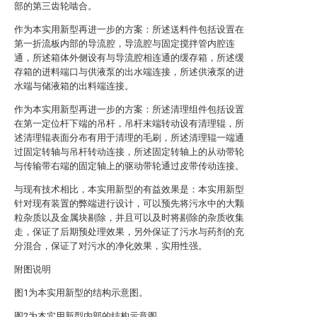
部的第三齿轮啮合。
作为本实用新型再进一步的方案：所述送料件包括设置在
第一折流板内部的导流腔，导流腔与固定搅拌管内腔连
通，所述箱体外侧设有与导流腔相连通的缓存箱，所述缓
存箱的进料端口与供液泵的出水端连接，所述供液泵的进
水端与储液箱的出料端连接。
作为本实用新型再进一步的方案：所述清理组件包括设置
在第一定位杆下端的吊杆，吊杆末端转动设有清理辊，所
述清理辊表面分布有用于清理的毛刷，所述清理辊一端通
过固定转轴与吊杆转动连接，所述固定转轴上的从动带轮
与传输带右端的固定轴上的驱动带轮通过皮带传动连接。
与现有技术相比，本实用新型的有益效果是：本实用新型
针对现有装置的弊端进行设计，可以预先将污水中的大颗
粒杂质以及金属块剔除，并且可以及时将剔除的杂质收集
走，保证了后期预处理效果，另外保证了污水与药剂的充
分混合，保证了对污水的净化效果，实用性强。
附图说明
图1为本实用新型的结构示意图。
图2为本实用新型内部的结构示意图。