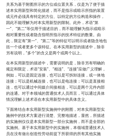
关系为基于附图所示的方位或位置关系，仅是为了便于描
述本实用新型和简化描述，而不是指示或暗示所指的装置
或元件必须具有特定的方位、以特定的方位构造和操作，
因此不能理解为对本实用新型的限制。此外，术语“第
一”、“第二”等仅用于描述目的，而不能理解为指示或暗示
相对重要性或者隐含指明所指示的技术特征的数量。由
此，限定有“第一”、“第二”等的特征可以明示或者隐含地包
括一个或者更多个该特征。在本实用新型的描述中，除非
另有说明，“多个”的含义是两个或两个以上。
在本实用新型的描述中，需要说明的是，除非另有明确的
规定和限定，术语“安装”、“相连”、“连接”应做广义理解，
例如，可以是固定连接，也可以是可拆卸连接，或一体地
连接；可以是机械连接，也可以是电连接；可以是直接相
连，也可以通过中间媒介间接相连，可以是两个元件内部
的连通。对于本领域的普通技术人员而言，可以通过具体
情况理解上述术语在本实用新型中的具体含义。
下面将结合本实用新型实施例中的附图，对本实用新型实
施例中的技术方案进行清楚、完整地描述，显然，所描述
的实施例仅仅是本实用新型一部分实施例，而不是全部的
实施例。基于本实用新型中的实施例，本领域普通技术人
员在没有做出创造性劳动前提下所获得的所有其他实施