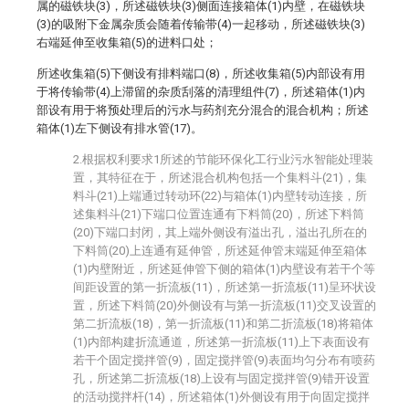
属的磁铁块(3)，所述磁铁块(3)侧面连接箱体(1)内壁，在磁铁块
(3)的吸附下金属杂质会随着传输带(4)一起移动，所述磁铁块(3)
右端延伸至收集箱(5)的进料口处；
所述收集箱(5)下侧设有排料端口(8)，所述收集箱(5)内部设有用
于将传输带(4)上滞留的杂质刮落的清理组件(7)，所述箱体(1)内
部设有用于将预处理后的污水与药剂充分混合的混合机构；所述
箱体(1)左下侧设有排水管(17)。
2.根据权利要求1所述的节能环保化工行业污水智能处理装
置，其特征在于，所述混合机构包括一个集料斗(21)，集
料斗(21)上端通过转动环(22)与箱体(1)内壁转动连接，所
述集料斗(21)下端口位置连通有下料筒(20)，所述下料筒
(20)下端口封闭，其上端外侧设有溢出孔，溢出孔所在的
下料筒(20)上连通有延伸管，所述延伸管末端延伸至箱体
(1)内壁附近，所述延伸管下侧的箱体(1)内壁设有若干个等
间距设置的第一折流板(11)，所述第一折流板(11)呈环状设
置，所述下料筒(20)外侧设有与第一折流板(11)交叉设置的
第二折流板(18)，第一折流板(11)和第二折流板(18)将箱体
(1)内部构建折流通道，所述第一折流板(11)上下表面设有
若干个固定搅拌管(9)，固定搅拌管(9)表面均匀分布有喷药
孔，所述第二折流板(18)上设有与固定搅拌管(9)错开设置
的活动搅拌杆(14)，所述箱体(1)外侧设有用于向固定搅拌