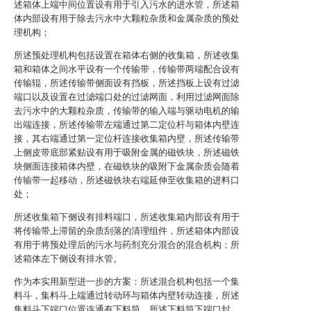
述箱体上端中间位置设有用于引入污水的进水管，所述箱
体内部设有用于除去污水中大颗粒杂质和金属杂质的预处
理机构；
所述预处理机构包括设置在箱体右侧的收集箱，所述收集
箱和箱体之间水平设有一个传输带，传输带两端配合设有
传输辊，所述传输带侧面设有挡板，所述挡板上设有过滤
端口以及设置在过滤端口处的过滤网面，利用过滤网面除
去污水中的大颗粒杂质，传输带的输入端与驱动电机的输
出端连接，所述传输带左端通过第二定位杆与箱体内壁连
接，其右端通过第一定位杆连接收集箱内壁，所述传输带
上侧皮带底部紧贴设有用于吸附金属的磁铁块，所述磁铁
块侧面连接箱体内壁，在磁铁块的吸附下金属杂质会随着
传输带一起移动，所述磁铁块右端延伸至收集箱的进料口
处；
所述收集箱下侧设有排料端口，所述收集箱内部设有用于
将传输带上滞留的杂质刮落的清理组件，所述箱体内部设
有用于将预处理后的污水与药剂充分混合的混合机构；所
述箱体左下侧设有排水管。
作为本实用新型进一步的方案：所述混合机构包括一个集
料斗，集料斗上端通过转动环与箱体内壁转动连接，所述
集料斗下端口位置连通有下料筒，所述下料筒下端口封