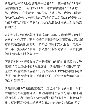
所述传动杆252上端设有第一齿轮251，第一齿轮251与传
输辊端部的第三齿轮255啮合，这样在传输带24转动时，
第三齿轮255会带动第一齿轮251转动，第一齿轮251带动
传动杆252转动，传动杆252下端的第二齿轮254会通过从
动齿环带动转动环22转动，从而为混合机构的工作提供旋
转动力；
在混料时，污水沿着延伸管流动至箱体1内壁位置，此时在
送料件的作用下，药剂沿着固定搅拌管9表面喷出，污水沿
着折流通道内部流动时，药剂会与污水充分混合，与此同
时，第一折流板11和第二折流板18会相对转动，从而使得
药剂与污水可以充分混合；
所述送料件包括设置在第一折流板11内部的导流腔10，导
流腔10与固定搅拌管9内腔连通，所述箱体1外侧设有与导
流腔10相连通的缓存箱19，所述缓存箱19的进料端口与供
液泵12的出水端连接，所述供液泵12的进水端与储液箱13
的出料端连接；
所述清理组件7包括设置在第一定位杆6下端的吊杆，吊杆
末端转动设有清理辊73，所述清理辊73表面分布有用于清
理的毛刷，所述清理辊73一端通过固定转轴与吊杆转动连
接，所述固定转轴上的从动带轮74与传输带4右端的固定