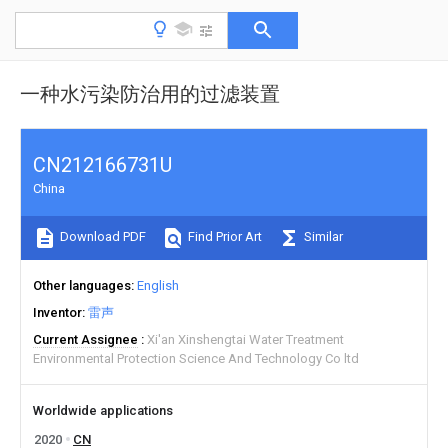
一种水污染防治用的过滤装置
CN212166731U
China
Download PDF
Find Prior Art
Similar
Other languages
English
Inventor
雷声
Current Assignee
Xi'an Xinshengtai Water Treatment
Environmental Protection Science And Technology Co ltd
Worldwide applications
2020
CN