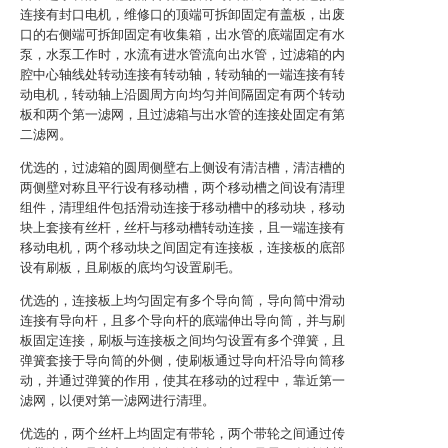
连接有封口电机，维修口的顶端可拆卸固定有盖板，出废
口的右侧端可拆卸固定有收集箱，出水管的底端固定有水
泵，水泵工作时，水流有进水管流向出水管，过滤箱的内
腔中心轴线处转动连接有转动轴，转动轴的一端连接有转
动电机，转动轴上沿圆周方向均匀并间隔固定有两个转动
板和两个第一滤网，且过滤箱与出水管的连接处固定有第
二滤网。
优选的，过滤箱的圆周侧壁右上侧设有清洁槽，清洁槽的
两侧壁对称且平行设有移动槽，两个移动槽之间设有清理
组件，清理组件包括滑动连接于移动槽中的移动块，移动
块上套接有丝杆，丝杆与移动槽转动连接，且一端连接有
移动电机，两个移动块之间固定有连接板，连接板的底部
设有刷板，且刷板的底均匀设置刷毛。
优选的，连接板上均匀固定有多个导向筒，导向筒中滑动
连接有导向杆，且多个导向杆的底端伸出导向筒，并与刷
板固定连接，刷板与连接板之间均匀设置有多个弹簧，且
弹簧套接于导向筒的外侧，使刷板通过导向杆沿导向筒移
动，并通过弹簧的作用，使其在移动的过程中，靠近第一
滤网，以便对第一滤网进行清理。
优选的，两个丝杆上均固定有带轮，两个带轮之间通过传