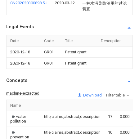
CN202020300898.5U
2020-03-12
一种水污染防治用的过滤
装置
Legal Events
Date
Code
Title
Description
2020-12-18
GR01
Patent grant
2020-12-18
GR01
Patent grant
Concepts
machine-extracted
Download
Filter table
Name
water
title,claims,abstract,description
17
0.000
pollution
title,claims,abstract,description
10
0.000
prevention