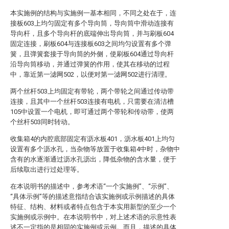
本实施例的结构与实施例一基本相同，不同之处在于，连
接板603上均匀固定有多个导向筒，导向筒中滑动连接有
导向杆，且多个导向杆的底端伸出导向筒，并与刷板604
固定连接，刷板604与连接板603之间均匀设置有多个弹
簧，且弹簧套接于导向筒的外侧，使刷板604通过导向杆
沿导向筒移动，并通过弹簧的作用，使其在移动的过程
中，靠近第一滤网502，以便对第一滤网502进行清理。
两个丝杆503上均固定有带轮，两个带轮之间通过传动带
连接，且其中一个丝杆503连接有电机，只需要在清洁槽
105中设置一个电机，即可通过两个带轮和传动带，使两
个丝杆503同时转动。
收集箱4的内腔底部固定有沥水板401，沥水板401上均匀
设置有多个沥水孔，当杂物等放置于收集箱4中时，杂物中
含有的水逐渐通过沥水孔沥出，降低杂物的含水量，便于
后续取出进行过处理等。
在本说明书的描述中，参考术语“一个实施例”、“示例”、
“具体示例”等的描述意指结合该实施例或示例描述的具体
特征、结构、材料或者特点包含于本实用新型的至少一个
实施例或示例中。在本说明书中，对上述术语的示意性表
述不一定指的是相同的实施例或示例。而且，描述的具体