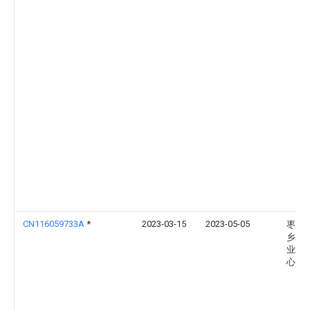
CN116059733A
*
2023-03-15
2023-05-05
枣庄
乡水
业发
心