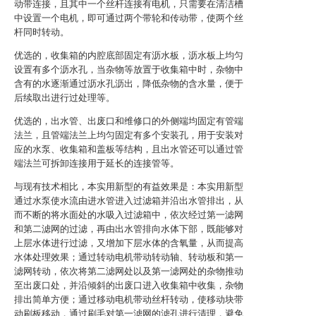
动带连接，且其中一个丝杆连接有电机，只需要在清洁槽
中设置一个电机，即可通过两个带轮和传动带，使两个丝
杆同时转动。
优选的，收集箱的内腔底部固定有沥水板，沥水板上均匀
设置有多个沥水孔，当杂物等放置于收集箱中时，杂物中
含有的水逐渐通过沥水孔沥出，降低杂物的含水量，便于
后续取出进行过处理等。
优选的，出水管、出废口和维修口的外侧端均固定有管端
法兰，且管端法兰上均匀固定有多个安装孔，用于安装对
应的水泵、收集箱和盖板等结构，且出水管还可以通过管
端法兰可拆卸连接用于延长的连接管等。
与现有技术相比，本实用新型的有益效果是：本实用新型
通过水泵使水流由进水管进入过滤箱并沿出水管排出，从
而不断的将水面处的水吸入过滤箱中，依次经过第一滤网
和第二滤网的过滤，再由出水管排向水体下部，既能够对
上层水体进行过滤，又增加下层水体的含氧量，从而提高
水体处理效果；通过转动电机带动转动轴、转动板和第一
滤网转动，依次将第二滤网处以及第一滤网处的杂物推动
至出废口处，并沿倾斜的出废口进入收集箱中收集，杂物
排出简单方便；通过移动电机带动丝杆转动，使移动块带
动刷板移动，通过刷毛对第一滤网的滤孔进行清理，避免