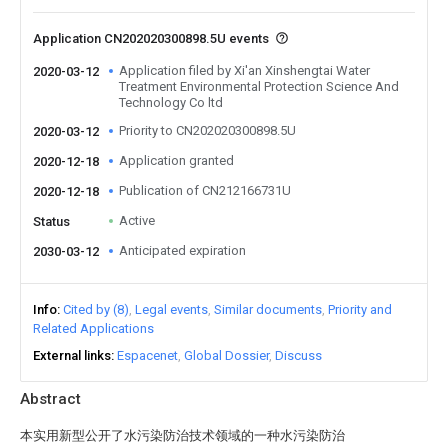
Application CN202020300898.5U events
Application filed by Xi'an Xinshengtai Water
2020-03-12
Treatment Environmental Protection Science And
Technology Co ltd
Priority to CN202020300898.5U
2020-03-12
Application granted
2020-12-18
Publication of CN212166731U
2020-12-18
Active
Status
Anticipated expiration
2030-03-12
Info
Cited by (8)
Legal events
Similar documents
Priority and
Related Applications
External links
Espacenet
Global Dossier
Discuss
Abstract
本实用新型公开了水污染防治技术领域的一种水污染防治