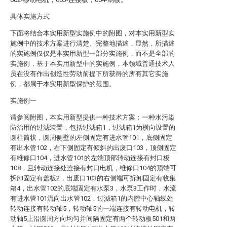
具体实施方式
下面将结合本实用新型实施例中的附图，对本实用新型实
施例中的技术方案进行清楚、完整地描述，显然，所描述
的实施例仅仅是本实用新型一部分实施例，而不是全部的
实施例，基于本实用新型中的实施例，本领域普通技术人
员在没有作出创造性劳动前提下所获得的所有其它实施
例，都属于本实用新型保护的范围。
实施例一
请参阅附图，本实用新型提供一种技术方案：一种水污染
防治用的过滤装置，包括过滤箱1，过滤箱1为横向设置的
圆柱筒状，圆周侧壁的左侧固定有进水管101，底侧固定
有出水管102，右下侧固定有倾斜的出废口103，顶侧固定
有维修口104，进水管101的左端顶部转动连接有封口板
108，且转动连接处连接有封口电机，维修口104的顶端可
拆卸固定有盖板2，出废口103的右侧端可拆卸固定有收集
箱4，出水管102的底端固定有水泵3，水泵3工作时，水流
有进水管101流向出水管102，过滤箱1的内腔中心轴线处
转动连接有转动轴5，转动轴5的一端连接有转动电机，转
动轴5上沿圆周方向均匀并间隔固定有两个转动板501和两