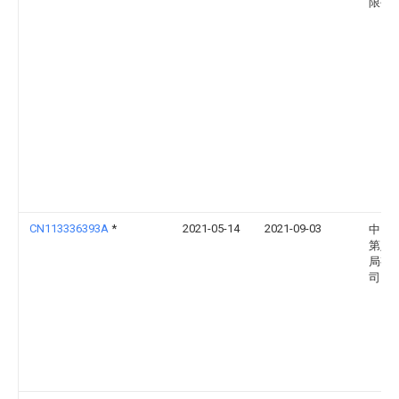
限公
CN113336393A
*
2021-05-14
2021-09-03
中国
第八
局有
司