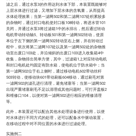
滤之后，通过水泵3的作用达到水体下部，本装置既能够对
上层水体进行过滤，又增加下层水体的含氧量，从而提高
水体处理效果；当第一滤网502和第二滤网107处积累较多
的杂物时，通过封口电机使封口板108转动，将进水管101
关闭，并通过水泵3将过滤箱1中的水排出，然后通过转动
电机带动转动轴5、转动板501和第一滤网502转动，使原
本位于左下侧的第一滤网502转动至右上侧，并在转动过
程中，依次将第二滤网107处以及第一滤网502处的杂物推
动至出废口103处，并沿倾斜的出废口103进入收集箱4中
收集，杂物排出简单方便，其中，过滤箱1上对应转动电机
和封口电机处均固定有防水箱，使电机位于防水箱中；当
第一滤网502位于右上侧时，通过移动电机602带动丝杆
503转动，使移动块601带动刷板604移动，通过刷毛对第
一滤网502的滤孔进行清理，避免堵塞等；当第一滤网502
出现严重堵塞刷毛不足以清理或其他问题时，可打开盖板2
和维修口104，以便对第一滤网502进行相应的维修清理
等。
此外，本装置还可以配合其他水处理设备进行使用，以便
对水体进行不同方式的处理，还可以配备水中驱动装置，
在移动过程中对不同位置的水体进行过滤处理。
实施例二