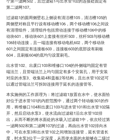
个第一滤网502，且过滤箱1与出水管102的连接处固定有
第二滤网107。
过滤箱1的圆周侧壁右上侧设有清洁槽105，清洁槽105的
两侧壁对称且平行设有移动槽106，两个移动槽106之间设
有清理组件，清理组件包括滑动连接于移动槽106中的移
动块601，移动块601上套接有丝杆503，丝杆503与移动槽
106转动连接，且一端连接有移动电机602，两个移动块
601之间固定有连接板603，连接板603的底部设有刷板
604，且刷板604的底均匀设置刷毛。
出水管102、出废口103和维修口104的外侧端均固定有管
端法兰，且管端法兰上均匀固定有多个安装孔，用于安装
对应的水泵3、收集箱4和盖板2等结构，且出水管102还可
以通过管端法兰可拆卸连接用于延长的连接管等。
本实施例的工作原理为：将过滤箱1放置在水中，使水面恰
好位于进水管101的内腔范围中，通过两个转动板501的作
用，将维修口104和出废口103与进水管101和出水管102隔
开，然后启动水泵3，使水流由过滤箱1沿出水管102排
出，从而不断的将水面处的水吸入过滤箱1中，依次经过第
一滤网502和第二滤网107的过滤，再由出水管102排向水
中，可在水泵3和出水管102之间增加连接管，延长管道长
度，时水泵3位于一定深度，从而使水面的水能够在二级过