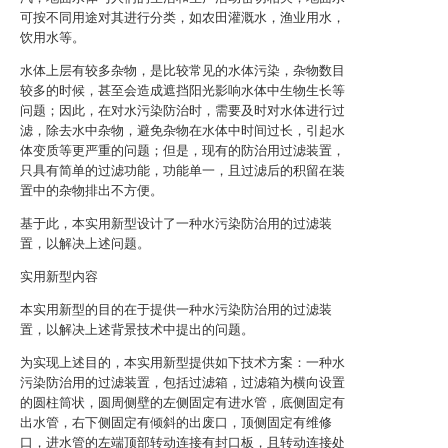
可按不同用途对其进行分类，如农田灌溉水，渔业用水，
饮用水等。
水体上层有较多杂物，是比较常见的水体污染，杂物数目
较多的时候，甚至会造成遮挡阳光影响水体中生物生长等
问题；因此，在对水污染防治时，需要及时对水体进行过
滤，除去水中杂物，避免杂物在水体中时间过长，引起水
体变质等更严重的问题；但是，现有的防治用过滤装置，
只具有简单的过滤功能，功能单一，且过滤后的积留在装
置中的杂物排出不方便。
基于此，本实用新型设计了一种水污染防治用的过滤装
置，以解决上述问题。
实用新型内容
本实用新型的目的在于提供一种水污染防治用的过滤装
置，以解决上述背景技术中提出的问题。
为实现上述目的，本实用新型提供如下技术方案：一种水
污染防治用的过滤装置，包括过滤箱，过滤箱为横向设置
的圆柱筒状，圆周侧壁的左侧固定有进水管，底侧固定有
出水管，右下侧固定有倾斜的出废口，顶侧固定有维修
口，进水管的左端顶部转动连接有封口板，且转动连接处