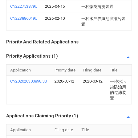
CN222753879U
2025-04-15
一种藻类清洗装置
CN223886019U
2026-02-10
一种水产养殖池底排污装
置
Priority And Related Applications
Priority Applications (1)
Application
Priority date
Filing date
Title
CN202020300898.5U
2020-03-12
2020-03-12
一种水污
染防治用
的过滤装
置
Applications Claiming Priority (1)
Application
Filing date
Title