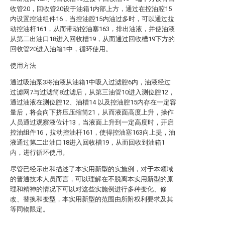
收管20，回收管20设于油箱1内部上方，通过在控油腔15
内设置控油组件16，当控油腔15内油过多时，可以通过拉
动控油杆161，从而带动控油塞163，排出油液，并使油液
从第二出油口18进入回收槽19，从而通过回收槽19下方的
回收管20进入油箱1中，循环使用。
使用方法
通过吸油泵3将油液从油箱1中吸入过滤腔6内，油液经过
过滤网7与过滤筒8过滤后，从第三油管10进入测位腔12，
通过油液在测位腔12、油槽14 以及控油腔15内存在一定容
量后，将会向下挤压压缩筒21，从而液面高度上升，操作
人员通过观察液位计13，当液面上升到一定高度时，开启
控油组件16，拉动控油杆161，使得控油塞163向上提，油
液通过第二出油口18进入回收槽19，从而回收到油箱1
内，进行循环使用。
尽管已经示出和描述了本实用新型的实施例，对于本领域
的普通技术人员而言，可以理解在不脱离本实用新型的原
理和精神的情况下可以对这些实施例进行多种变化、修
改、替换和变型，本实用新型的范围由所附权利要求及其
等同物限定。