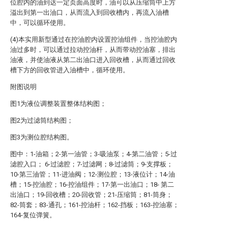
位腔内的油到达一定页面高度时，油可以从压缩筒中上方
溢出到第一出油口，从而流入到回收槽内，再流入油槽
中，可以循环使用。
(4)本实用新型通过在控油腔内设置控油组件，当控油腔内
油过多时，可以通过拉动控油杆，从而带动控油塞，排出
油液，并使油液从第二出油口进入回收槽，从而通过回收
槽下方的回收管进入油槽中，循环使用。
附图说明
图1为液位调整装置整体结构图；
图2为过滤筒结构图；
图3为测位腔结构图。
图中：1-油箱；2-第一油管；3-吸油泵；4-第二油管；5-过
滤腔入口； 6-过滤腔；7-过滤网；8-过滤筒；9-支撑板；
10-第三油管；11-进油阀；12-测位腔；13-液位计；14-油
槽；15-控油腔；16-控油组件；17-第一出油口；18- 第二
出油口；19-回收槽；20-回收管；21-压缩筒；81-筒身；
82-筒套；83-通孔；161-控油杆；162-挡板；163-控油塞；
164-复位弹簧。