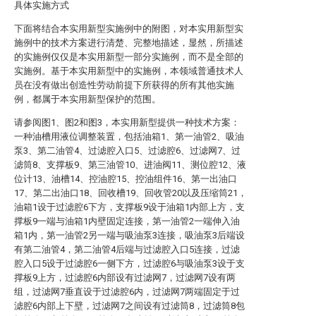
具体实施方式
下面将结合本实用新型实施例中的附图，对本实用新型实
施例中的技术方案进行清楚、完整地描述，显然，所描述
的实施例仅仅是本实用新型一部分实施例，而不是全部的
实施例。基于本实用新型中的实施例，本领域普通技术人
员在没有做出创造性劳动前提下所获得的所有其他实施
例，都属于本实用新型保护的范围。
请参阅图1、图2和图3，本实用新型提供一种技术方案：
一种油槽用液位调整装置，包括油箱1、第一油管2、吸油
泵3、第二油管4、过滤腔入口5、过滤腔6、过滤网7、过
滤筒8、支撑板9、第三油管10、进油阀11、测位腔12、液
位计13、油槽14、控油腔15、控油组件16、第一出油口
17、第二出油口18、回收槽19、回收管20以及压缩筒21，
油箱1设于过滤腔6下方，支撑板9设于油箱1内部上方，支
撑板9一端与油箱1内壁固定连接，第一油管2一端伸入油
箱1内，第一油管2另一端与吸油泵3连接，吸油泵3后端设
有第二油管4，第二油管4后端与过滤腔入口5连接，过滤
腔入口5设于过滤腔6一侧下方，过滤腔6与吸油泵3设于支
撑板9上方，过滤腔6内部设有过滤网7，过滤网7设有两
组，过滤网7垂直设于过滤腔6内，过滤网7两端固定于过
滤腔6内部上下壁，过滤网7之间设有过滤筒8，过滤筒8包