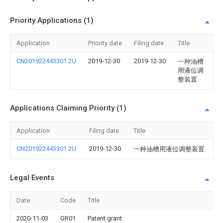
Priority Applications (1)
Application
Priority date
Filing date
Title
CN201922443301.2U
2019-12-30
2019-12-30
一种油槽
用液位调
整装置
Applications Claiming Priority (1)
Application
Filing date
Title
CN201922443301.2U
2019-12-30
一种油槽用液位调整装置
Legal Events
Date
Code
Title
2020-11-03
GR01
Patent grant