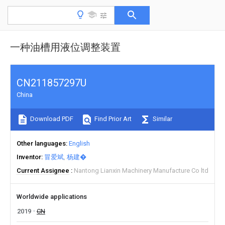
一种油槽用液位调整装置
CN211857297U
China
Download PDF
Find Prior Art
Similar
Other languages
English
Inventor
冒爱斌
杨建�
Current Assignee
Nantong Lianxin Machinery Manufacture Co ltd
Worldwide applications
2019
CN