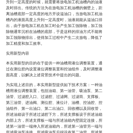
升到一定高度的时候，就需要将放电加工机油槽内的油液
及时排出。传统的方法为在放电加工机油槽的侧壁上，距
离油槽底部一定高度的地方开设溢油口，当放电加工机油
槽内的液面高度上升到一定高度时，油液就能从溢油口排
出，由于放电加工机在加工时会产生加工蚀除物，加工蚀
除物通常沉积在油槽的底部，于是这样的排油方式不能将
加工蚀除物排出，使得加工过程中产生二次放电，降低了
加工精度和加工效率。
实用新型内容
本实用新型的目的在于提供一种油槽用液位调整装置，通
过在测位腔内设置液位调整装置和控油组件，及时调整液
面高度，以解决上述背景技术中提出的问题。
为实现上述目的，本实用新型提供如下技术方案：一种油
槽用液位调整装置，包括油箱、第一油管、吸油泵、第二
油管、过滤腔入口、过滤腔、过滤网、过滤筒、支撑板、
第三油管、进油阀、测位腔、液位计、油槽、控油腔、控
油组件、第一出油口、第二出油口、回收槽以及回收管，
所述油箱设于所述过滤腔下方，所述支撑板设于所述油箱
内部上方，所述支撑板一端与所述油箱内壁固定连接，所
述第一油管一端伸入所述油箱内，所述第一油管另一端与
所述吸油泵连接，所述吸油泵后端设有第二油管，所述第