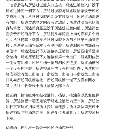
二油管后端与所述过滤腔入口连接，所述过滤腔入口设于
所述过滤腔一侧下方，所述过滤腔与所述吸油泵设于所述
支撑板上方，所述过滤腔内部设有过滤网，所述过滤网设
有两组，所述过滤网之间设有过滤筒，所述过滤筒包括筒
身与筒套，所述筒身竖直设于所述过滤腔内部，所述筒套
套设于所述筒身下方，所述筒身与筒套上均匀设有多个通
孔，所述筒套下端贯穿所述过滤腔下方与所述第三油管连
接，所述第三油管后端设有测位腔，所述测位腔内部设有
液位计，所述液位计下方连接有压缩筒，所述压缩筒呈中
空结构，所述压缩筒下方连接有第一出油口，所述测位腔
一侧设有油槽，所述油槽一侧与测位腔连接，所述油槽另
一侧设有控油腔，所述控油腔内设有控油组件，所述控油
腔底部设有第二出油口，所述第一出油口与所述第二出油
口均与所述回收槽连接，所述回收槽一端下方设有回收
管，所述回收管设于所述油箱内部上方。
优选的，控油组件包括控油杆、挡板、控油塞以及复位弹
簧，所述挡板一端固定设于所述控油腔内壁一侧，所述控
油杆贯穿所述挡板与所述控油塞连接，所述复位弹簧设于
所述挡板与控油塞之间，所述复位弹簧套设于所述控油杆
下端。
优选的，控油杆一端设于所述控油腔外部。