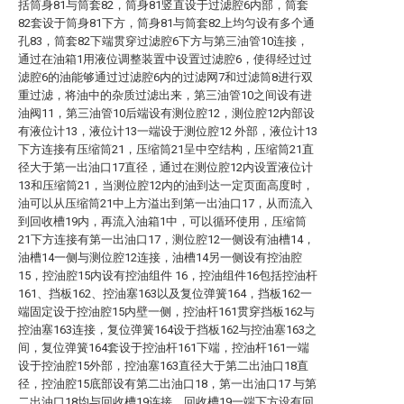
括筒身81与筒套82，筒身81竖直设于过滤腔6内部，筒套
82套设于筒身81下方，筒身81与筒套82上均匀设有多个通
孔83，筒套82下端贯穿过滤腔6下方与第三油管10连接，
通过在油箱1用液位调整装置中设置过滤腔6，使得经过过
滤腔6的油能够通过过滤腔6内的过滤网7和过滤筒8进行双
重过滤，将油中的杂质过滤出来，第三油管10之间设有进
油阀11，第三油管10后端设有测位腔12，测位腔12内部设
有液位计13，液位计13一端设于测位腔12 外部，液位计13
下方连接有压缩筒21，压缩筒21呈中空结构，压缩筒21直
径大于第一出油口17直径，通过在测位腔12内设置液位计
13和压缩筒21，当测位腔12内的油到达一定页面高度时，
油可以从压缩筒21中上方溢出到第一出油口17，从而流入
到回收槽19内，再流入油箱1中，可以循环使用，压缩筒
21下方连接有第一出油口17，测位腔12一侧设有油槽14，
油槽14一侧与测位腔12连接，油槽14另一侧设有控油腔
15，控油腔15内设有控油组件 16，控油组件16包括控油杆
161、挡板162、控油塞163以及复位弹簧164，挡板162一
端固定设于控油腔15内壁一侧，控油杆161贯穿挡板162与
控油塞163连接，复位弹簧164设于挡板162与控油塞163之
间，复位弹簧164套设于控油杆161下端，控油杆161一端
设于控油腔15外部，控油塞163直径大于第二出油口18直
径，控油腔15底部设有第二出油口18，第一出油口17 与第
二出油口18均与回收槽19连接，回收槽19一端下方设有回