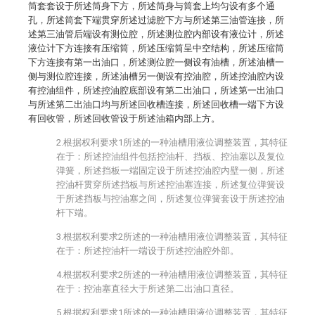
筒套套设于所述筒身下方，所述筒身与筒套上均匀设有多个通
孔，所述筒套下端贯穿所述过滤腔下方与所述第三油管连接，所
述第三油管后端设有测位腔，所述测位腔内部设有液位计，所述
液位计下方连接有压缩筒，所述压缩筒呈中空结构，所述压缩筒
下方连接有第一出油口，所述测位腔一侧设有油槽，所述油槽一
侧与测位腔连接，所述油槽另一侧设有控油腔，所述控油腔内设
有控油组件，所述控油腔底部设有第二出油口，所述第一出油口
与所述第二出油口均与所述回收槽连接，所述回收槽一端下方设
有回收管，所述回收管设于所述油箱内部上方。
2.根据权利要求1所述的一种油槽用液位调整装置，其特征
在于：所述控油组件包括控油杆、挡板、控油塞以及复位
弹簧，所述挡板一端固定设于所述控油腔内壁一侧，所述
控油杆贯穿所述挡板与所述控油塞连接，所述复位弹簧设
于所述挡板与控油塞之间，所述复位弹簧套设于所述控油
杆下端。
3.根据权利要求2所述的一种油槽用液位调整装置，其特征
在于：所述控油杆一端设于所述控油腔外部。
4.根据权利要求2所述的一种油槽用液位调整装置，其特征
在于：控油塞直径大于所述第二出油口直径。
5.根据权利要求1所述的一种油槽用液位调整装置，其特征