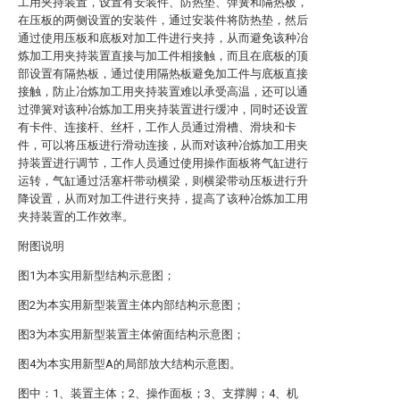
工用夹持装置，设置有安装件、防热垫、弹簧和隔热板，
在压板的两侧设置的安装件，通过安装件将防热垫，然后
通过使用压板和底板对加工件进行夹持，从而避免该种冶
炼加工用夹持装置直接与加工件相接触，而且在底板的顶
部设置有隔热板，通过使用隔热板避免加工件与底板直接
接触，防止冶炼加工用夹持装置难以承受高温，还可以通
过弹簧对该种冶炼加工用夹持装置进行缓冲，同时还设置
有卡件、连接杆、丝杆，工作人员通过滑槽、滑块和卡
件，可以将压板进行滑动连接，从而对该种冶炼加工用夹
持装置进行调节，工作人员通过使用操作面板将气缸进行
运转，气缸通过活塞杆带动横梁，则横梁带动压板进行升
降设置，从而对加工件进行夹持，提高了该种冶炼加工用
夹持装置的工作效率。
附图说明
图1为本实用新型结构示意图；
图2为本实用新型装置主体内部结构示意图；
图3为本实用新型装置主体俯面结构示意图；
图4为本实用新型A的局部放大结构示意图。
图中：1、装置主体；2、操作面板；3、支撑脚；4、机