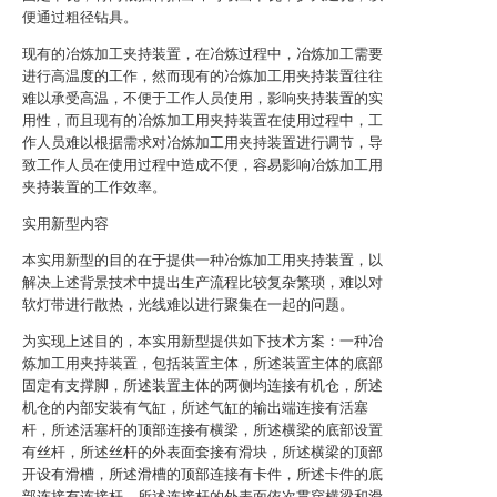
便通过粗径钻具。
现有的冶炼加工夹持装置，在冶炼过程中，冶炼加工需要
进行高温度的工作，然而现有的冶炼加工用夹持装置往往
难以承受高温，不便于工作人员使用，影响夹持装置的实
用性，而且现有的冶炼加工用夹持装置在使用过程中，工
作人员难以根据需求对冶炼加工用夹持装置进行调节，导
致工作人员在使用过程中造成不便，容易影响冶炼加工用
夹持装置的工作效率。
实用新型内容
本实用新型的目的在于提供一种冶炼加工用夹持装置，以
解决上述背景技术中提出生产流程比较复杂繁琐，难以对
软灯带进行散热，光线难以进行聚集在一起的问题。
为实现上述目的，本实用新型提供如下技术方案：一种冶
炼加工用夹持装置，包括装置主体，所述装置主体的底部
固定有支撑脚，所述装置主体的两侧均连接有机仓，所述
机仓的内部安装有气缸，所述气缸的输出端连接有活塞
杆，所述活塞杆的顶部连接有横梁，所述横梁的底部设置
有丝杆，所述丝杆的外表面套接有滑块，所述横梁的顶部
开设有滑槽，所述滑槽的顶部连接有卡件，所述卡件的底
部连接有连接杆，所述连接杆的外表面依次贯穿横梁和滑