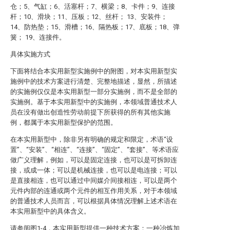
仓；5、气缸；6、活塞杆；7、横梁；8、卡件；9、连接
杆；10、滑块；11、压板；12、丝杆； 13、安装件；
14、防热垫；15、滑槽；16、隔热板；17、底板；18、弹
簧； 19、连接件。
具体实施方式
下面将结合本实用新型实施例中的附图，对本实用新型实
施例中的技术方案进行清楚、完整地描述，显然，所描述
的实施例仅仅是本实用新型一部分实施例，而不是全部的
实施例。基于本实用新型中的实施例，本领域普通技术人
员在没有做出创造性劳动前提下所获得的所有其他实施
例，都属于本实用新型保护的范围。
在本实用新型中，除非另有明确的规定和限定，术语“设
置”、“安装”、“相连”、“连接”、“固定”、“套接”、等术语应
做广义理解，例如，可以是固定连接，也可以是可拆卸连
接，或成一体；可以是机械连接，也可以是电连接；可以
是直接相连，也可以通过中间媒介间接相连，可以是两个
元件内部的连通或两个元件的相互作用关系，对于本领域
的普通技术人员而言，可以根据具体情况理解上述术语在
本实用新型中的具体含义。
请参阅图1-4，本实用新型提供一种技术方案：一种冶炼加