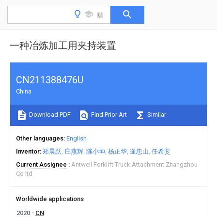
一种冶炼加工用夹持装置
CN211388476U
China
Download PDF
Find Prior Art
Similar
Other languages
English
Inventor
郑晨跃
庄燕辉
陈小坤
杨正华
逄忠山
任希斐
Current Assignee
Antwell Forklift Truck Attachment Zhangzhou
Co ltd
Worldwide applications
2020
CN