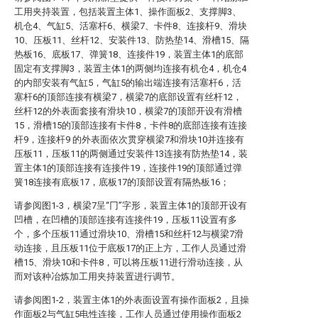
工用夹持装置，包括装置主体1、操作面板2、支撑脚3、
机仓4、气缸5、活塞杆6、横梁7、卡件8、连接杆9、滑块
10、压板11、丝杆12、安装件13、防热垫14、滑槽15、隔
热板16、底板17、弹簧18、连接件19，装置主体1的底部
固定有支撑脚3，装置主体1的两侧均连接有机仓4，机仓4
的内部安装有气缸5，气缸5的输出端连接有活塞杆6，活
塞杆6的顶部连接有横梁7，横梁7的底部设置有丝杆12，
丝杆12的外表面套接有滑块10，横梁7的顶部开设有滑槽
15，滑槽15的顶部连接有卡件8，卡件8的底部连接有连接
杆9，连接杆9 的外表面依次贯穿横梁7和滑块10并连接有
压板11，压板11的两侧通过安装件13连接有防热垫14，装
置主体1的顶部连接有连接件19，连接件19的顶部通过弹
簧18连接有底板17，底板17的顶部设置有隔热板16；
请参阅图1-3，横梁7呈“冂”字形，装置主体1的顶部开设有
凹槽，在凹槽的顶部连接有连接件19，压板11设置有多
个，多个压板11通过滑块10、滑槽15和丝杆12与横梁7滑
动连接，且压板11位于底板17的正上方，工作人员通过滑
槽15、滑块10和卡件8，可以将压板11进行滑动连接，从
而对该种冶炼加工用夹持装置进行调节。
请参阅图1-2，装置主体1的外表面设置有操作面板2，且操
作面板2与气缸5电性连接，工作人员通过使用操作面板2