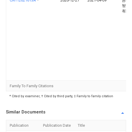
CN112621613A
*
2020-12-27
2021-04-09
苏州
智能
有限
Family To Family Citations
* Cited by examiner, † Cited by third party, ‡ Family to family citation
Similar Documents
Publication
Publication Date
Title