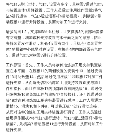
将气缸5进行运转，气缸5 设置有多个，且横梁7通过气缸5
与装置主体1升降设置，工作人员通过使用操作面板2将气
缸5进行运转，气缸5通过活塞杆6带动横梁7，则横梁7 带
动压板11进行升降设置，从而对加工件进行夹持。
请参阅图1-2，支撑脚3呈圆柱形，且支撑脚3的底部均套接
有防滑垫，增加该种夹持装置与水平面之间的摩擦，防止
夹持装置发生滑动，机仓4设置有两个，且机仓4沿装置主
体1的横轴中心线呈对称设置，在机仓4的内部设置有气缸
5，通过气缸5对横梁7进行升降设置。
工作原理：首先，工作人员将该种冶炼加工用夹持装置放
置在水平面，在压板11的两侧设置的安装件13，通过安装
件13将防热垫14，然后通过使用压板11和底板17对加工件
进行夹持，从而避免该种冶炼加工用夹持装置直接与加工
件相接触，而且在底板17的顶部设置有隔热板16，通过使
用隔热板16避免加工件与底板17直接接触，还可以通过弹
簧18对该种冶炼加工用夹持装置进行缓冲，工作人员通过
滑槽15、滑块10和卡件8，可以将压板11进行滑动连接，
从而对该种冶炼加工用夹持装置进行调节，工作人员通过
使用操作面板2将气缸5进行运转，气缸5通过活塞杆6带动
横梁7，则横梁7 带动压板11进行升降设置，从而对加工件
进行夹持。