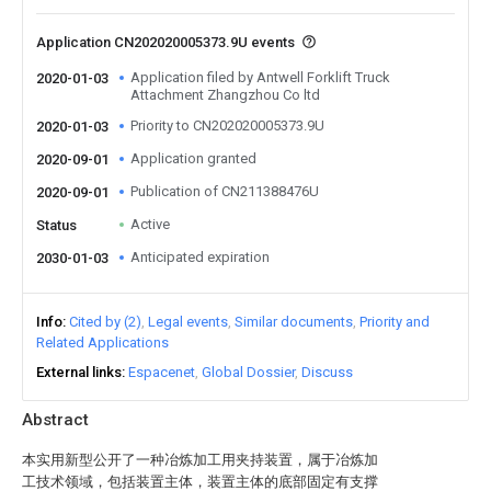
Application CN202020005373.9U events
Application filed by Antwell Forklift Truck
2020-01-03
Attachment Zhangzhou Co ltd
Priority to CN202020005373.9U
2020-01-03
Application granted
2020-09-01
Publication of CN211388476U
2020-09-01
Active
Status
Anticipated expiration
2030-01-03
Info
Cited by (2)
Legal events
Similar documents
Priority and
Related Applications
External links
Espacenet
Global Dossier
Discuss
Abstract
本实用新型公开了一种冶炼加工用夹持装置，属于冶炼加
工技术领域，包括装置主体，装置主体的底部固定有支撑