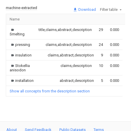
machine-extracted
Download
Filter table
Name
Im
title,claims,abstract,description
29
0.000
Smelting
pressing
claims,abstract,description
24
0.000
insulation
claims,abstract,description
9
0.000
Stokellia
claims,description
10
0.000
anisodon
installation
abstract,description
5
0.000
Show all concepts from the description section
About
Send Feedback
Public Datasets
Terms