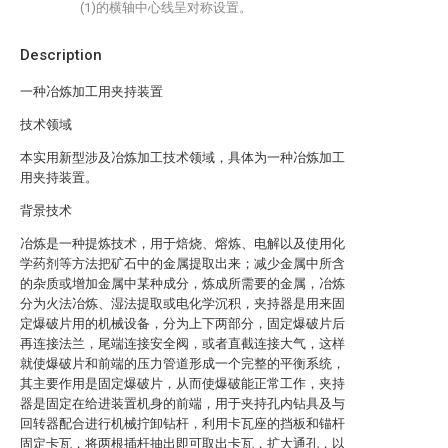
(1)的横轴中心线呈对称设置。
Description
一种冶炼加工用夹持装置
技术领域
本实用新型涉及冶炼加工技术领域，具体为一种冶炼加工
用夹持装置。
背景技术
冶炼是一种提炼技术，用于焙烧、熔炼、电解以及使用化
学药剂等方法把矿石中的金属提取出来；减少金属中所含
的杂质或增加金属中某种成分，炼成所需要的金属，冶炼
分为火法冶炼、湿法提取或电化学沉积，夹持器是用来固
定爆破片用的机械设备，分为上下两部分，固定爆破片后
再连接法兰，尾端连接安全阀，或者直截连接大气，这样
就使爆破片和前端的压力管道形成一个完整的平衡系统，
其主要作用是固定爆破片，从而使爆破能正常工作，夹持
器是固定在给进装置机身的前端，用于夹持孔内钻具及与
回转器配合进行机械拧卸钻杆，利用卡瓦座的挡板和锚杆
固定卡瓦，将两根插杆抽出即可取出卡瓦，扩大通孔，以