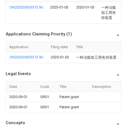
CN202020005373.9U
2020-01-03
2020-01-03
一种冶炼
加工用夹
持装置
Applications Claiming Priority (1)
Application
Filing date
Title
CN202020005373.9U
2020-01-03
一种冶炼加工用夹持装置
Legal Events
Date
Code
Title
Description
2020-09-01
GR01
Patent grant
2020-09-01
GR01
Patent grant
Concepts