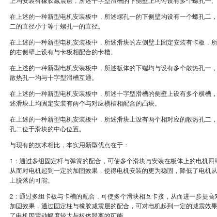
上均安装有橡胶减震层，所述十字型滑槽的下侧壁上均匀设有多个螺孔一
在上述的一种新型电机安装板中，所述螺孔一的下侧壁均设有一个螺孔二
二的直径小于等于螺孔一的直径。
在上述的一种新型电机安装板中，所述滑块的左侧壁上固定安装有卡板，
的右侧壁上设有与卡板相配合的卡槽。
在上述的一种新型电机安装板中，所述板体的下端均与设有多个散热孔一
散热孔一均与十字型滑槽互通。
在上述的一种新型电机安装板中，所述十字型滑槽的侧壁上设有多个横槽
述滑块上均固定安装有两个与对应横槽相配合的凸块。
在上述的一种新型电机安装板中，所述滑块上设有两个相对应的散热孔二
孔二位于滑块的中心位置。
与现有的技术相比，本实用新型优点在于：
1：通过多组固定杆与弹簧的配合，可使多个滑块与安装在板体上的电机四
从而对电机起到一定的加固效果，使得电机安装的更为稳固，降低了电机
上脱落的可能。
2：通过多组卡板与卡槽的配合，可使多个滑块相互卡接，从而进一步提高
加固效果，通过固定柱与橡胶减震层的配合，可对电机起到一定的减震效
了电机因震动幅度较大与板体脱离的可能。