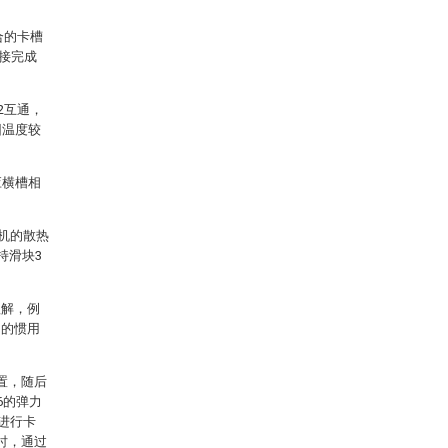
合的卡槽
卡接完成
。
2互通，
因温度较
应横槽相
电机的散热
持滑块3
理解，例
知的惯用
置，随后
6的弹力
进行卡
时，通过