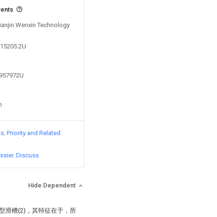
vents
Tianjin Wenxin Technology
215205.2U
0957972U
n
ts
Priority and Related
ssier
Discuss
Hide Dependent
型滑槽(2)，其特征在于，所