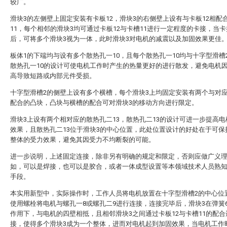
较广。
滑块3的左侧壁上固定安装有卡板12，滑块3的右侧壁上设有与卡板12相配
11，每个相邻的滑块3均可通过卡板12与卡槽11进行一定程度的卡接，当
后，可将多个滑块3视为一体，此时滑块3对电机的减震以及加固效果更佳
板体1的下端均与设有多个散热孔一10，且每个散热孔一10均与十字型滑槽
散热孔一10的设计可使电机工作时产生的热量更好的进行散发，避免电机
高导致短路或内部元件受损。
十字型滑槽2的侧壁上设有多个横槽，每个滑块3上均固定安装有两个与对
配合的凸块，凸块与横槽的配合可对滑块3的移动方向进行限定。
滑块3上设有两个相对应的散热孔二13，散热孔二13的设计可进一步提高
效果，且散热孔二13位于滑块3的中心位置，此处位置设计的好处在于可保
整体的受力效果，避免其因受力不均断裂的可能。
进一步说明，上述固定连接，除非另有明确的规定和限定，否则应做广义
如，可以是焊接，也可以是胶合，或者一体成型设置等本领域技术人员熟
手段。
本实用新型中，实际操作时，工作人员将电机放置在十字型滑槽2的中心位
使用螺栓将电机与螺孔一8或螺孔二9进行连接，连接完毕后，滑块3在弹簧
作用下，与电机的四壁相抵，且相邻滑块3之间通过卡板12与卡槽11的配合
接，使得多个滑块3成为一个整体，进而对电机起到加固效果，当电机工作