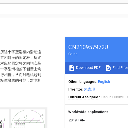
CN210957972U
，所述十字型滑槽内滑动连
China
位置相对应的固定杆，所述
与对应的固定杆之间均安装
Download PDF
Find Prior
述十字型滑槽的下侧壁上均
进行相抵，从而对电机起到
与板体脱离的可能，对电机
Other languages
English
Inventor
朱吉现
Current Assignee
Tianjin Duomu T
Worldwide applications
2019
CN