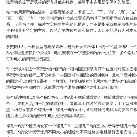
性劳动前提下所获得的所有其他实施例，都属于本实用新型保护的范围。
在本实用新型的描述中，需要理解的是，术语“上”、“下”、“前”、“后”、“左”
“顶”、“底”、“内”、“外”等指示的方位或位置关系为基于附图所示的方位或
系，仅是为了便于描述本实用新型和简化描述，而不是指示或暗示所指的
件必须具有特定的方位、以特定的方位构造和操作，因此不能理解为对本
的限制。
参照图1-3，一种新型电机安装板，包括开设在板体1上的十字型滑槽2，十
2内滑动连接有多个滑块3，电机安装在十字型滑槽2的中心位置，多个滑块
可对电机的四壁进行固定。
每个滑块3靠近十字型滑槽2侧壁的一端均固定安装有两个位置相对应的固定
字型滑槽2的侧壁上开设有多个与固定杆5相配合的缓冲槽4，且每个缓冲槽
的固定杆5之间均安装有一个弹簧6，弹簧6的弹力作用对每个滑块3均施加
滑槽2中心移动的力，从而通过多个滑块3的配合对电机进行加固。
每个缓冲槽4以及每个固定杆5上均安装有橡胶减震层7，橡胶减震层7与弹簧
合，可对电机起到一定的减震作用，降低其工作时的震动幅度，十字型滑槽
壁上均匀设有多个螺孔一8，螺孔一8的设计可通过螺栓将电机固定安装在板
随后通过滑块3的配合对电机进行加固和减震。
螺孔一8的下侧壁均设有一个螺孔二9，且螺孔二9的直径小于等于螺孔一8
螺孔二9的设计便于使用不同大小的螺栓对不同规格的电机进行固定安装，