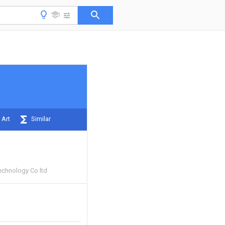
 Art
Similar
echnology Co ltd