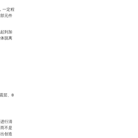
，一定程
内部元件
机起到加
板体脱离
震层、8
案进行清
，而不是
做出创造