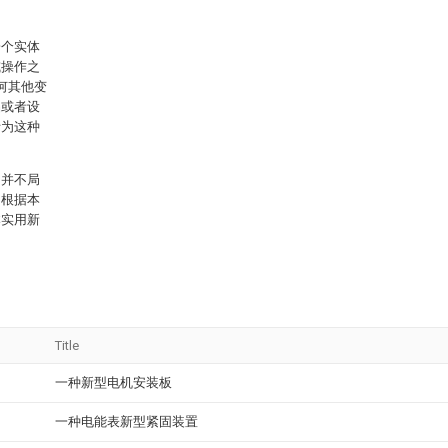
一个实体
或操作之
何其他变
品或者设
括为这种
围并不局
，根据本
本实用新
Title
一种新型电机安装板
一种电能表新型紧固装置