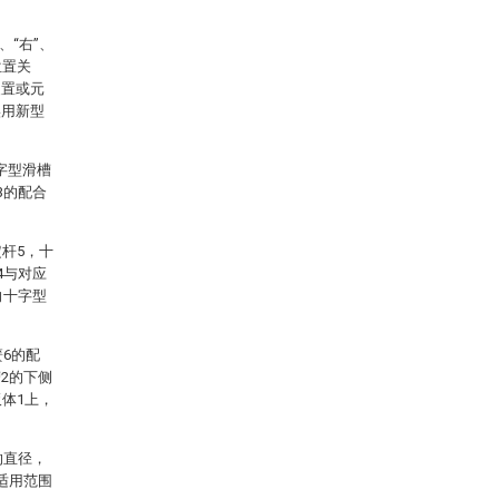
、“右”、
位置关
装置或元
实用新型
字型滑槽
3的配合
杆5，十
4与对应
向十字型
6的配
2的下侧
体1上，
的直径，
适用范围