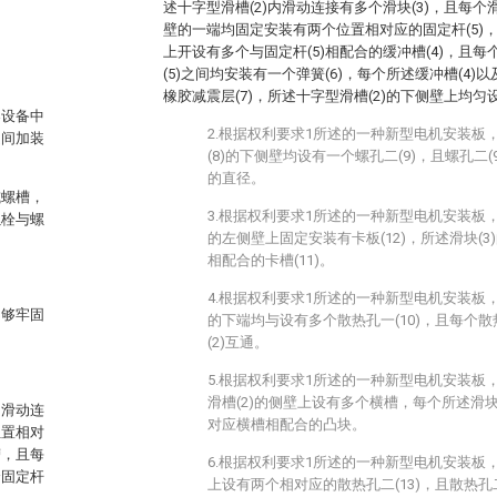
述十字型滑槽(2)内滑动连接有多个滑块(3)，且每个滑
壁的一端均固定安装有两个位置相对应的固定杆(5)，
上开设有多个与固定杆(5)相配合的缓冲槽(4)，且每
(5)之间均安装有一个弹簧(6)，每个所述缓冲槽(4)
橡胶减震层(7)，所述十字型滑槽(2)的下侧壁上均匀设
器设备中
2.根据权利要求1所述的一种新型电机安装板
之间加装
(8)的下侧壁均设有一个螺孔二(9)，且螺孔二(
的直径。
或螺槽，
3.根据权利要求1所述的一种新型电机安装板，
螺栓与螺
的左侧壁上固定安装有卡板(12)，所述滑块(3)
相配合的卡槽(11)。
4.根据权利要求1所述的一种新型电机安装板，
不够牢固
的下端均与设有多个散热孔一(10)，且每个散
(2)互通。
5.根据权利要求1所述的一种新型电机安装板
滑槽(2)的侧壁上设有多个横槽，每个所述滑块
内滑动连
对应横槽相配合的凸块。
位置相对
槽，且每
6.根据权利要求1所述的一种新型电机安装板，
个固定杆
上设有两个相对应的散热孔二(13)，且散热孔二(