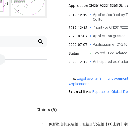
Application CN201922215205.2U e
Application filed by 
2019-12-12
Co ltd
Priority to CN201922
2019-12-12
Application granted
2020-07-07
Publication of CN21
2020-07-07
Expired - Fee Related
Status
Anticipated expiratio
2029-12-12
Info
Legal events
Similar documen
Applications
External links
Espacenet
Global Do
Claims
(6)
1.一种新型电机安装板，包括开设在板体(1)上的十字