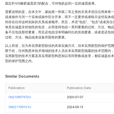
固定杆5与橡胶减震层7的配合，可对电机起到一定的减震效果。
需要说明的是，在本文中，诸如第一和第二等之类的关系术语仅仅用来将
或者操作与另一个实体或操作区分开来，而不一定要求或者暗示这些实体
间存在任何这种实际的关系或者顺序。而且，术语“包括”、“包含”或者其任
体意在涵盖非排他性的包含，从而使得包括一系列要素的过程、方法、物
备不仅包括那些要素，而且还包括没有明确列出的其他要素，或者是还包
过程、方法、物品或者设备所固有的要素。
以上所述，仅为本实用新型较佳的具体实施方式，但本实用新型的保护范
限于此，任何熟悉本技术领域的技术人员在本实用新型揭露的技术范围内
实用新型的技术方案及其实用新型构思加以等同替换或改变，都应涵盖在
型的保护范围之内。
Similar Documents
Publication
Publication Date
CN210957972U
2020-07-07
CN221709131U
2024-09-13