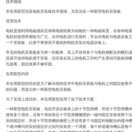
技术领域
本实用新型涉及电机安装板技术领域，尤其涉及一种新型电机安装板。
背景技术
电机是指利用电磁感应定律将电能转换为动能的一种电磁装置，在各种电
电机的使用率都较为广泛，在对电机进行安装时，常会在电机与电器设备
一个安装板，以便于将形状不规则的电机安装在电器设备上。
常见的电机安装板多为单一的板体，其上开设有多个与电机相配合的螺孔
其虽可使得电机便于安装，但安装在其上的电机工作时产生震动可能使得
孔脱离，固定效果不够牢固。
实用新型内容
本实用新型的目的是为了解决现有技术中电机安装板与电机之间固定效果
的问题，而提出的一种新型电机安装板。
为了实现上述目的，本实用新型采用了如下技术方案：
一种新型电机安装板，包括开设在板体上的十字型滑槽，所述十字型滑槽
接有多个滑块，且每个滑块靠近十字型滑槽侧壁的一端均固定安装有两个
应的固定杆，所述十字型滑槽的侧壁上开设有多个与固定杆相配合的缓冲
个缓冲槽与对应的固定杆之间均安装有一个弹簧，每个所述缓冲槽以及每