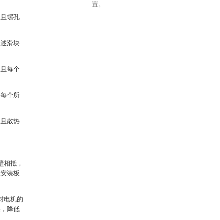
。
置。
，且螺孔
所述滑块
，且每个
，每个所
，且散热
壁相抵，
从安装板
对电机的
果，降低