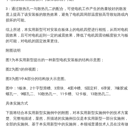
3：通过散热孔一与散热孔二的配合，可使电机工作产生的热量较好的散发
度上提高了该安装板的散热效果，避免了电机因局部温度较高导致短路或
损坏的可能。
综上所述，本实用新型可对安装在板体上的电机四壁进行相抵，从而对电
固效果，且可对电机起到一定的减震效果，降低了电机因震动幅度较大与
的可能，对电机的固定效果更佳。
附图说明
图1为本实用新型提出的一种新型电机安装板的结构示意图；
图2为图1的仰视图；
图3为图1中A部分的结构放大示意图。
图中：1板体、2十字型滑槽、3滑块、4缓冲槽、5固定杆、6弹簧、7橡胶减
螺孔一、9螺孔二、10散热孔一、11卡槽、12卡板、13散热孔二。
具体实施方式
下面将结合本实用新型实施例中的附图，对本实用新型实施例中的技术方
楚、完整地描述，显然，所描述的实施例仅仅是本实用新型一部分实施例
全部的实施例。基于本实用新型中的实施例，本领域普通技术人员在没有