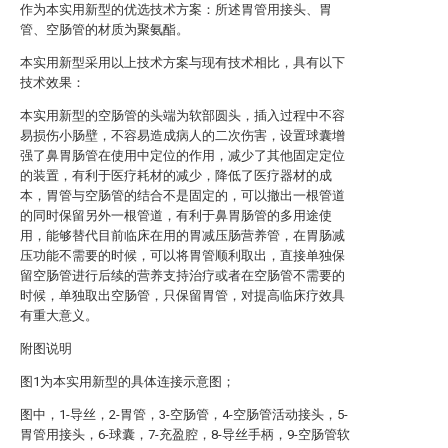
作为本实用新型的优选技术方案：所述胃管用接头、胃
管、空肠管的材质为聚氨酯。
本实用新型采用以上技术方案与现有技术相比，具有以下
技术效果：
本实用新型的空肠管的头端为软部圆头，插入过程中不容
易损伤小肠壁，不容易造成病人的二次伤害，设置球囊增
强了鼻胃肠管在使用中定位的作用，减少了其他固定定位
的装置，有利于医疗耗材的减少，降低了医疗器材的成
本，胃管与空肠管的结合不是固定的，可以撤出一根管道
的同时保留另外一根管道，有利于鼻胃肠管的多用途使
用，能够替代目前临床在用的胃减压肠营养管，在胃肠减
压功能不需要的时候，可以将胃管顺利取出，直接单独保
留空肠管进行后续的营养支持治疗或者在空肠管不需要的
时候，单独取出空肠管，只保留胃管，对提高临床疗效具
有重大意义。
附图说明
图1为本实用新型的具体连接示意图；
图中，1-导丝，2-胃管，3-空肠管，4-空肠管活动接头，5-
胃管用接头，6-球囊，7-充盈腔，8-导丝手柄，9-空肠管软