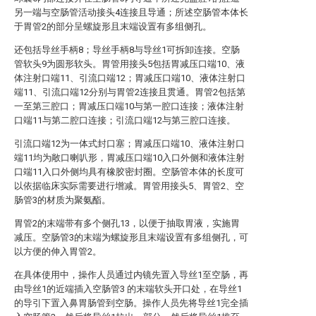
另一端与空肠管活动接头4连接且导通；所述空肠管本体长
于胃管2的部分呈螺旋形且末端设置有多组侧孔。
还包括导丝手柄8；导丝手柄8与导丝1可拆卸连接。空肠
管软头9为圆形软头。胃管用接头5包括胃减压口端10、液
体注射口端11、引流口端12；胃减压口端10、液体注射口
端11、引流口端12分别与胃管2连接且贯通。胃管2包括第
一至第三腔口；胃减压口端10与第一腔口连接；液体注射
口端11与第二腔口连接；引流口端12与第三腔口连接。
引流口端12为一体式封口塞；胃减压口端10、液体注射口
端11均为敞口喇叭形，胃减压口端10入口外侧和液体注射
口端11入口外侧均具有橡胶密封圈。空肠管本体的长度可
以依据临床实际需要进行增减。胃管用接头5、胃管2、空
肠管3的材质为聚氨酯。
胃管2的末端带有多个侧孔13，以便于抽取胃液，实施胃
减压。空肠管3的末端为螺旋形且末端设置有多组侧孔，可
以方便的伸入胃管2。
在具体使用中，操作人员通过内镜先置入导丝1至空肠，再
由导丝1的近端插入空肠管3 的末端软头开口处，在导丝1
的导引下置入鼻胃肠管到空肠。操作人员先将导丝1完全插