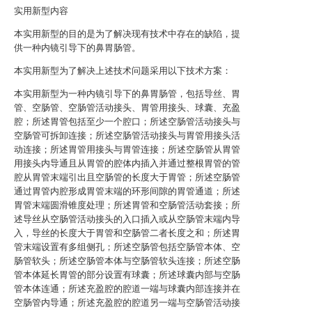
实用新型内容
本实用新型的目的是为了解决现有技术中存在的缺陷，提
供一种内镜引导下的鼻胃肠管。
本实用新型为了解决上述技术问题采用以下技术方案：
本实用新型为一种内镜引导下的鼻胃肠管，包括导丝、胃
管、空肠管、空肠管活动接头、胃管用接头、球囊、充盈
腔；所述胃管包括至少一个腔口；所述空肠管活动接头与
空肠管可拆卸连接；所述空肠管活动接头与胃管用接头活
动连接；所述胃管用接头与胃管连接；所述空肠管从胃管
用接头内导通且从胃管的腔体内插入并通过整根胃管的管
腔从胃管末端引出且空肠管的长度大于胃管；所述空肠管
通过胃管内腔形成胃管末端的环形间隙的胃管通道；所述
胃管末端圆滑锥度处理；所述胃管和空肠管活动套接；所
述导丝从空肠管活动接头的入口插入或从空肠管末端内导
入，导丝的长度大于胃管和空肠管二者长度之和；所述胃
管末端设置有多组侧孔；所述空肠管包括空肠管本体、空
肠管软头；所述空肠管本体与空肠管软头连接；所述空肠
管本体延长胃管的部分设置有球囊；所述球囊内部与空肠
管本体连通；所述充盈腔的腔道一端与球囊内部连接并在
空肠管内导通；所述充盈腔的腔道另一端与空肠管活动接