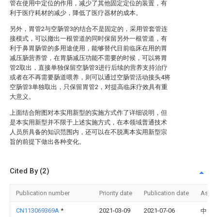
管在使用中定位的作用，减少了其他固定定位的装置，有
利于医疗耗材的减少，降低了医疗器材的成本。
另外，胃管2与空肠管3的结合不是固定的，采用管套管连
接模式，可以撤出一根管道的同时保留另外一根管道，有
利于鼻胃肠管的多用途使用，能够替代目前临床在用的胃
减压肠营养管，在胃肠减压功能不需要的时候，可以将胃
管2取出，直接单独保留空肠管3进行后续的营养支持治疗
或者在不再需要肠道喂养，则可以通过空肠管活动接头4将
空肠管3单独取出，只保留胃管2，对提高临床疗效具有重
大意义。
上面结合附图对本实用新型的实施方式作了详细说明，但
是本实用新型并不限于上述实施方式，在本领域普通技术
人员所具备的知识范围内，还可以在不脱离本实用新型宗
旨的前提下做出各种变化。
Cited By (2)
Publication number
Priority date
Publication date
Assi
CN113069369A
*
2021-03-09
2021-07-06
中国