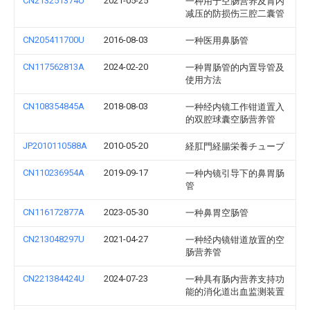
CN213251374U
2021-05-25
一种用于空肠营养及胃内
减压的防损伤三腔二囊管
CN205411700U
2016-08-03
一种医用鼻肠管
CN117562813A
2024-02-20
一种胃肠管的内置导管及
使用方法
CN108354845A
2018-08-03
一种经内镜工作钳道置入
的双腔球囊空肠营养管
JP2010110588A
2010-05-20
経肛門経腸栄養チューブ
CN110236954A
2019-09-17
一种内镜引导下的鼻胃肠
管
CN116172877A
2023-05-30
一种鼻胃空肠管
CN213048297U
2021-04-27
一种经内镜钳道放置的空
肠营养管
CN221384424U
2024-07-23
一种具有肠内营养支持功
能的消化道出血监测装置