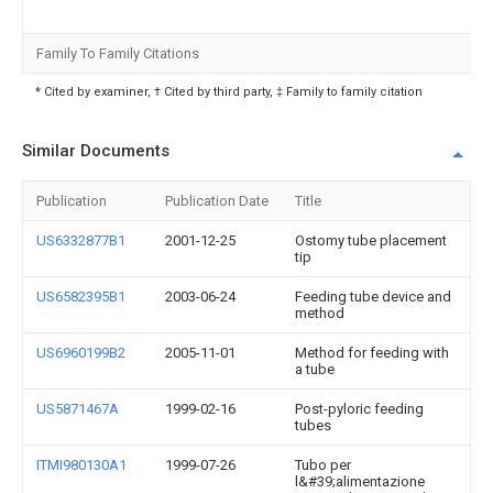
Family To Family Citations
* Cited by examiner, † Cited by third party, ‡ Family to family citation
Similar Documents
Publication
Publication Date
Title
US6332877B1
2001-12-25
Ostomy tube placement
tip
US6582395B1
2003-06-24
Feeding tube device and
method
US6960199B2
2005-11-01
Method for feeding with
a tube
US5871467A
1999-02-16
Post-pyloric feeding
tubes
ITMI980130A1
1999-07-26
Tubo per
l&#39;alimentazione