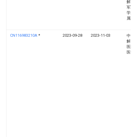
解放
军军
学第
属医
CN116983210A
*
2023-09-28
2023-11-03
中国
解放
医院
医学