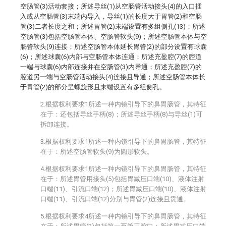
空肠管(3)活动套接；所述导丝(1)从空肠管活动接头(4)的入口插
入或从空肠管(3)末端内导入，导丝(1)的长度大于胃管(2)和空肠
管(3)二者长度之和；所述胃管(2)末端设置有多组侧孔(13)；所述
空肠管(3)包括空肠管本体、空肠管软头(9)；所述空肠管本体与空
肠管软头(9)连接；所述空肠管本体延长胃管(2)的部分设置有球囊
(6)；所述球囊(6)内部与空肠管本体连通；所述充盈腔(7)的腔道
一端与球囊(6)内部连接并在空肠管(3)内导通；所述充盈腔(7)的
腔道另一端与空肠管活动接头(4)连接且导通；所述空肠管本体长
于胃管(2)的部分呈螺旋形且末端设置有多组侧孔。
2.根据权利要求1所述一种内镜引导下的鼻胃肠管，其特征
在于：还包括导丝手柄(8)；所述导丝手柄(8)与导丝(1)可
拆卸连接。
3.根据权利要求1所述一种内镜引导下的鼻胃肠管，其特征
在于：所述空肠管软头(9)为圆形软头。
4.根据权利要求1所述一种内镜引导下的鼻胃肠管，其特征
在于：所述胃管用接头(5)包括胃减压口端(10)、液体注射
口端(11)、引流口端(12)；所述胃减压口端(10)、液体注射
口端(11)、引流口端(12)分别与胃管(2)连接且贯通。
5.根据权利要求4所述一种内镜引导下的鼻胃肠管，其特征