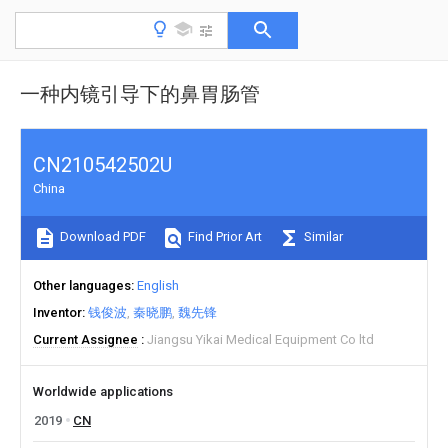
一种内镜引导下的鼻胃肠管
CN210542502U
China
Download PDF
Find Prior Art
Similar
Other languages
English
Inventor
钱俊波
秦晓鹏
魏先锋
Current Assignee
Jiangsu Yikai Medical Equipment Co ltd
Worldwide applications
2019
CN