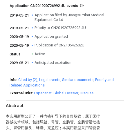
Application CN201920726992.4U events
Application filed by Jiangsu Yikai Medical
2019-05-21
Equipment Co ltd
Priority to CN201920726992.4U
2019-05-21
Application granted
2020-05-19
Publication of CN210542502U
2020-05-19
Active
Status
Anticipated expiration
2029-05-21
Info
Cited by (2)
Legal events
Similar documents
Priority and
Related Applications
External links
Espacenet
Global Dossier
Discuss
Abstract
本实用新型公开了一种内镜引导下的鼻胃肠管，属于医疗
器械技术领域。包括导丝、胃管、空肠管、空肠管活动接
头、胃管用接头、球囊、充盈腔；本实用新型采用管套管