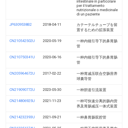
intestinale in particolare
per il trattamento
nutrizionale o medicinale
di un paziente
JP6309538B2
2018-04-11
カテーテルチューブを留
置するための拡張装置
CN210542502U
2020-05-19
一种内镜引导下的鼻胃肠
管
CN210750341U
2020-06-16
一种内镜引导下的鼻胃肠
管
CN205964672U
2017-02-22
一种胃减压联合空肠营养
球囊导管
CN219090772U
2023-05-30
一种胆道引流装置
CN214806925U
2021-11-23
一种可快速分离的肠内营
养及胃肠减压一体式装置
CN214232393U
2021-09-21
一种鼻胃肠双腔管