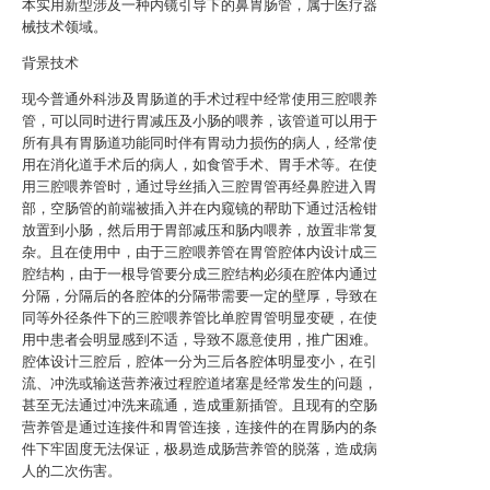
本实用新型涉及一种内镜引导下的鼻胃肠管，属于医疗器
械技术领域。
背景技术
现今普通外科涉及胃肠道的手术过程中经常使用三腔喂养
管，可以同时进行胃减压及小肠的喂养，该管道可以用于
所有具有胃肠道功能同时伴有胃动力损伤的病人，经常使
用在消化道手术后的病人，如食管手术、胃手术等。在使
用三腔喂养管时，通过导丝插入三腔胃管再经鼻腔进入胃
部，空肠管的前端被插入并在内窥镜的帮助下通过活检钳
放置到小肠，然后用于胃部减压和肠内喂养，放置非常复
杂。且在使用中，由于三腔喂养管在胃管腔体内设计成三
腔结构，由于一根导管要分成三腔结构必须在腔体内通过
分隔，分隔后的各腔体的分隔带需要一定的壁厚，导致在
同等外径条件下的三腔喂养管比单腔胃管明显变硬，在使
用中患者会明显感到不适，导致不愿意使用，推广困难。
腔体设计三腔后，腔体一分为三后各腔体明显变小，在引
流、冲洗或输送营养液过程腔道堵塞是经常发生的问题，
甚至无法通过冲洗来疏通，造成重新插管。且现有的空肠
营养管是通过连接件和胃管连接，连接件的在胃肠内的条
件下牢固度无法保证，极易造成肠营养管的脱落，造成病
人的二次伤害。