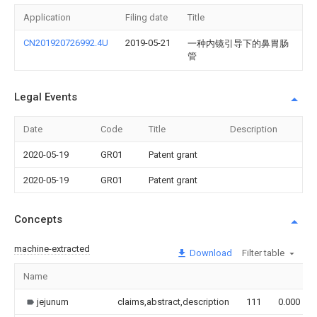
Application
Filing date
Title
CN201920726992.4U
2019-05-21
一种内镜引导下的鼻胃肠
管
Legal Events
Date
Code
Title
Description
2020-05-19
GR01
Patent grant
2020-05-19
GR01
Patent grant
Concepts
machine-extracted
Download
Filter table
Name
jejunum
claims,abstract,description
111
0.000