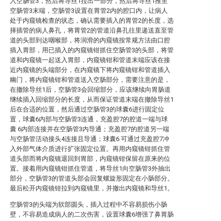
入空肠管3，然后将导丝1拉出一部分，然后将导丝1推至
空肠管3末端，空肠管3设置在胃管2内的腔口内，让病人
处于内窥镜检查的状态，确认需要插入的胃管2的长度，选
择插管的病人鼻孔，将胃管2的管道沿鼻孔往里递送直至管
道的头部到达咽喉部，将润滑的内窥镜按常规方法由口腔
插入胃部，用已插入的内窥镜钳抓住空肠管3的头部，将管
道和内窥镜一起送入胃部，内窥镜钳和管道末端应该在接
近内窥镜的头端部分，在内窥镜下将内窥镜钳和管道插入
幽门，将内窥镜钳和管道送入空肠部分，需要注意的是，
在撤除导丝1后，空肠管3会回缩部分，应该继续向胃肠道
继续插入回缩部分的长度，从而保证管道末端在撤除导丝1
后在合适的位置，然后通过空肠管3的球囊6进行固定位
置，球囊6内部与空肠管3连通，充盈腔7的腔道一端与球
囊 6内部连接并在空肠管3内导通；充盈腔7的腔道另一端
与空肠管活动接头4连接且导通；球囊6 可通过充盈腔7冲
入外部气体介质进行扩张固定位置。再用内窥镜钳抓住管
道头部而将内窥镜退回到胃部，内窥镜钳保留在原来的位
置。接着用内窥镜钳抓住管道，将导丝1向空肠管3外抽出
部分，空肠管3的管道头部会回复螺旋形固定在小肠部分。
最后松开内窥镜钳拉到内窥镜里，并撤出内窥镜和导丝1。
空肠管3的头端为软部圆头，插入过程中不容易损伤小肠
壁，不容易造成病人的二次伤害，设置球囊6增强了鼻胃肠