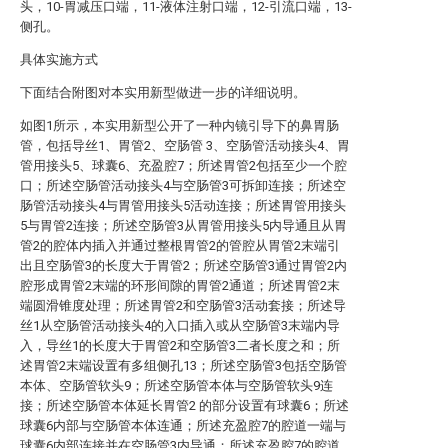
头，10-胃减压口端，11-液体注射口端，12-引流口端，13-
侧孔。
具体实施方式
下面结合附图对本实用新型做进一步的详细说明。
如图1所示，本实用新型公开了一种内镜引导下的鼻胃肠
管，包括导丝1、胃管2、空肠管 3、空肠管活动接头4、胃
管用接头5、球囊6、充盈腔7；所述胃管2包括至少一个腔
口；所述空肠管活动接头4与空肠管3可拆卸连接；所述空
肠管活动接头4与胃管用接头5活动连接；所述胃管用接头
5与胃管2连接；所述空肠管3从胃管用接头5内导通且从胃
管2的腔体内插入并通过整根胃管2的管腔从胃管2末端引
出且空肠管3的长度大于胃管2；所述空肠管3通过胃管2内
腔形成胃管2末端的环形间隙的胃管2通道；所述胃管2末
端圆滑锥度处理；所述胃管2和空肠管3活动套接；所述导
丝1从空肠管活动接头4的入口插入或从空肠管3末端内导
入，导丝1的长度大于胃管2和空肠管3二者长度之和；所
述胃管2末端设置有多组侧孔13；所述空肠管3包括空肠管
本体、空肠管软头9；所述空肠管本体与空肠管软头9连
接；所述空肠管本体延长胃管2 的部分设置有球囊6；所述
球囊6内部与空肠管本体连通；所述充盈腔7的腔道一端与
球囊6内部连接并在空肠管3内导通；所述充盈腔7的腔道