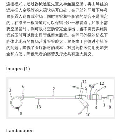
连接模式，通过器械通道先置入导丝至空肠，再由导丝的
近端插入空肠管的末端软头开口处，在导丝的导引下将鼻
胃肠置入到胃或空肠，同时胃管和空肠管的结合不是固定
的，在撤出一根管道时可以保留另外一根管道，如果不需
要空肠管时，则可以将空肠管完全撤出，当不需要实施胃
管减压时可以撤出胃管保留空肠管。在等同外径的情况下
腔体比现有的胃肠营养管管腔大，避免由于腔体过小堵管
的问题，降低了医疗器材的成本，对提高临床使用更加安
全和方便，降低患者的痛苦及疗效具有重大意义。
Images (
1
)
Landscapes