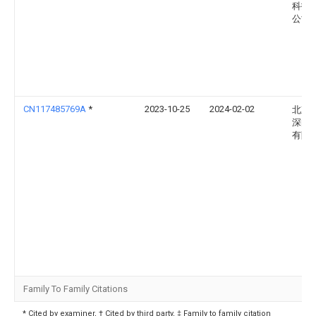
科技
公司
CN117485769A
*
2023-10-25
2024-02-02
北京
深向
有限
Family To Family Citations
* Cited by examiner, † Cited by third party, ‡ Family to family citation