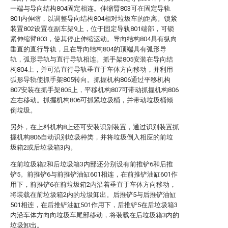
一端与导向结构804固定相连。伸缩臂803可在固定导轨
801内伸缩，以调整导向结构804相对垃圾车的距离。锁紧
装置802设置在副车架9上，位于固定导轨801端部，可锁
紧伸缩臂803，使其停止伸缩运动。导向结构804具有纵向
垂直的直行导轨，且在导向结构804的顶端具有弧形导
轨，弧形导轨与直行导轨相连。抓手架805安装在导向结
构804上，并可沿直行导轨垂直于车体方向移动，并利用
弧形导轨使抓手架805转向。抓握机构806通过平移机构
807安装在抓手架805上，平移机构807可带动抓握机构806
左右移动。抓握机构806可抓紧垃圾桶，并带动垃圾桶倾
倒垃圾。
另外，在上料机构8上还可安装识别装置，通过识别装置抓
握机构806自动识别垃圾种类，并将垃圾倒入相应的前垃
圾箱2或后垃圾箱3内。
在前垃圾箱2和后垃圾箱3内部还分别设有前推铲6和后推
铲5。前推铲6与前推铲油缸601相连，在前推铲油缸601作
用下，前推铲6在前垃圾箱2内沿着垂直于车体方向移动，
将装载在前垃圾箱2内的垃圾卸出。后推铲5与后推铲油缸
501相连，在后推铲油缸501作用下，后推铲5在后垃圾箱3
内沿车体方向向垃圾车尾部移动，将装载在后垃圾箱3内的
垃圾卸出。