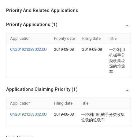
Priority And Related Applications
Priority Applications (1)
Application
Priority date
Filing date
Title
CN201921283002.0U
2019-08-08
2019-08-08
一种利用
机械手分
类收集垃
圾的垃圾
车
Applications Claiming Priority (1)
Application
Filing date
Title
CN201921283002.0U
2019-08-08
一种利用机械手分类收集
垃圾的垃圾车