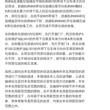
构806及满载垃圾桶在平移机构807的带动下沿车体方向向
后滑动，抓握机构806带动垃圾桶沿着导向机构804翻转，
B类垃圾在重力作用下投入到后垃圾箱3的后投料口301
内，倒完垃圾后，在抓手架805带领下，抓握机构806和垃
圾桶返回导向机构804下部，抓握机构806松开垃圾桶完成
B类垃圾的收集工作。从而完成不同类垃圾的收集。
在卸载前垃圾箱2内垃圾时，先打开侧门7，然后前推铲6
在前推铲油缸601的作用下沿垂直车体方向将A类垃圾推
出。在卸载后垃圾箱3内垃圾时，先打开尾门4，然后后推
铲5在后推铲油缸501的作用下沿车体方向向车尾部将B类
垃圾推出。从而实现不同类垃圾的分类卸载，由于卸载方
向不同，在不移动垃圾车的情况下，就可最大程度的避免
不同类垃圾的相互混淆。
虽然上面结合本实用新型的优选实施例对本实用新型的原
理进行了详细的描述，本领域技术人员应该理解，上述实
施例仅仅是对本实用新型的示意性实现方式的解释，并非
对本实用新型包含范围的限定。实施例中的细节并不构成
对本实用新型范围的限制，在不背离本实用新型的精神和
范围的情况下，任何基于本实用新型技术方案的等效变
换、简单替换等显而易见的改变，均落在本实用新型保护
范围之内。