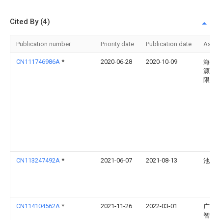
Cited By (4)
Publication number
Priority date
Publication date
Assi
CN111746986A
*
2020-06-28
2020-10-09
海汇
源汽
限公
CN113247492A
*
2021-06-07
2021-08-13
池国
CN114104562A
*
2021-11-26
2022-03-01
广东
智能