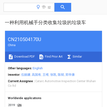
一种利用机械手分类收集垃圾的垃圾车
CN210504170U
China
Download PDF
Find Prior Art
Similar
Other languages
English
Inventor
伍丽娜
高国有
王维
张凯
陈韬
郑华康
Current Assignee
Catarc Automotive Inspection Center Wuhan
Co ltd
Worldwide applications
2019
CN