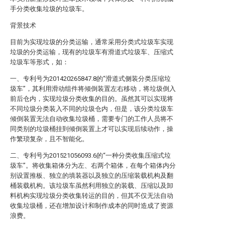
手分类收集垃圾的垃圾车。
背景技术
目前为实现垃圾的分类运输，通常采用分类式垃圾车实现
垃圾的分类运输，现有的垃圾车有滑道式垃圾车、压缩式
垃圾车等形式，如：
一、专利号为201420265847.8的“滑道式侧装分类压缩垃
圾车”，其利用滑动组件将倾倒装置左右移动，将垃圾倒入
前后仓内，实现垃圾分类收集的目的。虽然其可以实现将
不同垃圾分类装入不同的垃圾仓内，但是，该分类垃圾车
倾倒装置无法自动收集垃圾桶，需要专门的工作人员将不
同类别的垃圾桶挂到倾倒装置上才可以实现后续动作，操
作繁琐复杂，且不智能化。
二、专利号为201521056093.6的“一种分类收集压缩式垃
圾车”。将收集箱体分为左、右两个箱体，在每个箱体内分
别设置推板、独立的填装器以及独立的压缩装载机构及翻
桶装载机构。该垃圾车虽然利用独立的装载、压缩以及卸
料机构实现垃圾分类收集转运的目的，但其不仅无法自动
收集垃圾桶，还在增加设计和制作成本的同时造成了资源
浪费。