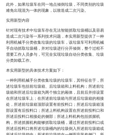
此外，如果垃圾车在同一地点倾倒垃圾，不同类别的垃圾
难免出现混为一体的现象，以致造成二次污染。
实用新型内容
针对现有技术中垃圾车存在无法智能抓取垃圾桶以及容易
造成二次污染等一系列技术问题，本实用新型提供了一种
利用机械手分类收集垃圾的垃圾车，该垃圾车可利用机械
手自动抓取垃圾桶，并对垃圾进行分开倾倒，整个过程不
需要工作人员参与，可完全实现垃圾自动分类收集、垃圾
分类卸载工作。
本实用新型的具体技术方案如下：
一种利用机械手分类收集垃圾的垃圾车，其特征在于，所
述垃圾车包括前垃圾箱、后垃圾箱和上料机构；所述前垃
圾箱和所述后垃圾箱为两个独立的厢体，且前后并排设置
在所述垃圾车上；在所述前垃圾箱与所述后垃圾箱的相接
处，所述前垃圾箱顶部设置有前投料口；所述后垃圾箱顶
部设置有后投料口；所述上料机构设置在所述前投料口和
所述后投料口相接处的侧部；所述上料机构包括抓握机
构，所述抓握机构能够抓取垃圾桶，通过所述前投料口或
所述后投料口将所述垃圾桶内的垃圾倒入所述前垃圾箱或
所述后垃圾箱中；所述前垃圾箱在一侧面安装有侧门，所