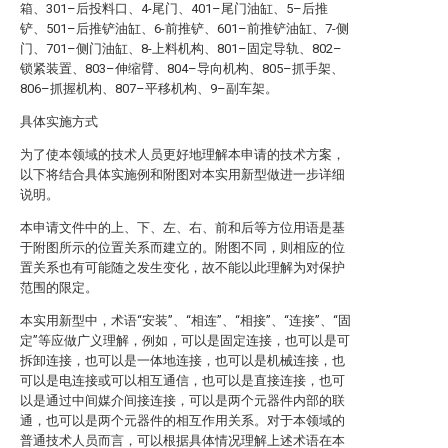
箱、301–后投料口、4-尾门、401–尾门油缸、5–后推
铲、501–后推铲油缸、6-前推铲、601–前推铲油缸、7-侧
门、701–侧门油缸、8-上料机构、801–固定导轨、802–
锁紧装置、803–伸缩臂、804–导向机构、805–抓手架、
806–抓握机构、807–平移机构、9–副车架。
具体实施方式
为了使本领域的技术人员更好地理解本申请的技术方案，
以下将结合具体实施例和附图对本实用新型做进一步详细
说明。
本申请文件中的上、下、左、右、前和后等方位用语是基
于附图所示的位置关系而建立的。附图不同，则相应的位
置关系也有可能随之发生变化，故不能以此理解为对保护
范围的限定。
本实用新型中，术语“安装”、“相连”、“相接”、“连接”、“固
定”等应做广义理解，例如，可以是固定连接，也可以是可
拆卸连接，也可以是一体地连接，也可以是机械连接，也
可以是电连接或可以相互通信，也可以是直接连接，也可
以是通过中间媒介间接连接，可以是两个元器件内部的联
通，也可以是两个元器件的相互作用关系。对于本领域的
普通技术人员而言，可以根据具体情况理解上述术语在本