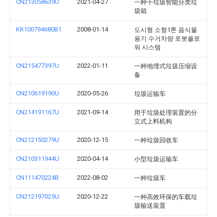
CN213058639U
2021-04-27
一种干垃圾智能分类垃
圾箱
KR100794680B1
2008-01-14
도시형 소형1톤 음식물
용기 수거차량 로봇플로
워 시스템
CN215477397U
2022-01-11
一种地埋式垃圾压缩设
备
CN210619190U
2020-05-26
垃圾运输车
CN214191167U
2021-09-14
用于垃圾处理装置的分
立式上料机构
CN212150279U
2020-12-15
一种垃圾回收车
CN210311944U
2020-04-14
小型垃圾运输车
CN111470224B
2022-08-02
一种垃圾车
CN212197025U
2020-12-22
一种高效环保的车载垃
圾输送装置