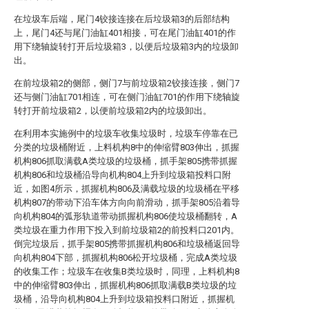
在垃圾车后端，尾门4铰接连接在后垃圾箱3的后部结构
上，尾门4还与尾门油缸401相接，可在尾门油缸401的作
用下绕轴旋转打开后垃圾箱3，以便后垃圾箱3内的垃圾卸
出。
在前垃圾箱2的侧部，侧门7与前垃圾箱2铰接连接，侧门7
还与侧门油缸701相连，可在侧门油缸701的作用下绕轴旋
转打开前垃圾箱2，以便前垃圾箱2内的垃圾卸出。
在利用本实施例中的垃圾车收集垃圾时，垃圾车停靠在已
分类的垃圾桶附近，上料机构8中的伸缩臂803伸出，抓握
机构806抓取满载A类垃圾的垃圾桶，抓手架805携带抓握
机构806和垃圾桶沿导向机构804上升到垃圾箱投料口附
近，如图4所示，抓握机构806及满载垃圾的垃圾桶在平移
机构807的带动下沿车体方向向前滑动，抓手架805沿着导
向机构804的弧形轨道带动抓握机构806使垃圾桶翻转，A
类垃圾在重力作用下投入到前垃圾箱2的前投料口201内。
倒完垃圾后，抓手架805携带抓握机构806和垃圾桶返回导
向机构804下部，抓握机构806松开垃圾桶，完成A类垃圾
的收集工作；垃圾车在收集B类垃圾时，同理，上料机构8
中的伸缩臂803伸出，抓握机构806抓取满载B类垃圾的垃
圾桶，沿导向机构804上升到垃圾箱投料口附近，抓握机