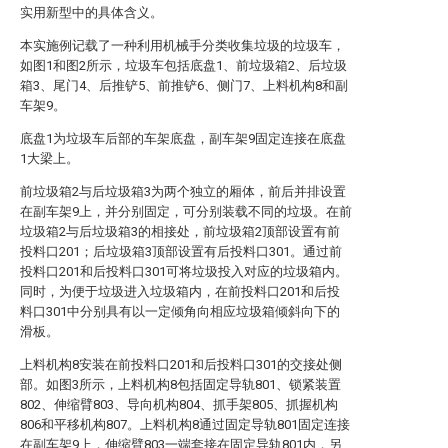
实用新型中的具体含义。
本实施例记载了一种利用机械手分类收集垃圾的垃圾车，
如图1和图2所示，垃圾车包括底盘1、前垃圾箱2、后垃圾
箱3、尾门4、后推铲5、前推铲6、侧门7、上料机构8和副
车架9。
底盘1为垃圾车后部的车架底盘，副车架9固定连接在底盘
1大梁上。
前垃圾箱2与后垃圾箱3为两个独立的厢体，前后并排设置
在副车架9上，并分别固定，可分别装载不同的垃圾。在前
垃圾箱2与后垃圾箱3的相接处，前垃圾箱2顶部设置有前
投料口201；后垃圾箱3顶部设置有后投料口301。通过前
投料口201和后投料口301可将垃圾投入对应的垃圾箱内。
同时，为便于垃圾进入垃圾箱内，在前投料口201和后投
料口301中分别具有以一定倾角向相应垃圾箱倾斜向下的
滑板。
上料机构8安装在前投料口201和后投料口301的交接处侧
部。如图3所示，上料机构8包括固定导轨801、锁紧装置
802、伸缩臂803、导向机构804、抓手架805、抓握机构
806和平移机构807。上料机构8通过固定导轨801固定连接
在副车架9上，伸缩臂803一端套接在固定导轨801内，另