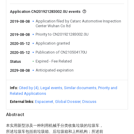
Application CN201921283002.0U events
Application filed by Catarc Automotive Inspection
2019-08-08
Center Wuhan Co ltd
Priority to CN201921283002.0U
2019-08-08
Application granted
2020-05-12
Publication of CN210504170U
2020-05-12
Expired - Fee Related
Status
Anticipated expiration
2029-08-08
Info
Cited by (4)
Legal events
Similar documents
Priority and
Related Applications
External links
Espacenet
Global Dossier
Discuss
Abstract
本实用新型涉及一种利用机械手分类收集垃圾的垃圾车，
所述垃圾车包括前垃圾箱、后垃圾箱和上料机构；所述前