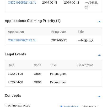
CN201920892142.1U
2019-06-13
2019-06-13
一种氮化
炉
Applications Claiming Priority (1)
Application
Filing date
Title
CN201920892142.1U
2019-06-13
一种氮化炉
Legal Events
Date
Code
Title
Description
2020-04-03
GR01
Patent grant
2020-04-03
GR01
Patent grant
Concepts
machine-extracted
Download
Filter table