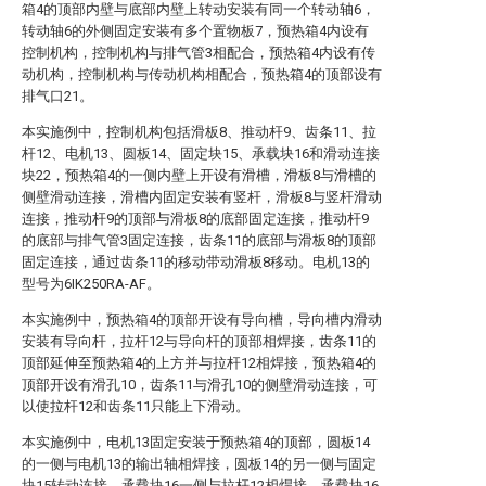
箱4的顶部内壁与底部内壁上转动安装有同一个转动轴6，
转动轴6的外侧固定安装有多个置物板7，预热箱4内设有
控制机构，控制机构与排气管3相配合，预热箱4内设有传
动机构，控制机构与传动机构相配合，预热箱4的顶部设有
排气口21。
本实施例中，控制机构包括滑板8、推动杆9、齿条11、拉
杆12、电机13、圆板14、固定块15、承载块16和滑动连接
块22，预热箱4的一侧内壁上开设有滑槽，滑板8与滑槽的
侧壁滑动连接，滑槽内固定安装有竖杆，滑板8与竖杆滑动
连接，推动杆9的顶部与滑板8的底部固定连接，推动杆9
的底部与排气管3固定连接，齿条11的底部与滑板8的顶部
固定连接，通过齿条11的移动带动滑板8移动。电机13的
型号为6IK250RA-AF。
本实施例中，预热箱4的顶部开设有导向槽，导向槽内滑动
安装有导向杆，拉杆12与导向杆的顶部相焊接，齿条11的
顶部延伸至预热箱4的上方并与拉杆12相焊接，预热箱4的
顶部开设有滑孔10，齿条11与滑孔10的侧壁滑动连接，可
以使拉杆12和齿条11只能上下滑动。
本实施例中，电机13固定安装于预热箱4的顶部，圆板14
的一侧与电机13的输出轴相焊接，圆板14的另一侧与固定
块15转动连接，承载块16一侧与拉杆12相焊接，承载块16