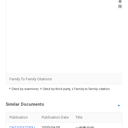
泰电
限公
Family To Family Citations
* Cited by examiner, † Cited by third party, ‡ Family to family citation
Similar Documents
Publication
Publication Date
Title
CN210237750U
2020-04-03
一种氮化炉