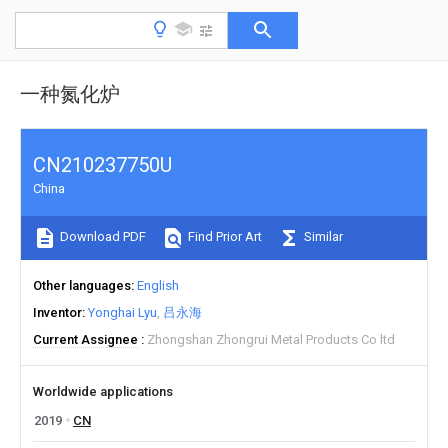
一种氮化炉
CN210237750U
China
Download PDF
Find Prior Art
Similar
Other languages
English
Inventor
Yonghai Lyu
吕永海
Current Assignee
Zhongshan Zhongrui Metal Products Co ltd
Worldwide applications
2019
CN