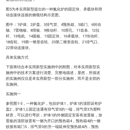
图5为本实用新型提出的一种氮化炉的固定块、承载块和滑
动连接块连接的侧视结构示意图。
图中：1炉体、2炉盖、3排气管、4预热箱、5箱门、6转动
轴、7置物板、8滑板、9推动杆、10滑孔、11齿条、12拉
杆、13电机、14圆板、15固定块、16承载块、17传动杆、
18齿轮、19第一锥形齿轮、20第二锥形齿轮、21排气口、
22滑动连接块。
具体实施方式
下面将结合本实用新型实施例中的附图，对本实用新型实
施例中的技术方案进行清楚、完整地描述，显然，所描述
的实施例仅仅是本实用新型一部分实施例，而不是全部的
实施例。
实施例一
参照图1-5，一种氮化炉，包括炉体1，炉体1的顶部设有炉
盖2，炉体1上固定连通有排气管3的一端，排气管3为塑料
材质，可以进行弯折，炉体1的外侧固定安装有放置板，放
置板的顶部放置有一侧为开口的预热箱4，预热箱4的一侧
铰接有箱门5，排气管3的另一端延伸至预热箱4内，预热