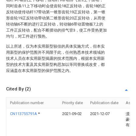
同时齿条11上下移动时会使齿轮18正反转动，齿轮18的正
反转动使传动杆17带动第一锥形齿轮19正反转动，第一锥
形齿轮19正反转动带动第二锥形齿轮20正反转动，从而使
转动轴6不断的进行正反转动，转动轴6带动置物板7上的
工件正反转动，配合不断摆动的排气管3，使工件受热更加
均匀，对工件进行预热。
以上所述，仅为本实用新型较佳的具体实施方式，但本实
用新型的保护范围并不局限于此，任何熟悉本技术领域的
技术人员在本实用新型揭露的技术范围内，根据本实用新
型的技术方案及其实用新型构思加以等同替换或改变，都
应涵盖在本实用新型的保护范围之内。
Cited By (2)
Publication number
Priority date
Publication date
Assi
CN113755791A
*
2021-09-02
2021-12-07
溧阳
豪热
有限