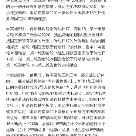
块15转动连接，承载块16一侧与拉杆12相焊接，承载块16
的另一侧开设有矩形连接槽，滑动连接块22滑动安装于矩
形连接槽内，滑动连接块22的一侧延伸至承载块16的外侧
并与固定块15转动连接。
本实施例中，传动机构包括传动杆17、齿轮18、第一锥形
齿轮19和第二锥形齿轮20，预热箱4的顶部内壁上通过焊
接固定安装有轴承的外圈，传动杆17的外侧与轴承的内圈
相焊接，齿轮18固定套设于传动杆17的外侧，齿条11与齿
轮18相啮合，第一锥形齿轮19通过焊接固定安装于传动杆
17的一端，第二锥形齿轮20固定套设于转动轴6的外侧，
第一锥形齿轮19与第二锥形齿轮20相啮合。
本实施例中，使用时，将需要加工的工件一部分放进炉体1
内，一部分放进预热箱4内的置物板7上，炉体1加工时排
出的热量经排气管3导入到预热箱4内，通过电机开关启动
电机13，电机13带动圆板14和固定块15转动，固定块15的
转动使滑动连接块22在矩形连接槽内水平滑动，圆板14的
直径小于矩形连接槽的长度，固定块15移动至圆板14最左
或最右边时，滑动连接块22不能移动至矩形连接槽的左右
最边缘，随着圆板14带动固定块15的转动，可以使承载块
16不断的上下移动，承载块16带动拉杆12不断的进行上下
运动，拉杆12带动齿条11运动，齿条11通过滑板8带动推
动杆9不断的上下移动，推动杆9带动排气管3上下摆动，