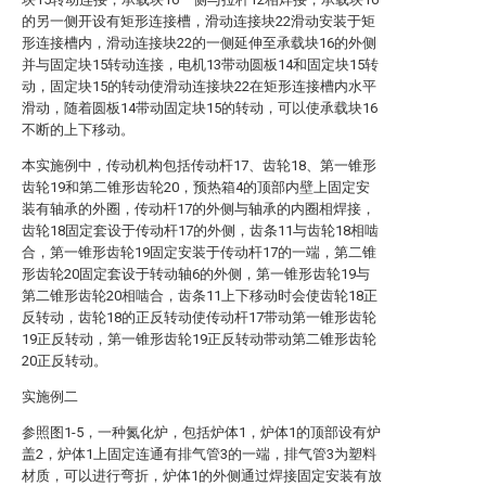
的另一侧开设有矩形连接槽，滑动连接块22滑动安装于矩
形连接槽内，滑动连接块22的一侧延伸至承载块16的外侧
并与固定块15转动连接，电机13带动圆板14和固定块15转
动，固定块15的转动使滑动连接块22在矩形连接槽内水平
滑动，随着圆板14带动固定块15的转动，可以使承载块16
不断的上下移动。
本实施例中，传动机构包括传动杆17、齿轮18、第一锥形
齿轮19和第二锥形齿轮20，预热箱4的顶部内壁上固定安
装有轴承的外圈，传动杆17的外侧与轴承的内圈相焊接，
齿轮18固定套设于传动杆17的外侧，齿条11与齿轮18相啮
合，第一锥形齿轮19固定安装于传动杆17的一端，第二锥
形齿轮20固定套设于转动轴6的外侧，第一锥形齿轮19与
第二锥形齿轮20相啮合，齿条11上下移动时会使齿轮18正
反转动，齿轮18的正反转动使传动杆17带动第一锥形齿轮
19正反转动，第一锥形齿轮19正反转动带动第二锥形齿轮
20正反转动。
实施例二
参照图1-5，一种氮化炉，包括炉体1，炉体1的顶部设有炉
盖2，炉体1上固定连通有排气管3的一端，排气管3为塑料
材质，可以进行弯折，炉体1的外侧通过焊接固定安装有放