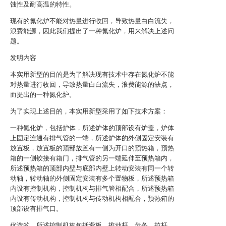
蚀性及耐高温的特性。
现有的氮化炉不能对热量进行收回，导致热量白白流失，
浪费能源，因此我们提出了一种氮化炉，用来解决上述问
题。
发明内容
本实用新型的目的是为了解决现有技术中存在氮化炉不能
对热量进行收回，导致热量白白流失，浪费能源的缺点，
而提出的一种氮化炉。
为了实现上述目的，本实用新型采用了如下技术方案：
一种氮化炉，包括炉体，所述炉体的顶部设有炉盖，炉体
上固定连通有排气管的一端，所述炉体的外侧固定安装有
放置板，放置板的顶部放置有一侧为开口的预热箱，预热
箱的一侧铰接有箱门，排气管的另一端延伸至预热箱内，
所述预热箱的顶部内壁与底部内壁上转动安装有同一个转
动轴，转动轴的外侧固定安装有多个置物板，所述预热箱
内设有控制机构，控制机构与排气管相配合，所述预热箱
内设有传动机构，控制机构与传动机构相配合，预热箱的
顶部设有排气口。
优选的，所述控制机构包括滑板、推动杆、齿条、拉杆、