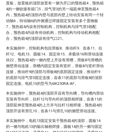
置板，放置板的顶部放置有一侧为开口的预热箱4，预热箱
4的一侧铰接有箱门5，排气管3的另一端延伸至预热箱4
内，预热箱4的顶部内壁与底部内壁上转动安装有同一个转
动轴6，转动轴6的外侧通过焊接固定安装有多个置物板
7，预热箱4内设有控制机构，控制机构与排气管3相配
合，预热箱4内设有传动机构，控制机构与传动机构相配
合，预热箱4的顶部设有排气口21。
本实施例中，控制机构包括滑板8、推动杆9、齿条11、拉
杆12、电机13、圆板14、固定块15、承载块16和滑动连接
块22，预热箱4的一侧内壁上开设有滑槽，滑板8与滑槽的
侧壁滑动连接，滑槽内固定安装有竖杆，滑板8与竖杆滑动
连接，推动杆9的顶部与滑板8的底部固定连接，推动杆9
的底部与排气管3固定连接，齿条11的底部与滑板8的顶部
固定连接。电机13的型号为6IK250RA-AF。
本实施例中，预热箱4的顶部开设有导向槽，导向槽内滑动
安装有导向杆，拉杆12与导向杆的顶部相焊接，齿条11的
顶部延伸至预热箱4的上方并与拉杆12相焊接，预热箱4的
顶部开设有滑孔10，齿条11与滑孔10的侧壁滑动连接。
本实施例中，电机13固定安装于预热箱4的顶部，圆板14
的一侧与电机13的输出轴相焊接，圆板14的另一侧与固定