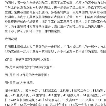
的同时，另一侧在自动铣削加工，提高了加工效率。机座上的两个动力头
了对工件的左右双面同时铣削加工，进一步提高了加工效率，降低了劳动
主轴分别由各自的伺服电机驱动、多级齿轮降速，因此两侧的刀具可以各
级调速，有利于刀具磨损补偿和保证表面加工质量；两个主轴箱可以由驱
滑轨座进行轴向坐标调整，满足了工件加工厚度尺寸要求，并且回转工作
时，两个主轴箱可相背移动而张开，因此避开了回转工作台上的夹具组件
生干涉，保证了回转工作台工作的稳定性。
附图说明
附图用来提供对本实用新型的进一步理解，并且构成说明书的一部分，与
型的实施例一起用于解释本实用新型，并不构成对本实用新型的限制。在
图1是一种转向垂臂的结构示意图；
图2是本实用新型的立体结构示意图；
图3是图2中A部分的放大示意图；
图4是图2的左侧视图。
图中标记为：1.转向垂臂；11.待加工端；2.机座；3.回转工作台；31.油管；
座；411.直线滑轨；42.主轴箱；421.主轴；43.铣削刀具；44.驱动丝杠；44
杠；442.丝杠伺服电机；45.主轴伺服电机；5.夹具组件；51.夹具座；511.
512.立座；52.第一转角油缸；53.第二转角油缸；54.第一夹头；55.第二夹头