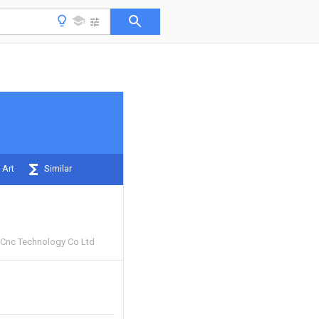
 Art
Similar
 Cnc Technology Co Ltd