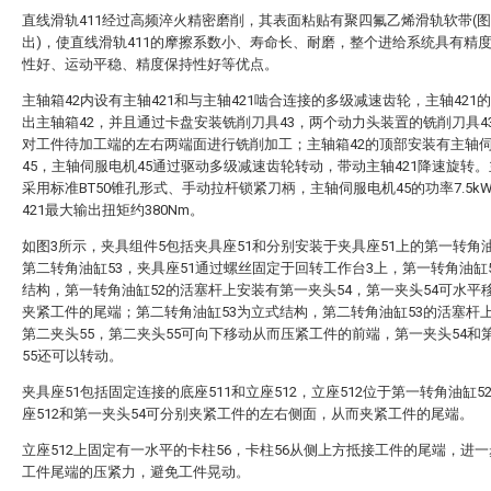
直线滑轨411经过高频淬火精密磨削，其表面粘贴有聚四氟乙烯滑轨软带(
出)，使直线滑轨411的摩擦系数小、寿命长、耐磨，整个进给系统具有精
性好、运动平稳、精度保持性好等优点。
主轴箱42内设有主轴421和与主轴421啮合连接的多级减速齿轮，主轴421
出主轴箱42，并且通过卡盘安装铣削刀具43，两个动力头装置的铣削刀具4
对工件待加工端的左右两端面进行铣削加工；主轴箱42的顶部安装有主轴
45，主轴伺服电机45通过驱动多级减速齿轮转动，带动主轴421降速旋转。主
采用标准BT50锥孔形式、手动拉杆锁紧刀柄，主轴伺服电机45的功率7.5k
421最大输出扭矩约380Nm。
如图3所示，夹具组件5包括夹具座51和分别安装于夹具座51上的第一转角油
第二转角油缸53，夹具座51通过螺丝固定于回转工作台3上，第一转角油缸
结构，第一转角油缸52的活塞杆上安装有第一夹头54，第一夹头54可水平
夹紧工件的尾端；第二转角油缸53为立式结构，第二转角油缸53的活塞杆
第二夹头55，第二夹头55可向下移动从而压紧工件的前端，第一夹头54和
55还可以转动。
夹具座51包括固定连接的底座511和立座512，立座512位于第一转角油缸5
座512和第一夹头54可分别夹紧工件的左右侧面，从而夹紧工件的尾端。
立座512上固定有一水平的卡柱56，卡柱56从侧上方抵接工件的尾端，进
工件尾端的压紧力，避免工件晃动。