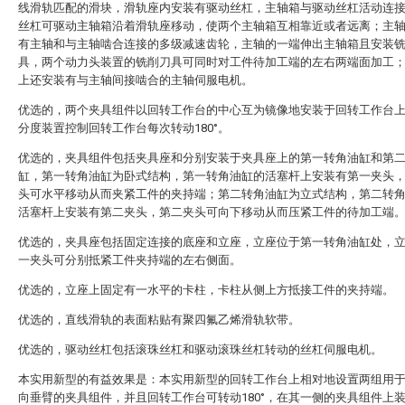
线滑轨匹配的滑块，滑轨座内安装有驱动丝杠，主轴箱与驱动丝杠活动连
丝杠可驱动主轴箱沿着滑轨座移动，使两个主轴箱互相靠近或者远离；主
有主轴和与主轴啮合连接的多级减速齿轮，主轴的一端伸出主轴箱且安装
具，两个动力头装置的铣削刀具可同时对工件待加工端的左右两端面加工
上还安装有与主轴间接啮合的主轴伺服电机。
优选的，两个夹具组件以回转工作台的中心互为镜像地安装于回转工作台
分度装置控制回转工作台每次转动180°。
优选的，夹具组件包括夹具座和分别安装于夹具座上的第一转角油缸和第
缸，第一转角油缸为卧式结构，第一转角油缸的活塞杆上安装有第一夹头
头可水平移动从而夹紧工件的夹持端；第二转角油缸为立式结构，第二转
活塞杆上安装有第二夹头，第二夹头可向下移动从而压紧工件的待加工端
优选的，夹具座包括固定连接的底座和立座，立座位于第一转角油缸处，
一夹头可分别抵紧工件夹持端的左右侧面。
优选的，立座上固定有一水平的卡柱，卡柱从侧上方抵接工件的夹持端。
优选的，直线滑轨的表面粘贴有聚四氟乙烯滑轨软带。
优选的，驱动丝杠包括滚珠丝杠和驱动滚珠丝杠转动的丝杠伺服电机。
本实用新型的有益效果是：本实用新型的回转工作台上相对地设置两组用
向垂臂的夹具组件，并且回转工作台可转动180°，在其一侧的夹具组件上装