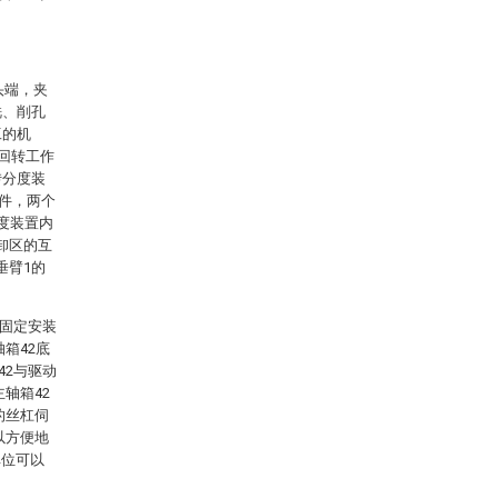
头端，夹
铣、削孔
工的机
于回转工作
转分度装
组件，两个
度装置内
卸区的互
垂臂1的
1固定安装
箱42底
42与驱动
轴箱42
的丝杠伺
以方便地
单位可以