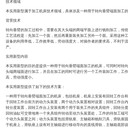
技术领域
本实用新型属于加工机床技术领域，具体涉及一种用于转向垂臂端面加工
背景技术
转向垂臂的加工过程中，需要在其大头端的两端平面上进行铣削加工，传
工艺流程是：先加工一个面，然后再重新装夹加工另外一个面。采用这种
设备的利用率低，工作效率低，劳动强度大，对操作者的要求高，不利于
产。
实用新型内容
本实用新型的目的是提供一种用于转向垂臂端面加工的机床，可同时对转
头端两端面进行加工，并且在加工的同时可进行另一个工件装卸工作，工
高，劳动强度小。
本实用新型提供了如下的技术方案：
一种用于转向垂臂端面加工的机床，包括机座，机座上安装有回转工作台
于回转工作台前方的动力头装置，两个动力头装置相对设置；回转工作台
转分度装置，回转工作台上安装有两个用于装夹工件的夹具组件，回转分
回转油缸可交替地将一个夹具组件转动至动力头装置处，工件的待加工端
个动力头装置之间；动力头装置包括滑轨座、主轴箱和铣削刀具，滑轨座
于机座上，滑轨座上设有对主轴箱进行移动导向的直线滑轨，主轴箱底部