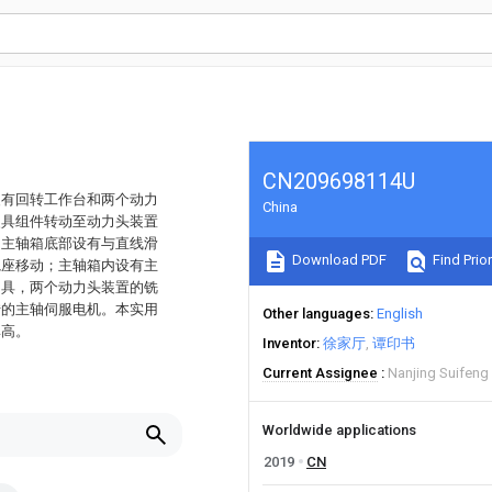
CN209698114U
装有回转工作台和两个动力
China
夹具组件转动至动力头装置
，主轴箱底部设有与直线滑
Download PDF
Find Prior
轨座移动；主轴箱内设有主
刀具，两个动力头装置的铣
转的主轴伺服电机。本实用
Other languages
English
率高。
Inventor
徐家厅
谭印书
Current Assignee
Nanjing Suifeng
Worldwide applications
2019
CN