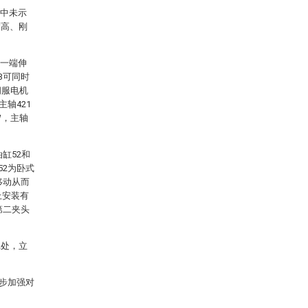
图中未示
度高、刚
的一端伸
3可同时
伺服电机
轴421
W，主轴
缸52和
52为卧式
移动从而
上安装有
第二夹头
2处，立
一步加强对