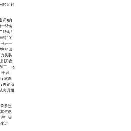
为回转油缸
垂臂1的
第一转角
第二转角油
垂臂1的
而张开一
3内的回
动力头装
铣削刀盘
削加工，此
生干涉；
二个转向
3再转动
件从夹具组
尽管参照
，其依然
征进行等
、改进