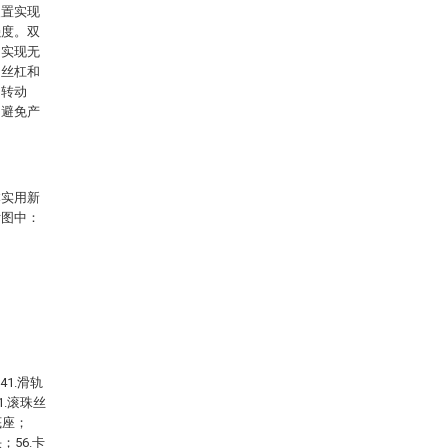
装置实现
强度。双
自实现无
动丝杠和
台转动
，避免产
本实用新
附图中：
41.滑轨
1.滚珠丝
底座；
；56.卡