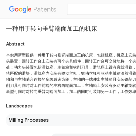
Patents
一种用于转向垂臂端面加工的机床
Abstract
本实用新型提供一种用于转向垂臂端面加工的机床，包括机座，机座上安
头装置；回转工作台上安装有两个夹具组件，回转工作台可交替地将一个
处；动力头装置包括滑轨座、主轴箱和铣削刀具，滑轨座上设有直线滑轨
轨匹配的滑块，滑轨座内安装有驱动丝杠，驱动丝杠可驱动主轴箱沿着滑
轴和与主轴啮合连接的多级减速齿轮，主轴的一端伸出主轴箱且安装铣削
削刀具可同时对工件前端的左右两端面加工；主轴箱上安装有驱动主轴旋
新型可同时对转向垂臂两端面加工，加工的同时可装卸另一工件，工作效
Landscapes
Milling Processes