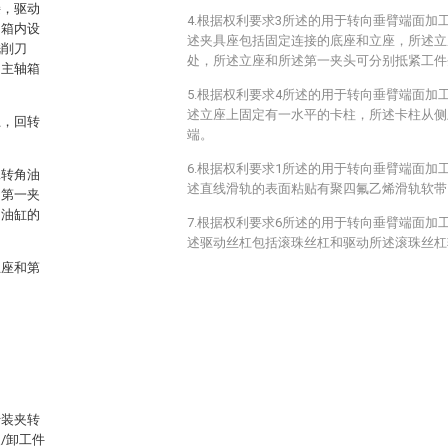
接，驱动
4.根据权利要求3所述的用于转向垂臂端面加
轴箱内设
述夹具座包括固定连接的底座和立座，所述立
铣削刀
处，所述立座和所述第一夹头可分别抵紧工件
；主轴箱
5.根据权利要求4所述的用于转向垂臂端面加
述立座上固定有一水平的卡柱，所述卡柱从侧
上，回转
端。
6.根据权利要求1所述的用于转向垂臂端面加
二转角油
述直线滑轨的表面粘贴有聚四氟乙烯滑轨软带
，第一夹
角油缸的
7.根据权利要求6所述的用于转向垂臂端面加
。
述驱动丝杠包括滚珠丝杠和驱动所述滚珠丝杠
立座和第
于装夹转
/卸工件