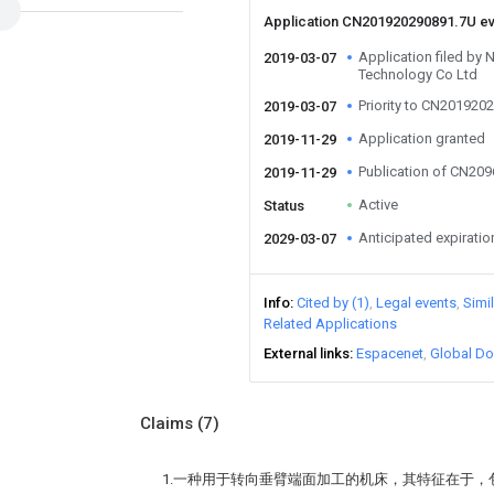
Application CN201920290891.7U e
Application filed by 
2019-03-07
Technology Co Ltd
Priority to CN201920
2019-03-07
Application granted
2019-11-29
Publication of CN20
2019-11-29
Active
Status
Anticipated expiratio
2029-03-07
Info
Cited by (1)
Legal events
Simi
Related Applications
External links
Espacenet
Global Do
Claims
(7)
1.一种用于转向垂臂端面加工的机床，其特征在于