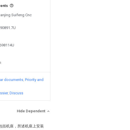
vents
Nanjing Suifeng Cnc
290891.7U
9698114U
n
lar documents
Priority and
ssier
Discuss
Hide Dependent
，包括机座，所述机座上安装