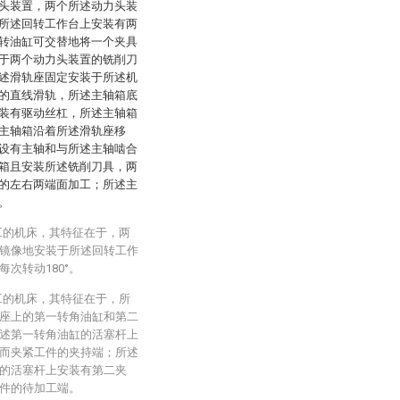
头装置，两个所述动力头装
所述回转工作台上安装有两
转油缸可交替地将一个夹具
于两个动力头装置的铣削刀
述滑轨座固定安装于所述机
的直线滑轨，所述主轴箱底
装有驱动丝杠，所述主轴箱
主轴箱沿着所述滑轨座移
设有主轴和与所述主轴啮合
箱且安装所述铣削刀具，两
的左右两端面加工；所述主
。
工的机床，其特征在于，两
镜像地安装于所述回转工作
次转动180°。
工的机床，其特征在于，所
座上的第一转角油缸和第二
述第一转角油缸的活塞杆上
而夹紧工件的夹持端；所述
的活塞杆上安装有第二夹
件的待加工端。