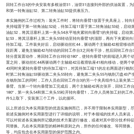
回转工作台3的中央安装有多根油管31，油管31连接到外部的供油装置，
和第一转角油缸52、第二转角油缸53提供液压力。
本实施例的工作过程为：装夹工件时，将转向垂臂1放置于夹具座上，转向
夹持端置于第一转角油缸52处，待加工端11置于第二转角油缸53处，启动
油缸52，将其活塞杆上第一夹头54水平地夹紧转向垂臂1的夹持端，启动
缸53，将其活塞杆上第二夹头55转动至转向垂臂1的顶部，再向下夹紧转向
待加工端。工件装夹好后，启动驱动丝杠44，驱动两个主轴箱42相背移动
段距离，避免主轴箱42与转动的回转工作台3之间有干涉，然后回转工作台
转分度装置动作，将回转工作台3转动180°，使转向垂臂1的前端进入两个
置之间，驱动丝杠44再驱动两个主轴箱42沿着滑轨座41相向移动，使两个
43同时夹紧转向垂臂1的待加工端11，对其待加工端11的左右两面进行铣
时第二转角油缸53驱动第二夹头55转向，避免第二夹头55与铣削刀盘43产
在铣削加工的同时，工作人员在回转工作台3的另一个夹具组件5上装夹第
垂臂。当第一个转向垂臂加工完成后，两个主轴箱42再次张开，回转工作台
180°，第一夹头54和第二夹头55松开转向垂臂1，工作人员将加工好的工
件5上取下，安装第三个工件，以此循环。
以上所述仅为本实用新型的优选实施例而已，并不用于限制本实用新型，
前述实施例对本实用新型进行了详细的说明，对于本领域的技术人员来说
可以对前述各实施例所记载的技术方案进行修改，或者对其中部分技术特
同替换。凡在本实用新型的精神和原则之内，所作的任何修改、等同替换
等，均应包含在本实用新型的保护范围之内。