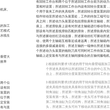
有回转工作台和两个位于所述回转工作台前方的动力
置相对设置；所述回转工作台内设有回转分度装置，
的机床。
个用于装夹工件的夹具组件，所述回转分度装置的回
组件转动至所述动力头装置处，工件的待加工端可位
具之间；所述动力头装置还包括滑轨座和主轴箱，所
统的加工
座上，所述滑轨座上设有对所述主轴箱进行移动导向
工艺模式
部设有与所述直线滑轨匹配的滑块，所述滑轨座内安
流水线生
与所述驱动丝杠活动连接，所述驱动丝杠可驱动所述
动，使两个主轴箱互相靠近或者远离；所述主轴箱内
连接的多级减速齿轮，所述主轴的一端伸出所述主轴
个所述动力头装置的铣削刀具可同时对工件待加工端
轴箱上还安装有与所述主轴间接啮合的主轴伺服电机
向垂臂大
作效率
2.根据权利要求1所述的用于转向垂臂端面加
个所述夹具组件以所述回转工作台的中心互为
台上，所述回转分度装置控制所述回转工作台每
3.根据权利要求2所述的用于转向垂臂端面加
和两个位
述夹具组件包括夹具座和分别安装于所述夹具
内设有回
转角油缸，所述第一转角油缸为卧式结构，所
度装置的
安装有第一夹头，所述第一夹头可水平移动从
可位于两
第二转角油缸为立式结构，所述第二转角油缸
固定安装
头，所述第二夹头可向下移动从而压紧所述工
设有与直