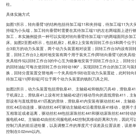
柱。
具体实施方式
如图1所示，转向垂臂1的结构包括待加工端11和夹持端，待加工端11为大
持端为小头端，加工转向垂臂时需要在其待加工端11的左右两端面上进行
加工，本实施例提供一种可以实现对转向垂臂待加工端11的两端面同步加
床。如图2至图4所示，包括机座2，机座2上安装有回转工作台3和两个位
台3前方的动力头装置，两个动力头装置相对设置；回转工作台3内设有回
置，回转工作台3上相对地安装有两个用于装夹工件(即转向垂臂1)的夹具
夹具组件5以回转工作台3的中心互为镜像地安装于回转工作台3上，回转分
的回转油缸可每次使回转工作台3转动180°，实现回转工作台的加工区与装
换，回转分度装置交替地将一个夹具组件5转动至动力头装置处，此时转向
待加工端11(即前端)可位于两个动力头装置的铣削刀具之间。
如图2所示，动力头装置包括滑轨座41、主轴箱42和铣削刀具43，滑轨座4
于机座2上，滑轨座41上设有对主轴箱42进行移动导向的直线滑轨411，主轴
部设有与直线滑轨411匹配的滑块，滑轨座41内安装有驱动丝杠44，主轴箱
丝杠44活动连接，驱动丝杠44可驱动主轴箱42沿着滑轨座41移动，使两个主
互相靠近或者远离，驱动丝杠44包括滚珠丝杠441和驱动滚珠丝杠441转动
服电机442。主轴箱42由丝杠伺服电机442控制其移动距离和方向，因此可
控制刀具的前后进给量，以及调整工件的厚度尺寸误差及位置误差，误差
控制在0.02mm以内。