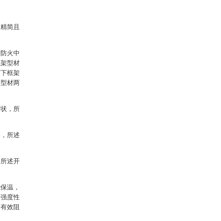
构精简且
括防火中
框架型材
与下框架
架型材两
管状，所
棒，所述
，所述开
。
能保温，
高强度性
，有效阻