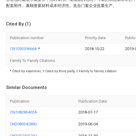
配套附件。兼顾整窗材料成本经济性。造合门窗企业批量生产。
Cited By (1)
Publication number
Priority date
Public
CN109339666A
*
2018-10-22
2019-
Family To Family Citations
* Cited by examiner, † Cited by third party, ‡ Family to family citation
Similar Documents
Publication
Publication Date
CN108286402A
2018-07-17
CN208934280U
2019-06-04
CN205743570U
2016-11-30