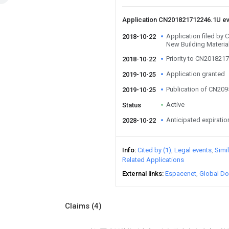
Application CN201821712246.1U e
Application filed b
2018-10-22
New Building Materia
Priority to CN201821
2018-10-22
Application granted
2019-10-25
Publication of CN20
2019-10-25
Active
Status
Anticipated expiratio
2028-10-22
Info
Cited by (1)
Legal events
Simi
Related Applications
External links
Espacenet
Global Do
Claims
(4)