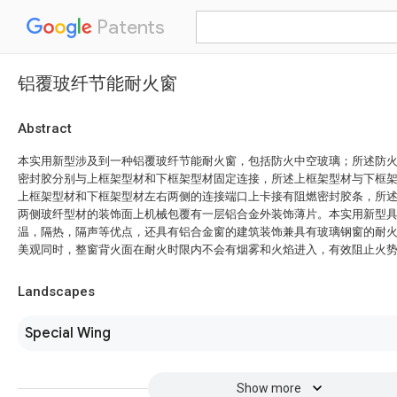
Patents
铝覆玻纤节能耐火窗
Abstract
本实用新型涉及到一种铝覆玻纤节能耐火窗，包括防火中空玻璃；所述防
密封胶分别与上框架型材和下框架型材固定连接，所述上框架型材与下框
上框架型材和下框架型材左右两侧的连接端口上卡接有阻燃密封胶条，所
两侧玻纤型材的装饰面上机械包覆有一层铝合金外装饰薄片。本实用新型
温，隔热，隔声等优点，还具有铝合金窗的建筑装饰兼具有玻璃钢窗的耐
美观同时，整窗背火面在耐火时限内不会有烟雾和火焰进入，有效阻止火
Landscapes
Special Wing
Show more