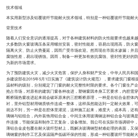
技术领域
本实用新型涉及铝覆玻纤节能耐火技术领域，特别是一种铝覆玻纤节能耐
背景技术
随着人们安全意识的逐渐提高，对于各种建筑材料的防火性能要求也越来
大多数防火窗玻璃压条采用螺丝安装，密封性能差，容易出现雨高，防火
隔离火灾、防止火势蔓延，因而广受市场欢迎。然而现在市面水渗漏；并
腐蚀性差，易出现锈蚀。因而，制备一种更加有效抗腐蚀、密封性更好的
为新的市场需求。
为了预防建筑火灾，减少火灾危害，保护人身和财产安全，中华人民共和
乡建设部在2015年5月1日实施了《建筑设计防火规范》，要求建筑门窗根
温材料的级别，分别规定了门窗的耐火完整性时限的要求。各个门窗生产
抢占市场，对原有的建筑门窗各种改进，塑钢窗因本身工艺要求，内腔需
断桥隔热窗改进起来就会破坏原来的三腔断桥原理，一种是在铝合金腔体
衬，里外铝型材用钢质铁件连成一整体，这样虽然能达到一定耐火效果，
就达不到，另一种是在腔体里灌泥，这种施工起来，难度大，成本高，还
璃钢与铝组合，内外装饰用铝合金，中间主体用玻璃钢这种铝合金与玻璃
件连接，节能保温和制作工艺复杂，设备增加。我公司在实际市场调研中
薄铝合金皮包覆在耐火玻纤型材上，既解决玻璃钢型材难处理的表面，又
璃钢窗的制作工艺及保温隔声低碳环保的性能，形成一种铝覆玻纤节能耐