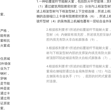
1.一种铝覆玻纤节能耐火窗，包括防火中空玻璃；
（1）通过建筑用阻燃密封胶（2）分别与上框架型
述上框架型材与下框架型材上下交错连接，所述上框
火窗。
侧的连接端口上卡接有阻燃密封胶条（6），所述上
玻纤型材（4）的装饰面上机械包覆有一层铝合金外
2.根据权利要求1所述的铝覆玻纤节能耐火窗
越严格，
型材（4）内侧留有填充腔，所述填充腔呈纵
窗能有效
腔内填充有防火非自粘膨胀条（9）。
且窗框抗
防火窗成
3.根据权利要求1所述的铝覆玻纤节能耐火窗
材与下框架型材内部的支撑架内填充有防火膨
材顶部凹陷处铺设有防火自粘式膨胀条（7）
国住房城
据外墙保
4.根据权利要求1所述的铝覆玻纤节能耐火窗
企业为了
窗扇右侧端部通过合金扇角部角链（12）与
穿钢衬，
左侧装有合金执手（11），底部的封闭式窗通
内穿钢
封连接。
可是节能
有种是玻
是通过卡
，通过用
保证原玻
火窗。