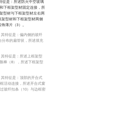
其特征是：所述防火中空玻璃
材和下框架型材固定连接，所
架型材与下框架型材左右两
框架型材和下框架型材两侧
装饰薄片（3）。
，其特征是：偏内侧的玻纤
向分布的扁管状，所述填充
，其特征是：所述上框架型
胀棒（8），所述下框架型
。
，其特征是：顶部的开合式
边框活动连接，所述开合式窗
过玻纤扣条（10）与边框密