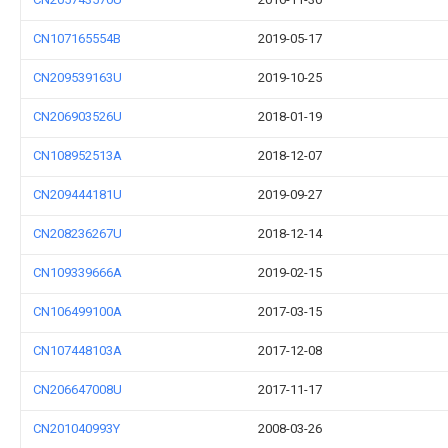
CN107165554B
2019-05-17
CN209539163U
2019-10-25
CN206903526U
2018-01-19
CN108952513A
2018-12-07
CN209444181U
2019-09-27
CN208236267U
2018-12-14
CN109339666A
2019-02-15
CN106499100A
2017-03-15
CN107448103A
2017-12-08
CN206647008U
2017-11-17
CN201040993Y
2008-03-26