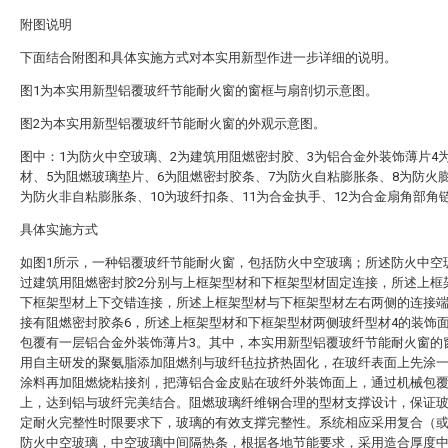
附图说明
下面结合附图和具体实施方式对本实用新型作进一步详细的说明。
图1为本实用新型铝覆玻纤节能耐火窗的窗框与扇剖切示意图。
图2为本实用新型铝覆玻纤节能耐火窗的外观示意图。
图中：1为防火中空玻璃、2为建筑用阻燃密封胶、3为铝合金外装饰薄片4
材、5为阻燃玻璃垫片、6为阻燃密封胶条、7为防火自粘膨胀条、8为防火
为防火非自粘膨胀条、10为玻纤扣条、11为合金执手、12为合金扇角部角
具体实施方式
如图1所示，一种铝覆玻纤节能耐火窗，包括防火中空玻璃；所述防火中空
过建筑用阻燃密封胶2分别与上框架型材和下框架型材固定连接，所述上框
下框架型材上下交错连接，所述上框架型材与下框架型材左右两侧的连接
接有阻燃密封胶条6，所述上框架型材和下框架型材两侧玻纤型材4的装饰
包覆有一层铝合金外装饰薄片3。其中，本实用新型铝覆玻纤节能耐火窗的
用自主研发的聚氨脂添加阻燃剂与玻纤毡拉挤热固化，在玻纤表面上先涂
涂料再加阻燃烧粘接剂，把薄铝合金皮贴在玻纤外装饰面上，通过机械包
上，达到铝与玻纤完美结合。阻燃玻璃纤维钢合理的型材支撑设计，保证
定耐火完整性时限要求下，玻璃的有效支撑完整性。系统相应采用复合（
防火中空玻璃，中空玻璃中间隔热条，根据各地节能要求，采用造合厚度