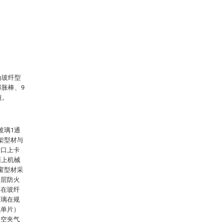
为玻纤型
膨胀棒、9
链。
玻璃1通
架型材与
端口上卡
面上机械
窗型材采
一层防火
覆在玻纤
玻璃在规
或单片）
中空夹气