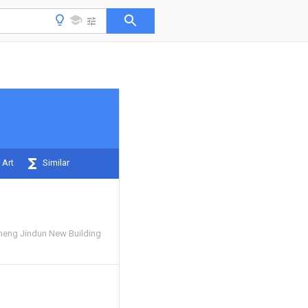
 Art
Similar
eng Jindun New Building