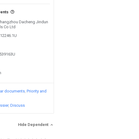
vents
y Changzhou Dacheng Jindun
ls Co Ltd
712246.1U
9539163U
n
lar documents
Priority and
ssier
Discuss
Hide Dependent