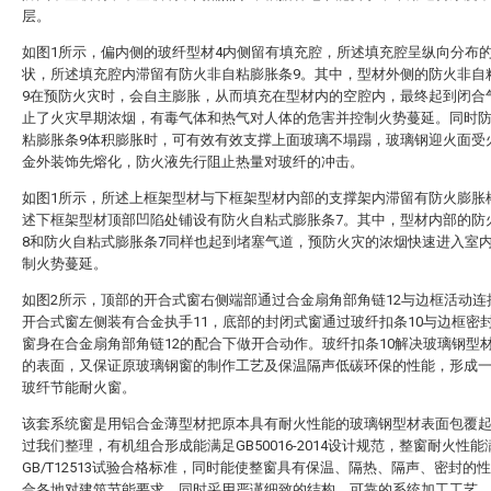
层。
如图1所示，偏内侧的玻纤型材4内侧留有填充腔，所述填充腔呈纵向分布
状，所述填充腔内滞留有防火非自粘膨胀条9。其中，型材外侧的防火非自
9在预防火灾时，会自主膨胀，从而填充在型材内的空腔内，最终起到闭合
止了火灾早期浓烟，有毒气体和热气对人体的危害并控制火势蔓延。同时
粘膨胀条9体积膨胀时，可有效有效支撑上面玻璃不塌蹋，玻璃钢迎火面受
金外装饰先熔化，防火液先行阻止热量对玻纤的冲击。
如图1所示，所述上框架型材与下框架型材内部的支撑架内滞留有防火膨胀
述下框架型材顶部凹陷处铺设有防火自粘式膨胀条7。其中，型材内部的防
8和防火自粘式膨胀条7同样也起到堵塞气道，预防火灾的浓烟快速进入室
制火势蔓延。
如图2所示，顶部的开合式窗右侧端部通过合金扇角部角链12与边框活动连
开合式窗左侧装有合金执手11，底部的封闭式窗通过玻纤扣条10与边框密
窗身在合金扇角部角链12的配合下做开合动作。玻纤扣条10解决玻璃钢型
的表面，又保证原玻璃钢窗的制作工艺及保温隔声低碳环保的性能，形成
玻纤节能耐火窗。
该套系统窗是用铝合金薄型材把原本具有耐火性能的玻璃钢型材表面包覆
过我们整理，有机组合形成能满足GB50016-2014设计规范，整窗耐火性能
GB/T12513试验合格标准，同时能使整窗具有保温、隔热、隔声、密封的
合各地对建筑节能要求，同时采用严谨细致的结构，可靠的系统加工工艺