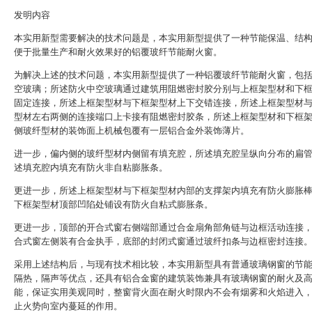
发明内容
本实用新型需要解决的技术问题是，本实用新型提供了一种节能保温、结
便于批量生产和耐火效果好的铝覆玻纤节能耐火窗。
为解决上述的技术问题，本实用新型提供了一种铝覆玻纤节能耐火窗，包
空玻璃；所述防火中空玻璃通过建筑用阻燃密封胶分别与上框架型材和下
固定连接，所述上框架型材与下框架型材上下交错连接，所述上框架型材
型材左右两侧的连接端口上卡接有阻燃密封胶条，所述上框架型材和下框
侧玻纤型材的装饰面上机械包覆有一层铝合金外装饰薄片。
进一步，偏内侧的玻纤型材内侧留有填充腔，所述填充腔呈纵向分布的扁
述填充腔内填充有防火非自粘膨胀条。
更进一步，所述上框架型材与下框架型材内部的支撑架内填充有防火膨胀
下框架型材顶部凹陷处铺设有防火自粘式膨胀条。
更进一步，顶部的开合式窗右侧端部通过合金扇角部角链与边框活动连接
合式窗左侧装有合金执手，底部的封闭式窗通过玻纤扣条与边框密封连接
采用上述结构后，与现有技术相比较，本实用新型具有普通玻璃钢窗的节
隔热，隔声等优点，还具有铝合金窗的建筑装饰兼具有玻璃钢窗的耐火及
能，保证实用美观同时，整窗背火面在耐火时限内不会有烟雾和火焰进入
止火势向室内蔓延的作用。