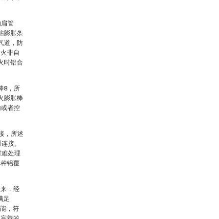
的扁管
粘膨胀条
气道，防
防火非自
火时铝合
棒8，所
火膨胀棒
内或者控
接，所述
封连接。
材难处理
一种铝覆
起来，经
满足
性能，符
，完善的