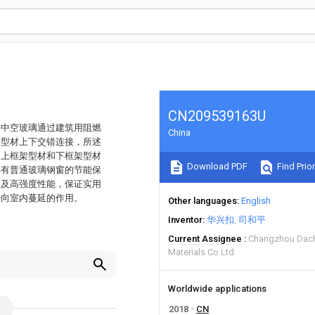
CN209539163U
火中空玻璃通过建筑用阻燃
China
架型材上下交错连接，所述
述上框架型材和下框架型材
Download PDF
Find Prior
具有普通玻璃钢窗的节能保
火及高强度性能，保证实用
势向室内蔓延的作用。
Other languages
English
Inventor
华兴扣
司和平
Current Assignee
Changzhou Dach
Materials Co Ltd
Worldwide applications
2018
CN