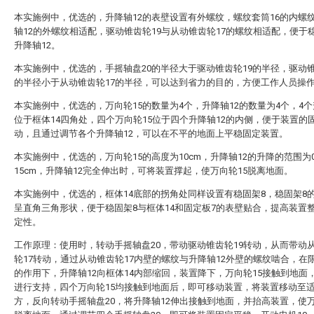
本实施例中，优选的，升降轴12的表壁设置有外螺纹，螺纹套筒16的内螺
轴12的外螺纹相适配，驱动锥齿轮19与从动锥齿轮17的螺纹相适配，便于
升降轴12。
本实施例中，优选的，手摇轴盘20的半径大于驱动锥齿轮19的半径，驱动锥
的半径小于从动锥齿轮17的半径，可以达到省力的目的，方便工作人员操
本实施例中，优选的，万向轮15的数量为4个，升降轴12的数量为4个，4个
位于框体14四角处，四个万向轮15位于四个升降轴12的内侧，便于装置的
动，且通过调节各个升降轴12，可以在不平的地面上平稳固定装置。
本实施例中，优选的，万向轮15的高度为10cm，升降轴12的升降的范围为0
15cm，升降轴12完全伸出时，可将装置撑起，使万向轮15脱离地面。
本实施例中，优选的，框体14底部的拐角处同样设置有稳固架8，稳固架8
呈直角三角形状，便于稳固架8与框体14和固定板7的表壁贴合，提高装置
定性。
工作原理：使用时，转动手摇轴盘20，带动驱动锥齿轮19转动，从而带动
轮17转动，通过从动锥齿轮17内壁的螺纹与升降轴12外壁的螺纹啮合，在限
的作用下，升降轴12向框体14内部缩回，装置降下，万向轮15接触到地面
进行支持，四个万向轮15均接触到地面后，即可移动装置，将装置移动至
方，反向转动手摇轴盘20，将升降轴12伸出接触到地面，并抬高装置，使万