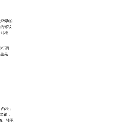
轮转动的
壁的螺纹
触到地
。
进行调
发生晃
、凸块；
升降轴；
18、轴承