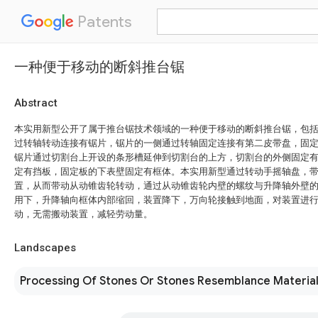
Patents
一种便于移动的断斜推台锯
Abstract
本实用新型公开了属于推台锯技术领域的一种便于移动的断斜推台锯，包
过转轴转动连接有锯片，锯片的一侧通过转轴固定连接有第二皮带盘，固
锯片通过切割台上开设的条形槽延伸到切割台的上方，切割台的外侧固定
定有挡板，固定板的下表壁固定有框体。本实用新型通过转动手摇轴盘，
置，从而带动从动锥齿轮转动，通过从动锥齿轮内壁的螺纹与升降轴外壁
用下，升降轴向框体内部缩回，装置降下，万向轮接触到地面，对装置进
动，无需搬动装置，减轻劳动量。
Landscapes
Processing Of Stones Or Stones Resemblance Materia