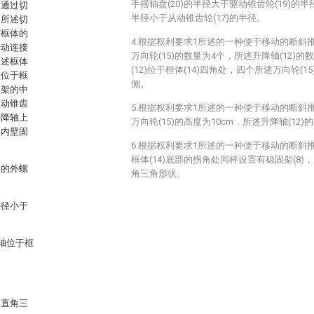
手摇轴盘(20)的半径大于驱动锥齿轮(19)的半
片通过切
半径小于从动锥齿轮(17)的半径。
，所述切
与框体的
4.根据权利要求1所述的一种便于移动的断斜
转动连接
万向轮(15)的数量为4个，所述升降轴(12)
所述框体
(12)位于框体(14)四角处，四个所述万向轮(1
盘位于框
侧。
承架的中
从动锥齿
5.根据权利要求1所述的一种便于移动的断斜
升降轴上
万向轮(15)的高度为10cm，所述升降轴(12)
的内壁固
。
6.根据权利要求1所述的一种便于移动的断斜
框体(14)底部的拐角处同样设置有稳固架(8)
轴的外螺
角三角形状。
半径小于
轴位于框
呈直角三