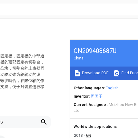
CN209408687U
括固定板，固定板的中部通
China
定板的顶部固定有切割台，
有凸块，切割台的上表壁固
Download PDF
Find Prior
带动驱动锥齿轮转动的设
的螺纹啮合，在限位轴的作
行支持，便于对装置进行移
Other languages
English
Inventor
周国子
Current Assignee
Meizhou New Bri
Ltd
ls
Worldwide applications
2018
CN