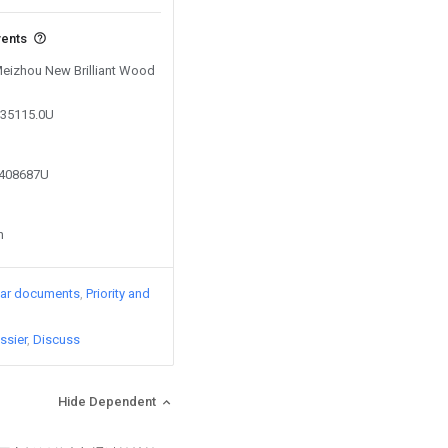
vents
 Meizhou New Brilliant Wood
535115.0U
9408687U
n
lar documents
Priority and
ssier
Discuss
Hide Dependent