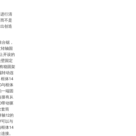
案进行清
，而不是
做出创造
推台锯，
过转轴固
5上开设的
表壁固定
置有稳固架
出端转动连
框体14
0与框体
的一端固
连接有从
0带动驱
纹套筒
轴12的
7可以与
框体14
性连接。