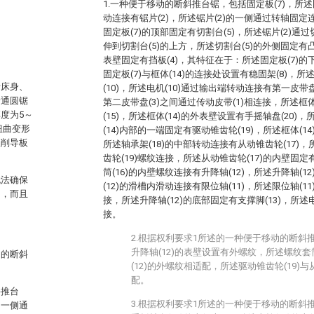
1.一种便于移动的断斜推台锯，包括固定板(7)，所述
动连接有锯片(2)，所述锯片(2)的一侧通过转轴固定
固定板(7)的顶部固定有切割台(5)，所述锯片(2)通
伸到切割台(5)的上方，所述切割台(5)的外侧固定有凸
表壁固定有挡板(4)，其特征在于：所述固定板(7)的
固定板(7)与框体(14)的连接处设置有稳固架(8)，所
括床身、
(10)，所述电机(10)通过输出端转动连接有第一皮带盘
普通圆锯
第二皮带盘(3)之间通过传动皮带(1)相连接，所述框
度为5～
(15)，所述框体(14)的外表壁设置有手摇轴盘(20)，
扭曲变形
(14)内部的一端固定有驱动锥齿轮(19)，所述框体(14
纵削导板
所述轴承架(18)的中部转动连接有从动锥齿轮(17)，
齿轮(19)螺纹连接，所述从动锥齿轮(17)的内壁固定
筒(16)的内壁螺纹连接有升降轴(12)，所述升降轴(
无法确保
(12)的滑槽内滑动连接有限位轴(11)，所述限位轴(11
力，而且
接，所述升降轴(12)的底部固定有支撑脚(13)，所述
接。
2.根据权利要求1所述的一种便于移动的断斜
升降轴(12)的表壁设置有外螺纹，所述螺纹套筒
动的断斜
(12)的外螺纹相适配，所述驱动锥齿轮(19)与
配。
斜推台
3.根据权利要求1所述的一种便于移动的断斜
的一侧通