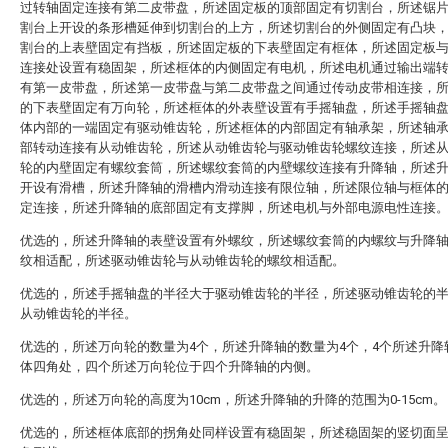
过转轴固定连接有第二皮带盘，所述固定板的顶部固定有切割台，所述锯
割台上开设的条形槽延伸到切割台的上方，所述切割台的外侧固定有凸块
割台的上表壁固定有挡板，所述固定板的下表壁固定有框体，所述固定板
连接处设置有稳固架，所述框体的内侧固定有电机，所述电机通过输出端
有第一皮带盘，所述第一皮带盘与第二皮带盘之间通过传动皮带相连接，
的下表壁固定有万向轮，所述框体的外表壁设置有手摇轴盘，所述手摇轴
体内部的一端固定有驱动锥齿轮，所述框体的内部固定有轴承架，所述轴
部转动连接有从动锥齿轮，所述从动锥齿轮与驱动锥齿轮螺纹连接，所述
轮的内壁固定有螺纹套筒，所述螺纹套筒的内壁螺纹连接有升降轴，所述
开设有滑槽，所述升降轴的滑槽内滑动连接有限位轴，所述限位轴与框体
定连接，所述升降轴的底部固定有支撑脚，所述电机与外部电源电性连接
优选的，所述升降轴的表壁设置有外螺纹，所述螺纹套筒的内螺纹与升降
纹相适配，所述驱动锥齿轮与从动锥齿轮的螺纹相适配。
优选的，所述手摇轴盘的半径大于驱动锥齿轮的半径，所述驱动锥齿轮的
从动锥齿轮的半径。
优选的，所述万向轮的数量为4个，所述升降轴的数量为4个，4个所述升降
体四角处，四个所述万向轮位于四个升降轴的内侧。
优选的，所述万向轮的高度为10cm，所述升降轴的升降的范围为0-15cm。
优选的，所述框体底部的拐角处同样设置有稳固架，所述稳固架的竖切面