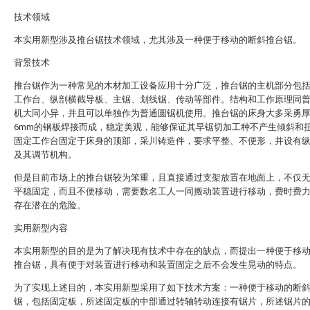
技术领域
本实用新型涉及推台锯技术领域，尤其涉及一种便于移动的断斜推台锯。
背景技术
推台锯作为一种常见的木材加工设备应用十分广泛，推台锯的主机部分包
工作台、纵剖横截导板、主锯、划线锯、传动等部件。结构和工作原理同
机大同小异，并且可以单独作为普通圆锯机使用。推台锯的床身大多采勇厚
6mm的钢板焊接而成，稳定美观，能够保证其早锯切加工种不产生倾斜和
固定工作台固定于床身的顶部，采川铸造件，要求平整、不便形，并设有
及其调节机构。
但是目前市场上的推台锯较为笨重，且直接通过支架放置在地面上，不仅
平稳固定，而且不便移动，需要数名工人一同搬动装置进行移动，费时费
存在潜在的危险。
实用新型内容
本实用新型的目的是为了解决现有技术中存在的缺点，而提出一种便于移
推台锯，具有便于对装置进行移动和装置固定之后不会发生晃动的特点。
为了实现上述目的，本实用新型采用了如下技术方案：一种便于移动的断
锯，包括固定板，所述固定板的中部通过转轴转动连接有锯片，所述锯片