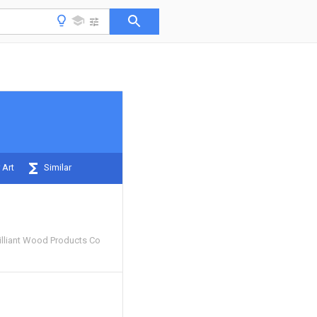
 Art
Similar
lliant Wood Products Co