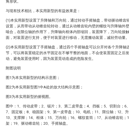
角形状。
与现有技术相比，本实用新型的有益效果是：
(1)本实用新型设置了升降轴和万向轮，通过转动手摇轴盘，带动驱动锥齿
设置，从而带动从动锥齿轮转动，通过从动锥齿轮内壁的螺纹与升降轴外
啮合，在限位轴的作用下，升降轴向框体内部缩回，装置降下，万向轮接
面，对装置进行支持，便于对装置进行移动，无需搬动装置，减轻劳动量
(2)本实用新型设置了手摇轴盘，通过四个手摇轴盘可以分开对各个升降轴
节，可以将装置稳定的水平固定在不够平整的地面，不会使装置固定之后
动，避免装置使用时，因为装置晃动造成的危险发生。
附图说明
图1为本实用新型的结构示意图；
图2为本实用新型图1中A处的放大结构示意图；
图3为本实用新型的俯视图。
图中：1、传动皮带；2、锯片；3、第二皮带盘；4、挡板；5、切割台；6
7、固定板；8、稳固架；9、第一皮带盘；10、电机；11、限位轴；12、
13、支撑脚；14、框体；15、万向轮；16、螺纹套筒；17、从动锥齿轮；
架；19、驱动锥齿轮；20、手摇轴盘。