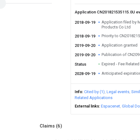
Application CN201821535115.0U e
Application filed by
2018-09-19
Products Co Ltd
Priority to CN201821
2018-09-19
Application granted
2019-09-20
Publication of CN20
2019-09-20
Expired - Fee Related
Status
Anticipated expiratio
2028-09-19
Info
Cited by (1)
Legal events
Simi
Related Applications
External links
Espacenet
Global Do
Claims
(6)