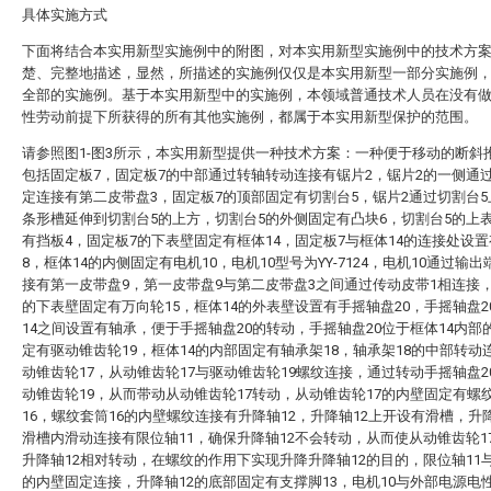
具体实施方式
下面将结合本实用新型实施例中的附图，对本实用新型实施例中的技术方
楚、完整地描述，显然，所描述的实施例仅仅是本实用新型一部分实施例
全部的实施例。基于本实用新型中的实施例，本领域普通技术人员在没有
性劳动前提下所获得的所有其他实施例，都属于本实用新型保护的范围。
请参照图1-图3所示，本实用新型提供一种技术方案：一种便于移动的断斜
包括固定板7，固定板7的中部通过转轴转动连接有锯片2，锯片2的一侧通
定连接有第二皮带盘3，固定板7的顶部固定有切割台5，锯片2通过切割台
条形槽延伸到切割台5的上方，切割台5的外侧固定有凸块6，切割台5的上
有挡板4，固定板7的下表壁固定有框体14，固定板7与框体14的连接处设
8，框体14的内侧固定有电机10，电机10型号为YY-7124，电机10通过输
接有第一皮带盘9，第一皮带盘9与第二皮带盘3之间通过传动皮带1相连接，
的下表壁固定有万向轮15，框体14的外表壁设置有手摇轴盘20，手摇轴盘2
14之间设置有轴承，便于手摇轴盘20的转动，手摇轴盘20位于框体14内部
定有驱动锥齿轮19，框体14的内部固定有轴承架18，轴承架18的中部转动
动锥齿轮17，从动锥齿轮17与驱动锥齿轮19螺纹连接，通过转动手摇轴盘2
动锥齿轮19，从而带动从动锥齿轮17转动，从动锥齿轮17的内壁固定有螺
16，螺纹套筒16的内壁螺纹连接有升降轴12，升降轴12上开设有滑槽，升降
滑槽内滑动连接有限位轴11，确保升降轴12不会转动，从而使从动锥齿轮1
升降轴12相对转动，在螺纹的作用下实现升降升降轴12的目的，限位轴11与
的内壁固定连接，升降轴12的底部固定有支撑脚13，电机10与外部电源电