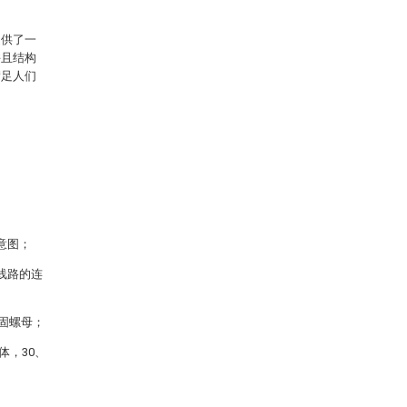
提供了一
并且结构
满足人们
意图；
线路的连
紧固螺母；
体，30、
。