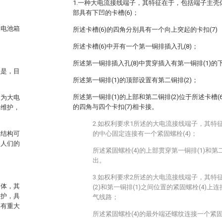
1.一种大电流接线端子，其特征在于，包括端子主壳体(
部具有下凹的卡槽(6)；
的电池箱
所述卡槽(6)的四角分别具有一个向上突起的卡扣(7)
所述卡槽(6)中开有一个第一铜排插入孔(8)；
所述第一铜排插入孔(8)中贯穿插入有第一铜排(1)的
但是，目
所述第一铜排(1)的顶部设置有第二铜排(2)；
所述第一铜排(1)的上部和第二铜排(2)位于所述卡槽(
多为大电
的四角与四个卡扣(7)相卡接。
易维护，
2.如权利要求1所述的大电流接线端子，其特征
且结构可
的中心固定连接有一个紧固螺栓(4)；
足人们的
所述紧固螺栓(4)的上部贯穿第一铜排(1)和第
出。
3.如权利要求2所述的大电流接线端子，其特
箱体，其
(2)和第一铜排(1)之间位置的紧固螺栓(4)
维护，具
气线路；
具有重大
所述紧固螺栓(4)的最外端还螺纹连接一个紧固