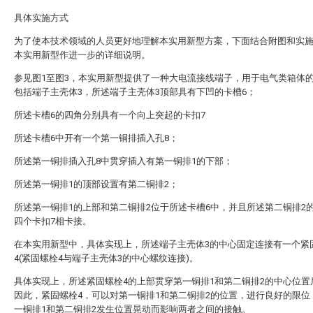
具体实施方式
为了使本技术领域的人员更好地理解本实用新型方案，下面结合附图和实
本实用新型作进一步的详细说明。
参见图1至图3，本实用新型提供了一种大电流接线端子，用于电气类箱体
包括端子主壳体3，所述端子主壳体3顶部具有下凹的卡槽6；
所述卡槽6的四角分别具有一个向上突起的卡扣7
所述卡槽6中开有一个第一铜排插入孔8；
所述第一铜排插入孔8中贯穿插入有第一铜排1的下部；
所述第一铜排1的顶部设置有第二铜排2；
所述第一铜排1的上部和第二铜排2位于所述卡槽6中，并且所述第二铜排2
四个卡扣7相卡接。
在本实用新型中，具体实现上，所述端子主壳体3的中心固定连接有一个紧
4(紧固螺栓4与端子主壳体3的中心螺纹连接)。
具体实现上，所述紧固螺栓4的上部贯穿第一铜排1和第二铜排2的中心位置
因此，紧固螺栓4，可以对第一铜排1和第二铜排2的位置，进行良好的限位
一铜排1和第二铜排2发生位置晃动而影响两者之间的接触。