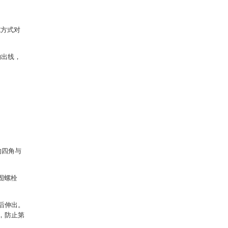
施方式对
的出线，
的四角与
固螺栓
后伸出。
，防止第