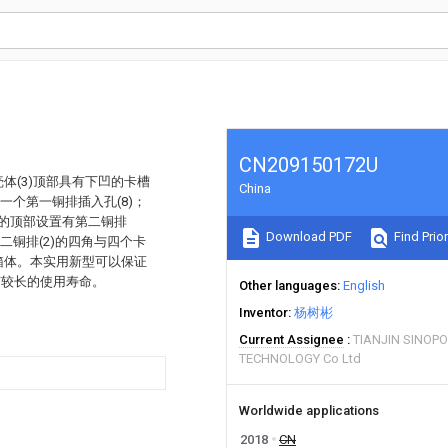
CN209150172U
体(3)顶部具有下凹的卡槽
China
有一个第一铜排插入孔(8)；
)的顶部设置有第二铜排
Download PDF
Find Prior
第二铜排(2)的四角与四个卡
箱体。本实用新型可以保证
有较长的使用寿命。
Other languages
English
Inventor
杨树彬
Current Assignee
TIANJIN SINOP
TECHNOLOGY Co Ltd
Worldwide applications
2018
CN