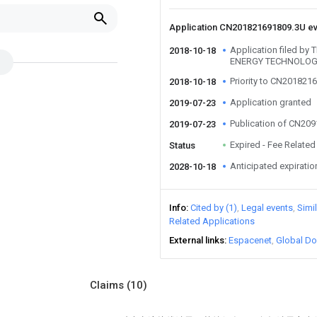
Application CN201821691809.3U e
Application filed b
2018-10-18
ENERGY TECHNOLOGY
Priority to CN201821
2018-10-18
Application granted
2019-07-23
Publication of CN20
2019-07-23
Expired - Fee Related
Status
Anticipated expiratio
2028-10-18
Info
Cited by (1)
Legal events
Simi
Related Applications
External links
Espacenet
Global Do
Claims
(10)