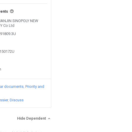
vents
y TIANJIN SINOPOLY NEW
 Co Ltd
691809.3U
9150172U
n
lar documents
Priority and
ssier
Discuss
Hide Dependent