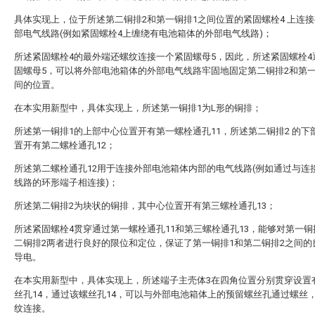
具体实现上，位于所述第二铜排2和第一铜排1之间位置的紧固螺栓4 上连
部电气线路(例如紧固螺栓4上缠绕有电池箱体的外部电气线路)；
所述紧固螺栓4的最外端还螺纹连接一个紧固螺母5，因此，所述紧固螺栓4
固螺母5，可以将外部电池箱体的外部电气线路牢固地固定第二铜排2和第一
间的位置。
在本实用新型中，具体实现上，所述第一铜排1为L形的铜排；
所述第一铜排1的上部中心位置开有第一螺栓通孔11，所述第二铜排2 的下
置开有第二螺栓通孔12；
所述第二螺栓通孔12用于连接外部电池箱体内部的电气线路(例如通过与连
线路的环形端子相连接)；
所述第二铜排2为块状的铜排，其中心位置开有第三螺栓通孔13；
所述紧固螺栓4贯穿通过第一螺栓通孔11和第三螺栓通孔13，能够对第一铜
二铜排2两者进行良好的限位和定位，保证了第一铜排1和第二铜排2之间的
导电。
在本实用新型中，具体实现上，所述端子主壳体3在四角位置分别贯穿设置
丝孔14，通过该螺丝孔14，可以与外部电池箱体上的预留螺丝孔通过螺丝
纹连接。