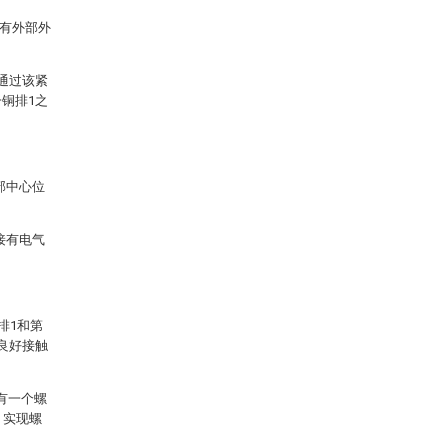
接有外部外
通过该紧
铜排1之
部中心位
接有电气
排1和第
良好接触
有一个螺
，实现螺