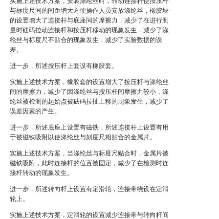
实施上述技术方案，安装涤纶丝时，转动连接杆使按压杆
与标度尺间的间距增大方便操作人员安放涤纶丝，橡胶块
的设置增大了连接杆与底座间的摩擦力，减少了在进行测
量时砝码拉动连接杆和按压杆移动的现象发生，减少了涤
纶丝与标度尺不贴合的现象发生，减少了实验数据的误
差。
进一步，所述按压杆上套设有橡胶套。
实施上述技术方案，橡胶套的设置增大了按压杆与涤纶丝
间的摩擦力，减少了因涤纶丝与按压杆间摩擦力较小，涤
纶丝被检测的起始点被砝码拉扯上移的现象发生，减少了
误差因素的产生。
进一步，所述底座上设置有磁铁，所述连接杆上设置有用
于被磁铁吸附以使涤纶丝与刻度尺相贴合的金属片。
实施上述技术方案，当涤纶丝与标度尺贴合时，金属片被
磁铁吸附，此时连接杆的位置被固定，减少了在检测时连
接杆转动的现象发生。
进一步，所述转向杆上设置有定滑轮，连接带绕设在定滑
轮上。
实施上述技术方案，定滑轮的设置减少连接带与转向杆间