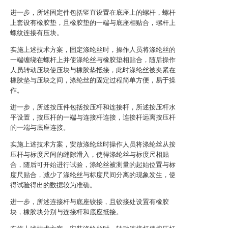
进一步，所述固定件包括竖直设置在底座上的螺杆，螺杆
上套设有橡胶垫，且橡胶垫的一端与底座相贴合，螺杆上
螺纹连接有压块。
实施上述技术方案，固定涤纶丝时，操作人员将涤纶丝的
一端缠绕在螺杆上并使涤纶丝与橡胶垫相贴合，随后操作
人员转动压块使压块与橡胶垫抵接，此时涤纶丝被夹紧在
橡胶垫与压块之间，涤纶丝的固定过程简单方便，易于操
作。
进一步，所述按压件包括按压杆和连接杆，所述按压杆水
平设置，按压杆的一端与连接杆连接，连接杆远离按压杆
的一端与底座连接。
实施上述技术方案，安放涤纶丝时操作人员将涤纶丝从按
压杆与标度尺间的缝隙滑入，使得涤纶丝与标度尺相贴
合，随后可开始进行试验，涤纶丝被测量的起始位置与标
度尺贴合，减少了涤纶丝与标度尺间分离的现象发生，使
得试验得出的数据较为准确。
进一步，所述连接杆与底座铰接，且铰接处设置有橡胶
块，橡胶块分别与连接杆和底座抵接。