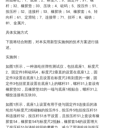
附图标记：1、底座；2、标度尺；3、固定件；31、螺
杆；32、橡胶垫；33、压块；4、砝码；5、按压件；51、
按压杆；52、连接杆；53、橡胶块；54、橡胶套；6、转
向杆；61、定滑轮；7、连接带；71、挂环；8、磁铁；
81、金属片。
具体实施方式
下面将结合附图，对本实用新型实施例的技术方案进行描
述。
实施例：
如图1所示，一种涤纶丝弹性测试仪，包括底座1、标度尺
2、固定件3和砝码4，标度尺2垂直的设置在底座1上，固
定件3设置在底座1上且设置在标度尺2有刻度的一侧，固
定件3包括竖直设置在底座1上的螺杆31，螺杆31上套设有
橡胶垫32，且橡胶垫32的一端与底座1相贴合，螺杆31上
螺纹连接有压块33。
如图1所示，底座1上设置有用于使与固定件3连接后的涤
纶丝与标度尺2相碰触的按压件5，按压件5包括按压杆51
和连接杆52，按压杆51水平设置，且按压杆51上套设有橡
胶套54，橡胶套54与标度尺2抵触，橡胶套54的设置增大
了按压杆51与涤纶丝间的摩擦力，减少了因涤纶丝与按压