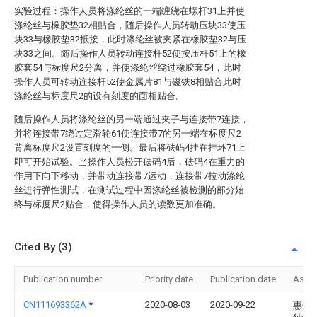
实验过程：操作人员将涤纶丝的一端缠绕在螺杆31上并使
涤纶丝与橡胶垫32相贴合，随后操作人员转动压块33使压
块33与橡胶垫32抵接，此时涤纶丝被夹紧在橡胶垫32与压
块33之间。随后操作人员转动连接杆52使按压杆51上的橡
胶套54与标度尺2分离，并使涤纶丝绕过橡胶套54，此时
操作人员可转动连接杆52使金属片81与磁铁8相贴合此时
涤纶丝与标度尺2的设有刻度的面相贴合。
随后操作人员将涤纶丝的另一端通过夹子与连接带7连接，
并将连接带7绕过定滑轮61使连接带7的另一端在标度尺2
背离标度尺2设置刻度的一侧。最后将砝码4挂在挂环71上
即可开始试验。当操作人员松开砝码4后，砝码4在重力的
作用下向下移动，并带动连接带7运动，连接带7拉动涤纶
丝进行弹性测试，在测试过程中因涤纶丝被检测的部分始
终与标度尺2贴合，使得操作人员的读数更加准确。
Cited By (3)
Publication number
Priority date
Publication date
Assi
CN111693362A
*
2020-08-03
2020-09-22
惠州