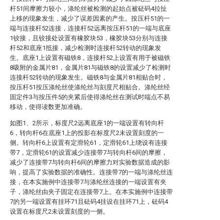
杆51间摩擦力较小，涤纶丝被检测的起始点被砝码4拉扯
上移的现象发生，减少了误差因素的产生。按压杆51的一
端与连接杆52连接，连接杆52远离按压杆51的一端与底座
1铰接，且铰接处设置有橡胶块53，橡胶块53分别与连接
杆52和底座1抵接，减少检测时连接杆52转动的现象发
生。底座1上设置有磁铁8，连接杆52上设置有用于被磁铁
8吸附的金属片81，金属片81与磁铁8的设置减少了检测时
连接杆52转动的现象发生。磁铁8与金属片81相贴合时，
按压杆51按压涤纶丝使涤纶丝与刻度尺相贴合。涤纶丝经
固定件3与按压件5的夹紧后使得涤纶丝在测试时端点不易
移动，使得读数更加准确。
如图1、2所示，标度尺2远离底座1的一端设置有转向杆
6，转向杆6在底座1上的投影在标度尺2未设置刻度的一
侧。转向杆6上设置有定滑轮61，定滑轮61上绕设有连接
带7，定滑轮61的设置减少连接带7与转向杆6间的摩擦，
减少了连接带7与转向杆6间的摩擦力对实验数据造成的影
响，提高了实验数据的准确性。连接带7的一端与涤纶丝连
接，在本实施例中连接带7与涤纶丝连接的一端设置有夹
子，涤纶丝由夹子固定在连接带7上。在本实施例中连接带
7的另一端设置有挂环71且砝码4挂设在挂环71上，砝码4
设置在标度尺2未设置刻度的一侧。