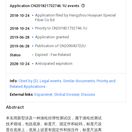
Application CN201821732746.1U events
Application filed by Hangzhou Huayuan Special
2018-10-24
Fiber Co ltd
Priority to CN201821732746.1U
2018-10-24
Application granted
2019-06-28
Publication of CN209043722U
2019-06-28
Expired - Fee Related
Status
Anticipated expiration
2028-10-24
Info
Cited by (3)
Legal events
Similar documents
Priority and
Related Applications
External links
Espacenet
Global Dossier
Discuss
Abstract
本实用新型涉及一种涤纶丝弹性测试仪，属于涤纶丝测试
技术领域，包括底座、标度尺、固定件和砝码，标度尺设
置在底座上，底座上设置有固定件和按压件，标度尺远离