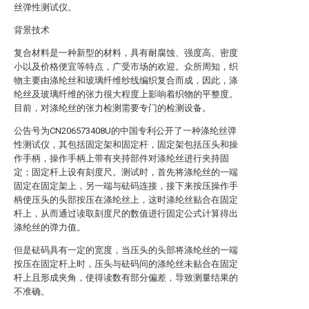
丝弹性测试仪。
背景技术
复合材料是一种新型的材料，具有耐腐蚀、强度高、密度
小以及价格便宜等特点，广受市场的欢迎。众所周知，织
物主要由涤纶丝和玻璃纤维纱线编织复合而成，因此，涤
纶丝及玻璃纤维的张力很大程度上影响着织物的平整度。
目前，对涤纶丝的张力检测需要专门的检测设备。
公告号为CN206573408U的中国专利公开了一种涤纶丝弹
性测试仪，其包括固定架和固定杆，固定架包括压头和操
作手柄，操作手柄上带有夹持部件对涤纶丝进行夹持固
定；固定杆上设有刻度尺。测试时，首先将涤纶丝的一端
固定在固定架上，另一端与砝码连接，接下来按压操作手
柄使压头的头部按压在涤纶丝上，这时涤纶丝贴合在固定
杆上，从而通过读取刻度尺的数值进行固定公式计算得出
涤纶丝的弹力值。
但是砝码具有一定的宽度，当压头的头部将涤纶丝的一端
按压在固定杆上时，压头与砝码间的涤纶丝未贴合在固定
杆上且形成夹角，使得读数有部分偏差，导致测量结果的
不准确。