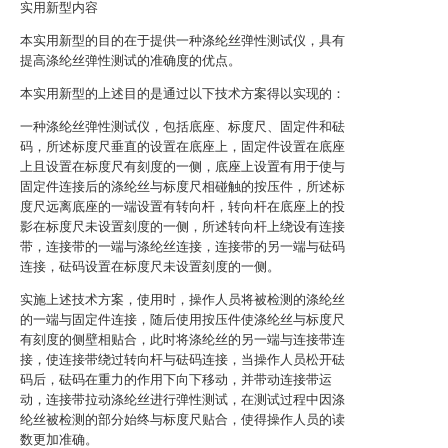
实用新型内容
本实用新型的目的在于提供一种涤纶丝弹性测试仪，具有
提高涤纶丝弹性测试的准确度的优点。
本实用新型的上述目的是通过以下技术方案得以实现的：
一种涤纶丝弹性测试仪，包括底座、标度尺、固定件和砝
码，所述标度尺垂直的设置在底座上，固定件设置在底座
上且设置在标度尺有刻度的一侧，底座上设置有用于使与
固定件连接后的涤纶丝与标度尺相碰触的按压件，所述标
度尺远离底座的一端设置有转向杆，转向杆在底座上的投
影在标度尺未设置刻度的一侧，所述转向杆上绕设有连接
带，连接带的一端与涤纶丝连接，连接带的另一端与砝码
连接，砝码设置在标度尺未设置刻度的一侧。
实施上述技术方案，使用时，操作人员将被检测的涤纶丝
的一端与固定件连接，随后使用按压件使涤纶丝与标度尺
有刻度的侧壁相贴合，此时将涤纶丝的另一端与连接带连
接，使连接带绕过转向杆与砝码连接，当操作人员松开砝
码后，砝码在重力的作用下向下移动，并带动连接带运
动，连接带拉动涤纶丝进行弹性测试，在测试过程中因涤
纶丝被检测的部分始终与标度尺贴合，使得操作人员的读
数更加准确。