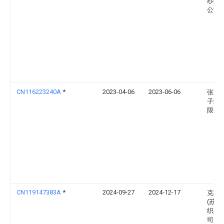
纱线
公司
CN116223240A
*
2023-04-06
2023-06-06
张家
子纺
限公
CN119147383A
*
2024-09-27
2024-12-17
克拉
(苏州
织有
司