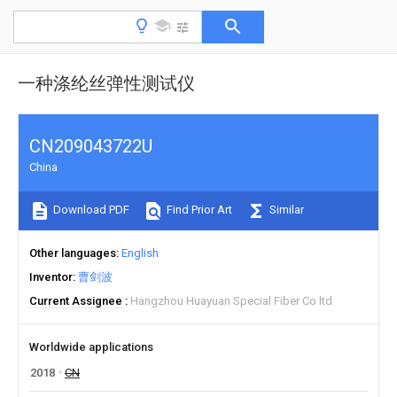
一种涤纶丝弹性测试仪
CN209043722U
China
Download PDF
Find Prior Art
Similar
Other languages
English
Inventor
曹剑波
Current Assignee
Hangzhou Huayuan Special Fiber Co ltd
Worldwide applications
2018
CN