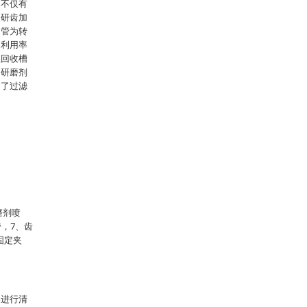
，不仅有
的研齿加
送管为转
的利用率
且回收槽
的研磨剂
加了过滤
磨剂喷
管，7、齿
固定夹
案进行清