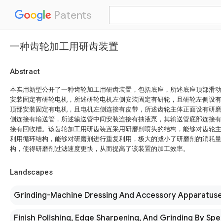
Patents
一种齿轮加工用研齿装置
Abstract
本实用新型公开了一种齿轮加工用研齿装置，包括底座，所述底座顶部滑
安装固定有研轮电机，所述研轮电机左侧安装固定有研轮，且研轮左侧设
顶部安装固定有电机，且电机左侧连接有皮带，所述齿轮主体正面设有研
侧连接有输送管，所述输送管中间安装连接有抽液泵，其输送管底部连接
接有回收槽。该齿轮加工用研齿装置采用研磨剂喷头的结构，能够对齿轮
利用循环结构，能够对研磨剂进行重复利用，极大的减小了研磨剂的消耗
构，使得研磨剂过滤速度更快，从而提高了该装置的加工效率。
Landscapes
Grinding-Machine Dressing And Accessory Apparatus
Finish Polishing, Edge Sharpening, And Grinding By Spe