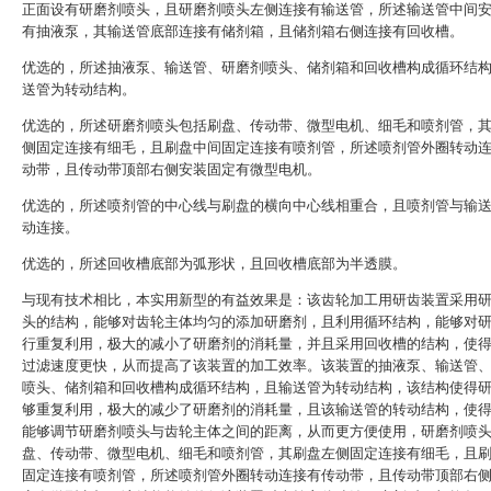
正面设有研磨剂喷头，且研磨剂喷头左侧连接有输送管，所述输送管中间
有抽液泵，其输送管底部连接有储剂箱，且储剂箱右侧连接有回收槽。
优选的，所述抽液泵、输送管、研磨剂喷头、储剂箱和回收槽构成循环结
送管为转动结构。
优选的，所述研磨剂喷头包括刷盘、传动带、微型电机、细毛和喷剂管，
侧固定连接有细毛，且刷盘中间固定连接有喷剂管，所述喷剂管外圈转动
动带，且传动带顶部右侧安装固定有微型电机。
优选的，所述喷剂管的中心线与刷盘的横向中心线相重合，且喷剂管与输
动连接。
优选的，所述回收槽底部为弧形状，且回收槽底部为半透膜。
与现有技术相比，本实用新型的有益效果是：该齿轮加工用研齿装置采用
头的结构，能够对齿轮主体均匀的添加研磨剂，且利用循环结构，能够对
行重复利用，极大的减小了研磨剂的消耗量，并且采用回收槽的结构，使
过滤速度更快，从而提高了该装置的加工效率。该装置的抽液泵、输送管
喷头、储剂箱和回收槽构成循环结构，且输送管为转动结构，该结构使得
够重复利用，极大的减少了研磨剂的消耗量，且该输送管的转动结构，使
能够调节研磨剂喷头与齿轮主体之间的距离，从而更方便使用，研磨剂喷
盘、传动带、微型电机、细毛和喷剂管，其刷盘左侧固定连接有细毛，且
固定连接有喷剂管，所述喷剂管外圈转动连接有传动带，且传动带顶部右