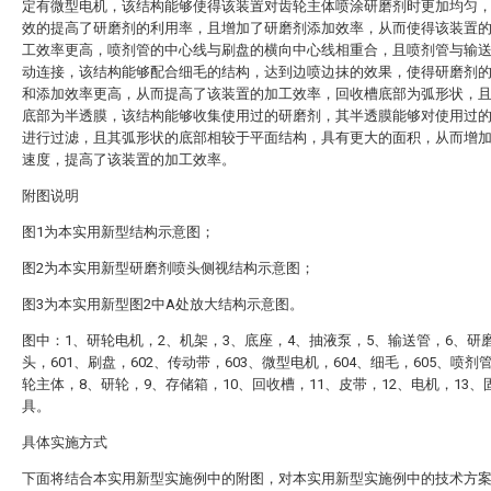
定有微型电机，该结构能够使得该装置对齿轮主体喷涂研磨剂时更加均匀
效的提高了研磨剂的利用率，且增加了研磨剂添加效率，从而使得该装置
工效率更高，喷剂管的中心线与刷盘的横向中心线相重合，且喷剂管与输
动连接，该结构能够配合细毛的结构，达到边喷边抹的效果，使得研磨剂
和添加效率更高，从而提高了该装置的加工效率，回收槽底部为弧形状，
底部为半透膜，该结构能够收集使用过的研磨剂，其半透膜能够对使用过
进行过滤，且其弧形状的底部相较于平面结构，具有更大的面积，从而增
速度，提高了该装置的加工效率。
附图说明
图1为本实用新型结构示意图；
图2为本实用新型研磨剂喷头侧视结构示意图；
图3为本实用新型图2中A处放大结构示意图。
图中：1、研轮电机，2、机架，3、底座，4、抽液泵，5、输送管，6、研
头，601、刷盘，602、传动带，603、微型电机，604、细毛，605、喷剂
轮主体，8、研轮，9、存储箱，10、回收槽，11、皮带，12、电机，13、
具。
具体实施方式
下面将结合本实用新型实施例中的附图，对本实用新型实施例中的技术方