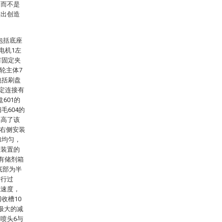
，而不是
做出创造
包括底座
电机1左
有固定夹
轮主体7
包括刷盘
固定连接有
601的
毛604的
提高了该
部右侧安装
加均匀，
该装置的
有储剂箱
底部为半
进行过
滤速度，
收槽10
极大的减
喷头6与