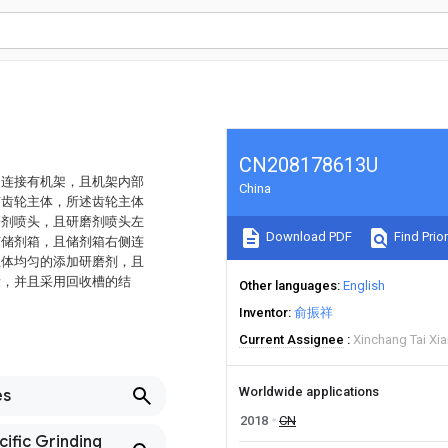
CN208178613U
动连接有机架，且机架内部
China
有齿轮主体，所述齿轮主体
磨剂喷头，且研磨剂喷头左
Download PDF
Find Prior
有储剂箱，且储剂箱右侧连
主体均匀的添加研磨剂，且
量，并且采用回收槽的结
Other languages
English
Inventor
俞振祥
Current Assignee
Xinchang Tai Xi
Worldwide applications
es
2018
CN
cific Grinding