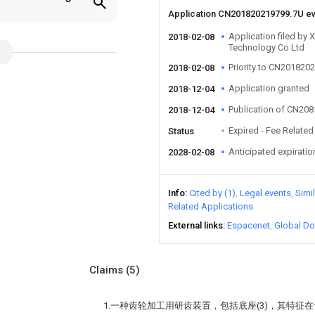
Application CN201820219799.7U e
Application filed by 
2018-02-08
Technology Co Ltd
Priority to CN201820
2018-02-08
Application granted
2018-12-04
Publication of CN20
2018-12-04
Expired - Fee Related
Status
Anticipated expiratio
2028-02-08
Info
Cited by (1)
Legal events
Simi
Related Applications
External links
Espacenet
Global Do
Claims
(5)
1.一种齿轮加工用研齿装置，包括底座(3)，其特征在