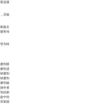
安装连接
构，且输
其刷盘左
连接有传
送管为转
研磨剂喷
研磨剂进
得研磨剂
、研磨剂
研磨剂能
得操作者
头包括刷
刷盘中间
侧安装固