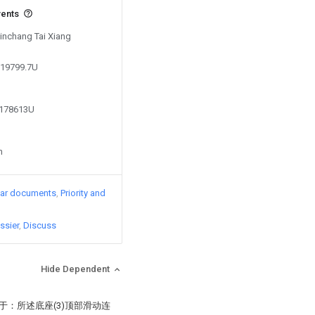
vents
Xinchang Tai Xiang
219799.7U
8178613U
n
lar documents
Priority and
ssier
Discuss
Hide Dependent
于：所述底座(3)顶部滑动连