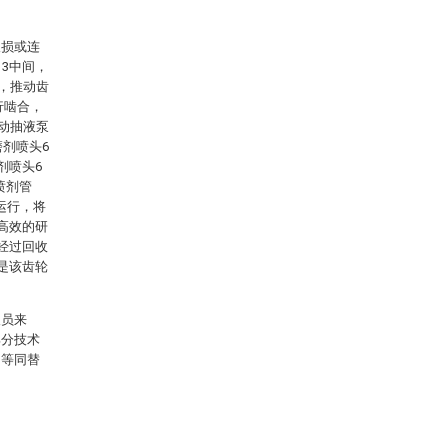
破损或连
3中间，
接，推动齿
行啮合，
启动抽液泵
磨剂喷头6
剂喷头6
喷剂管
转运行，将
高效的研
经过回收
是该齿轮
人员来
部分技术
、等同替