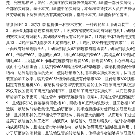
楚、完整地描述，显然，所描述的实施例仅仅是本实用新型一部分实施例
全部的实施例。基于本实用新型中的实施例，本领域普通技术人员在没有
性劳动前提下所获得的所有其他实施例，都属于本实用新型保护的范围。
请参阅图1-3，本实用新型提供一种技术方案：一种齿轮加工用研齿装置，
3，底座3顶部滑动连接有机架2，且机架2内部安装固定有研轮电机1，研轮
侧安装固定有研轮8，其研轮8左侧设有齿轮主体7，且齿轮主体7两侧连接
具13，齿轮主体7顶部安装固定有电机12，且电机12左侧连接有皮带11，齿
正面设有研磨剂喷头6，且研磨剂喷头6左侧连接有输送管5，研磨剂喷头6
601、传动带602、微型电机603、细毛604和喷剂管605，其刷盘601左侧
细毛604，且刷盘601中间固定连接有喷剂管605，喷剂管605的中心线与刷盘
横向中心线相重合，且喷剂管605与输送管5为转动连接，该结构能够配合细
结构，达到边喷边抹的效果，使得研磨剂的利用率和添加效率更高，从而
装置的加工效率，喷剂管605外圈转动连接有传动带602，且传动带602顶
固定有微型电机603，该结构能够使得该装置对齿轮主体7喷涂研磨剂时更
不仅有效的提高了研磨剂的利用率，且增加了研磨剂添加效率，从而使得
研齿加工效率更高，输送管5中间安装连接有抽液泵4，其输送管5底部连接
9，且储剂箱9右侧连接有回收槽10，回收槽10底部为弧形状，且回收槽10
透膜，该结构能够收集使用过的研磨剂，其半透膜能够对使用过的研磨剂
滤，且其弧形状的底部相较于平面结构，具有更大的面积，从而增加了过
提高了该装置的加工效率，抽液泵4、输送管5、研磨剂喷头6、储剂箱9和回
构成循环结构，且输送管5为转动结构，该结构使得研磨剂能够重复利用，
少了研磨剂的消耗量，且该输送管的转动结构，使得操作者能够调节研磨剂