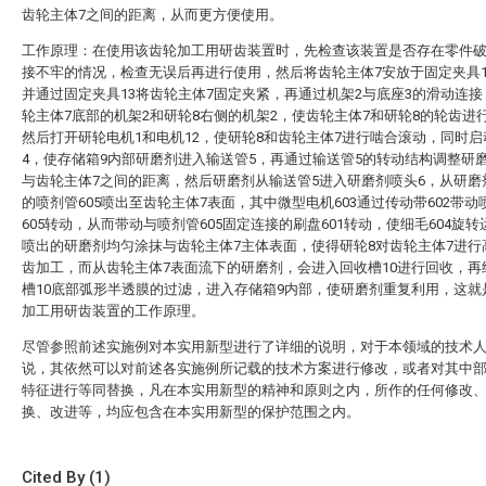
齿轮主体7之间的距离，从而更方便使用。
工作原理：在使用该齿轮加工用研齿装置时，先检查该装置是否存在零件
接不牢的情况，检查无误后再进行使用，然后将齿轮主体7安放于固定夹具1
并通过固定夹具13将齿轮主体7固定夹紧，再通过机架2与底座3的滑动连
轮主体7底部的机架2和研轮8右侧的机架2，使齿轮主体7和研轮8的轮齿进
然后打开研轮电机1和电机12，使研轮8和齿轮主体7进行啮合滚动，同时
4，使存储箱9内部研磨剂进入输送管5，再通过输送管5的转动结构调整研
与齿轮主体7之间的距离，然后研磨剂从输送管5进入研磨剂喷头6，从研磨
的喷剂管605喷出至齿轮主体7表面，其中微型电机603通过传动带602带动
605转动，从而带动与喷剂管605固定连接的刷盘601转动，使细毛604旋
喷出的研磨剂均匀涂抹与齿轮主体7主体表面，使得研轮8对齿轮主体7进行
齿加工，而从齿轮主体7表面流下的研磨剂，会进入回收槽10进行回收，再
槽10底部弧形半透膜的过滤，进入存储箱9内部，使研磨剂重复利用，这就
加工用研齿装置的工作原理。
尽管参照前述实施例对本实用新型进行了详细的说明，对于本领域的技术
说，其依然可以对前述各实施例所记载的技术方案进行修改，或者对其中
特征进行等同替换，凡在本实用新型的精神和原则之内，所作的任何修改
换、改进等，均应包含在本实用新型的保护范围之内。
Cited By (1)