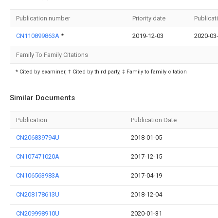
Publication number
Priority date
Publicat
CN110899863A
*
2019-12-03
2020-03
Family To Family Citations
* Cited by examiner, † Cited by third party, ‡ Family to family citation
Similar Documents
Publication
Publication Date
CN206839794U
2018-01-05
CN107471020A
2017-12-15
CN106563983A
2017-04-19
CN208178613U
2018-12-04
CN209998910U
2020-01-31