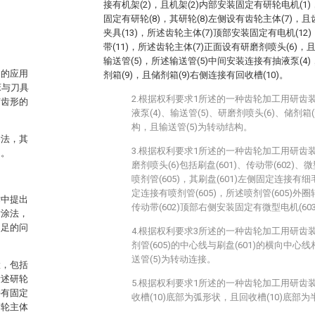
接有机架(2)，且机架(2)内部安装固定有研轮电机(1
固定有研轮(8)，其研轮(8)左侧设有齿轮主体(7)，
。
夹具(13)，所述齿轮主体(7)顶部安装固定有电机(12
带(11)，所述齿轮主体(7)正面设有研磨剂喷头(6)，
输送管(5)，所述输送管(5)中间安装连接有抽液泵(4
中的应用
剂箱(9)，且储剂箱(9)右侧连接有回收槽(10)。
床与刀具
2.根据权利要求1所述的一种齿轮加工用研齿
有齿形的
液泵(4)、输送管(5)、研磨剂喷头(6)、储剂箱
。
构，且输送管(5)为转动结构。
涂法，其
3.根据权利要求1所述的一种齿轮加工用研齿
足。
磨剂喷头(6)包括刷盘(601)、传动带(602)、微型
喷剂管(605)，其刷盘(601)左侧固定连接有细毛
定连接有喷剂管(605)，所述喷剂管(605)外圈
术中提出
传动带(602)顶部右侧安装固定有微型电机(603
喷涂法，
不足的问
4.根据权利要求3所述的一种齿轮加工用研齿
剂管(605)的中心线与刷盘(601)的横向中心线
送管(5)为转动连接。
置，包括
所述研轮
5.根据权利要求1所述的一种齿轮加工用研齿
接有固定
收槽(10)底部为弧形状，且回收槽(10)底部
齿轮主体