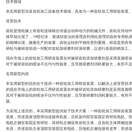
技术领域
本实用新型涉及齿轮加工设备技术领域，具体为一种齿轮加工用研齿装置
背景技术
齿轮是指轮缘上有齿轮连续啮合传递运动和动力的机械元件，齿轮在传动
很早就出现了，19世纪末，展成切齿法的原理及利用此原理切齿的专用机
的相继出现，随着生产的发展，齿轮运转的平稳性受到重视，研齿是用具
研轮与被研齿轮或一对配对齿轮加研磨剂对滚研磨，以进行齿面的精加工
现在市场上的齿轮加工用研齿装置在对被研齿轮添加研磨剂是采用直接喷
对于被研齿轮的喷涂不仅均匀性较差，且导致研磨剂消耗量较大，有所不
实用新型内容
本实用新型的目的在于提供一种齿轮加工用研齿装置，以解决上述背景技
的现在市场上的齿轮加工用研齿装置在对被研齿轮添加研磨剂是采用直接
其对于被研齿轮的喷涂不仅均匀性较差，且导致研磨剂消耗量较大，有所
题。
为实现上述目的，本实用新型提供如下技术方案：一种齿轮加工用研齿装
底座，所述底座顶部滑动连接有机架，且机架内部安装固定有研轮电机，
电机左侧安装固定有研轮，其研轮左侧设有齿轮主体，且齿轮主体两侧连
夹具，所述齿轮主体顶部安装固定有电机，且电机左侧连接有皮带，所述