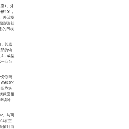
座1、外
槽101，
动。外凹模
向投影形状
形的凹模
内，其底
头部的轴
柱4，成型
第一凸台
个分别与
。凸模5的
冲压垫块
的横截面相
能继续冲
02、与两
04在空
双头插针由