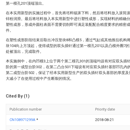
第一模孔201顶端顶出。
在本实用新型的实施过程中，首先将坯料锯床下料，然后将坯料放入滚筒
锌粉润滑。最后将坯料放入本实用新型中进行塑性成形，实现材料的精确
塑性成形，形成外圆柱表面不需要切削即可满足装配配合精度要求的精密
件。
在塑性成形阶段结束后取出冲压垫块8和凸模5，通过气缸或其他推拉机构
块104向上方顶起，使得成型的双头插针通过第一模孔201以及凸模外圈7
处被顶出，完成取件。
本实施例中，在内凹模3上位于两个第二模孔301的顶端均设有对应双头插
阶的第一成型台阶302，在第二凸台501下端设有对应双头插针基部凹孔内
第二成型台阶502，保证了经本实用新型生产的双头插针双头基部的厚度及
大减小了在使用过程中产生断裂的情况。
Cited By (1)
Publication number
Priority date
CN108971299A
*
2018-08-21