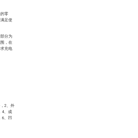
构的零
够满足使
接部分为
范围，在
要求充电
块，2、外
，4、成
，6、凹