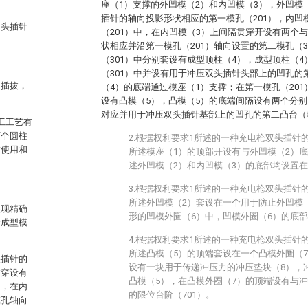
座（1）支撑的外凹模（2）和内凹模（3），外凹模
插针的轴向投影形状相应的第一模孔（201），内凹
双头插针
（201）中，在内凹模（3）上间隔贯穿开设有两个
状相应并沿第一模孔（201）轴向设置的第二模孔（3
（301）中分别套设有成型顶柱（4），成型顶柱（
（301）中并设有用于冲压双头插针头部上的凹孔的
的插拔，
（4）的底端通过模座（1）支撑；在第一模孔（20
设有凸模（5），凸模（5）的底端间隔设有两个分别
对应并用于冲压双头插针基部上的凹孔的第二凸台（5
工工艺有
两个圆柱
2.根据权利要求1所述的一种充电枪双头插针
对使用和
所述模座（1）的顶部开设有与外凹模（2）底
述外凹模（2）和内凹模（3）的底部均设置在
3.根据权利要求1所述的一种充电枪双头插针
所述外凹模（2）套设在一个用于防止外凹模
实现精确
形的凹模外圈（6）中，凹模外圈（6）的底部
针成型模
4.根据权利要求1所述的一种充电枪双头插针
所述凸模（5）的顶端套设在一个凸模外圈（
头插针的
设有一块用于传递冲压力的冲压垫块（8），
贯穿设有
凸模（5），在凸模外圈（7）的顶端设有与
中，在内
的限位台阶（701）。
模孔轴向