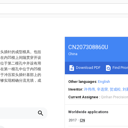
CN207308860U
双头插针的成型模具。包括
China
，在内凹模上间隔贯穿开设
端位于第二模孔中并设有用
Download PDF
Find Prior
；在第一模孔中位于内凹模
用于冲压双头插针基部上的
能够实现精确分流充填，成
Other languages
English
Inventor
许伟伟
辛选荣
贺成松
刘
Current Assignee
Qinhan Precision
Worldwide applications
2017
CN