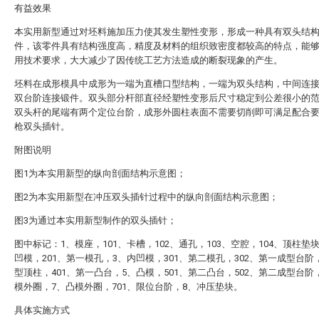
有益效果
本实用新型通过对坯料施加压力使其发生塑性变形，形成一种具有双头结
件，该零件具有结构强度高，精度及材料的组织致密度都较高的特点，能
用技术要求，大大减少了因传统工艺方法造成的断裂现象的产生。
坯料在成形模具中成形为一端为直槽口型结构，一端为双头结构，中间连
双台阶连接锻件。双头部分杆部直径经塑性变形后尺寸稳定到公差很小的
双头杆的尾端有两个定位台阶，成形外圆柱表面不需要切削即可满足配合
枪双头插针。
附图说明
图1为本实用新型的纵向剖面结构示意图；
图2为本实用新型在冲压双头插针过程中的纵向剖面结构示意图；
图3为通过本实用新型制作的双头插针；
图中标记：1、模座，101、卡槽，102、通孔，103、空腔，104、顶柱垫
凹模，201、第一模孔，3、内凹模，301、第二模孔，302、第一成型台阶
型顶柱，401、第一凸台，5、凸模，501、第二凸台，502、第二成型台阶
模外圈，7、凸模外圈，701、限位台阶，8、冲压垫块。
具体实施方式