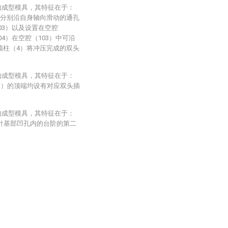
的成型模具，其特征在于：
）分别沿自身轴向滑动的通孔
103）以及设置在空腔
04）在空腔（103）中可沿
顶柱（4）将冲压完成的双头
的成型模具，其特征在于：
1）的顶端均设有对应双头插
的成型模具，其特征在于：
插针基部凹孔内的台阶的第二