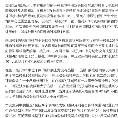
如图1及图2所示，本实用新型的一种充电枪用双头插针的成型模具，包括模
凹模2以及内凹模3。在模座1的上端面上开设有与外凹模2底端形状对应的卡
外凹模2和内凹模3的底端均设置在卡槽101中，避免在冲压过程中产生滑
2的中心位置竖直贯穿开设有第一模孔201，第一模孔201与双头插针的轴
相应。本实施例中的外凹模2套设在一个用于防止外凹模2和内凹模3产生变
外圈6中，凹模外圈6的底部通过模座1支撑。
内凹模3的轮廓同样与手头插针的轴向投影形状对应并套设在第一模孔201
部通过模座1进行支撑。在内凹模3上间隔竖直贯穿开设有两个与双头插针
向投影形状相应的第二模孔301，在两个第二模孔301中分别套设有成型顶
顶柱4的顶端位于第二模孔301中并设有用于冲压双头插针头部上的凹孔的
401，成型顶柱4的底端通过模座1支撑。
在第一模孔201中位于内凹模3的上方设有凸模5，凸模5的底端间隔设有两
两个第二模孔301相对应并用于冲压双头插针基部上的凹孔的第二凸台501
顶端套设在一个凸模外圈7中，在凸模5的顶端设有一块用于传递冲压力的
8，冲压垫块8的横截面大于凸模5，在凸模外圈7的顶端设有与冲压垫块8
应的限位台阶701。在冲压过程中，当冲压垫块8进入限位台阶701后即不
压，使制得的双头插针规格大小标准统一。
本实施例中的模座1包括两个供两根成型顶柱4分别沿自身轴向滑动的通孔1
个通孔102相连的空腔103以及设置在空腔103中的顶柱垫块104，顶柱垫块1
腔103中可沿两根成型顶柱4的轴向滑动以使两根成型顶柱4将冲压完成的