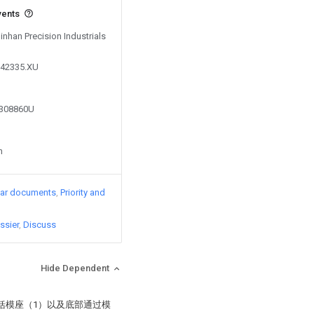
vents
Qinhan Precision Industrials
242335.XU
7308860U
n
lar documents
Priority and
ssier
Discuss
Hide Dependent
括模座（1）以及底部通过模