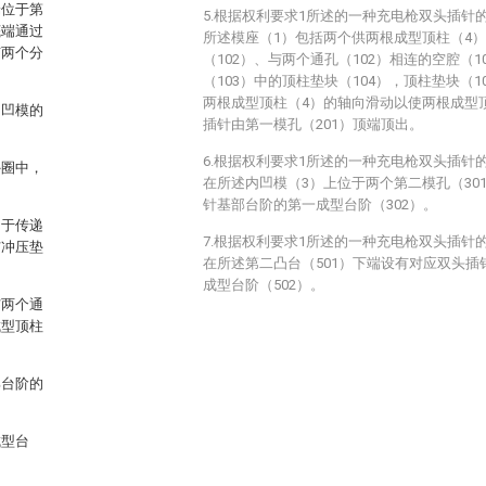
端位于第
5.根据权利要求1所述的一种充电枪双头插针
底端通过
所述模座（1）包括两个供两根成型顶柱（4
有两个分
（102）、与两个通孔（102）相连的空腔（
（103）中的顶柱垫块（104），顶柱垫块（1
两根成型顶柱（4）的轴向滑动以使两根成型
内凹模的
插针由第一模孔（201）顶端顶出。
6.根据权利要求1所述的一种充电枪双头插针
外圈中，
在所述内凹模（3）上位于两个第二模孔（30
针基部台阶的第一成型台阶（302）。
用于传递
7.根据权利要求1所述的一种充电枪双头插针
与冲压垫
在所述第二凸台（501）下端设有对应双头
成型台阶（502）。
与两个通
成型顶柱
。
部台阶的
成型台