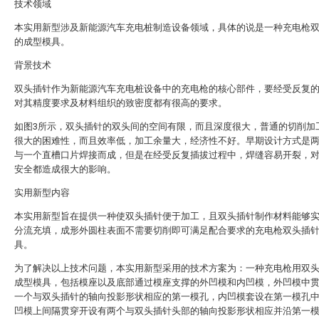
技术领域
本实用新型涉及新能源汽车充电桩制造设备领域，具体的说是一种充电枪
的成型模具。
背景技术
双头插针作为新能源汽车充电桩设备中的充电枪的核心部件，要经受反复
对其精度要求及材料组织的致密度都有很高的要求。
如图3所示，双头插针的双头间的空间有限，而且深度很大，普通的切削加
很大的困难性，而且效率低，加工余量大，经济性不好。早期设计方式是
与一个直槽口片焊接而成，但是在经受反复插拔过程中，焊缝容易开裂，
安全都造成很大的影响。
实用新型内容
本实用新型旨在提供一种使双头插针便于加工，且双头插针制作材料能够
分流充填，成形外圆柱表面不需要切削即可满足配合要求的充电枪双头插
具。
为了解决以上技术问题，本实用新型采用的技术方案为：一种充电枪用双
成型模具，包括模座以及底部通过模座支撑的外凹模和内凹模，外凹模中
一个与双头插针的轴向投影形状相应的第一模孔，内凹模套设在第一模孔
凹模上间隔贯穿开设有两个与双头插针头部的轴向投影形状相应并沿第一