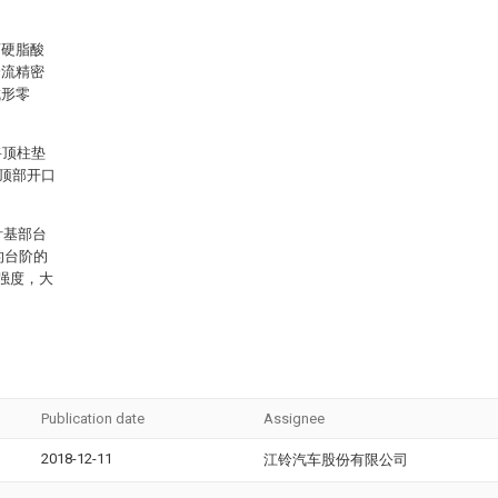
滚硬脂酸
分流精密
成形零
将顶柱垫
的顶部开口
针基部台
的台阶的
强度，大
Publication date
Assignee
2018-12-11
江铃汽车股份有限公司