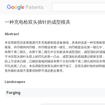
Patents
一种充电枪双头插针的成型模具
Abstract
本实用新型涉及新能源汽车充电桩制造设备领域，具体的说是一种充电枪
模座、外凹模和内凹模，外凹模设有第一模孔，内凹模套设在第一模孔中
有两个第二模孔，在两个第二模孔中分别套设有成型顶柱，成型顶柱的顶
于冲压双头插针头部上的凹孔的第一凸台，成型顶柱的底端通过模座支撑
的上方设有凸模，凸模的底端间隔设有两个分别与两个第二模孔相对应并
凹孔的第二凸台。本实用新型使双头插针便于加工，且双头插针制作材料
形外圆柱表面不需要切削即可满足配合要求。
Landscapes
Forging