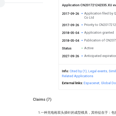
Application CN201721242335.XU e
Application filed by 
2017-09-26
Co Ltd
Priority to CN201721
2017-09-26
Application granted
2018-05-04
Publication of CN20
2018-05-04
Active
Status
Anticipated expiratio
2027-09-26
Info
Cited by (1)
Legal events
Simi
Related Applications
External links
Espacenet
Global Do
Claims
(7)
1.一种充电枪双头插针的成型模具，其特征在于：包