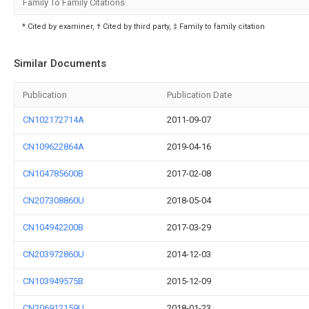
Family To Family Citations
* Cited by examiner, † Cited by third party, ‡ Family to family citation
Similar Documents
Publication
Publication Date
CN102172714A
2011-09-07
CN109622864A
2019-04-16
CN104785600B
2017-02-08
CN207308860U
2018-05-04
CN104942200B
2017-03-29
CN203972860U
2014-12-03
CN103949575B
2015-12-09
CN206912159U
2018-01-23