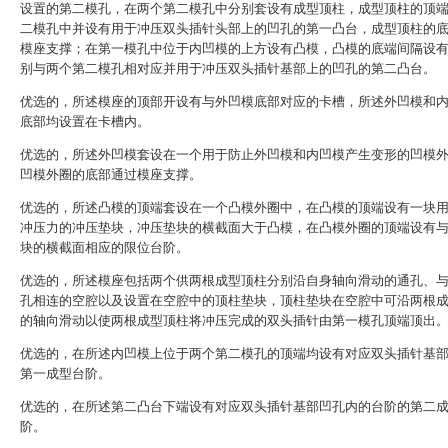
设置的第二模孔，在两个第二模孔中分别套设有成型顶柱，成型顶柱的顶
二模孔中并设有用于冲压双头插针头部上的凹孔的第一凸台，成型顶柱的
模座支撑；在第一模孔中位于内凹模的上方设有凸模，凸模的底端间隔设
别与两个第二模孔相对应并用于冲压双头插针基部上的凹孔的第二凸台。
优选的，所述模座的顶部开设有与外凹模底部对应的卡槽，所述外凹模和
底部均设置在卡槽内。
优选的，所述外凹模套设在一个用于防止外凹模和内凹模产生变形的凹模
凹模外圈的底部通过模座支撑。
优选的，所述凸模的顶端套设在一个凸模外圈中，在凸模的顶端设有一块
冲压力的冲压垫块，冲压垫块的横截面大于凸模，在凸模外圈的顶端设有
块的横截面相应的限位台阶。
优选的，所述模座包括两个供两根成型顶柱分别沿自身轴向滑动的通孔、
孔相连的空腔以及设置在空腔中的顶柱垫块，顶柱垫块在空腔中可沿两根
的轴向滑动以使两根成型顶柱将冲压完成的双头插针由第一模孔顶端顶出
优选的，在所述内凹模上位于两个第二模孔的顶端均设有对应双头插针基
第一成型台阶。
优选的，在所述第二凸台下端设有对应双头插针基部凹孔内的台阶的第二
阶。