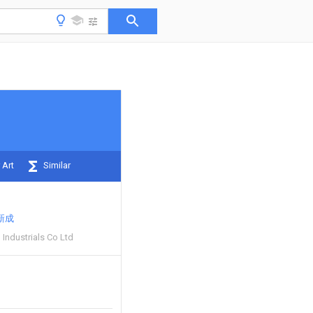
 Art
Similar
新成
 Industrials Co Ltd