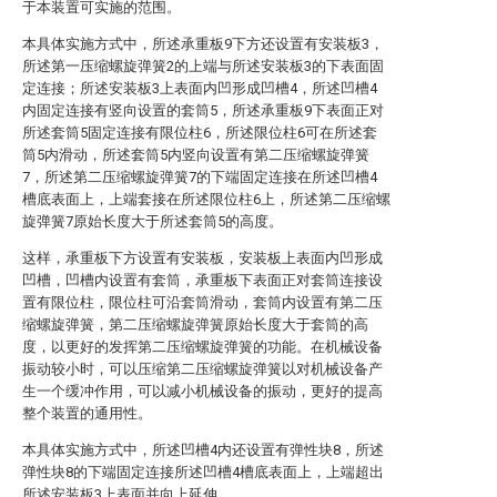
于本装置可实施的范围。
本具体实施方式中，所述承重板9下方还设置有安装板3，
所述第一压缩螺旋弹簧2的上端与所述安装板3的下表面固
定连接；所述安装板3上表面内凹形成凹槽4，所述凹槽4
内固定连接有竖向设置的套筒5，所述承重板9下表面正对
所述套筒5固定连接有限位柱6，所述限位柱6可在所述套
筒5内滑动，所述套筒5内竖向设置有第二压缩螺旋弹簧
7，所述第二压缩螺旋弹簧7的下端固定连接在所述凹槽4
槽底表面上，上端套接在所述限位柱6上，所述第二压缩螺
旋弹簧7原始长度大于所述套筒5的高度。
这样，承重板下方设置有安装板，安装板上表面内凹形成
凹槽，凹槽内设置有套筒，承重板下表面正对套筒连接设
置有限位柱，限位柱可沿套筒滑动，套筒内设置有第二压
缩螺旋弹簧，第二压缩螺旋弹簧原始长度大于套筒的高
度，以更好的发挥第二压缩螺旋弹簧的功能。在机械设备
振动较小时，可以压缩第二压缩螺旋弹簧以对机械设备产
生一个缓冲作用，可以减小机械设备的振动，更好的提高
整个装置的通用性。
本具体实施方式中，所述凹槽4内还设置有弹性块8，所述
弹性块8的下端固定连接所述凹槽4槽底表面上，上端超出
所述安装板3上表面并向上延伸。