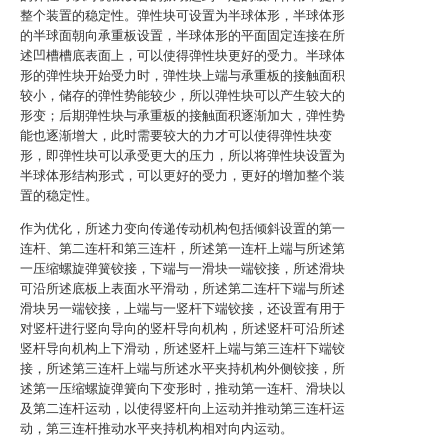
整个装置的稳定性。弹性块可设置为半球体形，半球体形
的半球面朝向承重板设置，半球体形的平面固定连接在所
述凹槽槽底表面上，可以使得弹性块更好的受力。半球体
形的弹性块开始受力时，弹性块上端与承重板的接触面积
较小，储存的弹性势能较少，所以弹性块可以产生较大的
形变；后期弹性块与承重板的接触面积逐渐加大，弹性势
能也逐渐增大，此时需要较大的力才可以使得弹性块变
形，即弹性块可以承受更大的压力，所以将弹性块设置为
半球体形结构形式，可以更好的受力，更好的增加整个装
置的稳定性。
作为优化，所述力变向传递传动机构包括倾斜设置的第一
连杆、第二连杆和第三连杆，所述第一连杆上端与所述第
一压缩螺旋弹簧铰接，下端与一滑块一端铰接，所述滑块
可沿所述底板上表面水平滑动，所述第二连杆下端与所述
滑块另一端铰接，上端与一竖杆下端铰接，还设置有用于
对竖杆进行竖向导向的竖杆导向机构，所述竖杆可沿所述
竖杆导向机构上下滑动，所述竖杆上端与第三连杆下端铰
接，所述第三连杆上端与所述水平夹持机构外侧铰接，所
述第一压缩螺旋弹簧向下变形时，推动第一连杆、滑块以
及第二连杆运动，以使得竖杆向上运动并推动第三连杆运
动，第三连杆推动水平夹持机构相对向内运动。