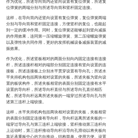
作为优化，所述导向筒内还竖向设置有复位弹簧，所述复
位弹簧的两端分别与所述导向筒和竖杆固定连接。
这样，在导向筒内还竖向设置有复位弹簧，复位弹簧两端
分别与导向筒和竖杆固定连接，方便竖杆的复位，也能起
到一定的缓冲作用。同时，复位弹簧还能够起到竖向减振
的作用效果，连同第一压缩螺旋弹簧、第二压缩螺旋弹簧
以及弹性块共同作用，更好的发挥机械设备减振装置的减
振效果。
作为优化，所述竖板相对的两面分别向内固定连接有连接
杆，所述连接杆相对的端部分别固定连接有竖向设置的连
接板，所述连接板上分别水平贯穿设置有导向孔；所述水
平夹持机构包括两块相对设置的夹板，所述夹板为竖向设
置的板状构件，所述夹板相背的表面分别固定连接有水平
设置的导向杆，所述导向杆直径与所述导向孔直径相匹
配，所述导向杆远离所述夹板的一端穿过所述导向孔与所
述第三连杆上端铰接。
这样，水平夹持机构包括两块相对设置的夹板，夹板相背
的表面分别固定连接有导向杆，导向杆远离所述夹板的一
端穿过导向孔与第三连杆上端铰接，竖杆推动第三连杆向
上运动时，第三连杆推动导向杆沿导向孔滑动以将夹板向
靠近承重板中心的方向推动，结构简单，使用方便。设置