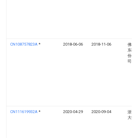
CN108757823A
*
2018-06-06
2018-11-06
佛山
东磁
份有
司
CN111619932A
*
2020-04-29
2020-09-04
浙江
大学