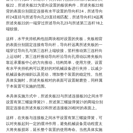
板22，所述夹板22为竖向设置的板状构件，所述夹板22相
背的表面分别固定连接有水平设置的导向杆24，所述导向
杆24直径与所述导向孔23直径相匹配，所述导向杆24远离
所述夹板22的一端穿过所述导向孔23与所述第三连杆18上
端铰接。
这样，水平夹持机构包括两块相对设置的夹板，夹板相背
的表面分别固定连接有导向杆，导向杆远离所述夹板的一
端穿过导向孔与第三连杆上端铰接，竖杆推动第三连杆向
上运动时，第三连杆推动导向杆沿导向孔滑动以将夹板向
靠近承重板中心的方向推动，结构简单，使用方便。设置
有水平夹持机构可以更好的对机械设备进行夹持，以减少
机械设备的倾斜以及晃动，增加整个装置的稳定性。当然
具体实施时，所述夹板相对的表面可设置耐磨垫，同样属
于本装置可实施的范围。
本具体实施方式中，所述夹板22与所述连接板20之间水平
设置有第三螺旋弹簧21，所述第三螺旋弹簧21的两端分别
固定连接在所述夹板22和所述连接板20相对的表面上。
这样，在夹板与连接板之间水平设置有第三螺旋弹簧，可
以对夹板起到一定的缓冲作用，避免机械设备晃动程度太
大将夹板损坏，延长整个装置的使用寿命。当然具体实施