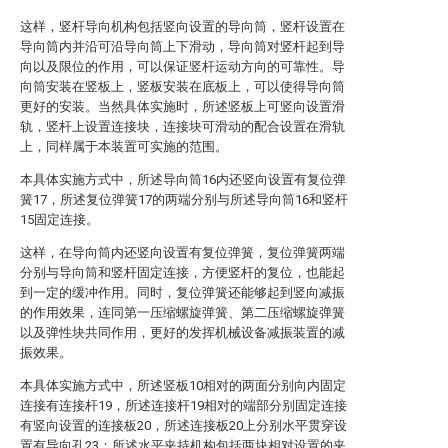
这样，竖杆导向机构包括竖向设置的导向筒，竖杆设置在
导向筒内并沿可沿导向筒上下滑动，导向筒对竖杆起到导
向以及限位的作用，可以保证竖杆运动方向的可靠性。导
向筒安装在竖板上，竖板安装在底板上，可以使得导向筒
更好的安装。当然具体实施时，所述竖板上可竖向设置滑
轨，竖杆上设置连接块，连接块可滑动的配合设置在滑轨
上，同样属于本装置可实施的范围。
本具体实施方式中，所述导向筒16内还竖向设置有复位弹
簧17，所述复位弹簧17的两端分别与所述导向筒16和竖杆
15固定连接。
这样，在导向筒内还竖向设置有复位弹簧，复位弹簧两端
分别与导向筒和竖杆固定连接，方便竖杆的复位，也能起
到一定的缓冲作用。同时，复位弹簧还能够起到竖向减振
的作用效果，连同第一压缩螺旋弹簧、第二压缩螺旋弹簧
以及弹性块共同作用，更好的发挥机械设备减振装置的减
振效果。
本具体实施方式中，所述竖板10相对的两面分别向内固定
连接有连接杆19，所述连接杆19相对的端部分别固定连接
有竖向设置的连接板20，所述连接板20上分别水平贯穿设
置有导向孔23；所述水平夹持机构包括两块相对设置的夹