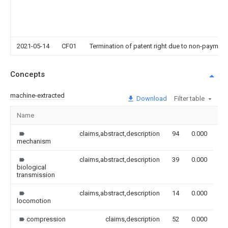
2021-05-14
CF01
Termination of patent right due to non-payment
Concepts
machine-extracted
Download
Filter table
Name
Im
claims,abstract,description
94
0.000
mechanism
claims,abstract,description
39
0.000
biological
transmission
claims,abstract,description
14
0.000
locomotion
compression
claims,description
52
0.000