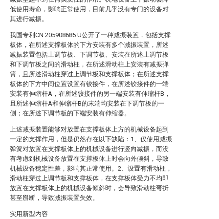
低使用寿命，影响正常使用，目前几乎没有专门的设备对
其进行减振。
我国专利CN 205908685 U公开了一种减振装置，包括支撑
板体，在所述支撑板体的下方安装有多个减振装置，所述
减振装置包括上调节板、下调节板、安装在所述上调节板
和下调节板之间的滑动柱，在所述滑动柱上安装有减振弹
簧，且所述滑动柱穿过上调节板和支撑板体；在所述支撑
板体的下方中间位置设置有铰接件，在所述铰接件的一端
安装有伸缩杆A，在所述铰接件的另一端安装有伸缩杆B，
且所述伸缩杆A和伸缩杆B的末端均安装在下调节板的一
侧；在所述下调节板的下端安装有伸缩器。
上述减振装置能够对放置在支撑板体上方的机械设备起到
一定的支撑作用，但是仍然存在以下缺陷：1、仅使用减振
弹簧对放置在支撑板体上的机械设备进行竖向减振，而没
有考虑到机械设备放置在支撑板体上时会向外倾斜，导致
机械设备稳定性差，影响其正常使用。2、设置有滑动柱，
滑动柱穿过上调节板和支撑板体，在支撑板体受力不均即
放置在支撑板体上的机械设备倾斜时，会导致滑动柱弯折
甚至掰断，导致减振装置失效。
实用新型内容