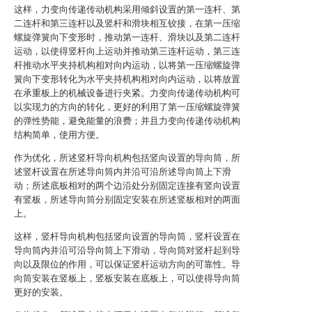
这样，力变向传递传动机构采用倾斜设置的第一连杆、第
二连杆和第三连杆以及竖杆和滑块相互铰接，在第一压缩
螺旋弹簧向下变形时，推动第一连杆、滑块以及第二连杆
运动，以使得竖杆向上运动并推动第三连杆运动，第三连
杆推动水平夹持机构相对向内运动，以将第一压缩螺旋弹
簧向下变形转化为水平夹持机构相对向内运动，以将放置
在承重板上的机械设备进行夹紧。力变向传递传动机构可
以实现力的方向的转化，更好的利用了第一压缩螺旋弹簧
的弹性势能，避免能量的浪费；并且力变向传递传动机构
结构简单，使用方便。
作为优化，所述竖杆导向机构包括竖向设置的导向筒，所
述竖杆设置在所述导向筒内并沿可沿所述导向筒上下滑
动；所述底板相对的两个边沿处分别固定连接有竖向设置
有竖板，所述导向筒分别固定安装在所述竖板相对的两面
上。
这样，竖杆导向机构包括竖向设置的导向筒，竖杆设置在
导向筒内并沿可沿导向筒上下滑动，导向筒对竖杆起到导
向以及限位的作用，可以保证竖杆运动方向的可靠性。导
向筒安装在竖板上，竖板安装在底板上，可以使得导向筒
更好的安装。