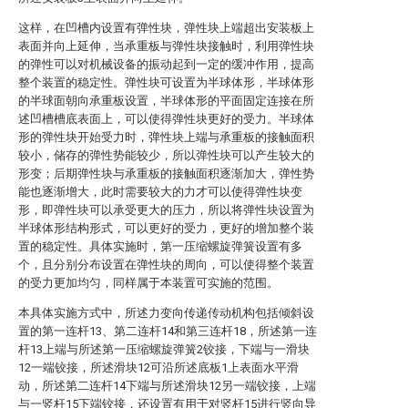
这样，在凹槽内设置有弹性块，弹性块上端超出安装板上
表面并向上延伸，当承重板与弹性块接触时，利用弹性块
的弹性可以对机械设备的振动起到一定的缓冲作用，提高
整个装置的稳定性。弹性块可设置为半球体形，半球体形
的半球面朝向承重板设置，半球体形的平面固定连接在所
述凹槽槽底表面上，可以使得弹性块更好的受力。半球体
形的弹性块开始受力时，弹性块上端与承重板的接触面积
较小，储存的弹性势能较少，所以弹性块可以产生较大的
形变；后期弹性块与承重板的接触面积逐渐加大，弹性势
能也逐渐增大，此时需要较大的力才可以使得弹性块变
形，即弹性块可以承受更大的压力，所以将弹性块设置为
半球体形结构形式，可以更好的受力，更好的增加整个装
置的稳定性。具体实施时，第一压缩螺旋弹簧设置有多
个，且分别分布设置在弹性块的周向，可以使得整个装置
的受力更加均匀，同样属于本装置可实施的范围。
本具体实施方式中，所述力变向传递传动机构包括倾斜设
置的第一连杆13、第二连杆14和第三连杆18，所述第一连
杆13上端与所述第一压缩螺旋弹簧2铰接，下端与一滑块
12一端铰接，所述滑块12可沿所述底板1上表面水平滑
动，所述第二连杆14下端与所述滑块12另一端铰接，上端
与一竖杆15下端铰接，还设置有用于对竖杆15进行竖向导