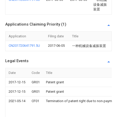
设备减振
装置
Applications Claiming Priority (1)
Application
Filing date
Title
CN201720641791.5U
2017-06-05
一种机械设备减振装置
Legal Events
Date
Code
Title
2017-12-15
GR01
Patent grant
2017-12-15
GR01
Patent grant
2021-05-14
CF01
Termination of patent right due to non-payment