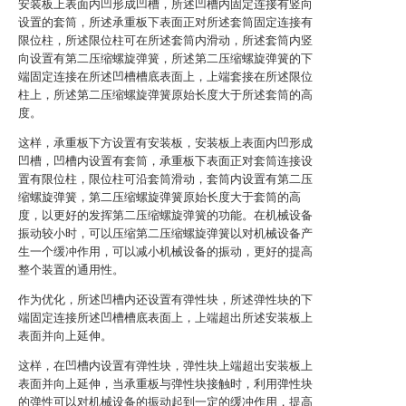
安装板上表面内凹形成凹槽，所述凹槽内固定连接有竖向
设置的套筒，所述承重板下表面正对所述套筒固定连接有
限位柱，所述限位柱可在所述套筒内滑动，所述套筒内竖
向设置有第二压缩螺旋弹簧，所述第二压缩螺旋弹簧的下
端固定连接在所述凹槽槽底表面上，上端套接在所述限位
柱上，所述第二压缩螺旋弹簧原始长度大于所述套筒的高
度。
这样，承重板下方设置有安装板，安装板上表面内凹形成
凹槽，凹槽内设置有套筒，承重板下表面正对套筒连接设
置有限位柱，限位柱可沿套筒滑动，套筒内设置有第二压
缩螺旋弹簧，第二压缩螺旋弹簧原始长度大于套筒的高
度，以更好的发挥第二压缩螺旋弹簧的功能。在机械设备
振动较小时，可以压缩第二压缩螺旋弹簧以对机械设备产
生一个缓冲作用，可以减小机械设备的振动，更好的提高
整个装置的通用性。
作为优化，所述凹槽内还设置有弹性块，所述弹性块的下
端固定连接所述凹槽槽底表面上，上端超出所述安装板上
表面并向上延伸。
这样，在凹槽内设置有弹性块，弹性块上端超出安装板上
表面并向上延伸，当承重板与弹性块接触时，利用弹性块
的弹性可以对机械设备的振动起到一定的缓冲作用，提高