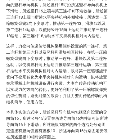
向的竖杆导向机构，所述竖杆15可沿所述竖杆导向机构上
下滑动，所述竖杆15上端与第三连杆18下端铰接，所述第
三连杆18上端与所述水平夹持机构外侧铰接，所述第一压
缩螺旋弹簧2向下变形时，推动第一连杆13、滑块12以及
第二连杆14运动，以使得竖杆15向上运动并推动第三连杆
18运动，第三连杆18推动水平夹持机构相对向内运动。
这样，力变向传递传动机构采用倾斜设置的第一连杆、第
二连杆和第三连杆以及竖杆和滑块相互铰接，在第一压缩
螺旋弹簧向下变形时，推动第一连杆、滑块以及第二连杆
运动，以使得竖杆向上运动并推动第三连杆运动，第三连
杆推动水平夹持机构相对向内运动，以将第一压缩螺旋弹
簧向下变形转化为水平夹持机构相对向内运动，以将放置
在承重板上的机械设备进行夹紧。力变向传递传动机构可
以实现力的方向的转化，更好的利用了第一压缩螺旋弹簧
的弹性势能，避免能量的浪费；并且力变向传递传动机构
结构简单，使用方便。
本具体实施方式中，所述竖杆导向机构包括竖向设置的导
向筒16，所述竖杆15设置在所述导向筒16内并沿可沿所述
导向筒16上下滑动；所述底板1相对的两个边沿处分别固
定连接有竖向设置有竖板10，所述导向筒16分别固定安装
在所述竖板10相对的两面上。