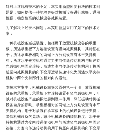
针对上述现有技术的不足，本实用新型所要解决的技术问
题是：如何提供一种能够更好对机械设备进行减振，通用
性强，稳定性高的机械设备减振装置。
为了解决上述技术问题，本实用新型采用了如下的技术方
案：
一种机械设备减振装置，包括用于放置机械设备的承重
板，所述承重板下方连接设置有竖向减振机构，其特征在
于，所述承重板相对的两端上方分别设置有水平夹持机
构，所述水平夹持机构通过力变向传递传动机构与所述竖
向减振机构固定连接，所述力变向传递传动机构用于将所
述竖向减振机构的向下变形运动传递转化为所述水平夹持
机构中两个夹持部件的相对向内运动。
本技术方案中，机械设备减振装置包括一个用于放置机械
设备的承重板，承重板下方连接设置有竖向减振机构，可
以对机械设备产生的振动起到缓冲作用，降低振动对机械
设备自身的影响。承重板相对的两端上方分别设置有水平
夹持机构，用于对放置在承重板上的机械设备进行夹持，
降低机械设备的晃动，减小机械设备的倾斜程度。水平夹
持机构通过力变向传递传动机构与所述竖向减振机构固定
连接，力变向传递传动机构用于将竖向减振机构向下变形