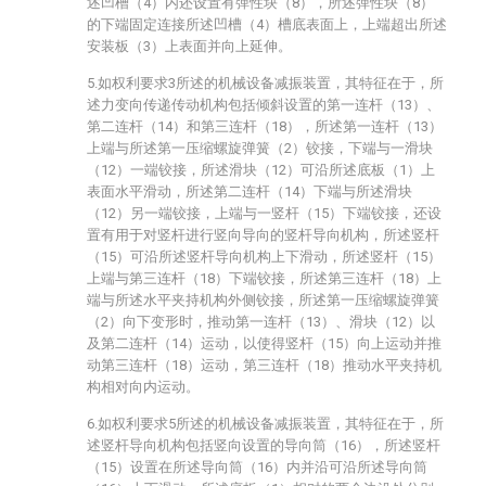
述凹槽（4）内还设置有弹性块（8），所述弹性块（8）
的下端固定连接所述凹槽（4）槽底表面上，上端超出所述
安装板（3）上表面并向上延伸。
5.如权利要求3所述的机械设备减振装置，其特征在于，所
述力变向传递传动机构包括倾斜设置的第一连杆（13）、
第二连杆（14）和第三连杆（18），所述第一连杆（13）
上端与所述第一压缩螺旋弹簧（2）铰接，下端与一滑块
（12）一端铰接，所述滑块（12）可沿所述底板（1）上
表面水平滑动，所述第二连杆（14）下端与所述滑块
（12）另一端铰接，上端与一竖杆（15）下端铰接，还设
置有用于对竖杆进行竖向导向的竖杆导向机构，所述竖杆
（15）可沿所述竖杆导向机构上下滑动，所述竖杆（15）
上端与第三连杆（18）下端铰接，所述第三连杆（18）上
端与所述水平夹持机构外侧铰接，所述第一压缩螺旋弹簧
（2）向下变形时，推动第一连杆（13）、滑块（12）以
及第二连杆（14）运动，以使得竖杆（15）向上运动并推
动第三连杆（18）运动，第三连杆（18）推动水平夹持机
构相对向内运动。
6.如权利要求5所述的机械设备减振装置，其特征在于，所
述竖杆导向机构包括竖向设置的导向筒（16），所述竖杆
（15）设置在所述导向筒（16）内并沿可沿所述导向筒