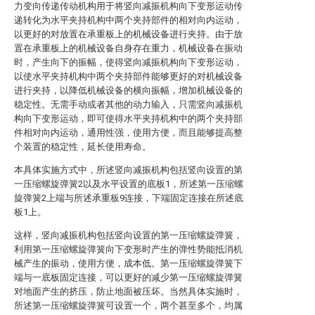
力变向传递传动机构用于将竖向减振机构向下变形运动传
递转化为水平夹持机构中两个夹持部件的相对向内运动，
以更好的对放置在承重板上的机械设备进行夹持。由于放
置在承重板上的机械设备自身存在重力，机械设备在振动
时，产生向下的振幅，使得竖向减振机构向下变形运动，
以使水平夹持机构中两个夹持部件能够更好的对机械设备
进行夹持，以降低机械设备的横向振幅，增加机械设备的
稳定性。无需手动或者其他的动力输入，只需竖向减振机
构向下变形运动，即可使得水平夹持机构中的两个夹持部
件相对向内运动，通用性强，使用方便，而且能够提高整
个装置的稳定性，延长使用寿命。
本具体实施方式中，所述竖向减振机构包括竖向设置的第
一压缩螺旋弹簧2以及水平设置的底板1，所述第一压缩螺
旋弹簧2上端与所述承重板9连接，下端固定连接在所述底
板1上。
这样，竖向减振机构包括竖向设置的第一压缩螺旋弹簧，
利用第一压缩螺旋弹簧向下变形时产生的弹性势能抵消机
械产生的振动，使用方便，成本低。第一压缩螺旋弹簧下
端与一底板固定连接，可以更好的减少第一压缩螺旋弹簧
对地面产生的挤压，防止地面被压坏。当然具体实施时，
所述第一压缩螺旋弹簧可设置一个，两个甚至多个，均属