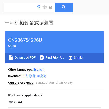
一种机械设备减振装置
CN206754276U
China
Download PDF
Find Prior Art
Similar
Other languages
English
Inventor
王成
李薛
董亮亮
Current Assignee
Yangtze Normal University
Worldwide applications
2017
CN