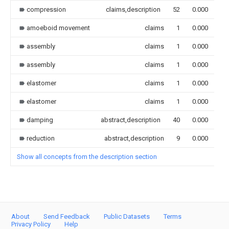
compression
claims,description
52
0.000
amoeboid movement
claims
1
0.000
assembly
claims
1
0.000
assembly
claims
1
0.000
elastomer
claims
1
0.000
elastomer
claims
1
0.000
damping
abstract,description
40
0.000
reduction
abstract,description
9
0.000
Show all concepts from the description section
About
Send Feedback
Public Datasets
Terms
Privacy Policy
Help