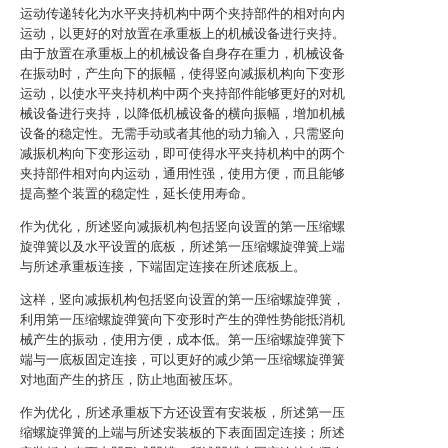
运动传递转化为水平夹持机构中两个夹持部件的相对向内
运动，以更好的对放置在承重板上的机械设备进行夹持。
由于放置在承重板上的机械设备自身存在重力，机械设备
在振动时，产生向下的振幅，使得竖向减振机构向下变形
运动，以使水平夹持机构中两个夹持部件能够更好的对机
械设备进行夹持，以降低机械设备的横向振幅，增加机械
设备的稳定性。无需手动或者其他的动力输入，只需竖向
减振机构向下变形运动，即可使得水平夹持机构中的两个
夹持部件相对向内运动，通用性强，使用方便，而且能够
提高整个装置的稳定性，延长使用寿命。
作为优化，所述竖向减振机构包括竖向设置的第一压缩螺
旋弹簧以及水平设置的底板，所述第一压缩螺旋弹簧上端
与所述承重板连接，下端固定连接在所述底板上。
这样，竖向减振机构包括竖向设置的第一压缩螺旋弹簧，
利用第一压缩螺旋弹簧向下变形时产生的弹性势能抵消机
械产生的振动，使用方便，成本低。第一压缩螺旋弹簧下
端与一底板固定连接，可以更好的减少第一压缩螺旋弹簧
对地面产生的挤压，防止地面被压坏。
作为优化，所述承重板下方还设置有安装板，所述第一压
缩螺旋弹簧的上端与所述安装板的下表面固定连接；所述