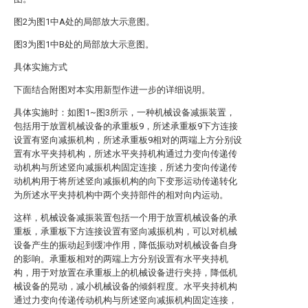
图2为图1中A处的局部放大示意图。
图3为图1中B处的局部放大示意图。
具体实施方式
下面结合附图对本实用新型作进一步的详细说明。
具体实施时：如图1~图3所示，一种机械设备减振装置，
包括用于放置机械设备的承重板9，所述承重板9下方连接
设置有竖向减振机构，所述承重板9相对的两端上方分别设
置有水平夹持机构，所述水平夹持机构通过力变向传递传
动机构与所述竖向减振机构固定连接，所述力变向传递传
动机构用于将所述竖向减振机构的向下变形运动传递转化
为所述水平夹持机构中两个夹持部件的相对向内运动。
这样，机械设备减振装置包括一个用于放置机械设备的承
重板，承重板下方连接设置有竖向减振机构，可以对机械
设备产生的振动起到缓冲作用，降低振动对机械设备自身
的影响。承重板相对的两端上方分别设置有水平夹持机
构，用于对放置在承重板上的机械设备进行夹持，降低机
械设备的晃动，减小机械设备的倾斜程度。水平夹持机构
通过力变向传递传动机构与所述竖向减振机构固定连接，