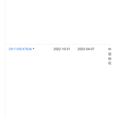
CN115924760A
*
2022-10-31
2023-04-07
中亿
设集
份有
司