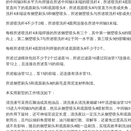
的中间轴3和水平方向焊接在所述中间轴3末端的喷洗杆4，所述喷洗杆4底
竖直向下的底面刷头10和底面喷头8，所述底面喷头8与竖直方向形成夹角
洗杆4末端设有侧壁刷头5和侧壁喷头，所述侧壁喷头与所述喷洗杆4形成夹
所述喷洗杆4不少于2根，所述喷洗杆4圆周连接在所述中间轴3末端。
每根所述喷洗杆4末端焊接的所述侧壁喷头有三个，其中第一侧壁喷头6的
向上，第二侧壁喷头7与所述喷洗杆4位于同一水平面，第三喷头9的喷嘴倾
每根所述喷洗杆4底部排列焊接的所述底面喷头8不少于2个。
所述过滤模块包括不少于2个过滤器16，所述过滤器16通过回油管17连接
管12上，且连接在所述泵15的前端。
所述输油管12上，泵15的前端，还连接有清水管13。
所述侧壁刷头5和底面刷头8的刷毛是用尼龙材料制造。
本实用新型的工作情况如下：
清洗液可采用石脑油或其他油品，清洗液从清洗液储罐14中流进输油管12
15进入中间轴3内的通道，然后从侧壁喷头和底面喷头8喷射而出，中间轴3
的作用下旋转，还可伸缩至设定长度，清洗夜以一定压力从侧壁喷头和底面
射而出，且均以倾斜角度喷射，油污能被打散、溶解等，还避免过度高压
成不良影响，随后的侧壁刷头和底面刷头8能一边刷洗，实现高效率刷洗油