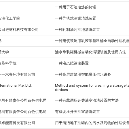
一种用于石油冶炼的储罐
石油化工学院
一种导轨式油罐清洗装置
富日进材料科技有限公司
一种轧制油污油池清洗装置
娣
一种建筑装饰用乳胶漆塑料桶全自动处理机
斯大学
油水承装罐机械自动化清理装置及使用方法
农垦科学院
一种液态肥运输装置
一一水务环境有限公司
一种高层建筑用智能叠压供水设备
ternational Pte. Ltd.
Method and system for cleaning a storage tan
devices
电网有限责任公司百色供电局
一种有载调压开关油室清洗装置的方法
电网有限责任公司百色供电局
有载调压开关油室清洗装置
领卓能源科技有限公司
用于清洁地下油罐内的污水及污物的处理设