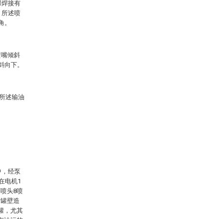
部焊接有
，所述喷
角。
喷嘴倾斜
斜向下。
在所述输油
中，经泵
在电机1
喷头8喷
对罐壁造
罐，尤其