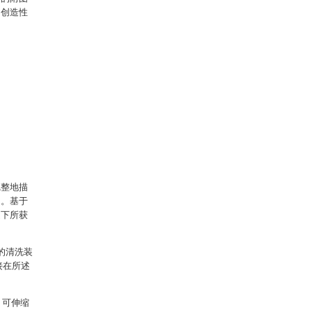
出创造性
完整地描
例。基于
提下所获
的清洗装
接在所述
、可伸缩