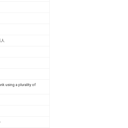
器人
k using a plurality of
备