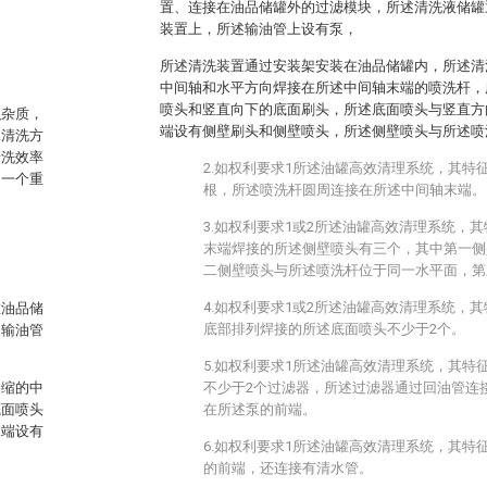
置、连接在油品储罐外的过滤模块，所述清洗液储罐
装置上，所述输油管上设有泵，
。
所述清洗装置通过安装架安装在油品储罐内，所述清
中间轴和水平方向焊接在所述中间轴末端的喷洗杆，
喷头和竖直向下的底面刷头，所述底面喷头与竖直方
积杂质，
端设有侧壁刷头和侧壁喷头，所述侧壁喷头与所述喷
工清洗方
清洗效率
2.如权利要求1所述油罐高效清理系统，其特
的一个重
根，所述喷洗杆圆周连接在所述中间轴末端。
3.如权利要求1或2所述油罐高效清理系统，
末端焊接的所述侧壁喷头有三个，其中第一侧
二侧壁喷头与所述喷洗杆位于同一水平面，第
4.如权利要求1或2所述油罐高效清理系统，
在油品储
底部排列焊接的所述底面喷头不少于2个。
述输油管
5.如权利要求1所述油罐高效清理系统，其特
伸缩的中
不少于2个过滤器，所述过滤器通过回油管连
底面喷头
在所述泵的前端。
末端设有
6.如权利要求1所述油罐高效清理系统，其特
的前端，还连接有清水管。