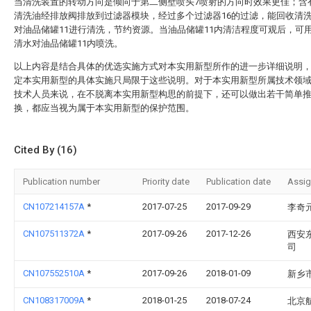
当清洗装置的转动方向是倾向于第二侧壁喷头7喷射的方向时效果更佳；含
清洗油经排放阀排放到过滤器模块，经过多个过滤器16的过滤，能回收清
对油品储罐11进行清洗，节约资源。当油品储罐11内清洁程度可观后，可用
清水对油品储罐11内喷洗。
以上内容是结合具体的优选实施方式对本实用新型所作的进一步详细说明
定本实用新型的具体实施只局限于这些说明。对于本实用新型所属技术领
技术人员来说，在不脱离本实用新型构思的前提下，还可以做出若干简单
换，都应当视为属于本实用新型的保护范围。
Cited By (16)
Publication number
Priority date
Publication date
Assi
CN107214157A
*
2017-07-25
2017-09-29
李奇
CN107511372A
*
2017-09-26
2017-12-26
西安
司
CN107552510A
*
2017-09-26
2018-01-09
新乡
CN108317009A
*
2018-01-25
2018-07-24
北京