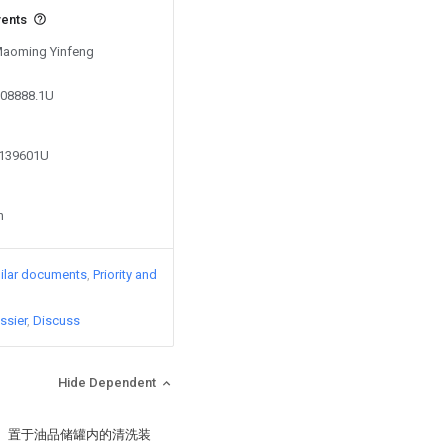
vents
 Maoming Yinfeng
108888.1U
6139601U
n
ilar documents
Priority and
ssier
Discuss
Hide Dependent
罐、置于油品储罐内的清洗装