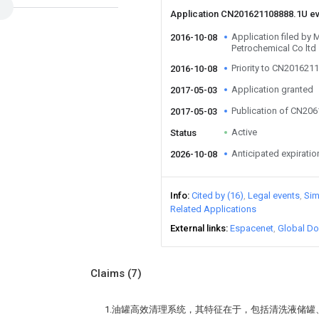
Application CN201621108888.1U e
Application filed by
2016-10-08
Petrochemical Co ltd
Priority to CN201621
2016-10-08
Application granted
2017-05-03
Publication of CN20
2017-05-03
Active
Status
Anticipated expiratio
2026-10-08
Info
Cited by (16)
Legal events
Sim
Related Applications
External links
Espacenet
Global Do
Claims
(7)
1.油罐高效清理系统，其特征在于，包括清洗液储