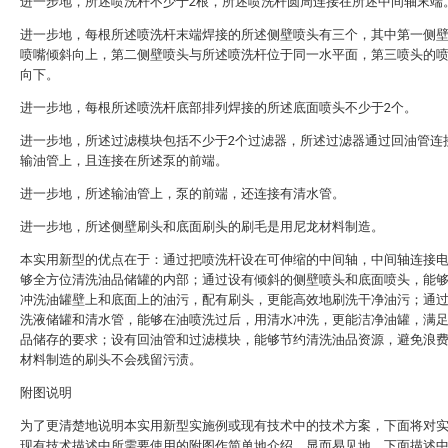
进一步地，所述喷洗杆不少于2根，所述喷洗杆圆周连接在所述中间轴末端
进一步地，每根所述喷洗杆末端焊接的所述侧壁喷头有三个，其中第一侧
喷嘴倾斜向上，第二侧壁喷头与所述喷洗杆位于同一水平面，第三喷头的
向下。
进一步地，每根所述喷洗杆底部排列焊接的所述底面喷头不少于2个。
进一步地，所述过滤模块包括不少于2个过滤器，所述过滤器通过回油管连
输油管上，且连接在所述泵的前端。
进一步地，所述输油管上，泵的前端，还连接有清水管。
进一步地，所述侧壁刷头和底面刷头的刷毛是用尼龙材料制造。
本实用新型的优点在于：通过把喷洗杆设在可伸缩的中间轴，中间轴连接
够全方位清洗油品储罐的内部；通过设有倾斜的侧壁喷头和底面喷头，能
冲洗油罐壁上和底面上的油污，配有刷头，更能高效地刷洗干净油污；通
洗液储罐和清水管，能够在油喷洗过后，用清水冲洗，更能洁净油罐，满
品储存的要求；设有回油管和过滤模块，能够节约清洗油品资源，避免浪
材料制造的刷头不会残留污渍。
附图说明
为了更清楚地说明本实用新型实施例或现有技术中的技术方案，下面将对
现有技术描述中所需要使用的附图作简单地介绍，显而易见地，下面描述