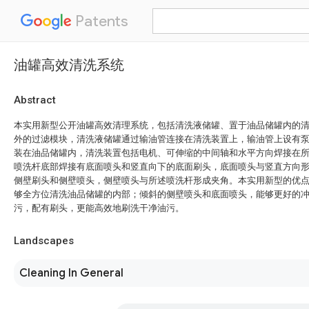
Patents
油罐高效清洗系统
Abstract
本实用新型公开油罐高效清理系统，包括清洗液储罐、置于油品储罐内的
外的过滤模块，清洗液储罐通过输油管连接在清洗装置上，输油管上设有
装在油品储罐内，清洗装置包括电机、可伸缩的中间轴和水平方向焊接在
喷洗杆底部焊接有底面喷头和竖直向下的底面刷头，底面喷头与竖直方向
侧壁刷头和侧壁喷头，侧壁喷头与所述喷洗杆形成夹角。本实用新型的优
够全方位清洗油品储罐的内部；倾斜的侧壁喷头和底面喷头，能够更好的
污，配有刷头，更能高效地刷洗干净油污。
Landscapes
Cleaning In General