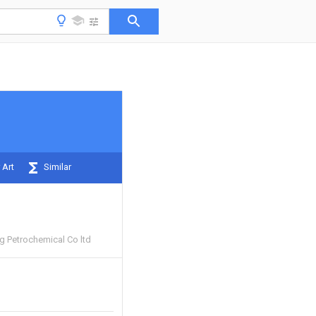
 Art
Similar
 Petrochemical Co ltd