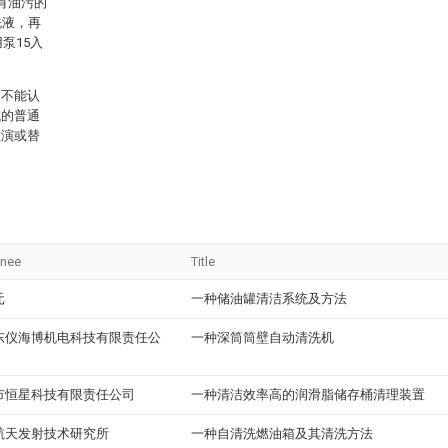
有油污的
洗液，再
泵15入
，不能认
域的普通
推演或替
gnee
Title
元
一种储油罐清洁系统及方法
东仪海博机电科技有限责任公
一种深筒筒壁自动清洗机
市恒星科技有限责任公司
一种清洁效率高的润滑脂储存桶清理装置
航天发射技术研究所
一种自清洗燃油箱及其清洗方法