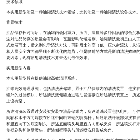
技术领域
本实用新型涉及一种油罐清洗技术领域，尤其涉及一种油罐清洗设备技术
背景技术
油品储存长时间后，在油罐内会因重力、压力、温度等多种因素的综合沉
这对油品储存的质量会有影响，甚至影响储罐溶剂。油罐清洗最初是由人
式发展而来，后来到化学清洗方法，再到后来的高（低）压水射流法，从
和人员安全方面都呈现不断优化的趋势，但是喷射的方式是影响清洗效率
要因素，现有喷射清洗技术并未达到最佳效果。
实用新型内容
本实用新型旨在提供油罐高效清理系统。
油罐高效清理系统，包括清洗液储罐、置于油品储罐内的清洗装置、连接
罐外的过滤模块，所述清洗液储罐通过输油管连接在所述清洗装置上，所
上设有泵，
所述清洗装置通过安装架安装在油品储罐内，所述清洗装置包括电机、可
间轴和水平方向焊接在所述中间轴末端的喷洗杆，所述喷洗杆底部焊接有
和竖直向下的底面刷头，所述底面喷头与竖直方向形成夹角，所述喷洗杆
侧壁刷头和侧壁喷头，所述侧壁喷头与所述喷洗杆形成夹角。