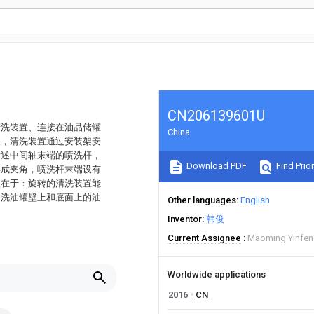
CN206139601U
清洗装置、连接在油品储罐
China
泵，清洗装置通过安装架安
所述中间轴末端的喷洗杆，
Download PDF
Find Prior
形成夹角，喷洗杆末端设有
点在于：旋转的清洗装置能
冲洗油罐壁上和底面上的油
Other languages
English
Inventor
韩俊
Current Assignee
Maoming Yinfeng
Worldwide applications
2016
CN