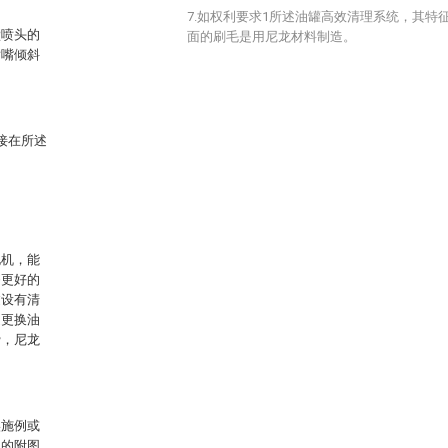
。
7.如权利要求1所述油罐高效清理系统，其特
壁喷头的
面的刷毛是用尼龙材料制造。
喷嘴倾斜
接在所述
电机，能
够更好的
过设有清
足更换油
费，尼龙
实施例或
中的附图