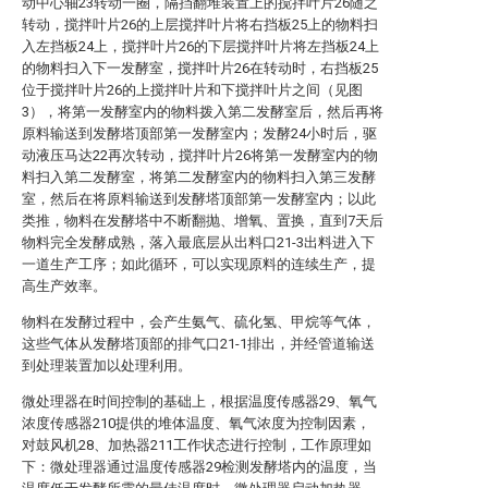
动中心轴23转动一圈，隔挡翻堆装置上的搅拌叶片26随之
转动，搅拌叶片26的上层搅拌叶片将右挡板25上的物料扫
入左挡板24上，搅拌叶片26的下层搅拌叶片将左挡板24上
的物料扫入下一发酵室，搅拌叶片26在转动时，右挡板25
位于搅拌叶片26的上搅拌叶片和下搅拌叶片之间（见图
3），将第一发酵室内的物料拨入第二发酵室后，然后再将
原料输送到发酵塔顶部第一发酵室内；发酵24小时后，驱
动液压马达22再次转动，搅拌叶片26将第一发酵室内的物
料扫入第二发酵室，将第二发酵室内的物料扫入第三发酵
室，然后在将原料输送到发酵塔顶部第一发酵室内；以此
类推，物料在发酵塔中不断翻抛、增氧、置换，直到7天后
物料完全发酵成熟，落入最底层从出料口21-3出料进入下
一道生产工序；如此循环，可以实现原料的连续生产，提
高生产效率。
物料在发酵过程中，会产生氨气、硫化氢、甲烷等气体，
这些气体从发酵塔顶部的排气口21-1排出，并经管道输送
到处理装置加以处理利用。
微处理器在时间控制的基础上，根据温度传感器29、氧气
浓度传感器210提供的堆体温度、氧气浓度为控制因素，
对鼓风机28、加热器211工作状态进行控制，工作原理如
下：微处理器通过温度传感器29检测发酵塔内的温度，当