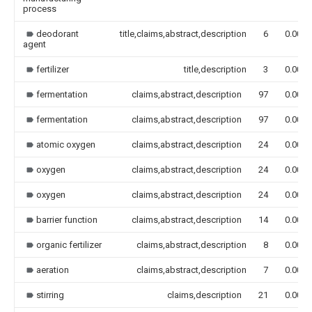
process
deodorant
title,claims,abstract,description
6
0.000
agent
fertilizer
title,description
3
0.000
fermentation
claims,abstract,description
97
0.000
fermentation
claims,abstract,description
97
0.000
atomic oxygen
claims,abstract,description
24
0.000
oxygen
claims,abstract,description
24
0.000
oxygen
claims,abstract,description
24
0.000
barrier function
claims,abstract,description
14
0.000
organic fertilizer
claims,abstract,description
8
0.000
aeration
claims,abstract,description
7
0.000
stirring
claims,description
21
0.000