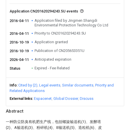
Application CN201620294243.5U events
Application filed by Jingmen Shangdi
2016-04-11
Environmental Protection Technology Co Ltd
Priority to CN201620294243.5U
2016-04-11
Application granted
2016-10-19
Publication of CN205653351U
2016-10-19
Anticipated expiration
2026-04-11
Expired - Fee Related
Status
Info
Cited by (2)
Legal events
Similar documents
Priority and
Related Applications
External links
Espacenet
Global Dossier
Discuss
Abstract
一种防尘防臭有机肥生产线，包括螺旋输送机(1)、发酵塔
(2)、A输送机(3)、粉碎机(4)、B输送机(5)、造粒机(6)、皮