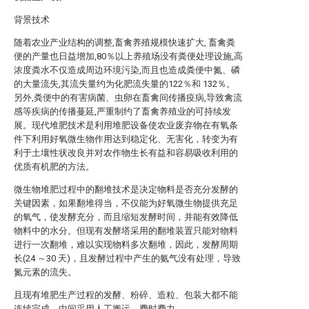
背景技术
随着农业产业结构的调整,畜禽养殖规模快速扩大, 畜禽粪
便的产量也日益增加,80％以上养殖场没有粪便处理设施,高
浓度粪水不仅造成周边环境污染,而且也造成粪便中氮、磷
的大量流失,其流失量约为化肥流失量的122％和 132％。
另外,粪便中的有害病菌、虫卵在畜禽间传播疫病,导致禽流
感等疾病的传播蔓延,严重制约了畜禽养殖业的可持续发
展。现代堆肥技术是利用堆肥设备使农业废弃物在有氧条
件下利用好氧微生物作用达到稳定化、无害化，转变为有
利于土壤性状改良并对农作物生长有益和容易吸收利用的
优质有机肥的方法。
微生物堆肥过程中的翻堆技术是决定物料是否充分发酵的
关键因素，如果翻堆得当，不仅能为好氧微生物提供充足
的氧气，使发酵充分，而且缩短发酵时间，并能有效降低
物料中的水分。但现有发酵塔采用的翻堆装置只能对物料
进行一次翻堆，难以实现物料多次翻堆，因此，发酵周期
长(24 ～30 天)，且发酵过程中产生的氨气没有处理，导致
氮元素的流失。
且现有堆肥生产过程的发酵、粉碎、造粒、包装大都不能
连续完成，中间采用人工搬运，费时费力。