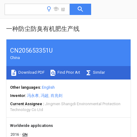
一种防尘防臭有机肥生产线
CN205653351U
China
Download PDF
Find Prior Art
Similar
Other languages
English
Inventor
冯永孝
冯超
肖兆剑
Current Assignee
Jingmen Shangdi Environmental Protection
Technology Co Ltd
Worldwide applications
2016
CN