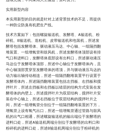
实用新型内容
本实用新型的目的就是针对上述背景技术的不足，而提供
一种防尘防臭有机肥生产线。
技术方案如下：包括螺旋输送机、发酵塔、A输送机、粉
碎机、B输送机、造粒机、皮带输送机和包装机，所述发
酵塔包括发酵塔体、驱动液压马达、中心轴、一组隔挡翻
堆装置、一组增氧管和鼓风机，所述发酵塔体顶部设有排
气口和进料口，发酵塔体底部设有出料口，所述驱动液压
马达位于发酵塔体顶部，所述中心轴位于发酵塔体内，且
中心轴顶部贯穿至发酵塔体的塔顶，并与驱动液压马达的
动力输出轴传动相连，所述一组隔挡翻堆装置平行设置于
发酵塔体内，所述隔挡翻堆装置包括左挡板、右挡板和搅
拌叶片，所述左挡板和右挡板以错层的结构方式安装在发
酵塔体的内壁上，所述搅拌叶片为双层结构，搅拌叶片安
装在中心轴上，所述右挡板位于双层结构的搅拌叶片之
间，所述一组增氧管分别位于一组隔挡翻堆装置的下方，
增氧管上设有氧气出口，所述一组增氧管通过管路与鼓风
机的出气口相通，所述螺旋输送机的输出端位于发酵塔的
进料口处，所述A输送机两端分别位于发酵塔的出料口和
粉碎机的进料口处，所述B输送机两端分别位于粉碎机的