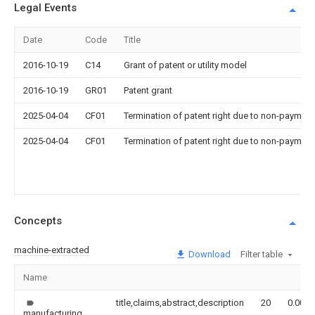
Legal Events
Date
Code
Title
2016-10-19
C14
Grant of patent or utility model
2016-10-19
GR01
Patent grant
2025-04-04
CF01
Termination of patent right due to non-payment
2025-04-04
CF01
Termination of patent right due to non-payment
Concepts
machine-extracted
Download
Filter table
Name
title,claims,abstract,description
20
0.000
manufacturing