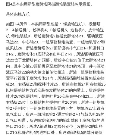
图4是本实用新型发酵塔隔挡翻堆装置结构示意图。
具体实施方式
如图1-4所示，本实用新型包括： 螺旋输送机1、发酵塔
2、A输送机3、粉碎机4、B输送机5、造粒机6、皮带输送
机7和包装机8，所述发酵塔2包括发酵塔体21、驱动液压
马达22、中心轴23、一组隔挡翻堆装置、一组增氧管27和
鼓风机28，所述发酵塔体21顶部设有排气口21-1和进料口
21-2，发酵塔体21底部设有出料口21-3，所述驱动液压马
达22位于发酵塔体21顶部，所述中心轴23位于发酵塔体21
内，且中心轴23顶部贯穿至发酵塔体21的塔顶，并与驱动
液压马达22的动力输出轴传动相连，所述一组隔挡翻堆装
置平行设置于发酵塔体21内，所述隔挡翻堆装置包括左挡
板24、右挡板25和搅拌叶片26，所述左挡板24和右挡板25
以错层的结构方式安装在发酵塔体21的内壁上，所述搅拌
叶片26为双层结构，搅拌叶片26安装在中心轴23上，所述
右挡板25位于双层结构的搅拌叶片26之间，所述一组增氧
管27分别位于一组隔挡翻堆装置的下方，增氧管27上设有
氧气出口，所述一组增氧管27通过管路27-1与鼓风机28的
出气口相通，所述螺旋输送机1的输出端位于发酵塔2的进
料口21-2处，所述A输送机3两端分别位于发酵塔2的出料
口21-3和粉碎机4的进料口处，所述B输送机5两端分别位