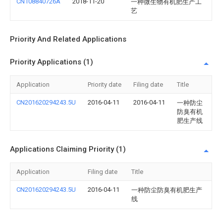
CN108840726A
2018-11-20
一种微生物有机肥生产工
艺
Priority And Related Applications
Priority Applications (1)
Application
Priority date
Filing date
Title
CN201620294243.5U
2016-04-11
2016-04-11
一种防尘
防臭有机
肥生产线
Applications Claiming Priority (1)
Application
Filing date
Title
CN201620294243.5U
2016-04-11
一种防尘防臭有机肥生产
线