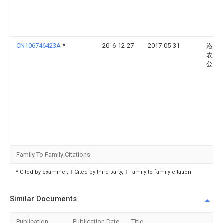
CN106746423A
*
2016-12-27
2017-05-31
洛阳
农牧
公司
Family To Family Citations
* Cited by examiner, † Cited by third party, ‡ Family to family citation
Similar Documents
Publication
Publication Date
Title