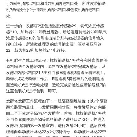
于粉碎机4的出料口和造粒机6的进料口处，所述皮带输送
机7两端分别位于造粒机6的出料口和包装机8的进料口
处。
进一步的，发酵塔2还包括温度传感器29、氧气浓度传感
器210、加热器211和微处理器，所述温度传感器29和氧气
浓度传感器210的信号输出端分别与微处理器的信号输入
端电连接，所述微处理器的信号输出端与驱动液压马达
22、鼓风机28和加热器211电连接。
有机肥生产线工作流程：螺旋输送机1将秸秆和牲畜粪便等
原料输送至发酵塔2内，原料在发酵塔2中完成发酵后，从
发酵塔2的出料口21-3出料并被A输送机3输送至粉碎机4，
粉碎机4完成粉碎工作后，B输送机5将粉碎后的物料输送
至造粒机6进行造粒处理，造粒完成后通过皮带输送机7输
送至包装机8进行包装，即可。
发酵塔发酵工作流程如下：一组隔挡翻堆装置（以7个隔挡
翻堆装置为最佳，与发酵周期相对应）将发酵塔体21内部
由上至下依次分隔为7个发酵室，首先，螺旋输送机1将秸
秆与畜禽粪便混合物等原料输送至进料口21-2处，并进入
发酵塔顶部的第一发酵室内，进行发酵24小时，然后微处
理器向驱动液压马达22发出控制信号，驱动液压马达22带