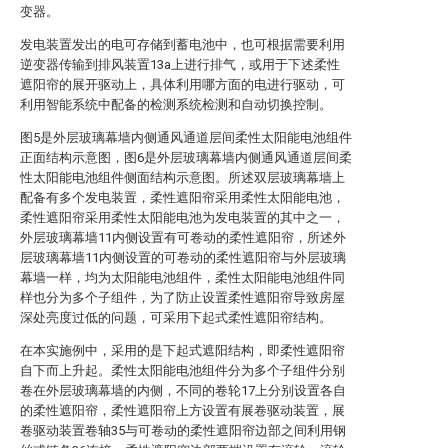
变器。
发电装置发出的电可存储到蓄电池中，也可根据需要利用
逆变器传输到排风装置13a上进行排气，或用于下述柔性
遮阳帘的展开驱动上，具体利用哪方面的电进行驱动，可
利用智能系统中配备的检测系统检测和自动切换控制。
图5是外层玻璃幕墙内侧通风通道层间柔性太阳能电池组件
正面结构示意图，图6是外层玻璃幕墙内侧通风通道层间柔
性太阳能电池组件侧面结构示意图。所述双层玻璃幕墙上
配备有多个发电装置，柔性遮阳帘采用柔性太阳能电池，
柔性遮阳帘采用柔性太阳能电池为发电装置的其中之一，
外层玻璃幕墙11内侧设置有可卷动的柔性遮阳帘，所述外
层玻璃幕墙11内侧设置的可卷动的柔性遮阳帘与外层玻璃
幕墙一样，均为太阳能电池组件，柔性太阳能电池组件同
样也分为多个子组件，为了防止设置柔性遮阳帘导致房屋
深处亮度过低的问题，可采用下起式柔性遮阳帘结构。
在本实施例中，采用的是下起式遮阳结构，即柔性遮阳帘
自下而上升起。柔性太阳能电池组件分为多个子组件分别
卷在外层玻璃幕墙的内侧，不同的卷轮17上分别设置各自
的柔性遮阳帘，柔性遮阳帘上方设置有展卷驱动装置，展
卷驱动装置卷轴35与可卷动的柔性遮阳帘边部之间利用钢