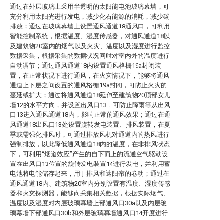
通过在外层玻璃上采用半透明的太阳能电池玻璃幕墙，可
充分利用太阳光进行发电，减少化石能源的消耗，减少碳
排放；通过在玻璃幕墙上设置通风通道18通风口，可利用
智能控制系统，根据温度、湿度传感器，对通风通道18以
及建筑物20室内的烟气以及火灾、温度以及湿度进行监控
数据采集，根据采集的数据状况同时对室内外的温度进行
自动调节；通过通风通道18内设置通风格栅19a封闭装
置，在正常状况下进行通风，在火灾情况下，能够将通风
通道上下层之间设置的通风格栅19a封闭，可防止火灾的
蔓延或扩大；通过将通风通道18延伸至建筑物20顶部女儿
墙12的水平方向，并设置出风口13，可防止降雨等从出风
口13进入通风通道18内，影响正常的通风效果；通过在通
风通道18出风口13处设置旋转发电装置、排风装置，在夏
季或需强化排风时，可通过排放风机对通道内的热风进行
强制排放，以此降低通风通道18内的温度，在非排风状态
下，可利用“烟道效应”产生的自下而上的流通空气驱动设
置在出风口13位置的旋转发电装置14进行发电，并利用蓄
电池将电能储存起来，用于排风和遮阳帘的卷动；通过在
通风通道18内、建筑物20室内分别设置有温度、湿度传感
器和火灾探测器，能够向采集相关数据，根据实际烟气、
温度以及湿度对内层玻璃幕墙上部通风口30a以及内层玻
璃幕墙下部通风口30b和外层玻璃幕墙通风口14开度进行