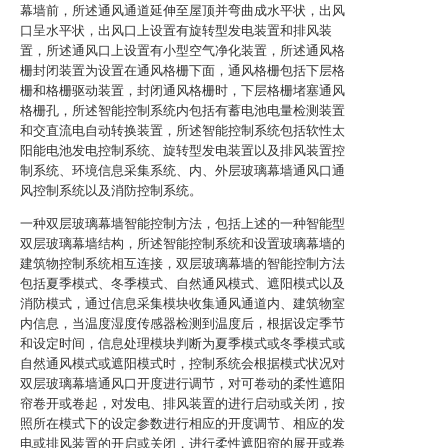
幕墙前，所述通风通道延伸至屋顶并弯曲成水平状，出风
口呈水平状，出风口上设置有旋转型发电装置和排风装
置，所述通风口上设置有小型空气净化装置，所述通风格
栅封闭装置为设置在通风格栅下面，通风格栅包括下层格
栅和格栅驱动装置，封闭通风格栅时，下层格栅堵塞通风
格栅孔，所述智能控制系统内包括有蓄电池电量检测装置
和交直流电自动转换装置，所述智能控制系统包括软性太
阳能电池发电控制系统、旋转型发电装置以及排风装置控
制系统、环境信息采集系统、内、外层玻璃幕墙通风口通
风控制系统以及消防控制系统。
一种双层玻璃幕墙智能控制方法，包括上述的一种智能型
双层玻璃幕墙结构，所述智能控制系统和设置玻璃幕墙的
建筑物控制系统相互连接，双层玻璃幕墙的智能控制方法
包括夏季模式、冬季模式、自然通风模式、遮阳模式以及
消防模式，通过信息采集模块收集通风通道内、建筑物室
内信息，当温度湿度传感器检测到温度后，根据设定季节
和设定时间，信息处理模块判断为夏季模式或冬季模式或
自然通风模式或遮阳模式时，控制系统会根据模式状况对
双层玻璃幕墙通风口开度进行调节，对可卷动的柔性遮阳
帘卷开或卷起，对发电、排风装置的进行启动或关闭，按
照所在模式下的设定参数进行相应的开度调节、相应的发
电或排风装置的开启或关闭，进行柔性遮阳帘的展开或卷