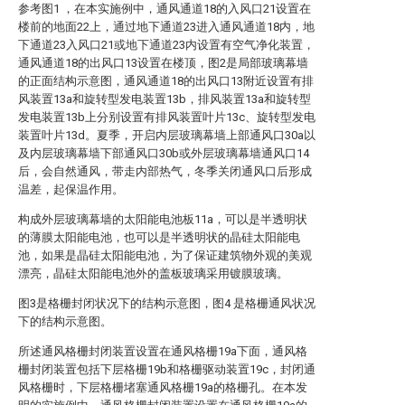
参考图1 ，在本实施例中，通风通道18的入风口21设置在
楼前的地面22上，通过地下通道23进入通风通道18内，地
下通道23入风口21或地下通道23内设置有空气净化装置，
通风通道18的出风口13设置在楼顶，图2是局部玻璃幕墙
的正面结构示意图，通风通道18的出风口13附近设置有排
风装置13a和旋转型发电装置13b，排风装置13a和旋转型
发电装置13b上分别设置有排风装置叶片13c、旋转型发电
装置叶片13d。夏季，开启内层玻璃幕墙上部通风口30a以
及内层玻璃幕墙下部通风口30b或外层玻璃幕墙通风口14
后，会自然通风，带走内部热气，冬季关闭通风口后形成
温差，起保温作用。
构成外层玻璃幕墙的太阳能电池板11a，可以是半透明状
的薄膜太阳能电池，也可以是半透明状的晶硅太阳能电
池，如果是晶硅太阳能电池，为了保证建筑物外观的美观
漂亮，晶硅太阳能电池外的盖板玻璃采用镀膜玻璃。
图3是格栅封闭状况下的结构示意图，图4 是格栅通风状况
下的结构示意图。
所述通风格栅封闭装置设置在通风格栅19a下面，通风格
栅封闭装置包括下层格栅19b和格栅驱动装置19c，封闭通
风格栅时，下层格栅堵塞通风格栅19a的格栅孔。在本发