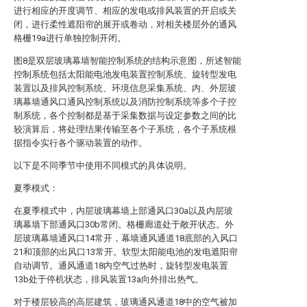
进行相应的开度调节、相应的发电或排风装置的开启或关
闭，进行柔性遮阳帘的展开或卷动，对相关楼层外的通风
格栅19a进行单独控制开闭。
图8是双层玻璃幕墙智能控制系统的结构示意图，所述智能
控制系统包括太阳能电池发电装置控制系统、旋转型发电
装置以及排风控制系统、环境信息采集系统、内、外层玻
璃幕墙通风口通风控制系统以及消防控制系统等多个子控
制系统，各个控制都是基于采集数据与设定参数之间的比
较演算后，将处理结果传输至各个子系统，各个子系统根
据指令实行各个驱动装置的动作。
以下是不同季节中使用不同模式的具体说明。
夏季模式：
在夏季模式中，内层玻璃幕墙上部通风口30a以及内层玻
璃幕墙下部通风口30b常闭。格栅廊道处于敞开状态。外
层玻璃幕墙通风口14常开，幕墙通风通道18底部的入风口
21和顶部的出风口13常开。软型太阳能电池的发电遮阳帘
自动调节。通风通道18内空气过热时，旋转型发电装置
13b处于停机状态，排风装置13a向外排出热气。
对于楼层较高的高层建筑，玻璃通风通道18中的空气被加