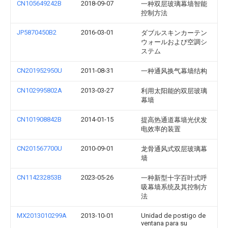
CN105649242B
2018-09-07
一种双层玻璃幕墙智能
控制方法
JP5870450B2
2016-03-01
ダブルスキンカーテン
ウォールおよび空調シ
ステム
CN201952950U
2011-08-31
一种通风换气幕墙结构
CN102995802A
2013-03-27
利用太阳能的双层玻璃
幕墙
CN101908842B
2014-01-15
提高热通道幕墙光伏发
电效率的装置
CN201567700U
2010-09-01
龙骨通风式双层玻璃幕
墙
CN114232853B
2023-05-26
一种新型十字百叶式呼
吸幕墙系统及其控制方
法
MX2013010299A
2013-10-01
Unidad de postigo de
ventana para su