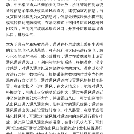
动，相关楼层通风格栅的关闭或开放，所述智能控制系统
通过信息采集模块收集通风通道内、建筑物室内信息，当
火灾探测器检测为火灾信息时，信息处理模块就会将控制
模式转换到消防模式，在消防模式下封闭各层通风格栅封
闭装置，关闭内层玻璃幕墙通风口，开放外层玻璃幕墙通
风口，排放烟气。
本发明具有的积极效果是：通过在外层玻璃上采用半透明
的太阳能电池玻璃幕墙，可充分利用太阳光进行发电，减
少化石能源的消耗，减少碳排放；通过在玻璃幕墙上设置
通风通道通风口，可利用智能控制系统，根据温度、湿度
传感器，对通风通道以及建筑物室内的烟气、温度以及湿
度进行监控、数据采集，根据采集的数据同时对室内外的
温度进行自动调节；通过通风通道内设置通风格栅封闭装
置，在正常状况下进行通风，在火灾情况下，能够对通风
格栅封闭，可防止火灾的蔓延或扩大；通过将通风通道延
伸至建筑物顶部水平方向，并设置出风口，可防止降雨等
从出风口进入通风通道内，影响正常的通风效果；通过在
通风通道出风口处设置旋转发电、排风装置，在夏季或需
强化排风时，可通过排放风机对通道内的热风进行强制排
放，以此降低通风通道内的温度，在非排风状态下，可利
用“烟道效应”驱动设置在出风口位置的旋转发电装置进行