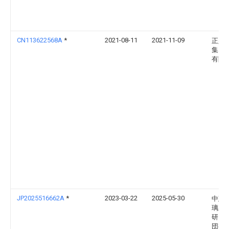
CN113622568A
*
2021-08-11
2021-11-09
正兴
集团
有限
JP2025516662A
*
2023-03-22
2025-05-30
中建
璃新
研究
団有