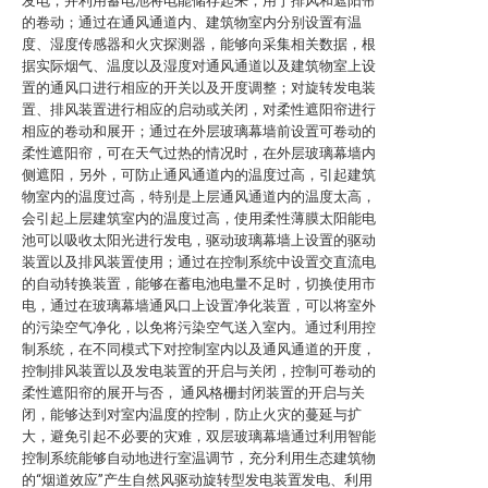
发电，并利用蓄电池将电能储存起来，用于排风和遮阳帘
的卷动；通过在通风通道内、建筑物室内分别设置有温
度、湿度传感器和火灾探测器，能够向采集相关数据，根
据实际烟气、温度以及湿度对通风通道以及建筑物室上设
置的通风口进行相应的开关以及开度调整；对旋转发电装
置、排风装置进行相应的启动或关闭，对柔性遮阳帘进行
相应的卷动和展开；通过在外层玻璃幕墙前设置可卷动的
柔性遮阳帘，可在天气过热的情况时，在外层玻璃幕墙内
侧遮阳，另外，可防止通风通道内的温度过高，引起建筑
物室内的温度过高，特别是上层通风通道内的温度太高，
会引起上层建筑室内的温度过高，使用柔性薄膜太阳能电
池可以吸收太阳光进行发电，驱动玻璃幕墙上设置的驱动
装置以及排风装置使用；通过在控制系统中设置交直流电
的自动转换装置，能够在蓄电池电量不足时，切换使用市
电，通过在玻璃幕墙通风口上设置净化装置，可以将室外
的污染空气净化，以免将污染空气送入室内。通过利用控
制系统，在不同模式下对控制室内以及通风通道的开度，
控制排风装置以及发电装置的开启与关闭，控制可卷动的
柔性遮阳帘的展开与否， 通风格栅封闭装置的开启与关
闭，能够达到对室内温度的控制，防止火灾的蔓延与扩
大，避免引起不必要的灾难，双层玻璃幕墙通过利用智能
控制系统能够自动地进行室温调节，充分利用生态建筑物
的“烟道效应”产生自然风驱动旋转型发电装置发电、利用