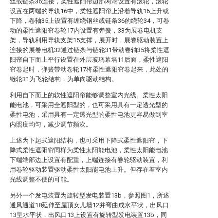
丝或链条36连接，柔性遮阳帘边部两端设置有滚轮，滚轮
设置在两端的导轨16中，柔性遮阳帘上沿着导轨16上升或
下降，卷轴35上设置有缠绕钢丝或链条36的绕轮34，可卷
动的柔性遮阳帘卷轮17内设置有弹簧，33为展卷电机支
架，导轨利用导轨支架15支撑，展开时，展卷驱动装置上
连接的展卷电机32通过链条与链轮31带动卷轴35将柔性遮
阳帘自下而上平行设置在外层玻璃幕墙11后面，柔性遮阳
帘卷起时，弹簧带动卷轮17将柔性遮阳帘卷起来，此处的
链轮31为飞轮结构，为单向驱动结构。
利用自下而上的软性遮阳帘能够调整室内光线。柔性太阳
能电池，可采用全遮阳型的，也可采用具有一定透光型的
柔性电池，采用具有一定透光型的柔性电池更容易做到室
内照度均匀，减少调节频次。
上述为下起式遮阳结构，也可采用下降式柔性遮阳帘，下
降式柔性遮阳帘同样为柔性太阳能电池，柔性太阳能电池
下端端部边上设置有配重，上端连接有卷轮驱动装置，利
用卷轮驱动装置驱动柔性太阳能电池上升。但存在着室内
光线调整不便的可能。
另外一个发电装置为旋转型发电装置13b，参照图1，所述
通风通道18延伸至屋顶女儿墙12并弯曲成水平状，出风口
13呈水平状，出风口13上设置有旋转型发电装置13b，同