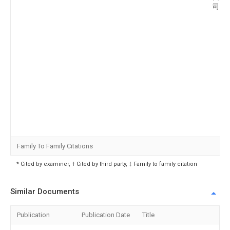
司
Family To Family Citations
* Cited by examiner, † Cited by third party, ‡ Family to family citation
Similar Documents
Publication
Publication Date
Title