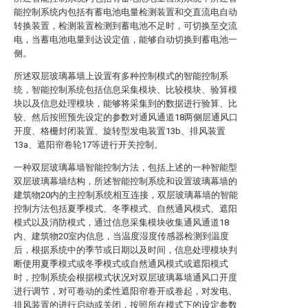
能控制系统内包括有蓄电池电量检测装置和交直流电自动
转换装置，检测装置检测到蓄电池不足时，可切换至交流
电，当蓄电池电量到达设定值，能够自动切换到蓄电池一
侧。
所述双层玻璃幕墙上设置有多种控制模式的智能控制系
统，智能控制系统包括信息采集模块、比较模块、验算模
块以及信息处理模块，能够将采集到的数据进行验算、比
较、然后按照预先设定的参数对通风通道18两侧层通风口
开度、格栅封闭装置、旋转型发电装置13b、排风装置
13a、遮阳帘卷轮17等进行开关控制。
一种双层玻璃幕墙智能控制方法，包括上述的一种智能型
双层玻璃幕墙结构，所述智能控制系统和设置玻璃幕墙的
建筑物20内的主控制系统相互连接，双层玻璃幕墙的智能
控制方法包括夏季模式、冬季模式、自然通风模式、遮阳
模式以及消防模式，通过信息采集模块收集通风通道18
内、建筑物20室内信息，当温度湿度传感器检测到温度
后，根据系统中的季节或日期以及时间，信息处理模块判
断使用夏季模式或冬季模式或自然通风模式或遮阳模式
时，控制系统会根据模式状况对双层玻璃幕墙通风口开度
进行调节，对可卷动的柔性遮阳帘卷开或卷起，对发电、
排风装置的进行启动或关闭，按照所在模式下的设定参数