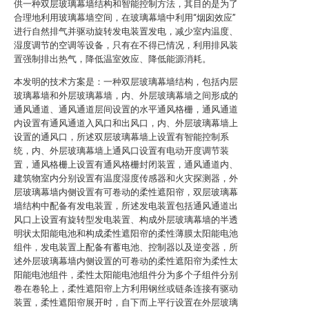
供一种双层玻璃幕墙结构和智能控制方法，其目的是为了
合理地利用玻璃幕墙空间，在玻璃幕墙中利用“烟囱效应”
进行自然排气并驱动旋转发电装置发电，减少室内温度、
湿度调节的空调等设备，只有在不得已情况，利用排风装
置强制排出热气，降低温室效应、降低能源消耗。
本发明的技术方案是：一种双层玻璃幕墙结构，包括内层
玻璃幕墙和外层玻璃幕墙，内、外层玻璃幕墙之间形成的
通风通道、通风通道层间设置的水平通风格栅，通风通道
内设置有通风通道入风口和出风口，内、外层玻璃幕墙上
设置的通风口，所述双层玻璃幕墙上设置有智能控制系
统，内、外层玻璃幕墙上通风口设置有电动开度调节装
置，通风格栅上设置有通风格栅封闭装置，通风通道内、
建筑物室内分别设置有温度湿度传感器和火灾探测器，外
层玻璃幕墙内侧设置有可卷动的柔性遮阳帘，双层玻璃幕
墙结构中配备有发电装置，所述发电装置包括通风通道出
风口上设置有旋转型发电装置、构成外层玻璃幕墙的半透
明状太阳能电池和构成柔性遮阳帘的柔性薄膜太阳能电池
组件，发电装置上配备有蓄电池、控制器以及逆变器，所
述外层玻璃幕墙内侧设置的可卷动的柔性遮阳帘为柔性太
阳能电池组件，柔性太阳能电池组件分为多个子组件分别
卷在卷轮上，柔性遮阳帘上方利用钢丝或链条连接有驱动
装置，柔性遮阳帘展开时，自下而上平行设置在外层玻璃