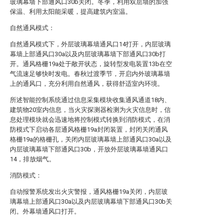
玻璃幕墙下部通风口30b关闭。冬季，利用双层墙的加强
保温、利用太阳能采暖，提高建筑内室温。
自然通风模式：
自然通风模式下，外层玻璃幕墙通风口14打开，内层玻璃
幕墙上部通风口30a以及内层玻璃幕墙下部通风口30b打
开。通风格栅19a处于敞开状态，旋转型发电装置13b在空
气流速足够快时发电。春秋过渡季节，开启内外玻璃幕墙
上的通风口，充分利用自然通风，获得舒适室内环境。
所述智能控制系统通过信息采集模块收集通风通道18内、
建筑物20室内信息，当火灾探测器检测为火灾信息时，信
息处理模块就会迅速地将控制模式转换到消防模式，在消
防模式下启动各层通风格栅19a封闭装置，封闭关闭通风
格栅19a的格栅孔，关闭内层玻璃幕墙上部通风口30a以及
内层玻璃幕墙下部通风口30b，开放外层玻璃幕墙通风口
14，排放烟气。
消防模式：
自动报警系统发出火灾警报，通风格栅19a关闭，内层玻
璃幕墙上部通风口30a以及内层玻璃幕墙下部通风口30b关
闭。外幕墙通风口打开。