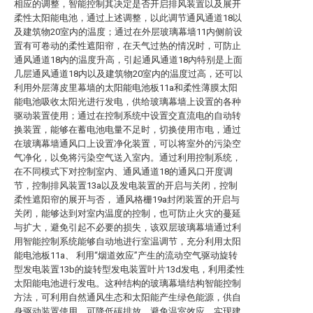
相应的调整，智能控制其决定是否开启排风装置以及展开
柔性太阳能电池，通过上述调整，以此调节通风通道18以
及建筑物20室内的温度；通过在外层玻璃幕墙11内侧前设
置有可卷动的柔性遮阳帘，在天气过热的情况时，可防止
通风通道18内的温度升高，引起通风通道18内特别是上面
几层通风通道18内以及建筑物20室内的温度过高，还可以
利用外层薄皮里幕墙的太阳能电池板11a和柔性薄膜太阳
能电池吸收太阳光进行发电，供给玻璃幕墙上设置的各种
驱动装置使用；通过在控制系统中设置交直流电的自动转
换装置，能够在蓄电池电量不足时，切换使用市电，通过
在玻璃幕墙通风口上设置净化装置，可以将室外的污染空
气净化，以免将污染空气送入室内。通过利用控制系统，
在不同模式下对控制室内、通风通道18的通风口开度调
节，控制排风装置13a以及发电装置的开启与关闭，控制
柔性遮阳帘的展开与否， 通风格栅19a封闭装置的开启与
关闭，能够达到对室内温度的控制，也可防止火灾的蔓延
与扩大，避免引起不必要的损失，该双层玻璃幕墙通过利
用智能控制系统能够自动地进行室温调节，充分利用太阳
能电池板11a、 利用“烟道效应”产生的流动空气驱动旋转
型发电装置13b的旋转型发电装置叶片13d发电，利用柔性
太阳能电池进行发电。这种结构的玻璃幕墙结构智能控制
方法，可利用自然通风生态和太阳能产生绿色能源，供自
身驱动装置使用，可降低碳排放，避免温室效应，实现建