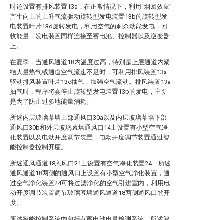
时还设置有排风装置13a，在正常情况下，利用“烟囱效应”
产生向上的上升气流驱动旋转型发电装置13b的旋转型发
电装置叶片13d旋转发电，利用空气的剩余动能发电，回
收能量，发电装置同样连接至蓄电池、控制器以及逆变器
上。
在夏季，当通风通道18内温度过高，特别是上层通道内聚
结大量热气或通道空气流速不足时，可利用排风装置13a
驱动排风装置叶片13c抽气，加强空气流动。排风装置13a
抽气时，程序将会停止旋转型发电装置13b的发电，主要
是为了防止过多地能量消耗。
所述内层玻璃幕墙上部通风口30a以及内层玻璃幕墙下部
通风口30b和外层玻璃幕墙通风口14上设置有小型空气净
化装置以及电动开度调节装置，电动开度调节装置通过智
能控制器控制开度。
所述通风通道18入风口21上设置有空气净化装置24，所述
通风通道18两侧的通风口上设置有小型空气净化装置，通
过空气净化装置24可将过滤净化的空气引进室内，利用电
动开度调节装置调节玻璃幕墙通风通道18两侧通风口的开
度。
所述智能控制系统内包括有蓄电池电量检测系统，所述智