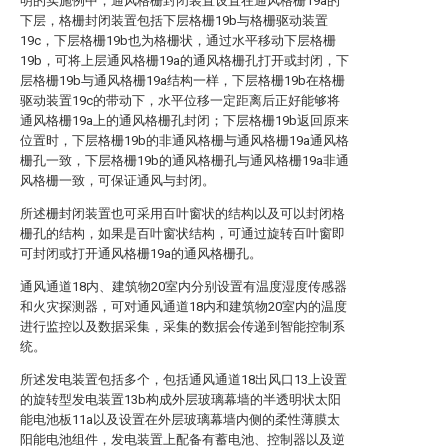
明的实施例中，通风格栅封闭装置设置在通风格栅19a的
下层，格栅封闭装置包括下层格栅19b与格栅驱动装置
19c，下层格栅19b也为格栅状，通过水平移动下层格栅
19b，可将上层通风格栅19a的通风格栅孔打开或封闭，下
层格栅19b与通风格栅19a结构一样，下层格栅19b在格栅
驱动装置19c的带动下，水平位移一定距离后正好能够将
通风格栅19a上的通风格栅孔封闭；下层格栅19b返回原来
位置时，下层格栅19b的非通风格栅与通风格栅19a通风格
栅孔一致，下层格栅19b的通风格栅孔与通风格栅19a非通
风格栅一致，可保证通风与封闭。
所述栅封闭装置也可采用百叶窗状的结构以及可以封闭格
栅孔的结构，如果是百叶窗状结构，可通过旋转百叶窗即
可封闭或打开通风格栅19a的通风格栅孔。
通风通道18内、建筑物20室内分别设置有温度湿度传感器
和火灾探测器，可对通风通道18内和建筑物20室内的温度
进行监控以及数据采集，采集的数据会传递到智能控制系
统。
所述发电装置包括多个，包括通风通道18出风口13上设置
的旋转型发电装置13b构成外层玻璃幕墙的半透明状太阳
能电池板11a以及设置在外层玻璃幕墙内侧的柔性薄膜太
阳能电池组件，发电装置上配备有蓄电池、控制器以及逆