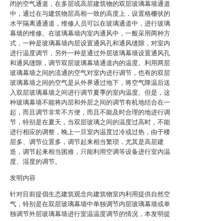
闭的空气通道，在多层或高层建筑物的双层玻璃幕墙通道
中，通过在与建筑物层高相一致的高度上，设置格栅状的
水平隔离通通道，维修人员可以在玻璃通道中，进行玻璃
幕墙的维修。在玻璃幕墙内室内通风中，一般采用两种方
式，一种是玻璃幕墙内层设置通风孔和通风缝隙，对室内
进行温度调节，另外一种是通过外层玻璃幕墙设置通风孔
和通风缝隙，调节双层玻璃幕墙通道内的温度。利用两层
玻璃幕墙之间的流通的空气对室内进行调节，也有的双层
玻璃幕墙之间的空气是从外界通过地下，将空气降温后送
入双层玻璃幕墙之间进行调节夏季的室内温度。但是，这
种玻璃幕墙不能将内层和外层之间的调节有机地结合在一
起，而且调节非常不方便，而且不能及时合理的地进行调
节，特别是在夏天，当双层玻璃之间的温度过高时，不能
进行相应的调整，晚上一旦室内温度过冷或过热，由于楼
层多、调节位置多，调节起来相当繁琐，尤其是高层建
造，调节起来相当困难，只能利用空调等设备进行室内温
度、湿度的调节。
发明内容
针对目前提倡生态建筑观念向建筑物室内利用提供自然空
气，特别是在双层玻璃幕墙中单独调节内层玻璃幕墙或单
独调节外层玻璃幕墙进行室温温度调节的情况，本发明提