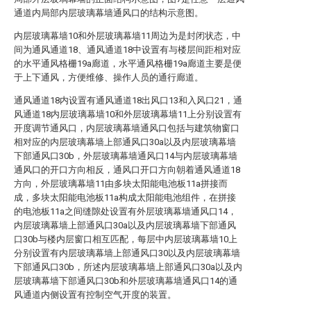
通道内局部内层玻璃幕墙通风口的结构示意图。
内层玻璃幕墙10和外层玻璃幕墙11周边为是封闭状态，中
间为通风通道18、通风通道18中设置有与楼层间距相对应
的水平通风格栅19a廊道，水平通风格栅19a廊道主要是便
于上下通风，方便维修、操作人员的通行廊道。
通风通道18内设置有通风通道18出风口13和入风口21，通
风通道18内层玻璃幕墙10和外层玻璃幕墙11上分别设置有
开度调节通风口，内层玻璃幕墙通风口包括与建筑物窗口
相对应的内层玻璃幕墙上部通风口30a以及内层玻璃幕墙
下部通风口30b，外层玻璃幕墙通风口14与内层玻璃幕墙
通风口的开口方向相反，通风口开口方向朝着通风通道18
方向，外层玻璃幕墙11由多块太阳能电池板11a拼接而
成，多块太阳能电池板11a构成太阳能电池组件，在拼接
的电池板11a之间缝隙处设置有外层玻璃幕墙通风口14，
内层玻璃幕墙上部通风口30a以及内层玻璃幕墙下部通风
口30b与楼内层窗口相互匹配，每层中内层玻璃幕墙10上
分别设置有内层玻璃幕墙上部通风口30以及内层玻璃幕墙
下部通风口30b，所述内层玻璃幕墙上部通风口30a以及内
层玻璃幕墙下部通风口30b和外层玻璃幕墙通风口14的通
风通道内侧设置有控制空气开度的装置。