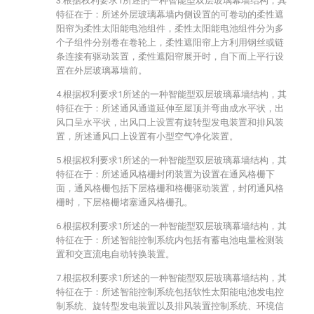
3.根据权利要求1所述的一种智能型双层玻璃幕墙结构，其
特征在于：所述外层玻璃幕墙内侧设置的可卷动的柔性遮
阳帘为柔性太阳能电池组件，柔性太阳能电池组件分为多
个子组件分别卷在卷轮上，柔性遮阳帘上方利用钢丝或链
条连接有驱动装置，柔性遮阳帘展开时，自下而上平行设
置在外层玻璃幕墙前。
4.根据权利要求1所述的一种智能型双层玻璃幕墙结构，其
特征在于：所述通风通道延伸至屋顶并弯曲成水平状，出
风口呈水平状，出风口上设置有旋转型发电装置和排风装
置，所述通风口上设置有小型空气净化装置。
5.根据权利要求1所述的一种智能型双层玻璃幕墙结构，其
特征在于：所述通风格栅封闭装置为设置在通风格栅下
面，通风格栅包括下层格栅和格栅驱动装置，封闭通风格
栅时，下层格栅堵塞通风格栅孔。
6.根据权利要求1所述的一种智能型双层玻璃幕墙结构，其
特征在于：所述智能控制系统内包括有蓄电池电量检测装
置和交直流电自动转换装置。
7.根据权利要求1所述的一种智能型双层玻璃幕墙结构，其
特征在于：所述智能控制系统包括软性太阳能电池发电控
制系统、旋转型发电装置以及排风装置控制系统、环境信