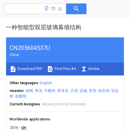
一种智能型双层玻璃幕墙结构
CN205604537U
China
Download PDF
Find Prior Art
Similar
Other languages
English
Inventor
侯纲
李冰
牛晓奇
李泽月
王强
连城
李英
张庆伟
张志
静
祝黎阳
Current Assignee
Anyang Normal University
Worldwide applications
2016
CN