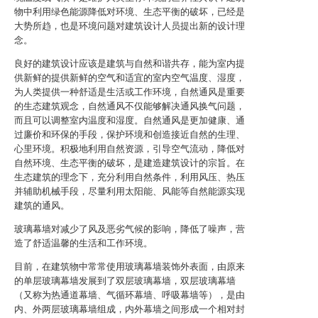
物中利用绿色能源降低对环境、生态平衡的破坏，已经是
大势所趋，也是环境问题对建筑设计人员提出新的设计理
念。
良好的建筑设计应该是建筑与自然和谐共存，能为室内提
供新鲜的提供新鲜的空气和适宜的室内空气温度、湿度，
为人类提供一种舒适是生活或工作环境，自然通风是重要
的生态建筑观念，自然通风不仅能够解决通风换气问题，
而且可以调整室内温度和湿度。自然通风是更加健康、通
过廉价和环保的手段，保护环境和创造接近自然的生理、
心里环境。积极地利用自然资源，引导空气流动，降低对
自然环境、生态平衡的破坏，是建造建筑设计的宗旨。在
生态建筑的理念下，充分利用自然条件，利用风压、热压
并辅助机械手段，尽量利用太阳能、风能等自然能源实现
建筑的通风。
玻璃幕墙对减少了风及恶劣气候的影响，降低了噪声，营
造了舒适温馨的生活和工作环境。
目前，在建筑物中常常使用玻璃幕墙装饰外表面，由原来
的单层玻璃幕墙发展到了双层玻璃幕墙，双层玻璃幕墙
（又称为热通道幕墙、气循环幕墙、呼吸幕墙等），是由
内、外两层玻璃幕墙组成，内外幕墙之间形成一个相对封