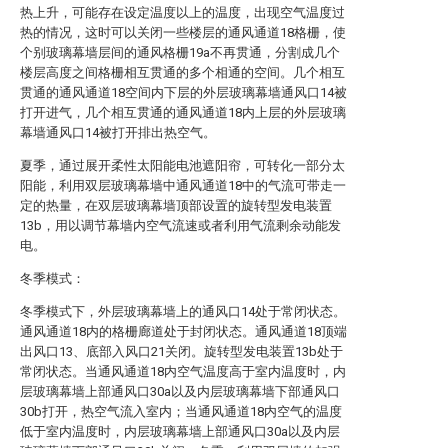
热上升，可能存在设定温度以上的温度，出现空气温度过
热的情况，这时可以关闭一些楼层的通风通道18格栅，使
个别玻璃幕墙层间的通风格栅19a不再贯通，分割成几个
楼层高度之间格栅相互贯通的多个相通的空间。几个相互
贯通的通风通道18空间内下层的外层玻璃幕墙通风口14被
打开进气，几个相互贯通的通风通道18内上层的外层玻璃
幕墙通风口14被打开排出热空气。
夏季，通过展开柔性太阳能电池遮阳帘，可转化一部分太
阳能，利用双层玻璃幕墙中通风通道18中的气流可带走一
定的热量，在双层玻璃幕墙顶部设置的旋转型发电装置
13b，用以调节幕墙内空气流速或者利用气流剩余动能发
电。
冬季模式：
冬季模式下，外层玻璃幕墙上的通风口14处于常闭状态。
通风通道18内的格栅廊道处于封闭状态。通风通道18顶端
出风口13、底部入风口21关闭。旋转型发电装置13b处于
常闭状态。当通风通道18内空气温度高于室内温度时，内
层玻璃幕墙上部通风口30a以及内层玻璃幕墙下部通风口
30b打开，热空气流入室内；当通风通道18内空气的温度
低于室内温度时，内层玻璃幕墙上部通风口30a以及内层