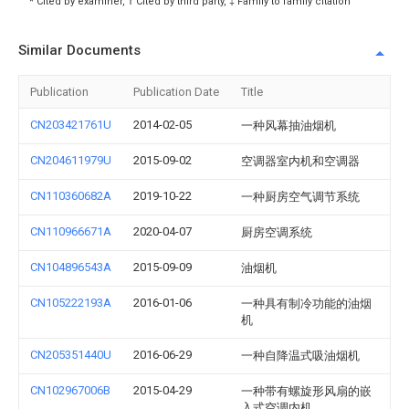
* Cited by examiner, † Cited by third party, ‡ Family to family citation
Similar Documents
Publication
Publication Date
Title
CN203421761U
2014-02-05
一种风幕抽油烟机
CN204611979U
2015-09-02
空调器室内机和空调器
CN110360682A
2019-10-22
一种厨房空气调节系统
CN110966671A
2020-04-07
厨房空调系统
CN104896543A
2015-09-09
油烟机
CN105222193A
2016-01-06
一种具有制冷功能的油烟
机
CN205351440U
2016-06-29
一种自降温式吸油烟机
CN102967006B
2015-04-29
一种带有螺旋形风扇的嵌
入式空调内机