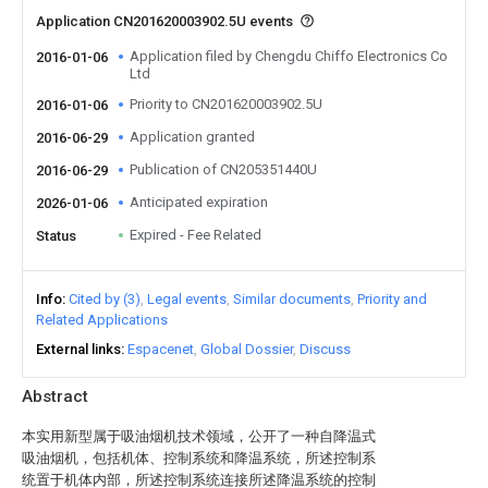
Application CN201620003902.5U events
Application filed by Chengdu Chiffo Electronics Co
2016-01-06
Ltd
Priority to CN201620003902.5U
2016-01-06
Application granted
2016-06-29
Publication of CN205351440U
2016-06-29
Anticipated expiration
2026-01-06
Expired - Fee Related
Status
Info
Cited by (3)
Legal events
Similar documents
Priority and
Related Applications
External links
Espacenet
Global Dossier
Discuss
Abstract
本实用新型属于吸油烟机技术领域，公开了一种自降温式
吸油烟机，包括机体、控制系统和降温系统，所述控制系
统置于机体内部，所述控制系统连接所述降温系统的控制