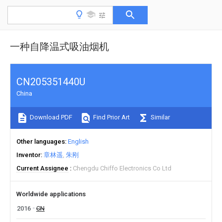
一种自降温式吸油烟机
CN205351440U
China
Download PDF
Find Prior Art
Similar
Other languages
English
Inventor
章林遥
朱刚
Current Assignee
Chengdu Chiffo Electronics Co Ltd
Worldwide applications
2016
CN