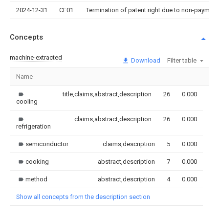
2024-12-31
CF01
Termination of patent right due to non-payment
Concepts
machine-extracted
Download
Filter table
Name
Im
title,claims,abstract,description
26
0.000
cooling
claims,abstract,description
26
0.000
refrigeration
semiconductor
claims,description
5
0.000
cooking
abstract,description
7
0.000
method
abstract,description
4
0.000
Show all concepts from the description section