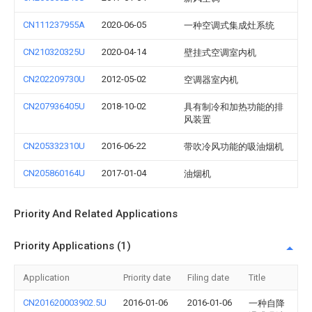
CN111237955A
2020-06-05
一种空调式集成灶系统
CN210320325U
2020-04-14
壁挂式空调室内机
CN202209730U
2012-05-02
空调器室内机
CN207936405U
2018-10-02
具有制冷和加热功能的排
风装置
CN205332310U
2016-06-22
带吹冷风功能的吸油烟机
CN205860164U
2017-01-04
油烟机
Priority And Related Applications
Priority Applications (1)
Application
Priority date
Filing date
Title
CN201620003902.5U
2016-01-06
2016-01-06
一种自降