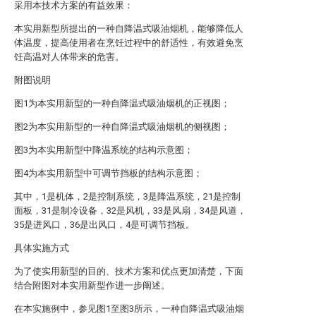
采用本技术方案的有益效果：
本实用新型所提出的一种自降温式吸油烟机，能够降低人
体温度，提高使用者在烹饪过程中的舒适性，有效避免烹
饪高温对人体带来的危害。
附图说明
图1为本实用新型的一种自降温式吸油烟机的正视图；
图2为本实用新型的一种自降温式吸油烟机的侧视图；
图3为本实用新型中降温系统的结构示意图；
图4为本实用新型中可调节挡板的结构示意图；
其中，1是机体，2是控制系统，3是降温系统，21是控制
面板，31是制冷设备，32是风机，33是风扇，34是风道，
35是进风口，36是出风口，4是可调节挡板。
具体实施方式
为了使实用新型的目的、技术方案和优点更加清楚，下面
结合附图对本实用新型作进一步阐述。
在本实施例中，参见图1至图3所示，一种自降温式吸油烟