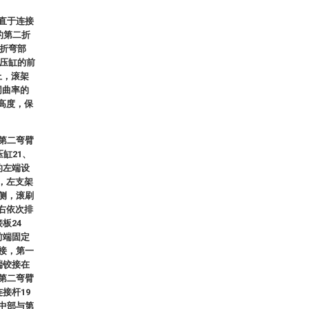
垂直于连接
的第二折
一折弯部
液压缸的前
上，滚架
同曲率的
高度，保
、第二弯臂
缸21、
的左端设
，左支架
内侧，滚刷
右依次排
板24
前端固定
铰接，第一
端铰接在
；第二弯臂
接杆19
的中部与第