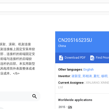
CN205165235U
括滚架、滚刷、机架连接
China
机架连接板上固定安装有铰
中部，连接杆的前端固定安
Download PDF
Find Prior
的前端与连接杆的后端铰
臂连杆的后部。本实用新型
现风电塔筒外表面整体或者
Other languages
English
成本。</b>
Inventor
谢新亚
郑相涛
夏红
杨明
Current Assignee
XINJIANG XINN
Ltd
Worldwide applications
2015
CN