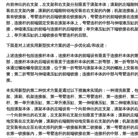
向前伸出的右支架，左支架和右支架分别垂直于滚架本体；滚刷的左端能
装在左支架内侧，滚刷的右端能转动地安装在右支架的内侧；机架连接板
装有铰接板，弯臂连杆的后端铰接在铰接板内，弯臂连杆的前端铰接在连
部，连接杆的前端固定安装在滚架本体上，弯臂连杆的中部与伸缩液压缸
接，伸缩液压缸的前端与连接杆的后端铰接；举升液压缸的下端铰接在机
上，举升液压缸的上端铰接在弯臂连杆的后部。
下面是对上述实用新型技术方案的进一步优化或/和改进：
上述连接杆包括连接杆本体，连接杆本体的前端设有垂直于连接杆本体的
部，连接杆本体的后端设有垂直于连接杆本体的第二折弯部，第一折弯部
体通过螺栓螺母固定连接，位于第一折弯部与滚架本体之间的螺栓上安装
簧；第二折弯部与伸缩液压缸的前端铰接；连接杆本体的中部与弯臂连杆
接。
本实用新型的第二种技术方案是通过以下措施来实现的：一种清洗装置，
架、滚刷、机架连接板、第一弯臂连杆、第二弯臂连杆、第一连接杆、第
杆、第一举升液压缸、第二举升液压缸、第一伸缩液压缸、第二伸缩液压
包括滚架本体，滚架本体的左端设有一个向前伸出的左支架，滚架本体的
一个向前伸出的右支架，左支架和右支架分别垂直于滚架本体；滚刷的左
地安装在左支架内侧，滚刷的右端能转动地安装在右支架的内侧；机架连
定安装有由左至右依次排列的第一铰接板和第二铰接板，第一弯臂连杆的
在第一铰接板内，第一弯臂连杆的前端铰接在第一连接杆的中部，第一连