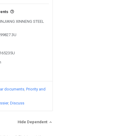
vents
y XINJIANG XINNENG STEEL
799827.3U
5165235U
n
lar documents
Priority and
ssier
Discuss
Hide Dependent