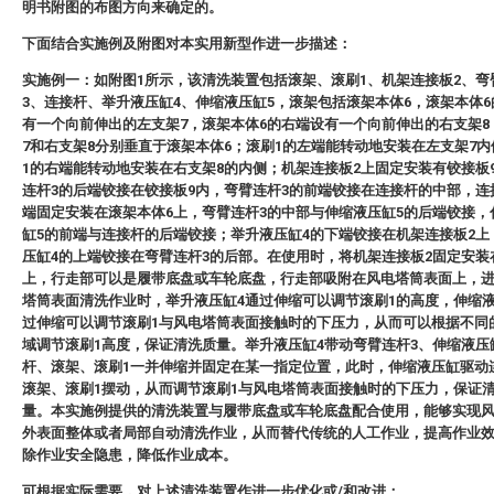
明书附图的布图方向来确定的。
下面结合实施例及附图对本实用新型作进一步描述：
实施例一：如附图1所示，该清洗装置包括滚架、滚刷1、机架连接板2、弯
3、连接杆、举升液压缸4、伸缩液压缸5，滚架包括滚架本体6，滚架本体
有一个向前伸出的左支架7，滚架本体6的右端设有一个向前伸出的右支架8
7和右支架8分别垂直于滚架本体6；滚刷1的左端能转动地安装在左支架7
1的右端能转动地安装在右支架8的内侧；机架连接板2上固定安装有铰接板
连杆3的后端铰接在铰接板9内，弯臂连杆3的前端铰接在连接杆的中部，连
端固定安装在滚架本体6上，弯臂连杆3的中部与伸缩液压缸5的后端铰接，
缸5的前端与连接杆的后端铰接；举升液压缸4的下端铰接在机架连接板2上
压缸4的上端铰接在弯臂连杆3的后部。在使用时，将机架连接板2固定安装
上，行走部可以是履带底盘或车轮底盘，行走部吸附在风电塔筒表面上，
塔筒表面清洗作业时，举升液压缸4通过伸缩可以调节滚刷1的高度，伸缩液
过伸缩可以调节滚刷1与风电塔筒表面接触时的下压力，从而可以根据不同
域调节滚刷1高度，保证清洗质量。举升液压缸4带动弯臂连杆3、伸缩液压
杆、滚架、滚刷1一并伸缩并固定在某一指定位置，此时，伸缩液压缸驱动
滚架、滚刷1摆动，从而调节滚刷1与风电塔筒表面接触时的下压力，保证
量。本实施例提供的清洗装置与履带底盘或车轮底盘配合使用，能够实现
外表面整体或者局部自动清洗作业，从而替代传统的人工作业，提高作业
除作业安全隐患，降低作业成本。
可根据实际需要，对上述清洗装置作进一步优化或/和改进：