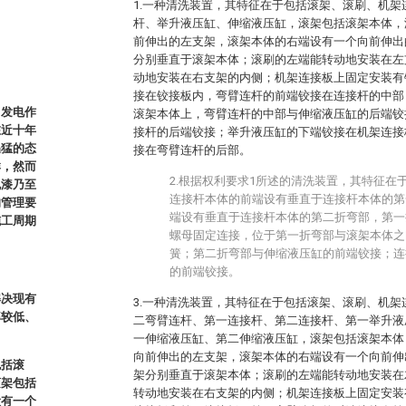
1.一种清洗装置，其特征在于包括滚架、滚刷、机
杆、举升液压缸、伸缩液压缸，滚架包括滚架本体，
前伸出的左支架，滚架本体的右端设有一个向前伸出
分别垂直于滚架本体；滚刷的左端能转动地安装在左
动地安装在右支架的内侧；机架连接板上固定安装有
接在铰接板内，弯臂连杆的前端铰接在连接杆的中部
力发电作
滚架本体上，弯臂连杆的中部与伸缩液压缸的后端铰
在近十年
接杆的后端铰接；举升液压缸的下端铰接在机架连接
迅猛的态
接在弯臂连杆的后部。
群，然而
2.根据权利要求1所述的清洗装置，其特征在
脱漆乃至
连接杆本体的前端设有垂直于连接杆本体的第
的管理要
端设有垂直于连接杆本体的第二折弯部，第一
施工周期
螺母固定连接，位于第一折弯部与滚架本体之
簧；第二折弯部与伸缩液压缸的前端铰接；连
的前端铰接。
解决现有
3.一种清洗装置，其特征在于包括滚架、滚刷、机
率较低、
二弯臂连杆、第一连接杆、第二连接杆、第一举升液
一伸缩液压缸、第二伸缩液压缸，滚架包括滚架本体
向前伸出的左支架，滚架本体的右端设有一个向前伸
包括滚
架分别垂直于滚架本体；滚刷的左端能转动地安装在
滚架包括
转动地安装在右支架的内侧；机架连接板上固定安装
设有一个