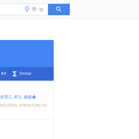
 Art
Similar
张雪江
郑云
杨建�
ENG STEEL STRUCTURE CO