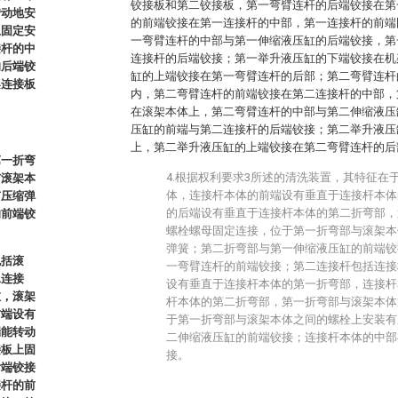
铰接板和第二铰接板，第一弯臂连杆的后端铰接在第
转动地安
的前端铰接在第一连接杆的中部，第一连接杆的前端
上固定安
一弯臂连杆的中部与第一伸缩液压缸的后端铰接，第
接杆的中
连接杆的后端铰接；第一举升液压缸的下端铰接在机
的后端铰
缸的上端铰接在第一弯臂连杆的后部；第二弯臂连杆
架连接板
内，第二弯臂连杆的前端铰接在第二连接杆的中部，
在滚架本体上，第二弯臂连杆的中部与第二伸缩液压
压缸的前端与第二连接杆的后端铰接；第二举升液压
上，第二举升液压缸的上端铰接在第二弯臂连杆的后
第一折弯
4.根据权利要求3所述的清洗装置，其特征在
与滚架本
体，连接杆本体的前端设有垂直于连接杆本体
有压缩弹
的后端设有垂直于连接杆本体的第二折弯部，
的前端铰
螺栓螺母固定连接，位于第一折弯部与滚架本
弹簧；第二折弯部与第一伸缩液压缸的前端铰
包括滚
一弯臂连杆的前端铰接；第二连接杆包括连接
二连接
设有垂直于连接杆本体的第一折弯部，连接杆
缸，滚架
杆本体的第二折弯部，第一折弯部与滚架本体
右端设有
于第一折弯部与滚架本体之间的螺栓上安装有
端能转动
二伸缩液压缸的前端铰接；连接杆本体的中部
接板上固
接。
后端铰接
接杆的前