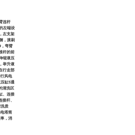
臂连杆
6的左端设
，左支架
内侧，滚刷
9，弯臂
接杆的前
伸缩液压
，举升液
在行走部
进行风电
压缸5通
的清洗区
缸、连接
连接杆、
清洗质
风电塔筒
效率，消