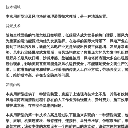
技术领域
本实用新型涉及风电塔筒清理装置技术领域，是一种清洗装置。
背景技术
随着全球面临的气候危机日益明显，低碳经济成为世界的热门话题，而风
为重要的清洁能源成为优先发展选择。在这样的国际大背景下，风电产业
得到了迅猛的发展，新疆的风电产业更是呈现出投资主体剧增、发展异常
势。风电行业经爆发式发展后，各风场均建立了数量庞大的风力发电机组
经野外长期风吹日晒、沙砾摩擦、盐碱侵蚀后，风电塔筒表面大多会出现
锈蚀现象，影响美观甚至可能危及风机运行安全，不能满足安全文明生产
求。目前塔筒的清洗和维护工作采用的传统人工作业方式，劳动强度大，
长，维护成本高、存在安全隐患等问题。
发明内容
本实用新型提供了一种清洗装置，克服了上述现有技术之不足，其能有效
风电塔筒表面清洗过程中存在的人工作业劳动强度大、费时费力、施工效
维护成本高、存在安全隐患的问题。
本实用新型的第一种技术方案是通过以下措施来实现的：一种清洗装置，
架、滚刷、机架连接板、弯臂连杆、连接杆、举升液压缸、伸缩液压缸，
滚架本体，滚架本体的左端设有一个向前伸出的左支架，滚架本体的右端