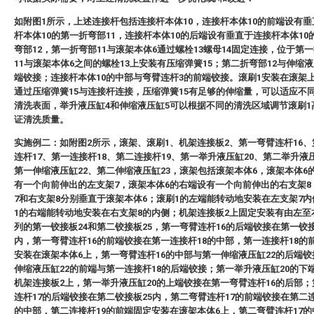
如附图1所示，上述连接杆包括连接杆本体10，连接杆本体10的前端设有
杆本体10的第一折弯部11，连接杆本体10的后端设有垂直于连接杆本体10
弯部12，第一折弯部11与滚架本体6通过螺栓13螺母14固定连接，位于第
11与滚架本体6之间的螺栓13上安装有压缩弹簧15；第二折弯部12与伸缩
端铰接；连接杆本体10的中部与弯臂连杆3的前端铰接。滚刷1安装在滚架
通过压缩弹簧15与连接杆连接，压缩弹簧15有足够的伸缩量，可以适应不
清洗表面，举升液压缸4和伸缩液压缸5可以根据不同的清洗区域调节滚刷1
证清洗质量。
实施例二：如附图2所示，滚架、滚刷1、机架连接板2、第一弯臂连杆16
连杆17、第一连接杆18、第二连接杆19、第一举升液压缸20、第二举升液压
第一伸缩液压缸22、第二伸缩液压缸23，滚架包括滚架本体6，滚架本体6
有一个向前伸出的左支架7，滚架本体6的右端设有一个向前伸出的右支架8
7和右支架8分别垂直于滚架本体6；滚刷1的左端能转动地安装在左支架7
1的右端能转动地安装在右支架8的内侧；机架连接板2上固定安装有由左至
列的第一铰接板24和第二铰接板25，第一弯臂连杆16的后端铰接在第一铰接
内，第一弯臂连杆16的前端铰接在第一连接杆18的中部，第一连接杆18的
安装在滚架本体6上，第一弯臂连杆16的中部与第一伸缩液压缸22的后端
伸缩液压缸22的前端与第一连接杆18的后端铰接；第一举升液压缸20的下
机架连接板2上，第一举升液压缸20的上端铰接在第一弯臂连杆16的后部
连杆17的后端铰接在第二铰接板25内，第二弯臂连杆17的前端铰接在第二连
的中部，第二连接杆19的前端固定安装在滚架本体6上，第二弯臂连杆17