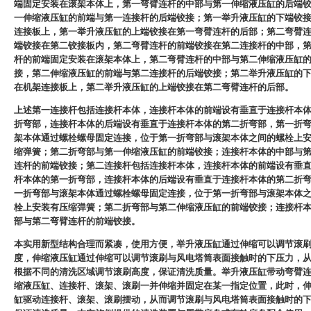
端固定安装在滚架本体上，第一弯臂连杆的中部与第一伸缩液压缸的后端
一伸缩液压缸的前端与第一连接杆的后端铰接；第一举升液压缸的下端铰
连接板上，第一举升液压缸的上端铰接在第一弯臂连杆的后部；第二弯臂
端铰接在第二铰接板内，第二弯臂连杆的前端铰接在第二连接杆的中部，
杆的前端固定安装在滚架本体上，第二弯臂连杆的中部与第二伸缩液压缸
接，第二伸缩液压缸的前端与第二连接杆的后端铰接；第二举升液压缸的
在机架连接板上，第二举升液压缸的上端铰接在第二弯臂连杆的后部。
上述第一连接杆包括连接杆本体，连接杆本体的前端设有垂直于连接杆本
折弯部，连接杆本体的后端设有垂直于连接杆本体的第二折弯部，第一折
架本体通过螺栓螺母固定连接，位于第一折弯部与滚架本体之间的螺栓上
缩弹簧；第二折弯部与第一伸缩液压缸的前端铰接；连接杆本体的中部与
连杆的前端铰接；第二连接杆包括连接杆本体，连接杆本体的前端设有垂
杆本体的第一折弯部，连接杆本体的后端设有垂直于连接杆本体的第二折
一折弯部与滚架本体通过螺栓螺母固定连接，位于第一折弯部与滚架本体
栓上安装有压缩弹簧；第二折弯部与第二伸缩液压缸的前端铰接；连接杆
部与第二弯臂连杆的前端铰接。
本实用新型结构合理而紧凑，使用方便，举升液压缸通过伸缩可以调节滚
度，伸缩液压缸通过伸缩可以调节滚刷与风电塔筒表面接触时的下压力，
根据不同的清洗区域调节滚刷高度，保证清洗质量。举升液压缸带动弯臂
缩液压缸、连接杆、滚架、滚刷一并伸缩并固定在某一指定位置，此时，
缸驱动连接杆、滚架、滚刷摆动，从而调节滚刷与风电塔筒表面接触时的