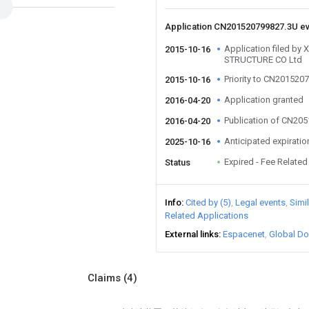
Application CN201520799827.3U e
Application filed b
2015-10-16
STRUCTURE CO Ltd
Priority to CN201520
2015-10-16
Application granted
2016-04-20
Publication of CN20
2016-04-20
Anticipated expiratio
2025-10-16
Expired - Fee Related
Status
Info
Cited by (5)
Legal events
Simi
Related Applications
External links
Espacenet
Global Do
Claims
(4)