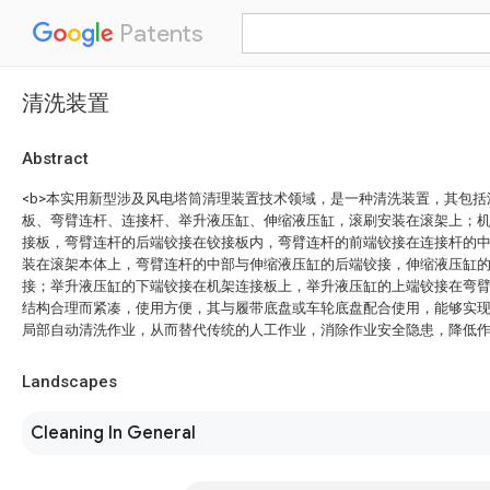
Patents
清洗装置
Abstract
<b>本实用新型涉及风电塔筒清理装置技术领域，是一种清洗装置，其包
板、弯臂连杆、连接杆、举升液压缸、伸缩液压缸，滚刷安装在滚架上；
接板，弯臂连杆的后端铰接在铰接板内，弯臂连杆的前端铰接在连接杆的
装在滚架本体上，弯臂连杆的中部与伸缩液压缸的后端铰接，伸缩液压缸
接；举升液压缸的下端铰接在机架连接板上，举升液压缸的上端铰接在弯
结构合理而紧凑，使用方便，其与履带底盘或车轮底盘配合使用，能够实
局部自动清洗作业，从而替代传统的人工作业，消除作业安全隐患，降低作业
Landscapes
Cleaning In General