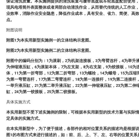
保证清洗质量。本实施例提供的清洗装置与履带底盘或车轮底盘配合使用
现风电塔筒外表面整体或者局部自动清洗作业，从而替代传统的人工作业
业效率，消除作业安全隐患，降低作业成本，具有安全、省力、简便、高
点。
附图说明
附图1为本实用新型实施例一的立体结构示意图。
附图2为本实用新型实施例二的立体结构示意图。
附图中的编码分别为：1为滚刷，2为机架连接板，3为弯臂连杆，4为举升
为伸缩液压缸，6为滚架本体，7为左支架，8为右支架，9为铰接板，10为
体，11为第一折弯部，12为第二折弯部，13为螺栓，14为螺母，15为压缩
为第一弯臂连杆，17为第二弯臂连杆，18为第一连接杆，19为第二连接杆，
一举升液压缸，21为第二举升液压缸，22为第一伸缩液压缸，23为第二伸
缸，24为第一铰接板，25为第二铰接板。
具体实施方式
本实用新型不受下述实施例的限制，可根据本实用新型的技术方案与实际
定具体的实施方式。
在本实用新型中，为了便于描述，各部件的相对位置关系的描述均是根据
图1的布图方式来进行描述的，如：前、后、上、下、左、右等的位置关系