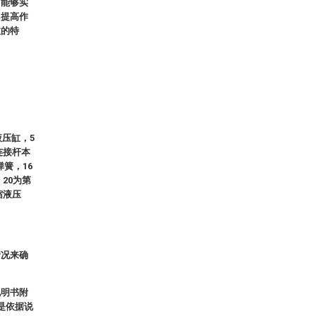
，能够实
，提高作
效的特
液压缸，5
连接杆本
弹簧，16
20为第
缩液压
情况来确
说明书附
是依据说