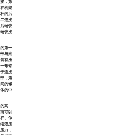
铰接，第
接在机架
连杆的后
第二连接
的后端铰
下端铰接
体的第一
弯部与滚
安装有压
第一弯臂
直于连接
弯部，第
之间的螺
本体的中
刷的高
从而可以
连杆、伸
伸缩液压
下压力，