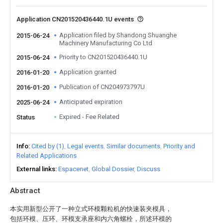
Application CN201520436440.1U events
Application filed by Shandong Shuanghe
2015-06-24
Machinery Manufacturing Co Ltd
Priority to CN201520436440.1U
2015-06-24
Application granted
2016-01-20
Publication of CN204973797U
2016-01-20
Anticipated expiration
2025-06-24
Expired - Fee Related
Status
Info
Cited by (1)
Legal events
Similar documents
Priority and
Related Applications
External links
Espacenet
Global Dossier
Discuss
Abstract
本实用新型公开了一种立式环模颗粒机的快速装夹模具，
包括环模、压环、环模支承座和内六角螺栓，所述环模的