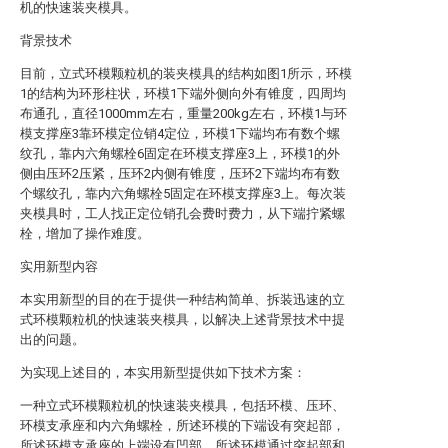
机的快速装夹模具。
背景技术
目前，立式环模颗粒机的装夹模具的结构如图1所示，环模
1的结构为环形柱状，环模1下端外侧向外有锥度，四周均
布通孔，直径1000mm左右，重量200kg左右，环模1与环
模支撑座3靠环模定位销4定位，环模1下端均布有数个螺
纹孔，靠内六角螺栓6固定在环模支撑座3上，环模1的外
侧由压环2压紧，压环2内侧有锥度，压环2下端均布有数
个螺纹孔，靠内六角螺栓5固定在环模支撑座3上。每次装
夹模具时，工人找正定位销孔会费时费力，从下端拧紧螺
栓，增加了操作难度。
实用新型内容
本实用新型的目的在于提供一种结构简单、拆装迅速的立
式环模颗粒机的快速装夹模具，以解决上述背景技术中提
出的问题。
为实现上述目的，本实用新型提供如下技术方案：
一种立式环模颗粒机的快速装夹模具，包括环模、压环、
环模支承座和内六角螺栓，所述环模的下端设有突起部，
所述环模支承座的上端设有凹部，所述环模通过突起部和