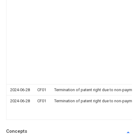
2024-06-28
CF01
Termination of patent right due to non-payment
2024-06-28
CF01
Termination of patent right due to non-payment
Concepts