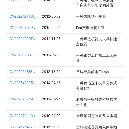
一种用于检测工件放置于
车床夹具平整度的装置
CN202212778U
2012-05-09
一种齿轮钻孔夹具
CN204308529U
2015-05-06
Ecu支架压装工装
CN203918297U
2014-11-05
一种焊接机器人夹具快速
定位器
CN202137603U
2012-02-08
一种轴类工件加工工装夹
具
CN202621883U
2012-12-26
压铸模具的定位结构
CN203542135U
2014-04-16
一种轮辐立车夹具分体式
夹紧缸杆
CN202895749U
2013-04-24
滑块与平衡缸柔性联接的
压力机
CN205170446U
2016-04-20
增压泵固定装置及净水器
CN204575427U
2015-08-19
塑料输液容器用聚丙烯组