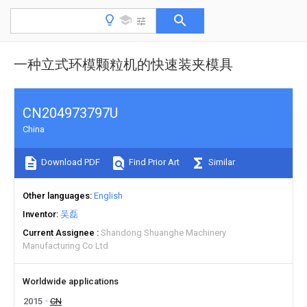
一种立式环模颗粒机的快速装夹模具
CN204973797U
China
Download PDF
Find Prior Art
Similar
Other languages
English
Inventor
吴磊
Current Assignee
Shandong Shuanghe Machinery
Manufacturing Co Ltd
Worldwide applications
2015
CN