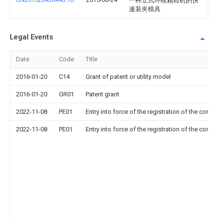
一种立式环模颗粒机的快
速装夹模具
Legal Events
Date
Code
Title
2016-01-20
C14
Grant of patent or utility model
2016-01-20
GR01
Patent grant
2022-11-08
PE01
Entry into force of the registration of the contr
2022-11-08
PE01
Entry into force of the registration of the contr