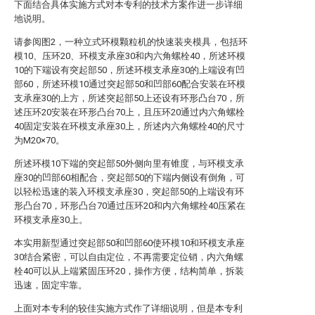
下面结合具体实施方式对本专利的技术方案作进一步详细
地说明。
请参阅图2，一种立式环模颗粒机的快速装夹模具，包括环
模10、压环20、环模支承座30和内六角螺栓40，所述环模
10的下端设有突起部50，所述环模支承座30的上端设有凹
部60，所述环模10通过突起部50和凹部60配合安装在环模
支承座30的上方，所述突起部50上还设有环形凸台70，所
述压环20安装在环形凸台70上，且压环20通过内六角螺栓
40固定安装在环模支承座30上，所述内六角螺栓40的尺寸
为M20×70。
所述环模10下端的突起部50外侧向里有锥度，与环模支承
座30的凹部60相配合，突起部50的下端内侧设有倒角，可
以轻松迅速的装入环模支承座30，突起部50的上端设有环
形凸台70，环形凸台70通过压环20和内六角螺栓40压紧在
环模支承座30上。
本实用新型通过突起部50和凹部60使环模10和环模支承座
30结合紧密，可以自由定位，不再需要定位销，内六角螺
栓40可以从上端紧固压环20，操作方便，结构简单，拆装
迅速，固定牢靠。
上面对本专利的较佳实施方式作了详细说明，但是本专利