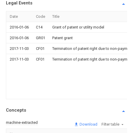
Legal Events
Date
Code
Title
2016-01-06
C14
Grant of patent or utility model
2016-01-06
GR01
Patent grant
2017-11-03
CF01
Termination of patent right due to non-payment
2017-11-03
CF01
Termination of patent right due to non-payment
Concepts
machine-extracted
Download
Filter table