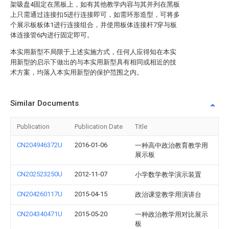
架吸盘4固定在黑板上，如有其他教学内容与其并列在黑板
上只需通过连接扣5进行连接即可，如需环形造型，可将多
个展示板板体1进行连接组合，并使用板体连接杆7穿与板
体连接管6内进行固定即可。
本实用新型不局限于上述实施方式，任何人应得知在本实
用新型的启示下做出的与本实用新型具有相同或相近的技
术方案，均落入本实用新型的保护范围之内。
Similar Documents
Publication
Publication Date
Title
CN204946372U
2016-01-06
一种高中政治教育教学用
展示板
CN202523250U
2012-11-07
小学数学教学演示装置
CN204260117U
2015-04-15
政治课堂教学用演讲台
CN204340471U
2015-05-20
一种政治教学用对比展示
板