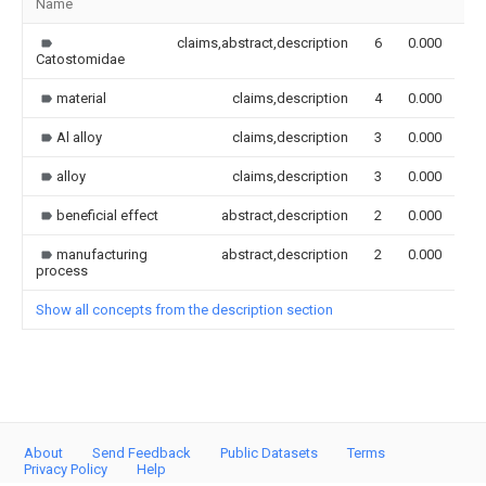
Name
Im
claims,abstract,description
6
0.000
Catostomidae
material
claims,description
4
0.000
Al alloy
claims,description
3
0.000
alloy
claims,description
3
0.000
beneficial effect
abstract,description
2
0.000
manufacturing
abstract,description
2
0.000
process
Show all concepts from the description section
About
Send Feedback
Public Datasets
Terms
Privacy Policy
Help