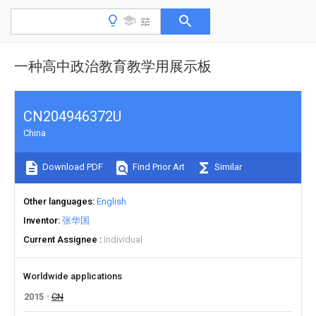
一种高中政治教育教学用展示板
CN204946372U
China
Download PDF
Find Prior Art
Similar
Other languages
English
Inventor
张华国
Current Assignee
Individual
Worldwide applications
2015
CN