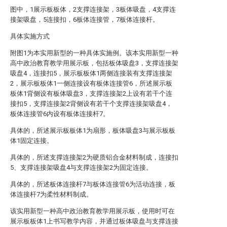
图中，1展示板板体，2支撑连接架，3板体吸盘，4支撑连
接架吸盘，5连接扣，6板体连接管，7板体连接杆。
具体实施方式
附图1为本实用新型的一种具体实施例。该本实用新型一种
高中政治教育教学用展示板，包括板体吸盘3，支撑连接架
吸盘4，连接扣5，展示板板体1两侧连接装有支撑连接架
2，展示板板体1一侧连接设有板体连接管6，所述展示板
板体1背侧设有板体吸盘3，支撑连接架2上设有若干个连
接扣5，支撑连接架2背侧设有若干个支撑连接架吸盘4，
板体连接管6内设有板体连接杆7。
具体的，所述展示板板体1为扇形，板体吸盘3与展示板板
体1固定连接。
具体的，所述支撑连接架2为硬质铝合金材料制成，连接扣
5、支撑连接架吸盘4与支撑连接架2为固定连接。
具体的，所述板体连接杆7与板体连接管6为活动连接，板
体连接杆7为柔性材料制成。
该实用新型一种高中政治教育教学用展示板，使用时可在
展示板板体1上书写教学内容，并通过板体吸盘与支撑连接