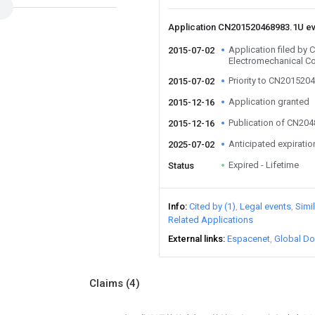
Application CN201520468983.1U e
Application filed b
2015-07-02
Electromechanical Co
Priority to CN201520
2015-07-02
Application granted
2015-12-16
Publication of CN20
2015-12-16
Anticipated expiratio
2025-07-02
Expired - Lifetime
Status
Info
Cited by (1)
Legal events
Simi
Related Applications
External links
Espacenet
Global Do
Claims
(4)