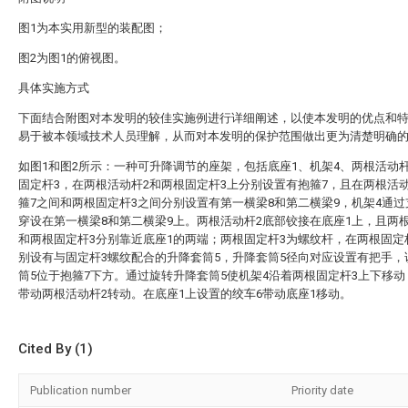
图1为本实用新型的装配图；
图2为图1的俯视图。
具体实施方式
下面结合附图对本发明的较佳实施例进行详细阐述，以使本发明的优点和
易于被本领域技术人员理解，从而对本发明的保护范围做出更为清楚明确
如图1和图2所示：一种可升降调节的座架，包括底座1、机架4、两根活动
固定杆3，在两根活动杆2和两根固定杆3上分别设置有抱箍7，且在两根活
箍7之间和两根固定杆3之间分别设置有第一横梁8和第二横梁9，机架4通
穿设在第一横梁8和第二横梁9上。两根活动杆2底部铰接在底座1上，且两
和两根固定杆3分别靠近底座1的两端；两根固定杆3为螺纹杆，在两根固定
别设有与固定杆3螺纹配合的升降套筒5，升降套筒5径向对应设置有把手，
筒5位于抱箍7下方。通过旋转升降套筒5使机架4沿着两根固定杆3上下移动
带动两根活动杆2转动。在底座1上设置的绞车6带动底座1移动。
Cited By (1)
Publication number
Priority date