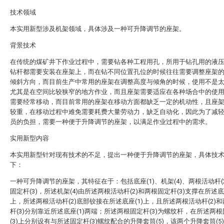
技术领域
本实用新型涉及机架领域，具体涉及一种可升降调节的座架。
背景技术
在传统的煤矿井下作业过程中，需要钻各种工程用孔，所用于钻孔用的液
钻杆都需要安装在座架上，而在钻不同位置孔位的时候往往需要调整座架
倾斜方向，而目前生产中常用的座架在调整高度与倾角的时候，使用不是
尤其是在空间比较狭窄的地方作业，而且座架需要适应在各种场合中的使
需要经常移动，而目前常用的座架在移动方面都缺乏一定的机动性，且座
较重，在移动过程中难免需要耗费大量劳动力，缺乏自动化，因此为了减
员的负担，需要一种便于升降调节的座架，以满足作业过程中的需求。
实用新型内容
本实用新型针对现有技术的不足，提出一种便于升降调节的座架，具体技
下：
一种可升降调节的座架，其特征在于：包括底座(1)、机架(4)、两根活动杆(
固定杆(3)，所述机架(4)由所述两根活动杆(2)和两根固定杆(3)支撑在所述底座
上，所述两根活动杆(2)底部铰接在所述底座(1)上，且所述两根活动杆(2)
杆(3)分别靠近所述底座(1)两端；所述两根固定杆(3)为螺纹杆，在所述两
(3)上分别设有与所述固定杆(3)螺纹配合的升降套筒(5)，该两个升降套筒(5