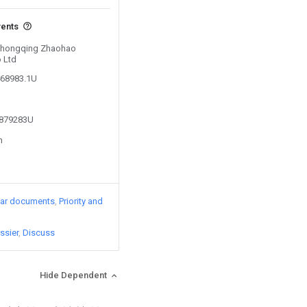
vents
y Chongqing Zhaohao
 Ltd
468983.1U
4879283U
n
lar documents
Priority and
ssier
Discuss
Hide Dependent