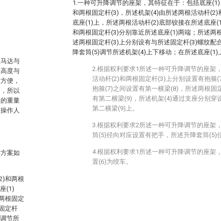
1.一种可升降调节的座架，其特征在于：包括底座(1)、
和两根固定杆(3)，所述机架(4)由所述两根活动杆(2
底座(1)上，所述两根活动杆(2)底部铰接在所述底座(
和两根固定杆(3)分别靠近所述底座(1)两端；所述两
述两根固定杆(3)上分别设有与所述固定杆(3)螺纹配
降套筒(5)调节所述机架(4)上下移动；在所述底座(1)
压马达与
2.根据权利要求1所述一种可升降调节的座架
的高度与
活动杆(2)和两根固定杆(3)上分别设置有抱箍(
太方便，
抱箍(7)之间设置有第一横梁(8)，所述两根固定
用，所以
有第二横梁(9)，所述机架(4)通过支座分别穿
架的重量
第二横梁(9)上。
轻操作人
3.根据权利要求2所述一种可升降调节的座架
筒(5)径向对应设置有把手，所述升降套筒(5)
4.根据权利要求1所述一种可升降调节的座架
术方案如
置(6)为绞车。
2)和两根
(1)
和两根固定
根固定杆
)调节所