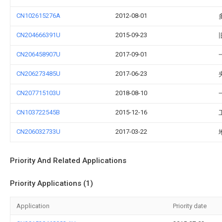
CN102615276A
2012-08-01
CN204666391U
2015-09-23
CN206458907U
2017-09-01
CN206273485U
2017-06-23
CN207715103U
2018-08-10
CN103722545B
2015-12-16
CN206032733U
2017-03-22
Priority And Related Applications
Priority Applications (1)
Application
Priority date