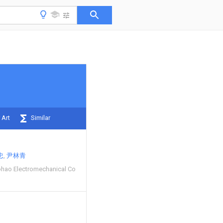
 Art
Similar
忠
尹林青
hao Electromechanical Co