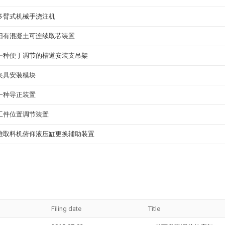
多臂式机械手浇注机
旧有混凝土可连续取芯装置
一种便于调节的槽道安装支吊架
夹具安装模块
一种导正装置
工件位置调节装置
堆取料机俯仰液压缸更换辅助装置
Filing date
Title