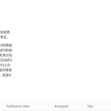
特征能更
的界定。
杆2和两根
动杆2的抱
过支座分别
根活动杆2
杆3上分
该升降套
，机架4
Publication date
Assignee
Title