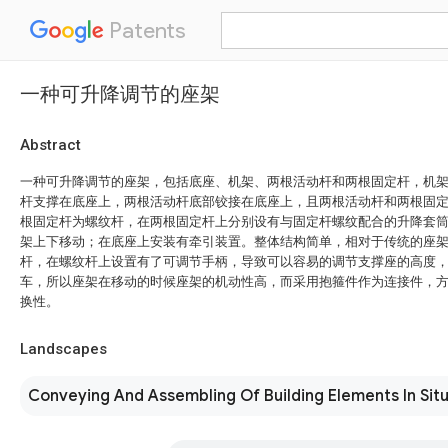
Patents
一种可升降调节的座架
Abstract
一种可升降调节的座架，包括底座、机架、两根活动杆和两根固定杆，机
杆支撑在底座上，两根活动杆底部铰接在底座上，且两根活动杆和两根固
根固定杆为螺纹杆，在两根固定杆上分别设有与固定杆螺纹配合的升降套
架上下移动；在底座上安装有牵引装置。整体结构简单，相对于传统的座
杆，在螺纹杆上设置有了可调节手柄，导致可以容易的调节支撑座的高度
车，所以座架在移动的时候座架的机动性高，而采用抱箍件作为连接件，
换性。
Landscapes
Conveying And Assembling Of Building Elements In Sit