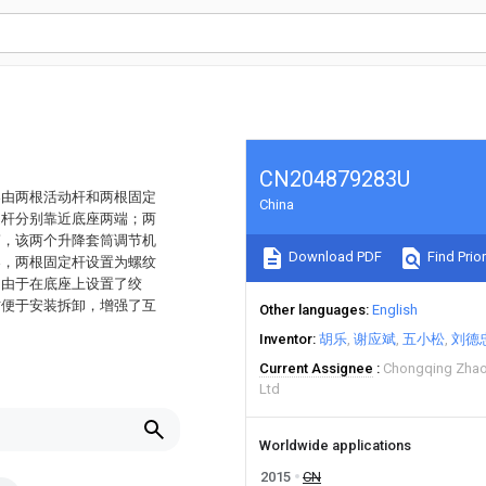
CN204879283U
架由两根活动杆和两根固定
China
定杆分别靠近底座两端；两
筒，该两个升降套筒调节机
Download PDF
Find Prior
架，两根固定杆设置为螺纹
，由于在底座上设置了绞
方便于安装拆卸，增强了互
Other languages
English
Inventor
胡乐
谢应斌
五小松
刘德
Current Assignee
Chongqing Zhao
Ltd
u
Worldwide applications
2015
CN