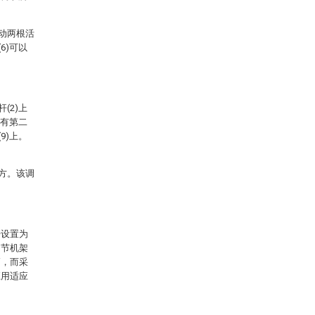
带动两根活
6)可以
(2)上
置有第二
9)上。
下方。该调
杆设置为
调节机架
高，而采
应用适应