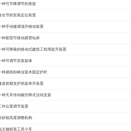
一种可升降调节的座架
凑合节的安装定位装置
一种手动微调顶升移动装置
一种新型可移动摇臂钻床
一种可降噪的移动式建筑工程用提升装置
一种可调节安装架体
一种易拆卸林业苗木固定护栏
隧道初期支护拱架举升装置
一种天车传动轴升降式活动支架
工件位置调节装置
射砂箱高度调整机构
电主轴拆装工具小车