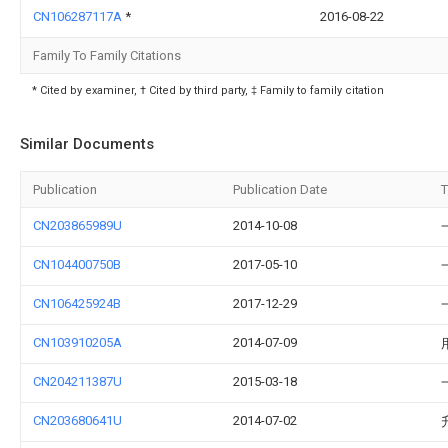
CN106287117A
*
2016-08-22
Family To Family Citations
* Cited by examiner, † Cited by third party, ‡ Family to family citation
Similar Documents
Publication
Publication Date
T
CN203865989U
2014-10-08
CN104400750B
2017-05-10
CN106425924B
2017-12-29
CN103910205A
2014-07-09
CN204211387U
2015-03-18
CN203680641U
2014-07-02