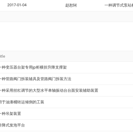
2017-01-04
赵恕轲
一种调节式泵站
itle
一种变压器台架专用jp柜横担升降支撑架
一种管路阀门拆装辅具及管路阀门拆装方法
一种采用丝杠调节的大型水平单轴振动台台面安装辅助装置
用于油漆桶转运倾倒的工装
一种吊架装置
升降式发泡平台