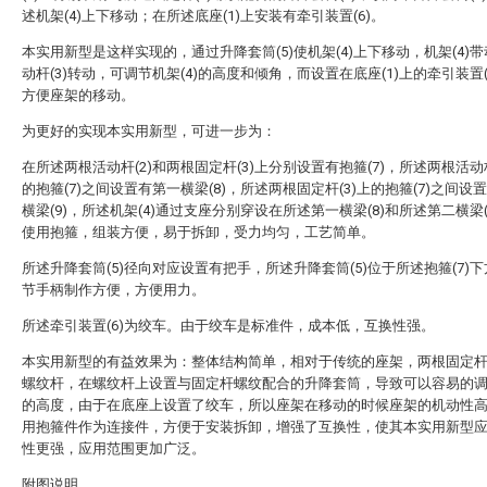
述机架(4)上下移动；在所述底座(1)上安装有牵引装置(6)。
本实用新型是这样实现的，通过升降套筒(5)使机架(4)上下移动，机架(4)
动杆(3)转动，可调节机架(4)的高度和倾角，而设置在底座(1)上的牵引装置(
方便座架的移动。
为更好的实现本实用新型，可进一步为：
在所述两根活动杆(2)和两根固定杆(3)上分别设置有抱箍(7)，所述两根活动杆
的抱箍(7)之间设置有第一横梁(8)，所述两根固定杆(3)上的抱箍(7)之间设
横梁(9)，所述机架(4)通过支座分别穿设在所述第一横梁(8)和所述第二横梁(
使用抱箍，组装方便，易于拆卸，受力均匀，工艺简单。
所述升降套筒(5)径向对应设置有把手，所述升降套筒(5)位于所述抱箍(7)
节手柄制作方便，方便用力。
所述牵引装置(6)为绞车。由于绞车是标准件，成本低，互换性强。
本实用新型的有益效果为：整体结构简单，相对于传统的座架，两根固定
螺纹杆，在螺纹杆上设置与固定杆螺纹配合的升降套筒，导致可以容易的
的高度，由于在底座上设置了绞车，所以座架在移动的时候座架的机动性
用抱箍件作为连接件，方便于安装拆卸，增强了互换性，使其本实用新型
性更强，应用范围更加广泛。
附图说明