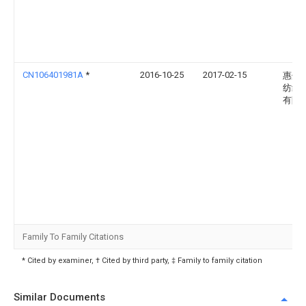
CN106401981A
*
2016-10-25
2017-02-15
惠州
纺织
有限
Family To Family Citations
* Cited by examiner, † Cited by third party, ‡ Family to family citation
Similar Documents