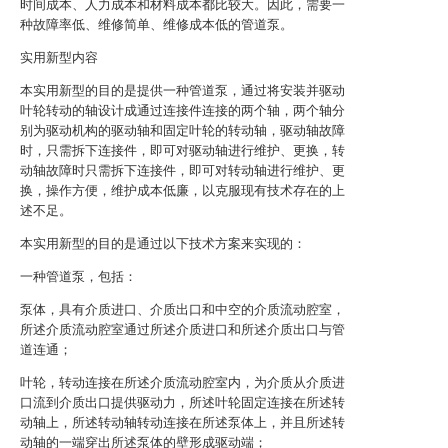
时间成本、人力成本和材料成本都比较大。因此，需要一
种故障率低、维修简单、维修成本低的管道泵。
实用新型内容
本实用新型的目的是提供一种管道泵，通过将安装并驱动
叶轮转动的轴设计成通过连接件连接的两个轴，两个轴分
别为驱动机构的驱动轴和固定叶轮的转动轴，驱动轴故障
时，只需拆下连接件，即可对驱动轴进行维护、更换，转
动轴故障时只需拆下连接件，即可对转动轴进行维护、更
换，操作方便，维护成本低廉，以克服现有技术存在的上
述不足。
本实用新型的目的是通过以下技术方案来实现的：
一种管道泵，包括：
泵体，具有介质进口、介质出口和中空的介质流动腔室，
所述介质流动腔室通过所述介质进口和所述介质出口与管
道连通；
叶轮，转动连接在所述介质流动腔室内，为介质从介质进
口流到介质出口提供驱动力，所述叶轮固定连接在所述转
动轴上，所述转动轴转动连接在所述泵体上，并且所述转
动轴的一端穿出所述泵体的壁形成驱动端；