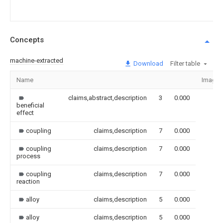
Concepts
machine-extracted
Download
Filter table
Name
Image
claims,abstract,description
3
0.000
beneficial
effect
coupling
claims,description
7
0.000
coupling
claims,description
7
0.000
process
coupling
claims,description
7
0.000
reaction
alloy
claims,description
5
0.000
alloy
claims,description
5
0.000