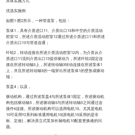
具体实施方式
优选实施例
如图1-图2所示，一种管道泵，包括：
泵体1，具有介质进口11、介质出口13和中空的介质流动
腔室12，所述介质流动腔室12通过所述介质进口11和所述
介质出口13与管道连通；
叶轮2，转动连接在所述介质流动腔室12内，为介质从介
质进口11流到介质出口13提供驱动力，所述叶轮2固定连
接在所述转动轴3上，所述转动轴3转动连接在所述泵体1
上，并且所述转动轴3的一端穿出所述泵体1的壁形成驱动
端；
泵盖4；以及，
驱动机构，通过所述泵盖4与所述泵体1固定，所述驱动机
构包括驱动轴5，所述驱动轴5与所述转动轴3之间通过连
接件6连接。所述驱动机构可以选用电机10。尤其是电机
10可采用Y2系列标准通用电机10(原电机10采用的是非
标、定做)，解决原立式泵加长轴电机10配套更换难的问
题。