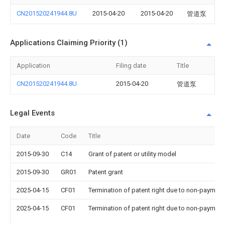
CN201520241944.8U
2015-04-20
2015-04-20
管道泵
Applications Claiming Priority (1)
Application
Filing date
Title
CN201520241944.8U
2015-04-20
管道泵
Legal Events
Date
Code
Title
2015-09-30
C14
Grant of patent or utility model
2015-09-30
GR01
Patent grant
2025-04-15
CF01
Termination of patent right due to non-payment
2025-04-15
CF01
Termination of patent right due to non-payment