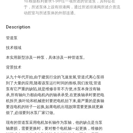
10.根据权利要求1-5中任一项所述的管道泵，其特征在
于，所述泵体上设有排液阀，通过所述排液阀所述介质流
动腔室与所述泵体的外部连通。
Description
管道泵
技术领域
本实用新型涉及一种泵，具体涉及一种管道泵。
背景技术
从九十年代开始,由于建筑行业的飞速发展,管道式离心泵得
到了大量的应用,随着该泵运行时间的推移,我们发现,管道
泵有它严重的缺陷,就是维修非常不方便,水泵本身没有轴
承,所有轴向力都由电机内的轴承承受,在更换轴承时要把电
机拆开,换叶轮和机械密封要把电机抬下来,最严重的是换轴
要连电机的转子一起换,如果电机出现故障需要更换就更麻
烦了,必须要到水泵厂家订做。
现有的管道泵采用电机加长轴作为泵轴，他的缺点是当泵
轴磨损，需要更换时，要对整个电机轴一起更换，维修的