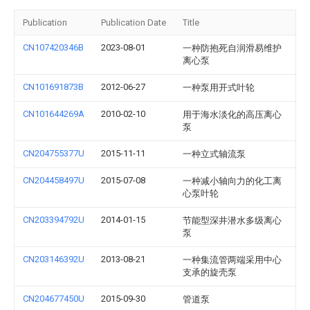
Publication
Publication Date
Title
CN107420346B
2023-08-01
一种防抱死自润滑易维护
离心泵
CN101691873B
2012-06-27
一种泵用开式叶轮
CN101644269A
2010-02-10
用于海水淡化的高压离心
泵
CN204755377U
2015-11-11
一种立式轴流泵
CN204458497U
2015-07-08
一种减小轴向力的化工离
心泵叶轮
CN203394792U
2014-01-15
节能型深井潜水多级离心
泵
CN203146392U
2013-08-21
一种集流管两端采用中心
支承的旋壳泵
CN204677450U
2015-09-30
管道泵