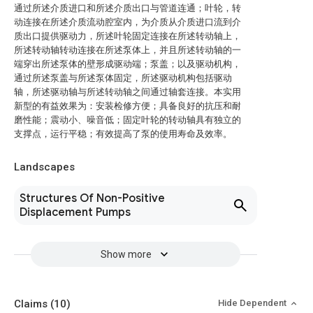
通过所述介质进口和所述介质出口与管道连通；叶轮，转
动连接在所述介质流动腔室内，为介质从介质进口流到介
质出口提供驱动力，所述叶轮固定连接在所述转动轴上，
所述转动轴转动连接在所述泵体上，并且所述转动轴的一
端穿出所述泵体的壁形成驱动端；泵盖；以及驱动机构，
通过所述泵盖与所述泵体固定，所述驱动机构包括驱动
轴，所述驱动轴与所述转动轴之间通过轴套连接。本实用
新型的有益效果为：安装检修方便；具备良好的抗压和耐
磨性能；震动小、噪音低；固定叶轮的转动轴具有独立的
支撑点，运行平稳；有效提高了泵的使用寿命及效率。
Landscapes
Structures Of Non-Positive
Displacement Pumps
Show more
Claims
(10)
Hide Dependent