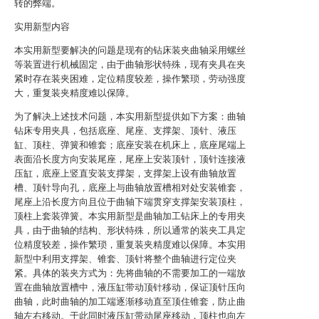
转的弊端。
实用新型内容
本实用新型要解决的问题是现有的钻床装夹曲轴采用螺丝
等装置进行机械固定，由于曲轴形状特殊，现有夹具在夹
紧时存在装夹困难，定位精度较差，操作繁琐，劳动强度
大，重复装夹精度难以保障。
为了解决上述技术问题，本实用新型提供如下方案：曲轴
钻床专用夹具，包括底座、尾座、支撑架、顶针、液压
缸、顶柱、弹簧和锥套；底座安装在机床上，底座尾端上
表面沿长度方向安装尾座，尾座上安装顶针，顶针连接液
压缸，底座上竖直安装支撑架，支撑架上设有曲轴放置
槽、顶针导向孔，底座上与曲轴放置槽相对处安装锥套，
尾座上沿长度方向且位于曲轴下端贯穿支撑架安装顶柱，
顶柱上套装弹簧。本实用新型是曲轴加工钻床上的专用夹
具，由于曲轴的结构、形状特殊，所以通常的装夹工具定
位精度较差，操作繁琐，重复装夹精度难以保障。本实用
新型中利用支撑架、锥套、顶针将整个曲轴进行定位夹
紧。具体的装夹方式为：先将曲轴的不需要加工的一端放
置在曲轴放置槽中，液压缸带动顶针移动，保证顶针压向
曲轴，此时曲轴的加工端逐渐移动直至顶住锥套，防止曲
轴左右移动。于此同时液压缸带动尾座移动，顶柱也向左