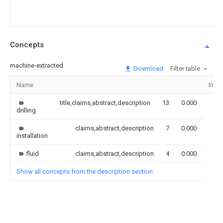
Concepts
machine-extracted
Download
Filter table
Name
Imag
title,claims,abstract,description
13
0.000
drilling
claims,abstract,description
7
0.000
installation
fluid
claims,abstract,description
4
0.000
Show all concepts from the description section