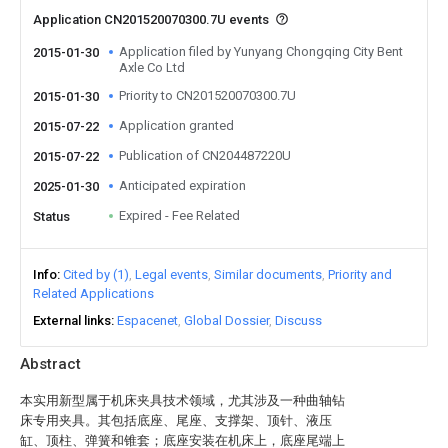
Application CN201520070300.7U events
Application filed by Yunyang Chongqing City Bent
2015-01-30
Axle Co Ltd
Priority to CN201520070300.7U
2015-01-30
Application granted
2015-07-22
Publication of CN204487220U
2015-07-22
Anticipated expiration
2025-01-30
Expired - Fee Related
Status
Info
Cited by (1)
Legal events
Similar documents
Priority and
Related Applications
External links
Espacenet
Global Dossier
Discuss
Abstract
本实用新型属于机床夹具技术领域，尤其涉及一种曲轴钻
床专用夹具。其包括底座、尾座、支撑架、顶针、液压
缸、顶柱、弹簧和锥套；底座安装在机床上，底座尾端上