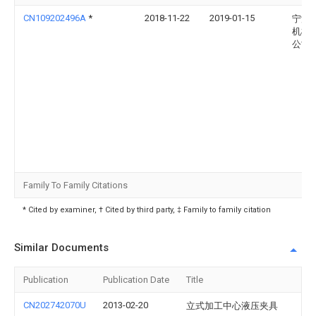
CN109202496A
*
2018-11-22
2019-01-15
宁波
机械
公司
Family To Family Citations
* Cited by examiner, † Cited by third party, ‡ Family to family citation
Similar Documents
Publication
Publication Date
Title
CN202742070U
2013-02-20
立式加工中心液压夹具