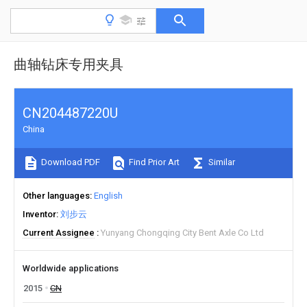
曲轴钻床专用夹具
CN204487220U
China
Download PDF
Find Prior Art
Similar
Other languages
English
Inventor
刘步云
Current Assignee
Yunyang Chongqing City Bent Axle Co Ltd
Worldwide applications
2015
CN