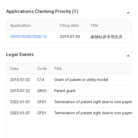
Applications Claiming Priority (1)
Application
Filing date
Title
CN201520070300.7U
2015-01-30
曲轴钻床专用夹具
Legal Events
Date
Code
Title
2015-07-22
C14
Grant of patent or utility model
2015-07-22
GR01
Patent grant
2022-01-07
CF01
Termination of patent right due to non-payment
2022-01-07
CF01
Termination of patent right due to non-payment