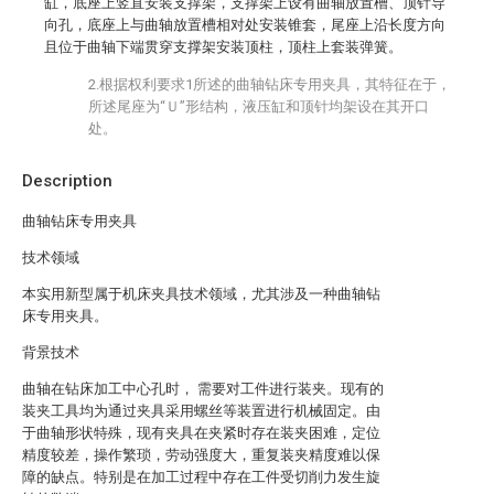
缸，底座上竖直安装支撑架，支撑架上设有曲轴放置槽、顶针导
向孔，底座上与曲轴放置槽相对处安装锥套，尾座上沿长度方向
且位于曲轴下端贯穿支撑架安装顶柱，顶柱上套装弹簧。
2.根据权利要求1所述的曲轴钻床专用夹具，其特征在于，
所述尾座为“Ｕ”形结构，液压缸和顶针均架设在其开口
处。
Description
曲轴钻床专用夹具
技术领域
本实用新型属于机床夹具技术领域，尤其涉及一种曲轴钻
床专用夹具。
背景技术
曲轴在钻床加工中心孔时， 需要对工件进行装夹。现有的
装夹工具均为通过夹具采用螺丝等装置进行机械固定。由
于曲轴形状特殊，现有夹具在夹紧时存在装夹困难，定位
精度较差，操作繁琐，劳动强度大，重复装夹精度难以保
障的缺点。特别是在加工过程中存在工件受切削力发生旋