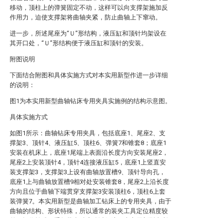
移动，顶柱上的弹簧固定不动，这样可以向支撑架施加反
作用力，迫使支撑架将曲轴夹紧，防止曲轴上下窜动。
进一步，所述尾座为“Ｕ”形结构，液压缸和顶针均架设在
其开口处，“Ｕ”形结构便于液压缸和顶针的安装。
附图说明
下面结合附图和具体实施方式对本实用新型作进一步详细
的说明：
图1为本实用新型曲轴钻床专用夹具实施例的结构示意图。
具体实施方式
如图1所示：曲轴钻床专用夹具，包括底座1、尾座2、支
撑架3、顶针4、液压缸5、顶柱6、弹簧7和锥套8；底座1
安装在机床上，底座1尾端上表面沿长度方向安装尾座2，
尾座2上安装顶针4，顶针4连接液压缸5，底座1上竖直安
装支撑架3，支撑架3上设有曲轴放置槽9、顶针导向孔，
底座1上与曲轴放置槽9相对处安装锥套8，尾座2上沿长度
方向且位于曲轴下端贯穿支撑架3安装顶柱6，顶柱6上套
装弹簧7。本实用新型是曲轴加工钻床上的专用夹具，由于
曲轴的结构、形状特殊，所以通常的装夹工具定位精度较