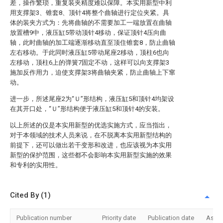
差，操作繁琐，重复装夹精度难以保障。本实用新型中利
用支撑架3、锥套8、顶针4将整个曲轴进行定位夹紧。具
体的装夹方式为：先将曲轴的不需要加工一端放置在曲轴
放置槽9中，液压缸5带动顶针4移动，保证顶针4压向曲
轴，此时曲轴的加工端逐渐移动直至顶住锥套8，防止曲轴
左右移动。于此同时液压缸5带动尾座2移动，顶柱6也向
左移动，顶柱6上的弹簧7固定不动，这样可以向支撑架3
施加反作用力，迫使支撑架3将曲轴夹紧，防止曲轴上下窜
动。
进一步，所述尾座2为“Ｕ”形结构，液压缸5和顶针4均架设
在其开口处，“Ｕ”形结构便于液压缸5和顶针4的安装。
以上所述的仅是本实用新型的优选实施方式，应当指出，
对于本领域的技术人员来说，在不脱离本实用新型结构的
前提下，还可以做出若干变形和改进，也应该视为本实用
新型的保护范围，这些都不会影响本实用新型实施的效果
和专利的实用性。
Cited By (1)
Publication number
Priority date
Publication date
Assi