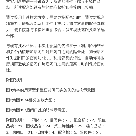
本实用新型进一步设置为：所述启闭件下端设有径向凸
起，所述配合部设有与径向凸起拆卸连接的卡接槽。
通过采用上述技术方案，需要更换配合部时，通过对配合
部施力，使配合部从启闭件上拔出，通过对新的配合部施
力，使卡接部与卡接环重新卡合，以实现快速跟换新的配
合部。
与现有技术相比，本实用新型的优点在于：利用阶梯结构
和多个凸棱增加启闭件对启闭口之间的贴合处，加强启闭
件对启闭口的密封功能，并利用弹簧的弹性，自动弥补因
磨损而造成的启闭件与启闭口之间的距离，时刻保持密封
性。
附图说明
图1为本实用新型多重密封阀门实施例的结构示意图；
图2为图1中A部分的放大图；
图3为图1中启闭口处的结构示意图。
附图说明：1、阀体；2、启闭件；21、配合部；22、限位
凸棱；23、圆状凸台；24、第二弹性件；25、径向凸起；
3、启闭口；31、抵触件；4、配合槽；5、限位件；51、