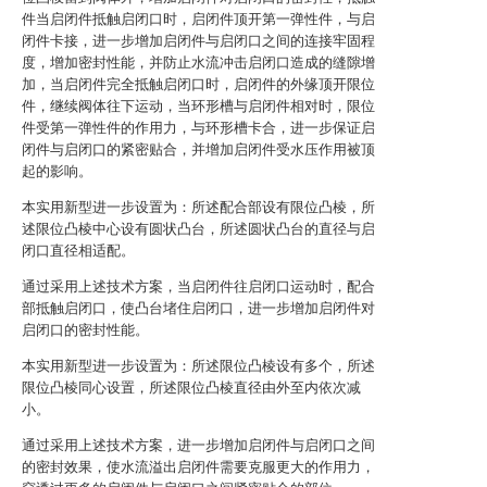
件当启闭件抵触启闭口时，启闭件顶开第一弹性件，与启
闭件卡接，进一步增加启闭件与启闭口之间的连接牢固程
度，增加密封性能，并防止水流冲击启闭口造成的缝隙增
加，当启闭件完全抵触启闭口时，启闭件的外缘顶开限位
件，继续阀体往下运动，当环形槽与启闭件相对时，限位
件受第一弹性件的作用力，与环形槽卡合，进一步保证启
闭件与启闭口的紧密贴合，并增加启闭件受水压作用被顶
起的影响。
本实用新型进一步设置为：所述配合部设有限位凸棱，所
述限位凸棱中心设有圆状凸台，所述圆状凸台的直径与启
闭口直径相适配。
通过采用上述技术方案，当启闭件往启闭口运动时，配合
部抵触启闭口，使凸台堵住启闭口，进一步增加启闭件对
启闭口的密封性能。
本实用新型进一步设置为：所述限位凸棱设有多个，所述
限位凸棱同心设置，所述限位凸棱直径由外至内依次减
小。
通过采用上述技术方案，进一步增加启闭件与启闭口之间
的密封效果，使水流溢出启闭件需要克服更大的作用力，