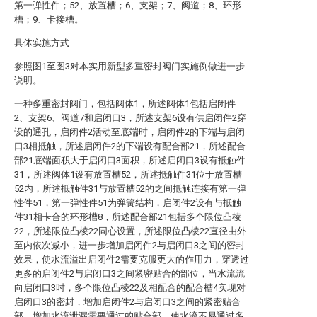
第一弹性件；52、放置槽；6、支架；7、阀道；8、环形
槽；9、卡接槽。
具体实施方式
参照图1至图3对本实用新型多重密封阀门实施例做进一步
说明。
一种多重密封阀门，包括阀体1，所述阀体1包括启闭件
2、支架6、阀道7和启闭口3，所述支架6设有供启闭件2穿
设的通孔，启闭件2活动至底端时，启闭件2的下端与启闭
口3相抵触，所述启闭件2的下端设有配合部21，所述配合
部21底端面积大于启闭口3面积，所述启闭口3设有抵触件
31，所述阀体1设有放置槽52，所述抵触件31位于放置槽
52内，所述抵触件31与放置槽52的之间抵触连接有第一弹
性件51，第一弹性件51为弹簧结构，启闭件2设有与抵触
件31相卡合的环形槽8，所述配合部21包括多个限位凸棱
22，所述限位凸棱22同心设置，所述限位凸棱22直径由外
至内依次减小，进一步增加启闭件2与启闭口3之间的密封
效果，使水流溢出启闭件2需要克服更大的作用力，穿透过
更多的启闭件2与启闭口3之间紧密贴合的部位，当水流流
向启闭口3时，多个限位凸棱22及相配合的配合槽4实现对
启闭口3的密封，增加启闭件2与启闭口3之间的紧密贴合
部，增加水流泄漏需要通过的贴合部，使水流不易通过多