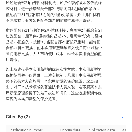
所述配合部21由弹性材料制成，如弹性较好成本较低的橡
胶材料，进一步增加配合部21与启闭口3之间的自紧力，
使配合部21与启闭口3之间的抵触更紧密，并且弹性材料
不易磨损，有效延长配合部21的耐磨性和使用寿命。
所述配合部21与启闭件2可拆卸连接，启闭件2与配合部21
过盈配合，启闭件2设有径向凸起25，启闭件2设有与径向
凸起25配合的卡接槽9，当配合部21磨损严重时，能将配
合部21拆卸更换，使本实用新型继续投入使用而非对整个
阀门进行更换，大大节约使用成本，延长本实用新型的使
用寿命。
以上所述仅是本实用新型的优选实施方式，本实用新型的
保护范围并不仅局限于上述实施例，凡属于本实用新型思
路下的技术方案均属于本实用新型的保护范围。应当指
出，对于本技术领域的普通技术人员来说，在不脱离本实
用新型原理前提下的若干改进和润饰，这些改进和润饰也
应视为本实用新型的保护范围。
Cited By (2)
Publication number
Priority date
Publication date
Assi