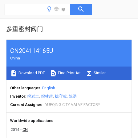
多重密封阀门
CN204114165U
China
Download PDF
Find Prior Art
Similar
Other languages
English
Inventor
倪岩土
倪林超
操守献
陈浩
Current Assignee
YUEQING CITY VALVE FACTORY
Worldwide applications
2014
CN