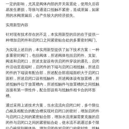
一定的影响，尤其是阀体内部的开关装置处，使用久后容
易发生磨损，导致与通道口抵触不紧密，造成泄漏，如家
用的水阀泄漏后，会产生较大的经济损失。
实用新型内容
针对现有技术存在的不足，本实用新型的目的在于提供一
种增加启闭件和启闭口之间紧密贴合处的多重密封阀门。
为实现上述目的，本实用新型提供了如下技术方案：一种
多重密封阀门，包括阀体，所述阀体包括启闭件、支架、
阀道和启闭口，所述支架设有供启闭件穿设的通孔，启闭
件活动至底端时，启闭件的下端与启闭口相抵触，所述启
闭件的下端设有配合部，所述配合部底端面积大于启闭口
面积，所述启闭口设有抵触件，所述阀体设有放置槽，所
述抵触件位于放置槽内，所述抵触件与放置槽的之间抵触
连接有第一弹性件，配合部设有与抵触件相卡合的环形
槽。
通过采用上述技术方案，当水流流向启闭口时，多个限位
凸棱及相配合的配合槽实现对启闭口的密封，增加启闭件
与启闭口之间的紧密贴合部，增加水流泄漏需要克服的启
闭件与启闭口之间的紧密贴合处，使水流不易通过多个限
位凸棱留到阀体外，增加启闭件对启闭口的密封性，抵触