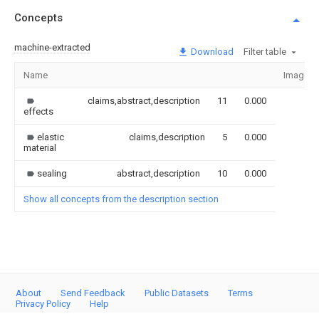
Concepts
machine-extracted
Download
Filter table
Name
Image
claims,abstract,description
11
0.000
effects
elastic
claims,description
5
0.000
material
sealing
abstract,description
10
0.000
Show all concepts from the description section
About
Send Feedback
Public Datasets
Terms
Privacy Policy
Help