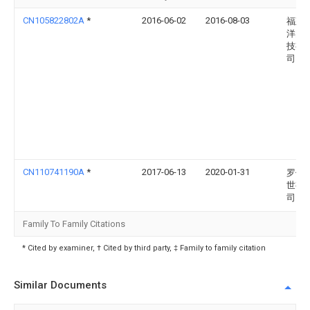
CN105822802A
*
2016-06-02
2016-08-03
福建
洋阀
技有
司
CN110741190A
*
2017-06-13
2020-01-31
罗伯特
世有
司
Family To Family Citations
* Cited by examiner, † Cited by third party, ‡ Family to family citation
Similar Documents