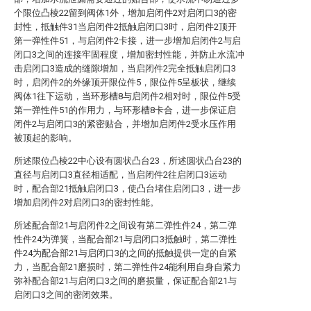
个限位凸棱22留到阀体1外，增加启闭件2对启闭口3的密
封性，抵触件31当启闭件2抵触启闭口3时，启闭件2顶开
第一弹性件51，与启闭件2卡接，进一步增加启闭件2与启
闭口3之间的连接牢固程度，增加密封性能，并防止水流冲
击启闭口3造成的缝隙增加，当启闭件2完全抵触启闭口3
时，启闭件2的外缘顶开限位件5，限位件5呈板状，继续
阀体1往下运动，当环形槽8与启闭件2相对时，限位件5受
第一弹性件51的作用力，与环形槽8卡合，进一步保证启
闭件2与启闭口3的紧密贴合，并增加启闭件2受水压作用
被顶起的影响。
所述限位凸棱22中心设有圆状凸台23，所述圆状凸台23的
直径与启闭口3直径相适配，当启闭件2往启闭口3运动
时，配合部21抵触启闭口3，使凸台堵住启闭口3，进一步
增加启闭件2对启闭口3的密封性能。
所述配合部21与启闭件2之间设有第二弹性件24，第二弹
性件24为弹簧，当配合部21与启闭口3抵触时，第二弹性
件24为配合部21与启闭口3的之间的抵触提供一定的自紧
力，当配合部21磨损时，第二弹性件24能利用自身自紧力
弥补配合部21与启闭口3之间的磨损量，保证配合部21与
启闭口3之间的密闭效果。