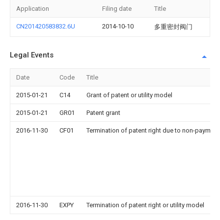
Application
Filing date
Title
CN201420583832.6U
2014-10-10
多重密封阀门
Legal Events
Date
Code
Title
2015-01-21
C14
Grant of patent or utility model
2015-01-21
GR01
Patent grant
2016-11-30
CF01
Termination of patent right due to non-payment
2016-11-30
EXPY
Termination of patent right or utility model