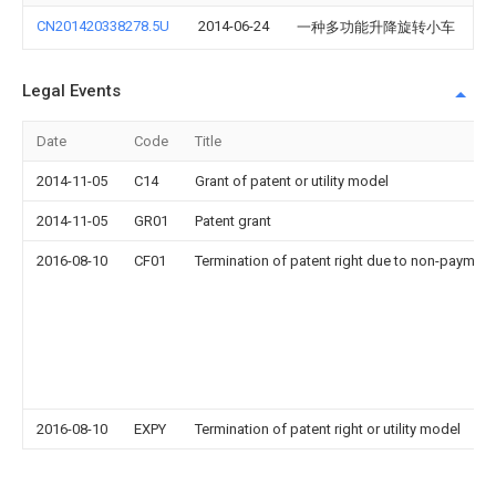
CN201420338278.5U
2014-06-24
一种多功能升降旋转小车
Legal Events
Date
Code
Title
2014-11-05
C14
Grant of patent or utility model
2014-11-05
GR01
Patent grant
2016-08-10
CF01
Termination of patent right due to non-payment
2016-08-10
EXPY
Termination of patent right or utility model