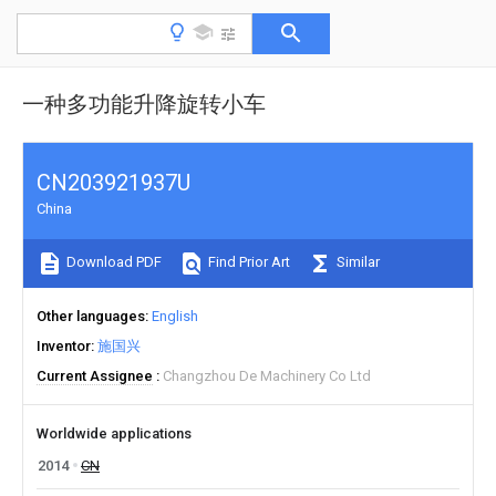
一种多功能升降旋转小车
CN203921937U
China
Download PDF
Find Prior Art
Similar
Other languages
English
Inventor
施国兴
Current Assignee
Changzhou De Machinery Co Ltd
Worldwide applications
2014
CN