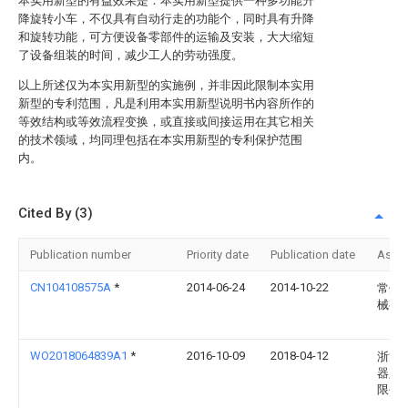
本实用新型的有益效果是：本实用新型提供一种多功能升
降旋转小车，不仅具有自动行走的功能个，同时具有升降
和旋转功能，可方便设备零部件的运输及安装，大大缩短
了设备组装的时间，减少工人的劳动强度。
以上所述仅为本实用新型的实施例，并非因此限制本实用
新型的专利范围，凡是利用本实用新型说明书内容所作的
等效结构或等效流程变换，或直接或间接运用在其它相关
的技术领域，均同理包括在本实用新型的专利保护范围
内。
Cited By (3)
Publication number
Priority date
Publication date
Assi
CN104108575A
*
2014-06-24
2014-10-22
常州
械有
WO2018064839A1
*
2016-10-09
2018-04-12
浙江
器人
限公