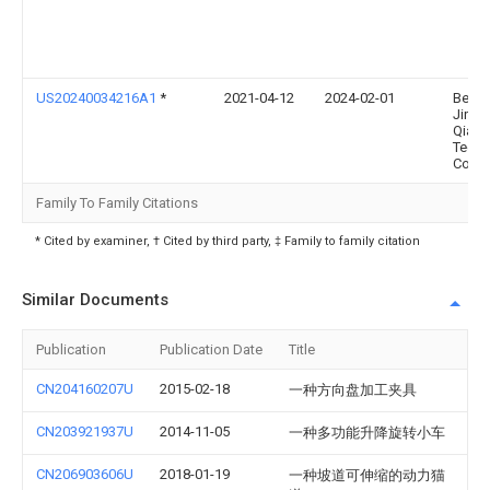
US20240034216A1
*
2021-04-12
2024-02-01
Beijin
Jing
Qians
Techn
Co., L
Family To Family Citations
* Cited by examiner, † Cited by third party, ‡ Family to family citation
Similar Documents
Publication
Publication Date
Title
CN204160207U
2015-02-18
一种方向盘加工夹具
CN203921937U
2014-11-05
一种多功能升降旋转小车
CN206903606U
2018-01-19
一种坡道可伸缩的动力猫