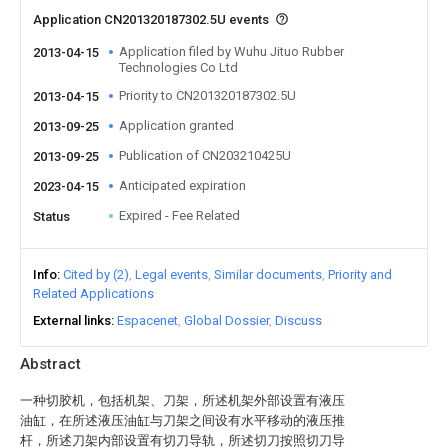
Application CN201320187302.5U events
Application filed by Wuhu Jituo Rubber
2013-04-15
Technologies Co Ltd
Priority to CN201320187302.5U
2013-04-15
Application granted
2013-09-25
Publication of CN203210425U
2013-09-25
Anticipated expiration
2023-04-15
Expired - Fee Related
Status
Info
Cited by (2)
Legal events
Similar documents
Priority and
Related Applications
External links
Espacenet
Global Dossier
Discuss
Abstract
一种切胶机，包括机架、刀架，所述机架外部设置有液压
油缸，在所述液压油缸与刀架之间设有水平移动的液压推
杆，所述刀架内部设置有切刀导轨，所述切刀按照切刀导