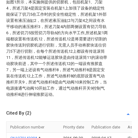
如图1所示，本实施例提供的切胶机，包括机架1、刀架
4，所述刀架4是固定安装在机架1上加强了设备的稳定性
能保证了切刀5在工作时的安全性稳定性，所述机架1外部
设置有液压油缸2，在所述液压油缸2与刀架4之间设有水
平移动的液压推杆3，所述刀架4内部两侧设置有切刀导轨
6，所述切刀5按照切刀导轨6的方向水平工作,所述机架1两
端都设置有传送机12，所述传送机12是将需要进行切割的
胶块传送到切胶机进行切割，无需人员手动将胶块送往切
刀5下进行切割，在每个所述传送机12上都设有传送滚筒
11，所述传送机12能够运送胶块是由传送滚筒11的滚动带
动胶块前进，其中一个所述传送机12的一端设有推胶盘
7，另一端上还设有气动推杆8，所述气动推杆8是固定安
装在传送机12上工作，所述气动推杆8的底部设置有气动
推杆开关9，所述气动推杆8是由气动阀10来控制工作，当
电源接通气动阀10开始工作，通过气动推杆开关9控制气
动推杆8进行伸缩推胶运动。
Cited By (2)
Publication number
Priority date
Publication date
Assi