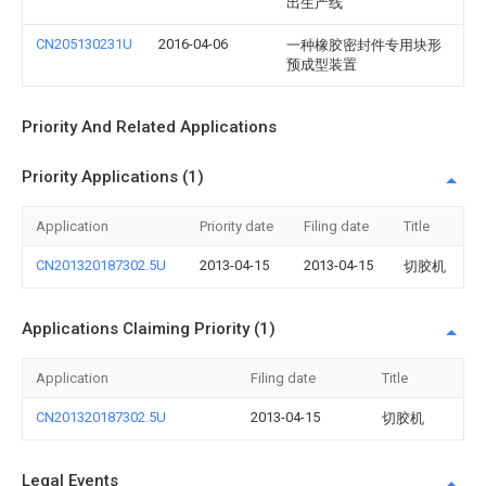
出生产线
CN205130231U
2016-04-06
一种橡胶密封件专用块形
预成型装置
Priority And Related Applications
Priority Applications (1)
Application
Priority date
Filing date
Title
CN201320187302.5U
2013-04-15
2013-04-15
切胶机
Applications Claiming Priority (1)
Application
Filing date
Title
CN201320187302.5U
2013-04-15
切胶机
Legal Events