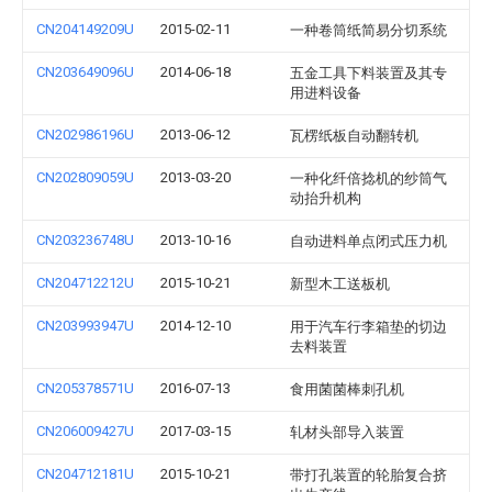
CN204149209U
2015-02-11
一种卷筒纸简易分切系统
CN203649096U
2014-06-18
五金工具下料装置及其专
用进料设备
CN202986196U
2013-06-12
瓦楞纸板自动翻转机
CN202809059U
2013-03-20
一种化纤倍捻机的纱筒气
动抬升机构
CN203236748U
2013-10-16
自动进料单点闭式压力机
CN204712212U
2015-10-21
新型木工送板机
CN203993947U
2014-12-10
用于汽车行李箱垫的切边
去料装置
CN205378571U
2016-07-13
食用菌菌棒刺孔机
CN206009427U
2017-03-15
轧材头部导入装置
CN204712181U
2015-10-21
带打孔装置的轮胎复合挤