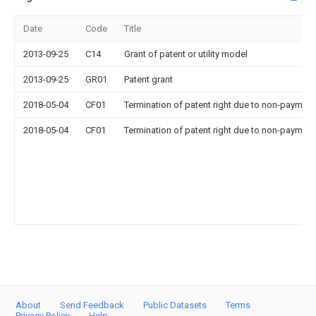
Date
Code
Title
2013-09-25
C14
Grant of patent or utility model
2013-09-25
GR01
Patent grant
2018-05-04
CF01
Termination of patent right due to non-payment
2018-05-04
CF01
Termination of patent right due to non-payment
About
Send Feedback
Public Datasets
Terms
Privacy Policy
Help