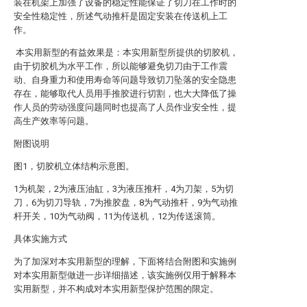
装在机架上加强了设备的稳定性能保证了切刀在工作时的
安全性稳定性，所述气动推杆是固定安装在传送机上工
作。
本实用新型的有益效果是：本实用新型所提供的切胶机，
由于切胶机为水平工作，所以能够避免切刀由于工作震
动、自身重力和使用寿命等问题导致切刀坠落的安全隐患
存在，能够取代人员用手推胶进行切割，也大大降低了操
作人员的劳动强度问题同时也提高了人员作业安全性，提
高生产效率等问题。
附图说明
图1，切胶机立体结构示意图。
1为机架，2为液压油缸，3为液压推杆，4为刀架，5为切
刀，6为切刀导轨，7为推胶盘，8为气动推杆，9为气动推
杆开关，10为气动阀，11为传送机，12为传送滚筒。
具体实施方式
为了加深对本实用新型的理解，下面将结合附图和实施例
对本实用新型做进一步详细描述，该实施例仅用于解释本
实用新型，并不构成对本实用新型保护范围的限定。