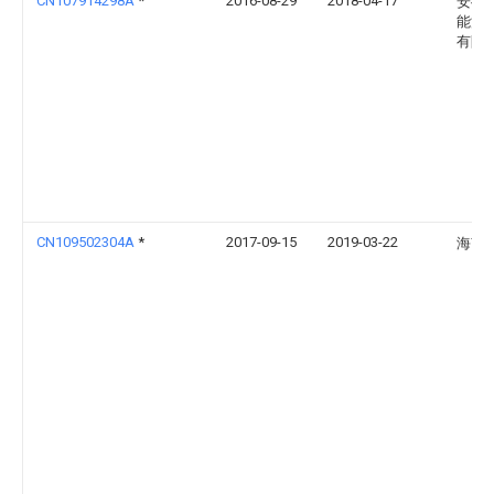
CN107914298A
*
2016-08-29
2018-04-17
安徽
能源
有限
CN109502304A
*
2017-09-15
2019-03-22
海南