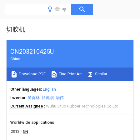
切胶机
CN203210425U
China
Download PDF
Find Prior Art
Similar
Other languages
English
Inventor
吴喜林
吕晓刚
华伟
Current Assignee
Wuhu Jituo Rubber Technologies Co Ltd
Worldwide applications
2013
CN