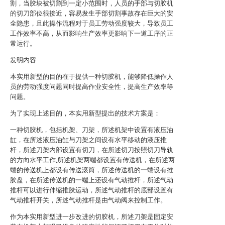
割，当胶块被切割到一定小范围时，人员的手部与切胶机
的切刀部位很接近，容易发生手部切割事故存在巨大的安
全隐患，且此操作流程对于员工劳动强度较大，导致员工
工作效率不高，从而影响生产效率更影响下一道工序的正
常运行。
发明内容
本实用新型的目的在于提供一种切胶机，能够降低操作人
员的劳动强度问题同时提高作业安全性，提高生产效率等
问题。
为了实现上述目的，本实用新型提出的技术方案是：
一种切胶机，包括机架、刀架，所述机架中设置有液压油
缸，在所述液压油缸与刀架之间设有水平移动的液压推
杆，所述刀架内部设置有切刀，在所述切刀按照切刀导轨
的方向水平工作,所述机架两端都设置有传送机，在所述两
端的传送机上都设有传送滚筒，所述传送机的一端设有推
胶盘，在所述传送机的一端上还设有气动推杆，所述气动
推杆可以进行伸缩推胶运动，所述气动推杆的底部设置有
气动推杆开关，所述气动推杆是由气动阀来控制工作。
作为本实用新型进一步改进的切胶机，所述刀架是固定安