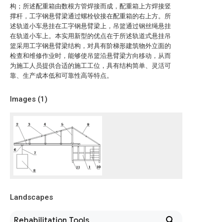
构；所述配重箱由数根方管焊接而成，配重箱上方焊接竖
撑杆，工字钢悬臂梁通过螺栓铰接在配重箱的右上方。所
述轨道小车悬挂在工字钢悬臂梁上，吊篮通过钢丝绳悬挂
在轨道小车上。本实用新型的优点在于所述轨道式悬挂吊
篮采用工字钢悬臂梁结构，对具有阶梯形建筑物外立面的
检查和维修作业时，能够使吊篮沿悬臂梁方向移动，从而
为施工人员提供合适的施工工位，具有结构简单、灵活可
靠、生产成本低和可靠性高等特点。
Images (
1
)
Landscapes
Rehabilitation Tools