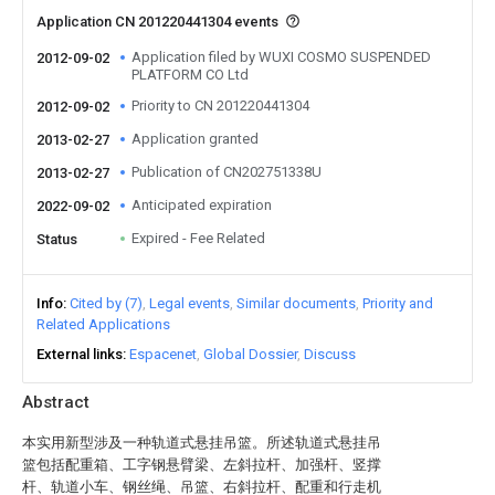
Application CN 201220441304 events
Application filed by WUXI COSMO SUSPENDED
2012-09-02
PLATFORM CO Ltd
Priority to CN 201220441304
2012-09-02
Application granted
2013-02-27
Publication of CN202751338U
2013-02-27
Anticipated expiration
2022-09-02
Expired - Fee Related
Status
Info
Cited by (7)
Legal events
Similar documents
Priority and
Related Applications
External links
Espacenet
Global Dossier
Discuss
Abstract
本实用新型涉及一种轨道式悬挂吊篮。所述轨道式悬挂吊
篮包括配重箱、工字钢悬臂梁、左斜拉杆、加强杆、竖撑
杆、轨道小车、钢丝绳、吊篮、右斜拉杆、配重和行走机