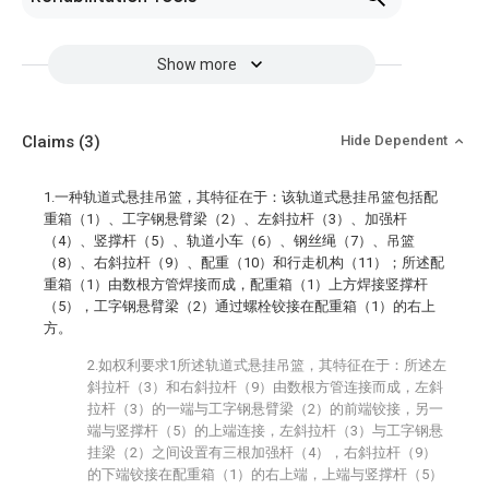
Show more
Claims
(3)
Hide Dependent
1.一种轨道式悬挂吊篮，其特征在于：该轨道式悬挂吊篮包括配
重箱（1）、工字钢悬臂梁（2）、左斜拉杆（3）、加强杆
（4）、竖撑杆（5）、轨道小车（6）、钢丝绳（7）、吊篮
（8）、右斜拉杆（9）、配重（10）和行走机构（11）；所述配
重箱（1）由数根方管焊接而成，配重箱（1）上方焊接竖撑杆
（5），工字钢悬臂梁（2）通过螺栓铰接在配重箱（1）的右上
方。
2.如权利要求1所述轨道式悬挂吊篮，其特征在于：所述左
斜拉杆（3）和右斜拉杆（9）由数根方管连接而成，左斜
拉杆（3）的一端与工字钢悬臂梁（2）的前端铰接，另一
端与竖撑杆（5）的上端连接，左斜拉杆（3）与工字钢悬
挂梁（2）之间设置有三根加强杆（4），右斜拉杆（9）
的下端铰接在配重箱（1）的右上端，上端与竖撑杆（5）