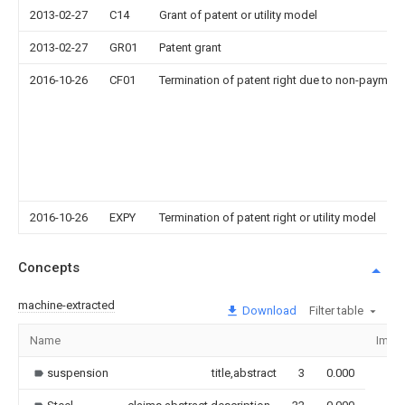
2013-02-27
C14
Grant of patent or utility model
2013-02-27
GR01
Patent grant
2016-10-26
CF01
Termination of patent right due to non-payment
2016-10-26
EXPY
Termination of patent right or utility model
Concepts
machine-extracted
Download
Filter table
Name
Imag
suspension
title,abstract
3
0.000