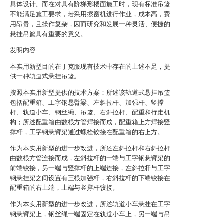
具体设计。而在对具有阶梯形楼面施工时，现有标准吊篮
不能满足施工要求，若采用擦窗机进行作业，成本高，费
用昂贵，且操作复杂，因而研究和发展一种灵活、便捷的
悬挂吊篮具有重要的意义。
发明内容
本实用新型目的在于克服现有技术中存在的上述不足，提
供一种轨道式悬挂吊篮。
按照本实用新型提供的技术方案：所述该轨道式悬挂吊篮
包括配重箱、工字钢悬臂梁、左斜拉杆、加强杆、竖撑
杆、轨道小车、钢丝绳、吊篮、右斜拉杆、配重和行走机
构；所述配重箱由数根方管焊接而成，配重箱上方焊接竖
撑杆，工字钢悬臂梁通过螺栓铰接在配重箱的右上方。
作为本实用新型的进一步改进，所述左斜拉杆和右斜拉杆
由数根方管连接而成，左斜拉杆的一端与工字钢悬臂梁的
前端铰接，另一端与竖撑杆的上端连接，左斜拉杆与工字
钢悬挂梁之间设置有三根加强杆，右斜拉杆的下端铰接在
配重箱的右上端，上端与竖撑杆铰接。
作为本实用新型的进一步改进，所述轨道小车悬挂在工字
钢悬臂梁上，钢丝绳一端固定在轨道小车上，另一端与吊