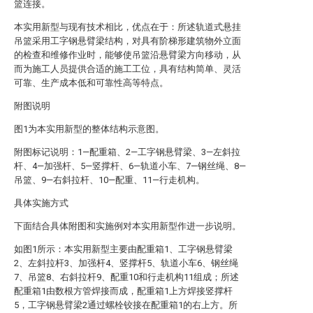
篮连接。
本实用新型与现有技术相比，优点在于：所述轨道式悬挂
吊篮采用工字钢悬臂梁结构，对具有阶梯形建筑物外立面
的检查和维修作业时，能够使吊篮沿悬臂梁方向移动，从
而为施工人员提供合适的施工工位，具有结构简单、灵活
可靠、生产成本低和可靠性高等特点。
附图说明
图1为本实用新型的整体结构示意图。
附图标记说明：1—配重箱、2—工字钢悬臂梁、3—左斜拉
杆、4—加强杆、5—竖撑杆、6—轨道小车、7—钢丝绳、8—
吊篮、9—右斜拉杆、10—配重、11—行走机构。
具体实施方式
下面结合具体附图和实施例对本实用新型作进一步说明。
如图1所示：本实用新型主要由配重箱1、工字钢悬臂梁
2、左斜拉杆3、加强杆4、竖撑杆5、轨道小车6、钢丝绳
7、吊篮8、右斜拉杆9、配重10和行走机构11组成；所述
配重箱1由数根方管焊接而成，配重箱1上方焊接竖撑杆
5，工字钢悬臂梁2通过螺栓铰接在配重箱1的右上方。所