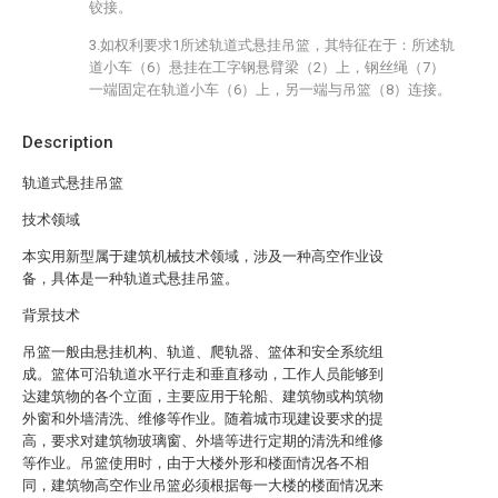
铰接。
3.如权利要求1所述轨道式悬挂吊篮，其特征在于：所述轨
道小车（6）悬挂在工字钢悬臂梁（2）上，钢丝绳（7）
一端固定在轨道小车（6）上，另一端与吊篮（8）连接。
Description
轨道式悬挂吊篮
技术领域
本实用新型属于建筑机械技术领域，涉及一种高空作业设
备，具体是一种轨道式悬挂吊篮。
背景技术
吊篮一般由悬挂机构、轨道、爬轨器、篮体和安全系统组
成。篮体可沿轨道水平行走和垂直移动，工作人员能够到
达建筑物的各个立面，主要应用于轮船、建筑物或构筑物
外窗和外墙清洗、维修等作业。随着城市现建设要求的提
高，要求对建筑物玻璃窗、外墙等进行定期的清洗和维修
等作业。吊篮使用时，由于大楼外形和楼面情况各不相
同，建筑物高空作业吊篮必须根据每一大楼的楼面情况来