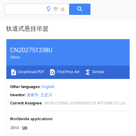
轨道式悬挂吊篮
CN202751338U
China
Download PDF
Find Prior Art
Similar
Other languages
English
Inventor
谢家学
王定川
Current Assignee
WUXI COSMO SUSPENDED PLATFORM CO Ltd
Worldwide applications
2012
CN