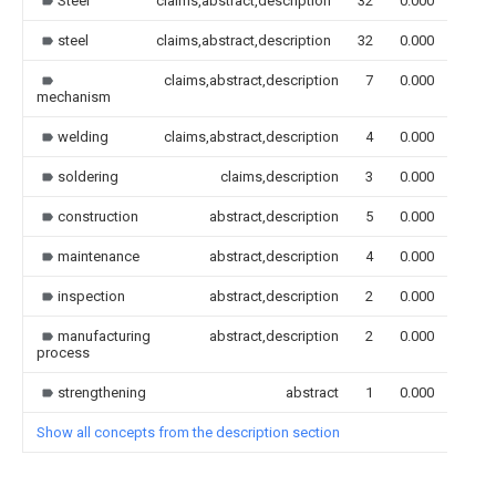
Steel
claims,abstract,description
32
0.000
steel
claims,abstract,description
32
0.000
claims,abstract,description
7
0.000
mechanism
welding
claims,abstract,description
4
0.000
soldering
claims,description
3
0.000
construction
abstract,description
5
0.000
maintenance
abstract,description
4
0.000
inspection
abstract,description
2
0.000
manufacturing
abstract,description
2
0.000
process
strengthening
abstract
1
0.000
Show all concepts from the description section