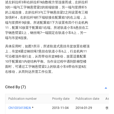
述左斜拉杆3和右斜拉杆9由数根方管连接而成，左斜拉杆
3的一端与工字钢悬臂梁2的前端铰接，另一端与竖撑杆5
的上端连接，左斜拉杆3与工字钢悬挂梁2之间设置有三根
加强杆4，右斜拉杆9的下端铰接在配重箱1的右上端，上
端与竖撑杆5铰接。所述配重箱1下方设置有四个行走机构
11，配重10放置于配重箱1右端。所述轨道小车6悬挂在工
字钢悬臂梁2上，钢丝绳7一端固定在轨道小车6上，另一
端与吊篮8连接。
具体应用时，如图1所示，所述轨道式悬挂吊篮放置在楼顶
上，吊篮8通过钢丝绳7悬挂在轨道小车6上，行走机构11
可沿楼顶外墙行走，从而带动吊篮8移动，放置适量配重
10于配重箱1内使结构平衡。当作业过程中遇到阶梯型楼
面时，可通过工字钢悬臂梁2上的轨道小车6带动吊篮8左
右移动，从而到达所需工作位置。
Cited By (7)
Publication number
Priority date
Publication date
Assi
CN103541382A
*
2013-11-04
2014-01-29
李乐