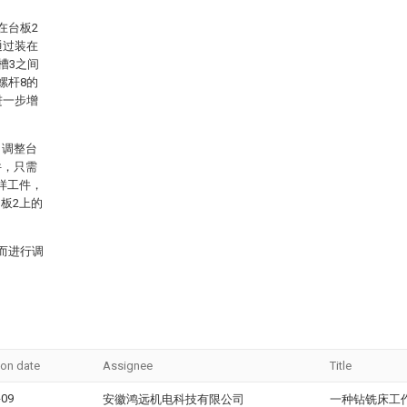
在台板2
通过装在
槽3之间
螺杆8的
进一步增
，调整台
件，只需
样工件，
板2上的
而进行调
ion date
Assignee
Title
-09
安徽鸿远机电科技有限公司
一种钻铣床工