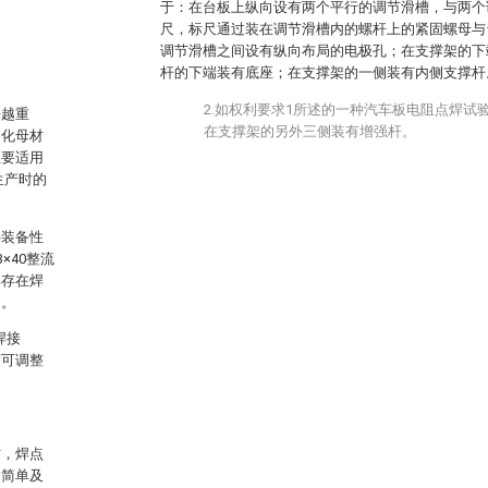
于：在台板上纵向设有两个平行的调节滑槽，与两个
尺，标尺通过装在调节滑槽内的螺杆上的紧固螺母与
。
调节滑槽之间设有纵向布局的电极孔；在支撑架的下
杆的下端装有底座；在支撑架的一侧装有内侧支撑杆
2.如权利要求1所述的一种汽车板电阻点焊试
来越重
在支撑架的另外三侧装有增强杆。
熔化母材
主要适用
生产时的
接装备性
×40整流
其存在焊
动。
焊接
度可调整
时，焊点
构简单及