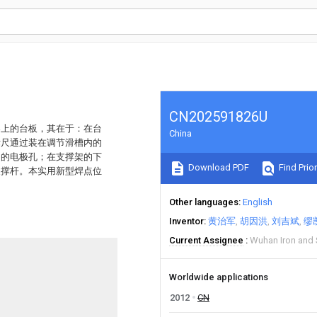
CN202591826U
架上的台板，其在于：在台
China
标尺通过装在调节滑槽内的
局的电极孔；在支撑架的下
Download PDF
Find Prior
支撑杆。本实用新型焊点位
。
Other languages
English
Inventor
黄治军
胡因洪
刘吉斌
缪
Current Assignee
Wuhan Iron and 
Worldwide applications
2012
CN