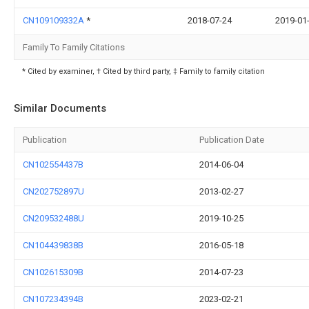
CN109109332A
*
2018-07-24
2019-01
Family To Family Citations
* Cited by examiner, † Cited by third party, ‡ Family to family citation
Similar Documents
Publication
Publication Date
CN102554437B
2014-06-04
CN202752897U
2013-02-27
CN209532488U
2019-10-25
CN104439838B
2016-05-18
CN102615309B
2014-07-23
CN107234394B
2023-02-21