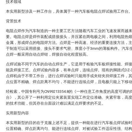
技术领域
本实用新型涉及一种工作台，具体属于一种汽车板电阻点焊试验用工作台
背景技术
电阻点焊作为汽车制造的一种主要工艺方法随着汽车工业的飞速发展而越
要。电阻点焊是焊件装配成搭接接头，并压紧在两电极之间，利用电阻热
金属，形成焊点的电阻焊方法。点焊是一种高速、经济的重要连接方法，
于制造可以采用搭接、接头不要求气密、厚度小于3mm的薄板构件。汽车
点焊一般采用自动点焊钳，焊接自动化程度较高。
点焊试验不同于汽车的自动点焊生产，它是用于检验汽车板焊接性能、焊
能及焊接工艺。点焊试验内容多，有单点焊，连续点焊。现有的脚踏式DZ-3
点焊机由于不带工作台，进行点焊试验时只能用手或夹钳夹持焊接工件，
点位置不精确、焊点距离不均匀，不能进行连续点焊，且电极只能上下移
经检索，中国专利号为CN99213354.8的《一种任意工作角度的高度可调的
台》，其公开了一种利用定位夹紧装置实现工件定位准确、夹紧牢靠，高
的技术功能，但其存在台面设计难以满足点焊要求的不足。
实用新型内容
本实用新型的目的在于克服上述不足，提供一种能在进行汽车板点焊试验
位置精确、焊点距离均匀、能进行连续点焊、对被试验工件适应性强、结