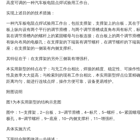
高度可调的一种汽车板电阻点焊试验用工作台。
实现上述目的的技术措施：
一种汽车板电阻点焊试验用工作台，包括支撑架，支撑架上的台板，其在
板上纵向设有两个平行的调节滑槽，与两个调节滑槽成直角布局有标尺，
装在调节滑槽内的螺杆上的紧固螺母与台板连接；在台板上的两个调节滑
有纵向布局的电极孔；在支撑架的下端装有调节螺杆，在调节螺杆的下端
座；在支撑架的一侧装有内侧支撑杆。
其特征在于：在支撑架的另外三侧装有增强杆。
本实用新型的特点在于：与无工作台相比，焊接的精度、稳定性、可操作
性及效率大大提高；与检索到的现有工作台相比，本实用新型焊点位置精
距离均匀，能进行连续点焊，操作方便可靠，设备更易维护。
附图说明
图1为本实用新型的结构示意图
图中：1—支撑架，2—台板， 3—调节滑槽，4—标尺，5—螺杆，6—紧固螺母
极孔，8—调节螺杆，9—底座，10—内侧支撑杆，11—增强杆。
具体实施方式
下面结合附图做进一步描述：