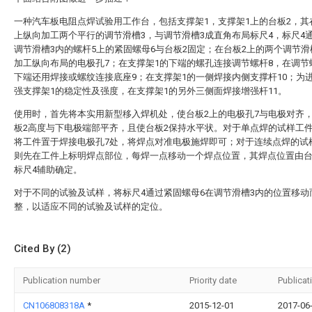
一种汽车板电阻点焊试验用工作台，包括支撑架1，支撑架1上的台板2，其
上纵向加工两个平行的调节滑槽3，与调节滑槽3成直角布局标尺4，标尺4
调节滑槽3内的螺杆5上的紧固螺母6与台板2固定；在台板2上的两个调节滑
加工纵向布局的电极孔7；在支撑架1的下端的螺孔连接调节螺杆8，在调节
下端还用焊接或螺纹连接底座9；在支撑架1的一侧焊接内侧支撑杆10；为
强支撑架1的稳定性及强度，在支撑架1的另外三侧面焊接增强杆11。
使用时，首先将本实用新型移入焊机处，使台板2上的电极孔7与电极对齐
板2高度与下电极端部平齐，且使台板2保持水平状。对于单点焊的试样工
将工件置于焊接电极孔7处，将焊点对准电极施焊即可；对于连续点焊的试
则先在工件上标明焊点部位，每焊一点移动一个焊点位置，其焊点位置由台
标尺4辅助确定。
对于不同的试验及试样，将标尺4通过紧固螺母6在调节滑槽3内的位置移动
整，以适应不同的试验及试样的定位。
Cited By (2)
Publication number
Priority date
Publicat
CN106808318A
*
2015-12-01
2017-06