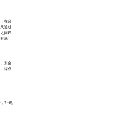
于：在台
标尺通过
槽之间设
装有底
性、安全
确、焊点
，7—电