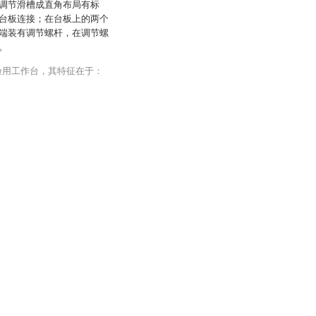
调节滑槽成直角布局有标
台板连接；在台板上的两个
端装有调节螺杆，在调节螺
。
验用工作台，其特征在于：