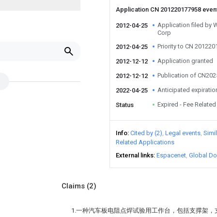
Application CN 201220177958 even
Application filed by
2012-04-25
Corp
Priority to CN 20122
2012-04-25
Application granted
2012-12-12
Publication of CN20
2012-12-12
Anticipated expiratio
2022-04-25
Expired - Fee Related
Status
Info
Cited by (2)
Legal events
Simi
Related Applications
External links
Espacenet
Global Do
Claims
(2)
1.一种汽车板电阻点焊试验用工作台，包括支撑架