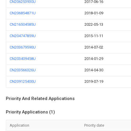
CN206253930U
2017-06-16
CN206854871U
2018-01-09
CN216504585U
2022-05-13
CN204747859U
2015-11-11
CN203679590U
2014-07-02
CN203409458U
2014-01-29
CN203566326U
2014-04-30
CN209125400U
2019-07-19
Priority And Related Applications
Priority Applications (1)
Application
Priority date