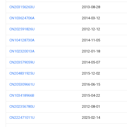
CN203156263U
2013-08-28
CN103624706A
2014-03-12
CN202591826U
2012-12-12
CN104128730A
2014-11-05
CN102320013A
2012-01-18
CN203579059U
2014-05-07
CN204831925U
2015-12-02
CN205309661U
2016-06-15
CN103418966B
2015-04-22
CN202356780U
2012-08-01
CN222471011U
2025-02-14