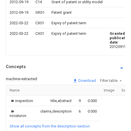
2012-09-19
C14
Grant of patent or utility model
2012-09-19
GR01
Patent grant
2022-03-22
CX01
Expiry of patent term
2022-03-22
CX01
Expiry of patent term
Granted
publication
date
:
20120919
Concepts
machine-extracted
Download
Filter table
Name
Image
Secti
inspection
title,abstract
9
0.000
claims,description
6
0.000
novaluron
Show all concepts from the description section