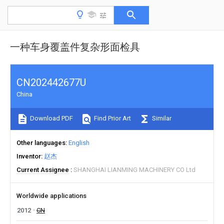
一种车身覆盖件复杂形面检具
CN202442677U
China
Download PDF
Find Prior Art
Similar
Other languages
English
Inventor
赵杰
Current Assignee
SHANGHAI LIANMING MACHINERY CO Ltd
Worldwide applications
2012
CN