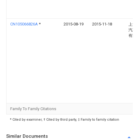
CN105066826A
*
2015-08-19
2015-11-18
上海
汽车
有限
Family To Family Citations
* Cited by examiner, † Cited by third party, ‡ Family to family citation
Similar Documents