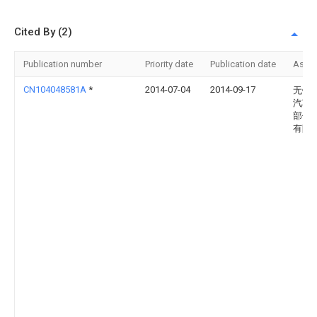
Cited By (2)
Publication number
Priority date
Publication date
Assi
CN104048581A
*
2014-07-04
2014-09-17
无锡
汽车
部件
有限