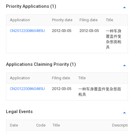
Priority Applications (1)
Application
Priority date
Filing date
Title
CN2012200860485U
2012-03-05
2012-03-05
一种车身
覆盖件复
杂形面检
具
Applications Claiming Priority (1)
Application
Filing date
Title
CN2012200860485U
2012-03-05
一种车身覆盖件复杂形面
检具
Legal Events
Date
Code
Title
Description