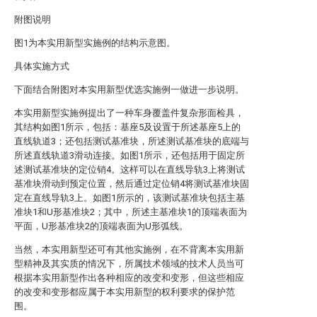
附图说明
图1为本实用新型实施例的结构示意图。
具体实施方式
下面结合附图对本实用新型优选实施例一做进一步说明。
本实用新型实施例提出了一种车身覆盖件复杂形面检具，
其结构如图1所示，包括：基座5及设置于所述基座5上的
直线轨道3；还包括测试基准块，所述测试基准块的底端与
所述直线轨道3滑动连接。如图1所示，还包括用于固定所
述测试基准块的定位销4。这样可以在直线导轨3上将测试
基准块滑动到预定位置，然后通过定位销4将测试基准块固
定在直线导轨3上。如图1所示的，该测试基准块包括主基
准块1和U形基准块2；其中，所述主基准块1的顶端表面为
平面，U形基准块2的顶端表面为U形弧线。
当然，本实用新型还可有其他实施例，在不背离本实用新
型精神及其实质的情况下，所属技术领域的技术人员当可
根据本实用新型作出各种相应的改变和变形，但这些相应
的改变和变形都应属于本实用新型的权利要求的保护范
围。