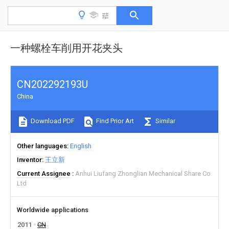
一种螺栓车削用开花夹头
CN202292193U
China
Download PDF
Find Prior Art
Similar
Other languages
English
Inventor
王立新
Current Assignee
Anhui Liufang Zhonglian Mechanical Share Co
Ltd
Worldwide applications
2011
CN