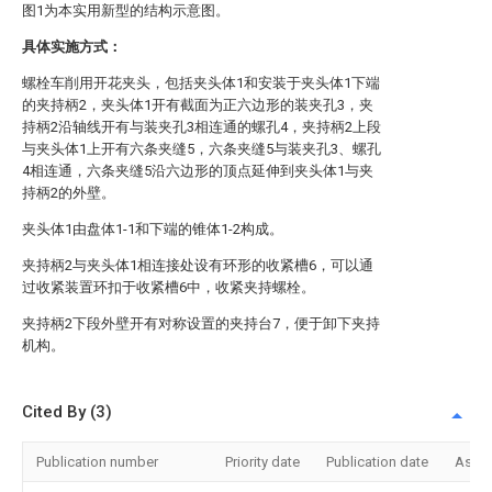
图1为本实用新型的结构示意图。
具体实施方式：
螺栓车削用开花夹头，包括夹头体1和安装于夹头体1下端
的夹持柄2，夹头体1开有截面为正六边形的装夹孔3，夹
持柄2沿轴线开有与装夹孔3相连通的螺孔4，夹持柄2上段
与夹头体1上开有六条夹缝5，六条夹缝5与装夹孔3、螺孔
4相连通，六条夹缝5沿六边形的顶点延伸到夹头体1与夹
持柄2的外壁。
夹头体1由盘体1-1和下端的锥体1-2构成。
夹持柄2与夹头体1相连接处设有环形的收紧槽6，可以通
过收紧装置环扣于收紧槽6中，收紧夹持螺栓。
夹持柄2下段外壁开有对称设置的夹持台7，便于卸下夹持
机构。
Cited By (3)
Publication number
Priority date
Publication date
Assi