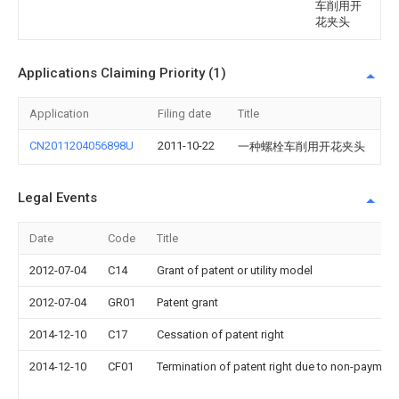
车削用开
花夹头
Applications Claiming Priority (1)
Application
Filing date
Title
CN2011204056898U
2011-10-22
一种螺栓车削用开花夹头
Legal Events
Date
Code
Title
2012-07-04
C14
Grant of patent or utility model
2012-07-04
GR01
Patent grant
2014-12-10
C17
Cessation of patent right
2014-12-10
CF01
Termination of patent right due to non-payment