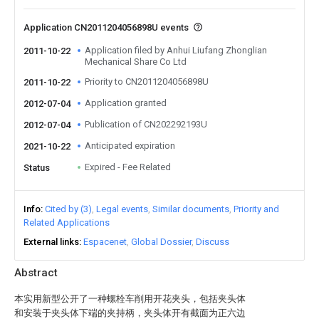
Application CN2011204056898U events
Application filed by Anhui Liufang Zhonglian
2011-10-22
Mechanical Share Co Ltd
Priority to CN2011204056898U
2011-10-22
Application granted
2012-07-04
Publication of CN202292193U
2012-07-04
Anticipated expiration
2021-10-22
Expired - Fee Related
Status
Info
Cited by (3)
Legal events
Similar documents
Priority and
Related Applications
External links
Espacenet
Global Dossier
Discuss
Abstract
本实用新型公开了一种螺栓车削用开花夹头，包括夹头体
和安装于夹头体下端的夹持柄，夹头体开有截面为正六边