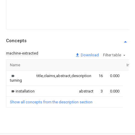
Concepts
machine-extracted
Download
Filter table
Name
Ima
title,claims,abstract,description
16
0.000
turning
installation
abstract
3
0.000
Show all concepts from the description section