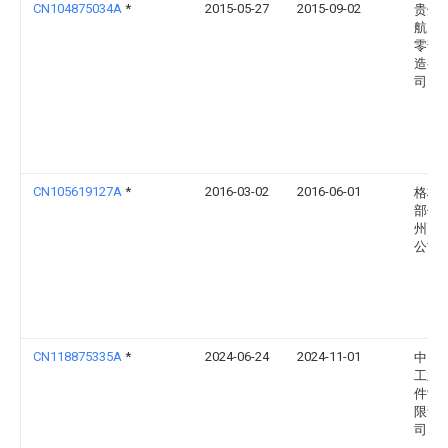
CN104875034A
*
2015-05-27
2015-09-02
贵州
航空
零部
造有
司
CN105619127A
*
2016-03-02
2016-06-01
格林
部件(
州)有
公司
CN118875335A
*
2024-06-24
2024-11-01
中国
工业
件制
限责
司