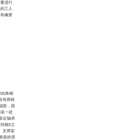
质量进行
要的工人
设有橡胶
2由角钢
设有两根
端面，因
的某一处
靠近轴承
转轴3之
。支撑架
辊表面的质