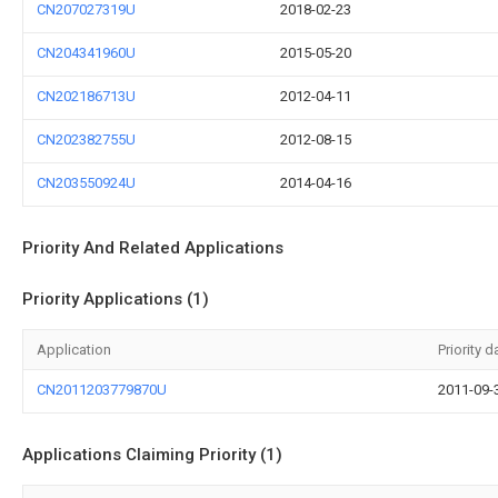
CN207027319U
2018-02-23
CN204341960U
2015-05-20
CN202186713U
2012-04-11
CN202382755U
2012-08-15
CN203550924U
2014-04-16
Priority And Related Applications
Priority Applications (1)
Application
Priority d
CN2011203779870U
2011-09-
Applications Claiming Priority (1)