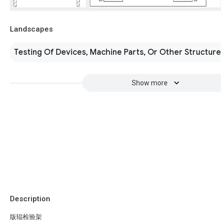
Landscapes
Testing Of Devices, Machine Parts, Or Other Structur
Show more
Description
版辊检验架