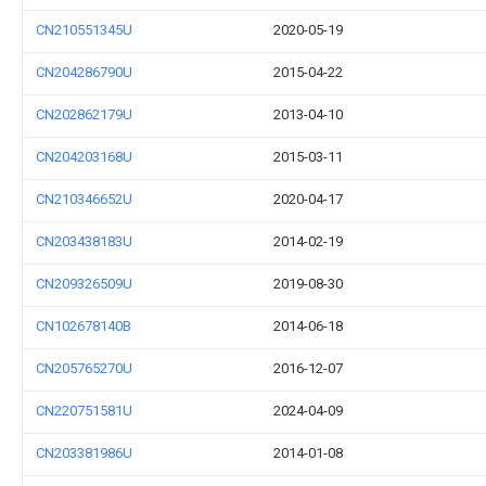
CN210551345U
2020-05-19
CN204286790U
2015-04-22
CN202862179U
2013-04-10
CN204203168U
2015-03-11
CN210346652U
2020-04-17
CN203438183U
2014-02-19
CN209326509U
2019-08-30
CN102678140B
2014-06-18
CN205765270U
2016-12-07
CN220751581U
2024-04-09
CN203381986U
2014-01-08