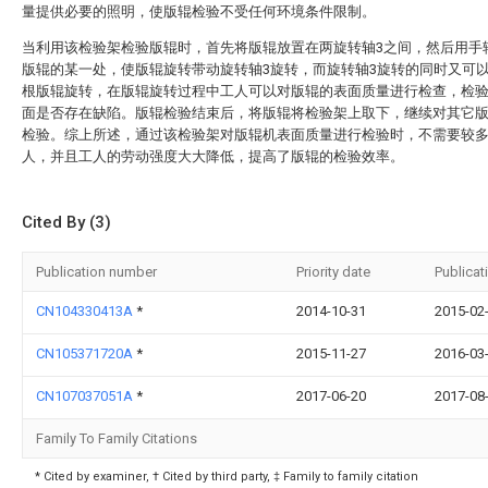
量提供必要的照明，使版辊检验不受任何环境条件限制。
当利用该检验架检验版辊时，首先将版辊放置在两旋转轴3之间，然后用手
版辊的某一处，使版辊旋转带动旋转轴3旋转，而旋转轴3旋转的同时又可
根版辊旋转，在版辊旋转过程中工人可以对版辊的表面质量进行检查，检
面是否存在缺陷。版辊检验结束后，将版辊将检验架上取下，继续对其它
检验。综上所述，通过该检验架对版辊机表面质量进行检验时，不需要较
人，并且工人的劳动强度大大降低，提高了版辊的检验效率。
Cited By (3)
Publication number
Priority date
Publicat
CN104330413A
*
2014-10-31
2015-02
CN105371720A
*
2015-11-27
2016-03
CN107037051A
*
2017-06-20
2017-08
Family To Family Citations
* Cited by examiner, † Cited by third party, ‡ Family to family citation