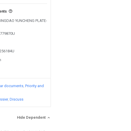
ents
y QINGDAO YUNCHENG PLATE-
03779870U
2256184U
n
lar documents
Priority and
ssier
Discuss
Hide Dependent