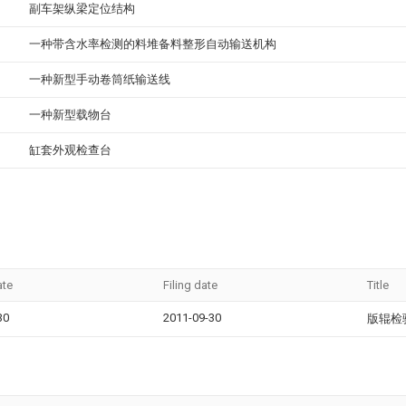
副车架纵梁定位结构
一种带含水率检测的料堆备料整形自动输送机构
一种新型手动卷筒纸输送线
一种新型载物台
缸套外观检查台
ate
Filing date
Title
30
2011-09-30
版辊检