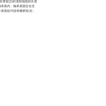
支撑架(2)的顶部端面的长度
在轴承座内，轴承座固定在支
外表面处均设有橡胶轮(4)，