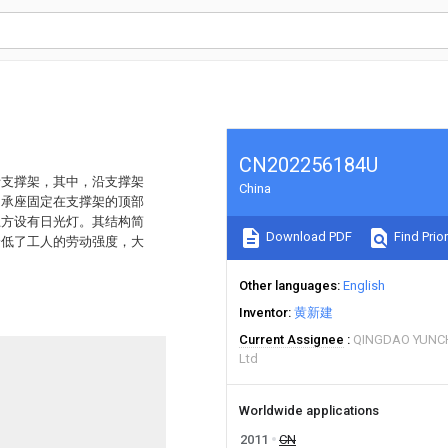
CN202256184U
括支撑架，其中，沿支撑架
China
轴承座固定在支撑架的顶部
上方设有日光灯。其结构简
Download PDF
Find Prior
降低了工人的劳动强度，大
Other languages
English
Inventor
黄新建
Current Assignee
QINGDAO YUNC
Ltd
Worldwide applications
2011
CN