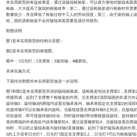
本实用新型的有益效果是：通过该版辊检验架，可以很方便地对版辊表面
检验，大大提高了版辊的检验效率；第二，通过该检验架进行检验时所需
数量较少，并且降低了检验过程中工人的劳动强度；第三，由于旋转轴上
轮，因此该检验架不会对版辊表面质量造成任何损伤。
附图说明
图1是本实用新型的结构示意图；
图2是本实用新型的俯视图。
图中：1日光灯；2支撑架；3旋转轴；4橡胶轮。
具体实施方式
下面结合附图对本实用新型做进一步说明。
图1和图2是本实用新型所述的版辊检验架。该检验架包括支撑架2，支撑架
焊接而成，起到了支撑整个检验架的作用。沿支撑架2顶部端面的长度方向
旋转轴3，旋转轴3的两端均设置在轴承座内，轴承座固定在支撑架2的顶部
此旋转轴3可以在轴承座内旋转。当版辊放置在两旋转轴3之间后，在版辊
轻轻旋转，即可使旋转轴3转动，同时旋转轴3带动整根版辊旋转。旋转轴3
座的两端的外表面处均设有橡胶轮4，通过设置橡胶轮4，当版辊放置在两旋
间时，可以防止版辊表面与旋转轴3直接接触，起到了保护版辊表面的作用
2的上方设有日光灯1，日光灯1固定在支撑架2上，日光灯1可以为检验版