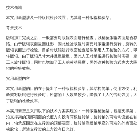
技术领域
本实用新型涉及一种版辊检验装置，尤其是一种版辊检验架。
背景技术
版辊加工完成之后，一般需要对版辊表面进行检查，以检验版辊表面是否
陷。由于版辊表面呈圆柱形，因此检验版辊时需要对版辊进行旋转，旋转
版辊表面进行检验。目前对版辊进行表面检查通常采用人工检验的方式，
转版辊。由于版辊尺寸大并且重量重，因此人工对版辊进行检验时需要一
工人旋转版辊，同时也增加了工人的劳动强度，另外该种检验方式也大大
辊的检验效率。
实用新型内容
本实用新型的目的在于提出了一种版辊检验架，其结构简单，使用方便，
验架对版辊进行检验时，所需的工人数量较少，降低了工人的劳动强度，
了版辊的检验效率。
本实用新型是采用以下的技术方案实现的：一种版辊检验架，包括支撑架
沿支撑架的顶部端面的长度方向设有两根旋转轴，旋转轴的两端均设置在
内，轴承座固定在支撑架的顶部端面，旋转轴靠近轴承座的两端的外表面
橡胶轮，所述支撑架的上方设有日光灯。