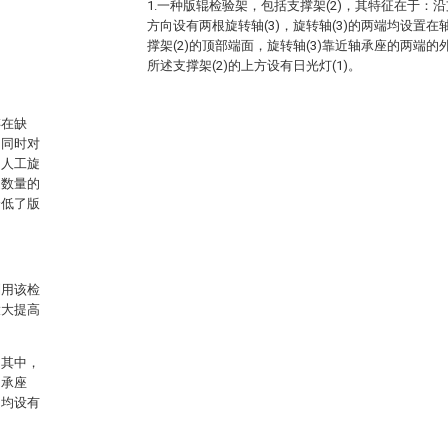
1.一种版辊检验架，包括支撑架(2)，其特征在于：沿
方向设有两根旋转轴(3)，旋转轴(3)的两端均设置
撑架(2)的顶部端面，旋转轴(3)靠近轴承座的两端的
所述支撑架(2)的上方设有日光灯(1)。
存在缺
的同时对
即人工旋
定数量的
降低了版
利用该检
大大提高
，其中，
轴承座
处均设有