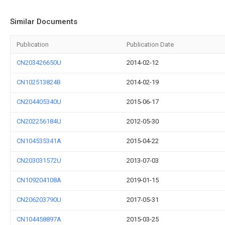
Similar Documents
Publication
Publication Date
CN203426650U
2014-02-12
CN102513824B
2014-02-19
CN204405340U
2015-06-17
CN202256184U
2012-05-30
CN104535341A
2015-04-22
CN203031572U
2013-07-03
CN109204108A
2019-01-15
CN206203790U
2017-05-31
CN104458897A
2015-03-25