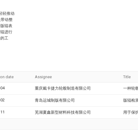
轻轻推动
以带动整
验版辊表
版辊进行
多的工
ion date
Assignee
Title
-04
重庆戴卡捷力轮毂制造有限公司
一种轮
-02
青岛运城制版有限公司
版辊检
-11
芜湖夏鑫新型材料科技有限公司
用于保