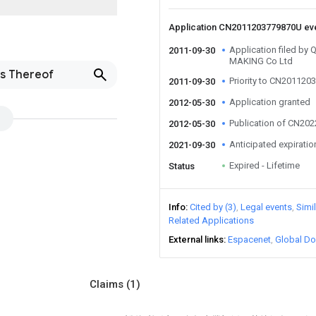
Application CN2011203779870U ev
Application filed b
2011-09-30
MAKING Co Ltd
es Thereof
Priority to CN20112
2011-09-30
Application granted
2012-05-30
Publication of CN20
2012-05-30
Anticipated expiratio
2021-09-30
Expired - Lifetime
Status
Info
Cited by (3)
Legal events
Simi
Related Applications
External links
Espacenet
Global Do
Claims
(1)