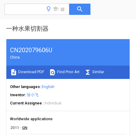
一种水果切割器
CN202079606U
China
Download PDF
Find Prior Art
Similar
Other languages
English
Inventor
张小飞
Current Assignee
Individual
Worldwide applications
2011
CN