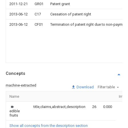
2011-12-21
GR01
Patent grant
2013-06-12
C17
Cessation of patent right
2013-06-12
CF01
Termination of patent right due to non-payment
Concepts
machine-extracted
Download
Filter table
Name
Imag
title,claims,abstract,description
26
0.000
edible
fruits
Show all concepts from the description section