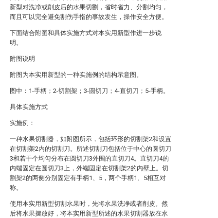
新型对洗净或削皮后的水果切割，省时省力、分割均匀，
而且可以完全避免割伤手指的事故发生，操作安全方便。
下面结合附图和具体实施方式对本实用新型作进一步说
明。
附图说明
附图为本实用新型的一种实施例的结构示意图。
图中：1-手柄；2-切割架；3-圆切刀；4-直切刀；5-手柄。
具体实施方式
实施例：
一种水果切割器，如附图所示，包括环形的切割架2和设置
在切割架2内的切割刀。所述切割刀包括位于中心的圆切刀
3和若干个均匀分布在圆切刀3外围的直切刀4。直切刀4的
内端固定在圆切刀3上，外端固定在切割架2的内壁上。切
割架2的两侧分别固定有手柄1、5，两个手柄1、5相互对
称。
使用本实用新型切割水果时，先将水果洗净或者削皮。然
后将水果摆放好，将本实用新型所述的水果切割器放在水