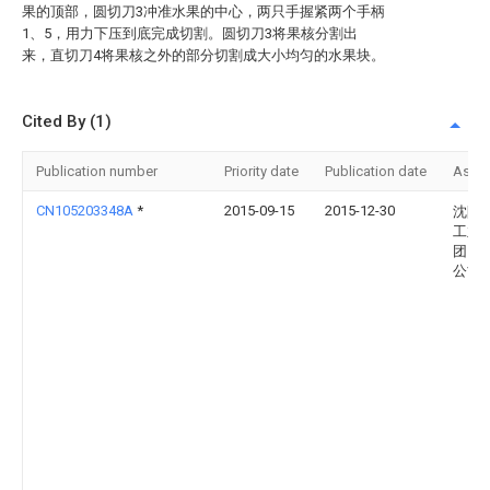
果的顶部，圆切刀3冲准水果的中心，两只手握紧两个手柄
1、5，用力下压到底完成切割。圆切刀3将果核分割出
来，直切刀4将果核之外的部分切割成大小均匀的水果块。
Cited By (1)
Publication number
Priority date
Publication date
Assi
CN105203348A
*
2015-09-15
2015-12-30
沈阳
工业
团）
公司