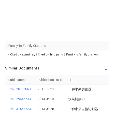
Family To Family Citations
* Cited by examiner, † Cited by third party, ‡ Family to family citation
Similar Documents
Publication
Publication Date
Title
CN202079606U
2011-12-21
一种水果切割器
CN202964673U
2013-06-05
水果切割刀
CN203156772U
2013-08-28
一种水果去核切割器