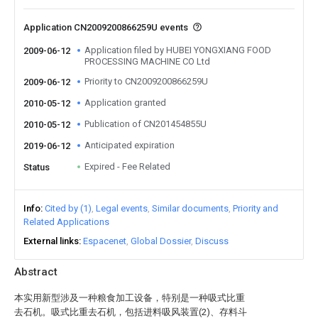
Application CN2009200866259U events
Application filed by HUBEI YONGXIANG FOOD
2009-06-12
PROCESSING MACHINE CO Ltd
Priority to CN2009200866259U
2009-06-12
Application granted
2010-05-12
Publication of CN201454855U
2010-05-12
Anticipated expiration
2019-06-12
Expired - Fee Related
Status
Info
Cited by (1)
Legal events
Similar documents
Priority and
Related Applications
External links
Espacenet
Global Dossier
Discuss
Abstract
本实用新型涉及一种粮食加工设备，特别是一种吸式比重
去石机。吸式比重去石机，包括进料吸风装置(2)、存料斗