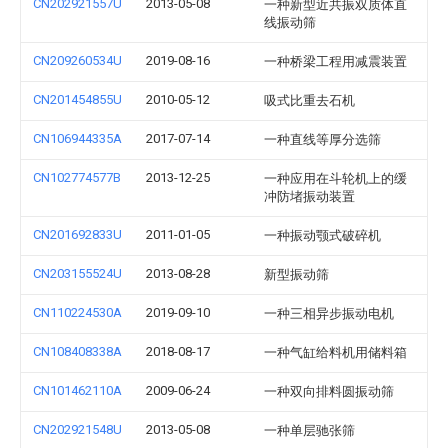
CN202921557U
2013-05-08
一种新型近共振双质体直
线振动筛
CN209260534U
2019-08-16
一种桥梁工程用减震装置
CN201454855U
2010-05-12
吸式比重去石机
CN106944335A
2017-07-14
一种直线等厚分选筛
CN102774577B
2013-12-25
一种应用在斗轮机上的缓
冲防堵振动装置
CN201692833U
2011-01-05
一种振动颚式破碎机
CN203155524U
2013-08-28
新型振动筛
CN110224530A
2019-09-10
一种三相异步振动电机
CN108408338A
2018-08-17
一种气缸给料机用储料箱
CN101462110A
2009-06-24
一种双向排料圆振动筛
CN202921548U
2013-05-08
一种单层驰张筛