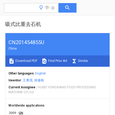
吸式比重去石机
CN201454855U
China
Download PDF
Find Prior Art
Similar
Other languages
English
Inventor
王勇强
侯修检
Current Assignee
HUBEI YONGXIANG FOOD PROCESSING
MACHINE CO Ltd
Worldwide applications
2009
CN