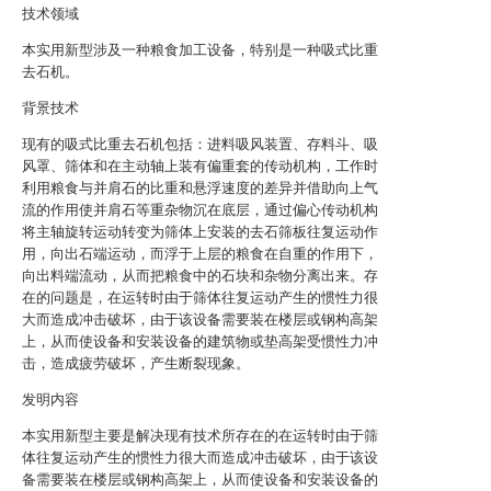
技术领域
本实用新型涉及一种粮食加工设备，特别是一种吸式比重
去石机。
背景技术
现有的吸式比重去石机包括：进料吸风装置、存料斗、吸
风罩、筛体和在主动轴上装有偏重套的传动机构，工作时
利用粮食与并肩石的比重和悬浮速度的差异并借助向上气
流的作用使并肩石等重杂物沉在底层，通过偏心传动机构
将主轴旋转运动转变为筛体上安装的去石筛板往复运动作
用，向出石端运动，而浮于上层的粮食在自重的作用下，
向出料端流动，从而把粮食中的石块和杂物分离出来。存
在的问题是，在运转时由于筛体往复运动产生的惯性力很
大而造成冲击破坏，由于该设备需要装在楼层或钢构高架
上，从而使设备和安装设备的建筑物或垫高架受惯性力冲
击，造成疲劳破坏，产生断裂现象。
发明内容
本实用新型主要是解决现有技术所存在的在运转时由于筛
体往复运动产生的惯性力很大而造成冲击破坏，由于该设
备需要装在楼层或钢构高架上，从而使设备和安装设备的