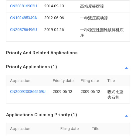
CN203816902U
2014-09-10
高精度摇摆筛
CN102485349A
2012-06-06
一种液压振动筛
CN208786496U
2019-04-26
一种稳定性圆锥破碎机底
座
Priority And Related Applications
Priority Applications (1)
Application
Priority date
Filing date
Title
CN2009200866259U
2009-06-12
2009-06-12
吸式比重
去石机
Applications Claiming Priority (1)
Application
Filing date
Title