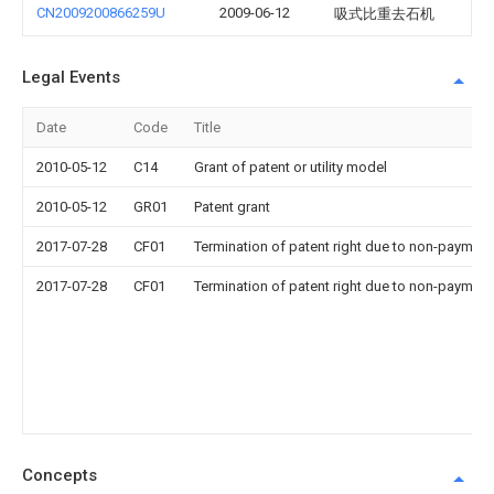
CN2009200866259U
2009-06-12
吸式比重去石机
Legal Events
Date
Code
Title
2010-05-12
C14
Grant of patent or utility model
2010-05-12
GR01
Patent grant
2017-07-28
CF01
Termination of patent right due to non-payment
2017-07-28
CF01
Termination of patent right due to non-payment
Concepts