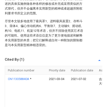
述的具体实施例做各种各样的修改或补充或采用类似的方
式替代，但并不会偏离本实用新型的精神或者超越所附权
利要求书所定义的范围。
尽管本文较多地使用了吸风罩1、进料吸风装置2、存料斗
3、筛体4、偏心传动机构6、平衡块7、主动轴9、摇动机
构10、电机11、机架12等术语，但并不排除使用其它术语
的可能性。使用这些术语仅仅是为了更方便地描述和解释
本实用新型的本质；把它们解释成任何一种附加的限制都
是与本实用新型精神相违背的。
Cited By (1)
Publication number
Priority date
Publication date
Assi
CN113058840A
*
2021-03-04
2021-07-02
吉林
大学