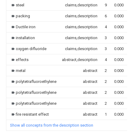
steel
claims,description
9
0.000
packing
claims,description
6
0.000
Ductile iron
claims,description
4
0.000
installation
claims,description
3
0.000
oxygen difluoride
claims,description
3
0.000
effects
abstract,description
4
0.000
metal
abstract
2
0.000
polytetrafluoroethylene
abstract
2
0.000
polytetrafluoroethylene
abstract
2
0.000
polytetrafluoroethylene
abstract
2
0.000
fire resistant effect
abstract
1
0.000
Show all concepts from the description section