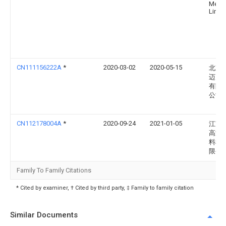
Mech
Limit
CN111156222A
*
2020-03-02
2020-05-15
北京
迈克
有限
公司
CN112178004A
*
2020-09-24
2021-01-05
江苏
高温
料科
限公
Family To Family Citations
* Cited by examiner, † Cited by third party, ‡ Family to family citation
Similar Documents