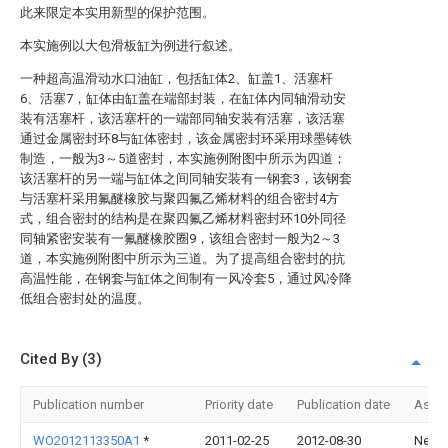
此来限定本实用新型的保护范围。
本实施例以大包滑板缸为例进行叙述。
一种超高温滑动水口油缸，包括缸体2、缸盖1、活塞杆
6、活塞7，缸体由缸盖在端部封装，在缸体内同轴滑动安
装有活塞杆，该活塞杆的一端部同轴安装有活塞，该活塞
通过金属密封环8与缸体密封，该金属密封环采用球墨铸铁
制造，一般为3～5道密封，本实施例附图中所示为四道；
该活塞杆的另一端与缸体之间同轴安装有一钢套3，该钢套
与活塞杆采用氟醚橡胶与聚四氟乙烯材料的组合密封4方
式，组合密封的结构是在聚四氟乙烯材料密封环10外同径
同轴紧密安装有一氟醚橡胶圈9，该组合密封一般为2～3
道，本实施例附图中所示为三道。为了提高组合密封的抗
高温性能，在钢套与缸体之间制有一风冷套5，通过风冷降
低组合密封处的温度。
Cited By (3)
Publication number
Priority date
Publication date
Assi
WO2012113350A1
*
2011-02-25
2012-08-30
Neo