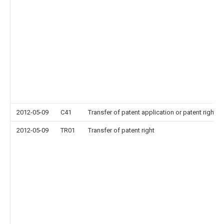
2012-05-09
C41
Transfer of patent application or patent right or
2012-05-09
TR01
Transfer of patent right