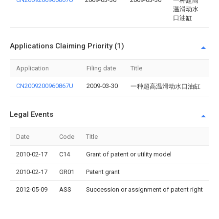
一种超高
温滑动水
口油缸
Applications Claiming Priority (1)
Application
Filing date
Title
CN2009200960867U
2009-03-30
一种超高温滑动水口油缸
Legal Events
Date
Code
Title
2010-02-17
C14
Grant of patent or utility model
2010-02-17
GR01
Patent grant
2012-05-09
ASS
Succession or assignment of patent right