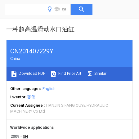
一种超高温滑动水口油缸
CN201407229Y
China
Download PDF
Find Prior Art
Similar
Other languages
English
Inventor
张伟
Current Assignee
TIANJIN SIFANG OUYE HYDRAULIC
MACHINERY Co Ltd
Worldwide applications
2009
CN