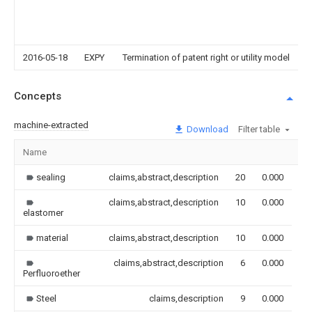
2016-05-18
EXPY
Termination of patent right or utility model
Concepts
machine-extracted
Download
Filter table
Name
Im
sealing
claims,abstract,description
20
0.000
claims,abstract,description
10
0.000
elastomer
material
claims,abstract,description
10
0.000
claims,abstract,description
6
0.000
Perfluoroether
Steel
claims,description
9
0.000