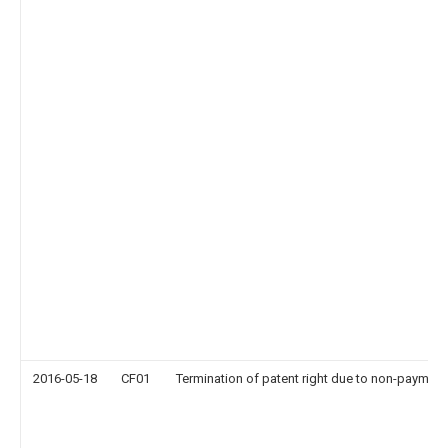
2016-05-18
CF01
Termination of patent right due to non-payment