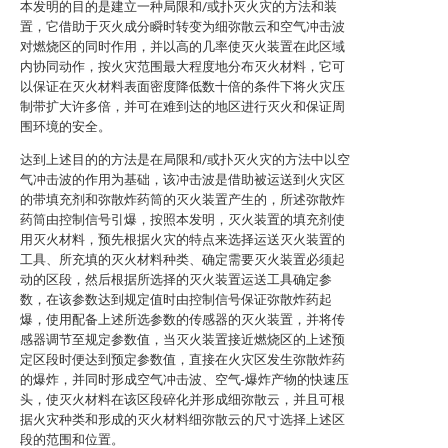
本发明的目的是建立一种局限和/或扑灭火灾的方法和装
置，它借助于灭火成分瞬时转变为细弥散云和空气冲击波
对燃烧区的同时作用，并以高的几率使灭火装置在此区域
内协同动作，按火灾范围最大程度地分布灭火材料，它可
以保证在灭火材料表面密度降低数十倍的条件下将火灾压
制带扩大许多倍，并可在难到达的地区进行灭火和保证周
围环境的安全。
达到上述目的的方法是在局限和/或扑灭火灾的方法中以空
气冲击波的作用为基础，该冲击波是借助被运送到火灾区
的带填充剂和弥散炸药筒的灭火装置产生的，所述弥散炸
药筒由控制信号引爆，按照本发明，灭火装置的填充剂使
用灭火材料，预先根据火灾的特点来选择运送灭火装置的
工具、所充填的灭火材料种类、确定需要灭火装置必须起
动的区段，然后根据所选择的灭火装置运送工具确定参
数，在该参数达到规定值时由控制信号保证弥散炸药起
爆，使用配备上述所选参数的传感器的灭火装置，并将传
感器调节至规定参数值，当灭火装置接近燃烧区的上述预
定区段时便达到预定参数值，直接在火灾区发生弥散炸药
的爆炸，并同时形成空气冲击波、空气-爆炸产物的快速压
头，使灭火材料在该区段碎化并形成细弥散云，并且可根
据火灾种类和形成的灭火材料细弥散云的尺寸选择上述区
段的范围和位置。