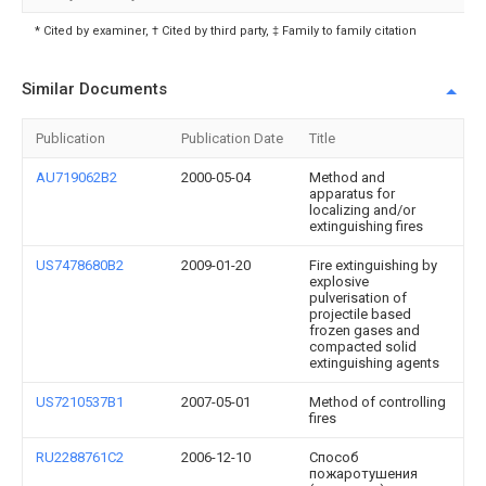
* Cited by examiner, † Cited by third party, ‡ Family to family citation
Similar Documents
Publication
Publication Date
Title
AU719062B2
2000-05-04
Method and
apparatus for
localizing and/or
extinguishing fires
US7478680B2
2009-01-20
Fire extinguishing by
explosive
pulverisation of
projectile based
frozen gases and
compacted solid
extinguishing agents
US7210537B1
2007-05-01
Method of controlling
fires
RU2288761C2
2006-12-10
Способ
пожаротушения