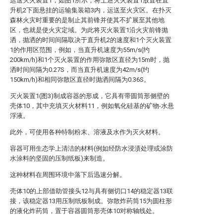
运送灭火装置1，如图1所示，将上述灭火装置1放置在直
升机2下面悬挂的运输集装箱3内，运送至火灾区。在扑灭
森林火灾时重要的是制止其前锋并使其不扩展至其他地
区，也就是使火灾定域。为此将灭火装置1沿火灾前锋抛
洒，抛洒的时间间隔取决于直升机2的速度和1个灭火装置
1的作用区范围，例如，当直升机速度为55m/s(约
200km/h)和1个灭火装置的作用弥散区直径为15m时，抛
洒时间间隔为0.27S，而当直升机速度为42m/s(约
150km/h)和相同弥散区直径时抛洒间隔为0.36S。
灭火装置1(图3)制成容器的形成，它具有带圆筒形侧壁的
壳体10，其中充填灭火材料11，例如氧化硅基的矿物-水悬
浮液。
此外，可使用各种特制粉末、溶液及水作为灭火材料。
容器可用生态学上清洁的材料(例如经防水浸渍处理或涂防
水涂料的坚固的压制纸板)来制造。
这种材料在周围环境中落下后迅速分解。
壳体10的上部借助管接头12与具有侧切口14的稳定器13联
接，该稳定器13用压制纸板制成。弥散炸药筒15为圆柱形
的液化炸药筒，置于容器圆筒形壳体10对称轴线处。