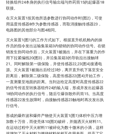
转换组件24本身的执行信号输出端与炸药筒15的起爆器18
联接。
在灭火装置1按其他所选参数进行协同动作时(图2)，可使
用温度传感器8作为参数传感器，而取消接触传感器23，
电路图的其他部分与图4相同。
灭火装置1(图1)的工作方式如下。根据直升机机舱内的操
作员的指令发出运输集装箱3内锁销的协同动作信号。在锁
销发生协同动作后，灭火装置1被抛出，并在下落重力的作
用下拉紧编线20(图3)，并沿集装箱3的导轨拉出接触球
21。同时解除第一级保险，并使传感器22,23(图4)接通电
源。灭火装置1被抛出后经过3秒，离开直升机下落至安全
距离后，解除第二级保险，高度传感器22(图4)开始工作，
一直测量至地面的距离。当到达给定高度时高度传感器22
的信号传送至转换器组件24的输入端，形成并发出起爆器
18协同动作的执行信号，随后引爆弥散炸药筒15。当高度
传感器22发生故障时，由接触传感器23触地时再次发出执
行信号。
形成的爆炸波和爆炸产物使灭火装置1(图1)体积中压力增
加数十万倍，而使壳体10(图3)破碎，并抛洒灭火材料11。
在运动过程中灭火材料11被碎化为数十微米的小滴，这样
就增加了灭火材料与燃烧材料的相互作用表面，提高了它