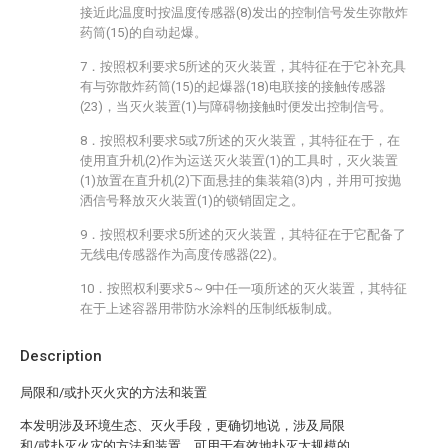
接近此温度时按温度传感器(8)发出的控制信号发生弥散炸
药筒(15)的自动起爆。
7．按照权利要求5所述的灭火装置，其特征在于它补充具
有与弥散炸药筒(15)的起爆器(18)电联接的接触传感器
(23)，当灭火装置(1)与障碍物接触时便发出控制信号。
8．按照权利要求5或7所述的灭火装置，其特征在于，在
使用直升机(2)作为运送灭火装置(1)的工具时，灭火装置
(1)放置在直升机(2)下面悬挂的集装箱(3)内，并用可按抛
洒信号释放灭火装置(1)的锁销固定之。
9．按照权利要求5所述的灭火装置，其特征在于它配备了
无线电传感器作为高度传感器(22)。
10．按照权利要求5～9中任一项所述的灭火装置，其特征
在于上述容器用带防水涂料的压制纸板制成。
Description
局限和/或扑灭火灾的方法和装置
本发明涉及环境生态、灭火手段，更确切地说，涉及局限
和/或扑灭火灾的方法和装置，可用于有效地扑灭大规模的