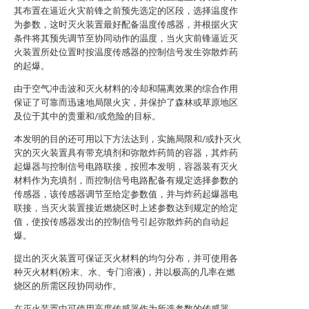
其布置在逼近火灾前锋之前预先选定的区段，选择温度作
为参数，这时灭火装置最好配备温度传感器，并根据火灾
条件将其预先调节至协同动作的温度，当火灾前锋逼近灭
火装置所处位置时按温度传感器的控制信号发生弥散炸药
的起爆。
由于空气冲击波和灭火材料的冷却和隔离效果的综合作用
保证了可靠而迅速地局限火灾，并保护了森林或草原地区
及位于其中的贵重和/或危险的目标。
本发明的目的还可用以下方法达到，实施局限和/或扑灭火
灾的灭火装置具有带充填剂和弥散炸药筒的容器，其炸药
起爆器与控制信号电路联接，按照本发明，容器装有灭火
材料作为充填剂，而控制信号电路配备有规定选择参数的
传感器，该传感器调节至给定参数值，并与炸药起爆器电
联接，当灭火装置接近燃烧区时上述参数达到规定的给定
值，使按传感器发出的控制信号引起弥散炸药的自动起
爆。
提出的灭火装置可保证灭火材料的均匀分布，并可使用各
种灭火材料(粉末、水、专门溶液)，并以极高的几率在燃
烧区的所需区段协同动作。
在灭火装置中可使用高度传感器作为所选参数的传感器，