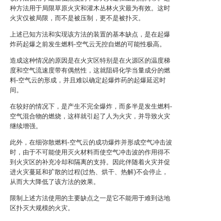
种方法用于局限草原火灾和灌木丛林火灾最为有效。这时
火灾仅被局限，而不是被压制，更不是被扑灭。
上述已知方法和实现该方法的装置的基本缺点，是在起爆
炸药起爆之前发生燃料-空气云无控自燃的可能性极高。
造成这种情况的原因是在火灾区特别是在火源区的温度梯
度和空气流速度带有偶然性，这就阻碍化学当量成分的燃
料-空气云的形成，并且难以确定起爆炸药的起爆延迟时
间。
在较好的情况下，是产生不完全爆炸，而多半是发生燃料-
空气混合物的燃烧，这样就引起了人为火灾，并导致火灾
继续增强。
此外，在细弥散燃料-空气云的成功爆炸并形成空气冲击波
时，由于不可能使用灭火材料而使空气冲击波的作用得不
到火灾区的补充冷却和隔离的支持。因此伴随着火灾并促
进火灾蔓延和扩散的过程(过热、烘干、热解)不会停止，
从而大大降低了该方法的效果。
限制上述方法使用的主要缺点之一是它不能用于难到达地
区扑灭大规模的火灾。