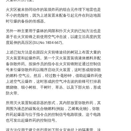
火灾区被未协同动作的装填炸药的组合元件埋下地雷也是
不小的危险性，因为上述装置未配备引起元件在到达地面
时引爆的备份的传感器。
另外一种主要用于森林的局限和扑灭火灾的已知方法也是
基于在火灾前锋之前使用空气冲击波，以建立沿高度的宽
度延伸的高压区(SU,No.1834 667)。
上述已知方法是在跟踪火灾前锋途径的树冠上布置大量的
灭火装置和起爆炸药。第一个灭火装置装填液体燃料并配
备弥散炸药。按操作员的指令在火灾前锋附近通过控制信
号来引爆弥散炸药以顺序启动灭火装置，这时形成细弥散
的燃料-空气云。然后，经过数十毫秒钟，借助起爆炸药使
上述空气云爆炸，这时形成的空气冲击波的前锋可打掉易
燃烧物、细小树枝、干树叶、草丛、以及下部火焰，形成
防火带。
所用灭火装置制成容器的形式，其内部放置弥散炸药，其
周围为液态的碳氢化合物燃料(例如，乙烯氧化物)，弥散
炸药起爆器与位于指令点的控制信号电路联接。这个电路
也可发出起爆炸药的控制信号。
该方法仅用于建立低烈度的下部火灾途径上的隔离带。这