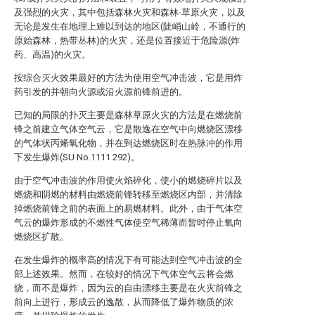
及强烈的火灾，其中包括森林火灾和森林-草原火灾，以及
无论是发生在地理上难以到达的地区(陡峭山岭，不通行的
原始森林，热带丛林)的火灾，还是位置接近于危险源(炸
药、高温)的火灾。
按综合灭火效果最好的方法为使用空气冲击波，它是用炸
药引发的并朝向火源或沿火源前锋前进的。
已知的局限的扑灭主要是森林草原火灾的方法是在燃烧前
锋之前建立气体空气云，它是散逸在空气中向燃烧区漂移
的气体状丙烯氧化物，并在到达燃烧区时在热脉冲的作用
下发生爆炸(SU No.1111 292)。
由于空气冲击波的作用使火焰碎化，使小的燃烧碎片以及
燃烧和阴燃的材料由燃烧前锋转移至燃烧区内部，并清除
掉燃烧前锋之前的表面上的易燃材料。此外，由于气体空
气云的爆炸形成的不燃性气体使空气稀薄而暂时停止氧向
燃烧区扩散。
在发生爆炸的概率高的情况下有可能达到空气冲击波的全
部上述效果。然而，在较好的情况下气体空气云将会燃
烧，而不是爆炸，因为云的自由漂移主要是在火灾前锋之
前向上进行，形成云的逸散，从而降低了爆炸物质的浓