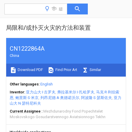
局限和/或扑灭火灾的方法和装置
CN1222864A
China
Download PDF
Find Prior Art
Similar
Other languages
English
Inventor
亚力山大·I·古罗夫
弗拉基米尔·I·扎哈罗夫
马克·R·利伯索
恩
鲍里斯·S·米京
列昂尼德·A·奥德诺沃尔
阿波隆·S·瑟斯佐夫
亚力
山大·N·瑟特尼科夫
Current Assignee
Mezhdunarodny Fond Popechitelet
Moskovskogo Gosudarstvennogo Aviatsionnogo Tekhn