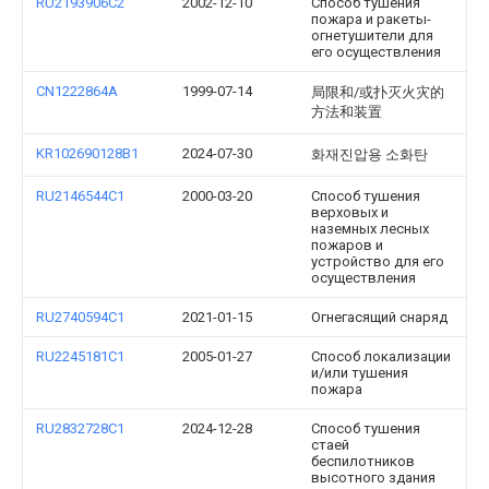
RU2193906C2
2002-12-10
Способ тушения
пожара и ракеты-
огнетушители для
его осуществления
CN1222864A
1999-07-14
局限和/或扑灭火灾的
方法和装置
KR102690128B1
2024-07-30
화재진압용 소화탄
RU2146544C1
2000-03-20
Способ тушения
верховых и
наземных лесных
пожаров и
устройство для его
осуществления
RU2740594C1
2021-01-15
Огнегасящий снаряд
RU2245181C1
2005-01-27
Способ локализации
и/или тушения
пожара
RU2832728C1
2024-12-28
Способ тушения
стаей
беспилотников
высотного здания