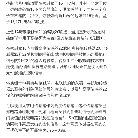
控制信号电路放置在密封盒子16、17内，其中一个盒子位
于弥散炸药筒15下面容器底部，供传感器用，而另一个盒
子在容器的上部位于弥散炸药筒15旁的起爆器18附近。盒
子16,17用电线19联接。
上盒17与带接触球21的编线20联接，当用直升机2运送时
接触球21用于联接灭火装置1及其放置的集装箱3(见图1)。
在密封盒16内放置高度传感器22(图4)和接触传感器23。传
感器22和23的控制信号输出端与控制信号转换为起爆执行
信号的组件24的输入端联接。转换组件24按爆炸技术中广
泛使用的保险-执行电路制造，以形成可防止任意协同动作
元件起爆的控制信号。
转换组件24具有与接触球21电联接的输入端，与接触传感
器23联接的解除保险信号的输出端，以及与高度传感器22
输入端联接的解除保险信号的输出端。
可以使用无线电传感器作为高度传感器，这种传感器按已
知电路原理制造，例如由地面反射的多普勒信号的振幅与
门坎值的比较电路以及在距地面2～5m范围内固定给定的
协同动作高度发出的控制信号，这种高度传感器在高的抗
干扰条件下的可靠性为0.95～0.98。