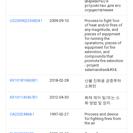
(варианты) и
устройство для его
осуществления
US20090223682A1
2009-09-10
Process to fight foci
of heat and/or fires of
any magnitude, and
pieces of equipment
for running the
operations, pieces of
equipment for fire
extinction, and
compounds that
promote fire extinction
- project
salamandras&#34;
KR101819663B1
2018-02-28
산불 진화용 공중투하
소화탄
KR101140467B1
2012-04-30
화재 제어 및/또는 소
화 방법 및 장치
CA2202486A1
1997-02-27
Process and device
for fighting fires from
the air