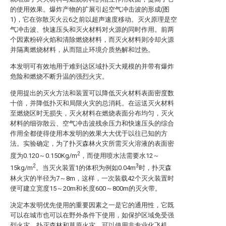
的使用效果。爆炸产物的扩展引起空气冲击波的形成(图
1)，它在弥散灭火云6之前以超声速度移动。灭火原理是空
气冲击波、快速压头和灭火材料对火源的同时作用。前两
个因素粉碎火焰和清除燃烧材料，而灭火材料则冷却火源
并隔离燃烧材料，从而阻止环境介质热解和过热。
本发明可有效地用于难到达区域扑灭大规模的并带有爆炸
危险和燃烧不断升温的强烈火灾。
使用提出的灭火方法和装置可以降低灭火材料表面密度数
十倍，并降低扑灭和局限火灾的总消耗。在运送灭火材料
至燃烧区时无损失，灭火材料在燃烧表面分布均匀，灭火
材料的细弥散云、空气冲击波残余压力和快速压头的综合
作用全都使得使用本发明的效果大大优于以往已知的方
法。实验确定，为了扑灭森林火灾所需灭火溶液的表面密
2
度为0.120～0.150Kg/m
，而使用喷水法需要水12～
2
3
15kg/m
。当灭火装置1的体积为例如0.04m
时，扑灭森
林火灾的半径为7～8m，这样，一次装载42个灭火装置时
便可建立宽度15～20m和长度600～800m的灭火带。
决定本发明优先使用的重要因素之一是它的通用性，它既
可以在城市也可以在野外条件下使用，如保护区域免受强
烈火灾，扑灭森林和草原火灾，可以使用非专业化飞机、