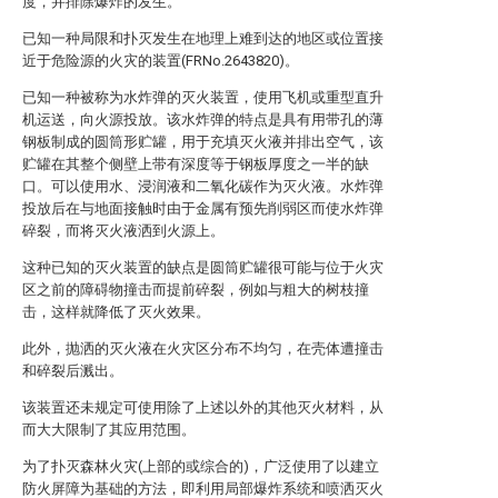
度，并排除爆炸的发生。
已知一种局限和扑灭发生在地理上难到达的地区或位置接
近于危险源的火灾的装置(FRNo.2643820)。
已知一种被称为水炸弹的灭火装置，使用飞机或重型直升
机运送，向火源投放。该水炸弹的特点是具有用带孔的薄
钢板制成的圆筒形贮罐，用于充填灭火液并排出空气，该
贮罐在其整个侧壁上带有深度等于钢板厚度之一半的缺
口。可以使用水、浸润液和二氧化碳作为灭火液。水炸弹
投放后在与地面接触时由于金属有预先削弱区而使水炸弹
碎裂，而将灭火液洒到火源上。
这种已知的灭火装置的缺点是圆筒贮罐很可能与位于火灾
区之前的障碍物撞击而提前碎裂，例如与粗大的树枝撞
击，这样就降低了灭火效果。
此外，抛洒的灭火液在火灾区分布不均匀，在壳体遭撞击
和碎裂后溅出。
该装置还未规定可使用除了上述以外的其他灭火材料，从
而大大限制了其应用范围。
为了扑灭森林火灾(上部的或综合的)，广泛使用了以建立
防火屏障为基础的方法，即利用局部爆炸系统和喷洒灭火