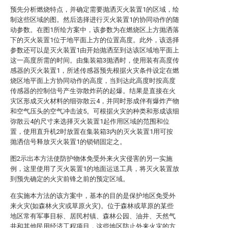
预先分析燃烧特点，并确定需要抛洒灭火装置1的区域，绘
制这些区域的图。然后选择进行灭火装置1的协同动作的随
动参数。在图1所绘方案中，该参数为在燃烧区上方抛洒落
下的灭火装置1位于地平面上方的位置高度。此外，该选择
参数还可以是灭火装置1由开始抛洒至到达该区域地平面上
这一高度所需的时间。由集装箱3抛洒时，使用装有高度传
感器的灭火装置1，所述传感器预先根据火灾条件设定在燃
烧区地平面上方协同动作的高度，当到达此高度时按高度
传感器的控制信号产生弥散炸药的起爆。结果是直接在火
灾区形成灭火材料的细弥散云4，并同时形成伴有爆炸产物
和空气压头的空气冲击波5。可根据火灾的种类和形成该细
弥散云4的尺寸来选择灭火装置1起作用区域的范围和位
置，使用直升机2时放置在集装箱3内的灭火装置1用可按
抛洒信号释放灭火装置1的锁销固定之。
图2示出本方法使防护物体免受外来火灾侵害的另一实施
例，这里使用了灭火装置1的地面运送工具，将灭火装置放
到预先确定的火灾前锋之前的预定区域。
在实施本方法的该方案中，基本的目的是保护地区免受外
来火灾(如森林火灾或草原火灾)。位于森林或草原的某些
地区常有军事目标、居民村镇、森林公园、油井、天然气
井和其他民用经济工程项目，这些地区防止外来火灾的方