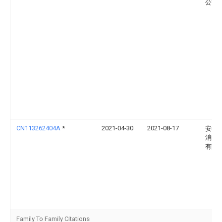
公司
CN113262404A
*
2021-04-30
2021-08-17
安徽
消防
有限
Family To Family Citations