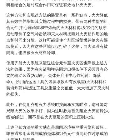
料相结合的延时综合作用可保证有效地扑灭火灾。
这种方法和实现该方法的装置具有一系列缺点，大大降低
其有效性并增加其实施过程中的损失。带有两种类型的组
合元件(中心炸药筒和带炸药的灭火材料)以及它们的顺序
启动限制了空气冲击波和灭火材料按照对火灾起作用的地
点和时间来分散。这样可能促使个别区域复燃并使火灾继
续蔓延，因为在这些区域仅仅打碎了火焰，而火源没有被
隔离，也没被灭火材料冷却。
使用齐射火力系统来运送组合元件至火灾区也降低上述方
法的效果，因为在火箭和弹头固定口径条件下必须具有必
要的辅助装置(发动机、壳体开启用中心炸药筒、降落
伞)。所用的运送工具的装填系数即有效载重(灭火材料和
装填炸药)与运送工具总重量之比值低，大大增加了灭火时
的损失。
此外，在使用齐射火力系统时按面积实施瞄准，这可能对
局限火灾的效果不好，因为这时必须首先阻止火灾前锋(火
线)的前进，而不是在火灾蔓延的面积上压制火焰。
上述已知方法的重大缺点是周围环境被严重污染和破坏，
即被通常用金属制成的壳体和组合元件协同动作时形成的
大量碎片所污染。