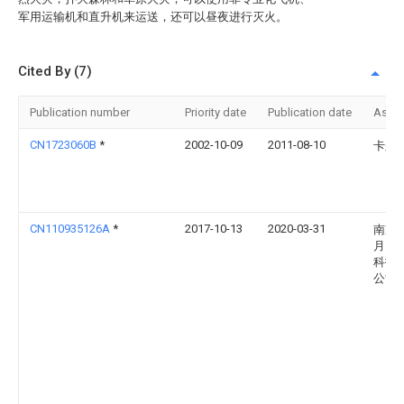
军用运输机和直升机来运送，还可以昼夜进行灭火。
Cited By (7)
Publication number
Priority date
Publication date
Assi
CN1723060B
*
2002-10-09
2011-08-10
卡尔·
CN110935126A
*
2017-10-13
2020-03-31
南京
月自
科技
公司