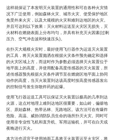
这样就保证了本发明灭火装置的通用性和可在各种火灾情
况下广泛使用，例如森林火灾、城市火灾、使受保护地区
免受外来火灾，以及大规模的火灾和难到达地区的火灾。
并且可达到以下效果：灭火材料运送至火灾区无损失，灭
火材料在燃烧表面上分布均匀，并具有补充灭火因素(过剩
压力、空气冲击波和快速压头)。
在扑灭大规模火灾时，最好使用飞行器作为运送灭火装置
的工具，将灭火装置抛洒在根据火灾条件预先确定和选择
的火灾区域上方，而这时作为参数必须选择灭火装置位于
地平面上的高度，并使用配备高度传感器的灭火装置，所
述传感器预先根据火灾条件调节至在燃烧区地平面上协同
动作的高度，当灭火装置到达该高度时按高度传感器发出
的控制信号发生弥散炸药的起爆。
使用飞行器运送工具可以保证灭火装置以极高的几率到达
火源，这点对地理上难到达地区很重要，如山岭，偏僻地
区、原始森林、热带丛林、无路地区。该方法可在有爆炸
危险、高温、威协消防队员生命的场所扑灭火灾。同时可
使用非专业性飞机和直升机、军用运输机，并可在白天或
夜晚进行灭火。
本方法也适宜于使用地面工具将灭火装置运至火灾区，将