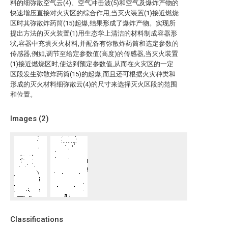
料的细弥散空气云(4)、空气冲击波(5)和空气及爆炸产物的
快速增压直接对火灾区的综合作用,当灭火装置(1)接近燃烧
区时其弥散炸药筒(15)起爆,结果形成了爆炸产物。实现所
提出方法的灭火装置(1)用生态学上清洁的材料制成容器形
状,容器中充填灭火材料,并配备有弥散炸药筒和选定参数的
传感器,例如,调节至给定参数值(高度)的传感器,当灭火装置
(1)接近燃烧区时,使达到预定参数值,从而在火灾区的一定
区段发生弥散炸药筒(15)的起爆,而且还可根据火灾种类和
形成的灭火材料细弥散云(4)的尺寸来选择灭火区段的范围
和位置。
Images (
2
)
Classifications