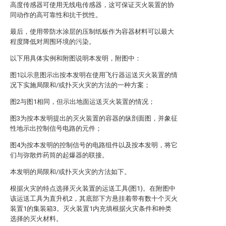
高度传感器可使用无线电传感器，这可保证灭火装置的协
同动作的高可靠性和抗干扰性。
最后，使用带防水涂层的压制纸板作为容器材料可以最大
程度降低对周围环境的污染。
以下用具体实例和附图说明本发明，附图中：
图1以示意图示出按本发明在使用飞行器运送灭火装置的情
况下实施局限和/或扑灭火灾的方法的一种方案；
图2与图1相同，但示出地面运送灭火装置的情况；
图3为按本发明提出的灭火装置的容器的纵剖面图，并象征
性地示出控制信号电路的元件；
图4为按本发明的控制信号的电路组件以及按本发明，将它
们与弥散炸药筒的起爆器的联接。
本发明的局限和/或扑灭火灾的方法如下。
根据火灾的特点选择灭火装置的运送工具(图1)。在附图中
该运送工具为直升机2，其底部下方悬挂着带有数十个灭火
装置1的集装箱3。灭火装置1内充填根据火灾条件和种类
选择的灭火材料。