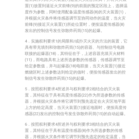
置(1)放置到逼近火灾前锋(9)的前面的预定区段上，选择温
度作为参数，同时使用配备温度传感器(8)的灭火装置(1)，
并根据火灾条件将传感器调节至协同动作的温度，当火灾
前锋(9)接近灭火装置(1)所处位置时，便按温度传感器(8)
发出的控制信号发生弥散炸药筒(15)的起爆。
4．实施权利要求1的局限和/或扑灭火灾的方法的装置，它
具有带充填剂和弥散炸药筒(15)的容器、与控制信号电路
联接的起爆器(18)，其特征在于，上述容器充填灭火材料
(11)，而电路具有上述所选参数的传感器，传感器调节至
给定参数值，并与起爆器(18)电联接，当灭火装置(1)接近
燃烧区时上述参数达到给定的值时，便按传感器发出的控
制信号发生弥散炸药筒(15)的起爆。
5．按照权利要求4所述并与权利要求2相结合的灭火装
置，其特征在于具有高度传感器(22)作为所选参数的传感
器，并根据火灾条件将它调节到预先选定在火灾区地平面
上方的给定高度，当灭火装置(1)接近地面时，便按高度传
感器(22)发出的控制信号发生弥散炸药筒(15)的自动起爆。
6．按照权利要求4所述并与权利要求3相结合的灭火装
置，其特征在于具有温度传感器(8)作为所选参数的传感
器，并根据火灾条件将它调节到预先选定的给定温度，当