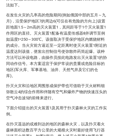
法如下。
在发生火灾的几率高的危险期间(例如俄国中部的五月～九
月)，沿受保护地区7的周边6(可仅在有危险的方向上)设置
距地面1.5～2m高的灭火装置1，其间距等于1个灭火装置1
作用区的直径。灭火装置1配备有温度传感器8并调节至例
如温度t=250～300℃。该值取决于受保护地区内燃烧材料
的成分。当火灾前方逼近至一定距离时使灭火装置1附近的
温度达到该值，便发出控制信号使弥散炸药筒起爆。该种
方法可以补设电路，由操作员按此电路发出灭火装置1的协
同动作信号。本方案适宜于保护常设的贵重或危险目标的
地区(军火库、军事基地、油井、天然气井及它们的仓
库)。
扑灭火灾和沿地区周围形成保护带也可借助于灭火材料细
弥散云4的综合作用和伴随有空气和爆炸产物的快速压头的
空气冲击波5的前锋来进行。
下面介绍提出的灭火装置1及其用于扑灭森林火灾的工作实
例。
在扑灭遥远的或难到达的地区的森林火灾，以及扑灭着火
森林面积达数百平方公里的大规模火灾时最好使用飞行器