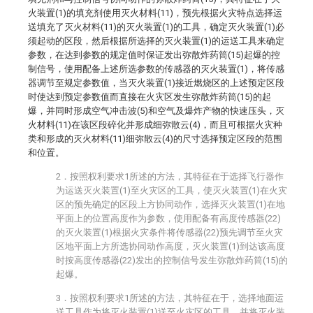
火装置(1)的填充剂使用灭火材料(11)，预先根据火灾特点选择运
送填充了灭火材料(11)的灭火装置(1)的工具，确定灭火装置(1)必
须起动的区段，然后根据所选择的灭火装置(1)的运送工具来确定
参数，在达到参数的规定值时保证发出弥散炸药筒(15)起爆的控
制信号，使用配备上述所选参数的传感器的灭火装置(1)，将传感
器调节至规定参数值，当灭火装置(1)接近燃烧区的上述预定区段
时使达到预定参数值而直接在火灾区发生弥散炸药筒(15)的起
爆，并同时形成空气冲击波(5)和空气及爆炸产物的快速压头，灭
火材料(11)在该区段碎化并形成细弥散云(4)，而且可根据火灾种
类和形成的灭火材料(11)细弥散云(4)的尺寸选择预定区段的范围
和位置。
2．按照权利要求1所述的方法，其特征在于选择飞行器作
为运送灭火装置(1)至火灾区的工具，使灭火装置(1)在火灾
区的预先确定的区段上方协同动作，选择灭火装置(1)在地
平面上的位置高度作为参数，使用配备有高度传感器(22)
的灭火装置(1)根据火灾条件将传感器(22)预先调节至火灾
区地平面上方所选协同动作高度，灭火装置(1)到达该高度
时按高度传感器(22)发出的控制信号发生弥散炸药筒(15)的
起爆。
3．按照权利要求1所述的方法，其特征在于，选择地面运
送工具作为将灭火装置(1)送至火灾区的工具，并将灭火装