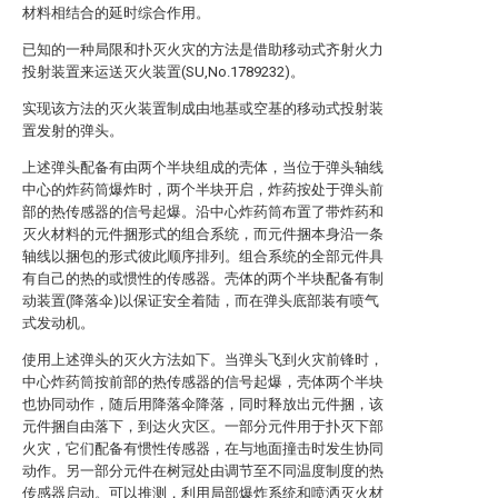
材料相结合的延时综合作用。
已知的一种局限和扑灭火灾的方法是借助移动式齐射火力
投射装置来运送灭火装置(SU,No.1789232)。
实现该方法的灭火装置制成由地基或空基的移动式投射装
置发射的弹头。
上述弹头配备有由两个半块组成的壳体，当位于弹头轴线
中心的炸药筒爆炸时，两个半块开启，炸药按处于弹头前
部的热传感器的信号起爆。沿中心炸药筒布置了带炸药和
灭火材料的元件捆形式的组合系统，而元件捆本身沿一条
轴线以捆包的形式彼此顺序排列。组合系统的全部元件具
有自己的热的或惯性的传感器。壳体的两个半块配备有制
动装置(降落伞)以保证安全着陆，而在弹头底部装有喷气
式发动机。
使用上述弹头的灭火方法如下。当弹头飞到火灾前锋时，
中心炸药筒按前部的热传感器的信号起爆，壳体两个半块
也协同动作，随后用降落伞降落，同时释放出元件捆，该
元件捆自由落下，到达火灾区。一部分元件用于扑灭下部
火灾，它们配备有惯性传感器，在与地面撞击时发生协同
动作。另一部分元件在树冠处由调节至不同温度制度的热
传感器启动。可以推测，利用局部爆炸系统和喷洒灭火材